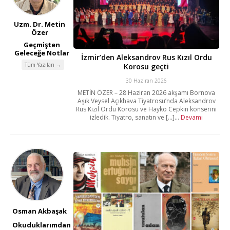
Uzm. Dr. Metin
Özer
Geçmişten
Geleceğe Notlar
İzmir’den Aleksandrov Rus Kızıl Ordu
Tüm Yazıları →
Korosu geçti
30 Haziran 2026
METİN ÖZER – 28 Haziran 2026 akşamı Bornova
Aşık Veysel Açıkhava Tiyatrosu’nda Aleksandrov
Rus Kızıl Ordu Korosu ve Hayko Cepkin konserini
izledik. Tiyatro, sanatın ve [...]...
Devamı
Osman Akbaşak
Okuduklarımdan