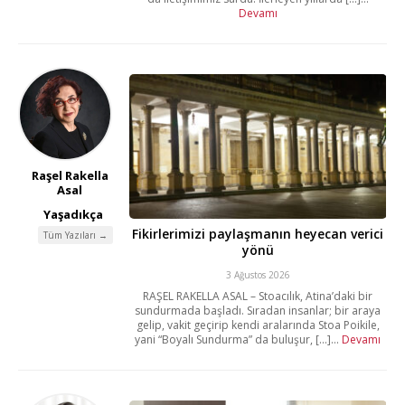
Devamı
Raşel Rakella
Asal
Yaşadıkça
Fikirlerimizi paylaşmanın heyecan verici
Tüm Yazıları →
yönü
3 Ağustos 2026
RAŞEL RAKELLA ASAL – Stoacılık, Atina’daki bir
sundurmada başladı. Sıradan insanlar; bir araya
gelip, vakit geçirip kendi aralarında Stoa Poikile,
yani “Boyalı Sundurma” da buluşur, [...]...
Devamı