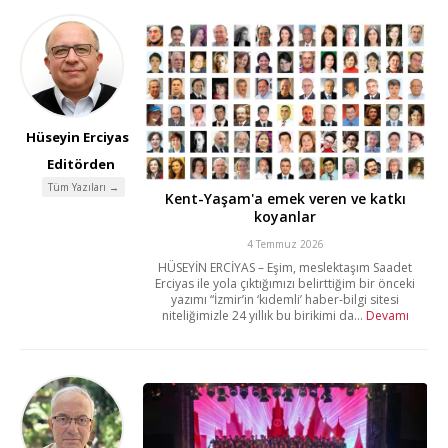
Hüseyin Erciyas
Editörden
Tüm Yazıları →
Kent-Yaşam'a emek veren ve katkı
koyanlar
4 Temmuz 2026
HÜSEYİN ERCİYAS – Eşim, meslektaşım Saadet
Erciyas ile yola çıktığımızı belirttiğim bir önceki
yazımı “İzmir’in ‘kıdemli’ haber-bilgi sitesi
niteliğimizle 24 yıllık bu birikimi da...
Devamı