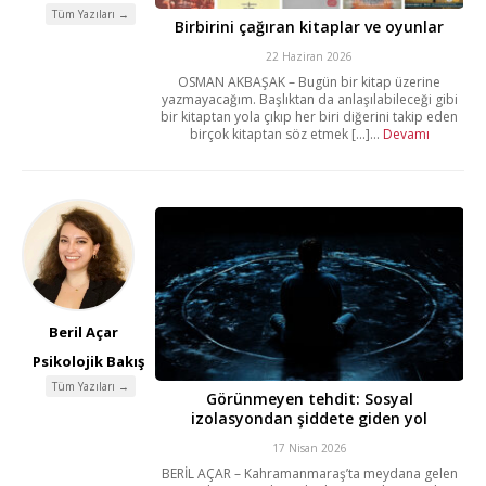
Tüm Yazıları →
Birbirini çağıran kitaplar ve oyunlar
22 Haziran 2026
OSMAN AKBAŞAK – Bugün bir kitap üzerine
yazmayacağım. Başlıktan da anlaşılabileceği gibi
bir kitaptan yola çıkıp her biri diğerini takip eden
birçok kitaptan söz etmek [...]...
Devamı
Beril Açar
Psikolojik Bakış
Tüm Yazıları →
Görünmeyen tehdit: Sosyal
izolasyondan şiddete giden yol
17 Nisan 2026
BERİL AÇAR – Kahramanmaraş’ta meydana gelen