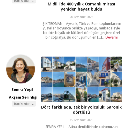
Tüm Yazıları →
Midilli’de 400 yıllık Osmanlı mirası
yeniden hayat buldu
20 Temmuz 2026
IŞIK TEOMAN – Ayvalık, Türk ve Rum toplumlarının
yüzyıllar boyunca birlikte yaşadığı, mübadeleyle
birlikte büyük bir kültürel dönüşüm geçiren özel
bir coğrafya. Bu dönüşümün en [...]...
Devamı
Semra Yeşil
Akşam Serinliği
Tüm Yazıları →
Dört farklı ada, tek bir yolculuk: Saronik
dörtlüsü
15 Temmuz 2026
SEMRA YEŞİL – Atina denildiğinde çoğumuzun