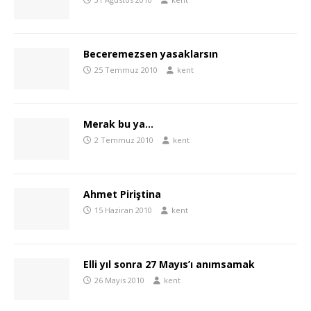
Beceremezsen yasaklarsın
25 Temmuz 2010
kent
Merak bu ya…
2 Temmuz 2010
kent
Ahmet Piriştina
15 Haziran 2010
kent
Elli yıl sonra 27 Mayıs’ı anımsamak
26 Mayıs 2010
kent