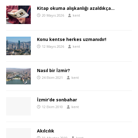
Kitap okuma alışkanlığı azaldıkça…
20 Mayıs 2026
kent
Konu kentse herkes uzmanıdır!
12 Mayıs 2026
kent
Nasıl bir İzmir?
24 Ekim 2021
kent
İzmir’de sonbahar
12 Ekim 2010
kent
Akılcılık
31 Ağustos 2010
kent