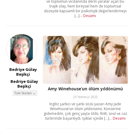
ve toplumun vicdanında derin yaralar açan bu
trajik olay, hem bireysel hem de toplumsal
düzeyde kapsamlı bir psikolojik değerlendirmeyi
[...]...
Devamı
Bedriye Gülay
Beşikçi
Bedriye Gülay
Beşikçi
Amy Winehouse'un ölüm yıldönümü
Tüm Yazıları →
23 Temmuz 2025
İngiliz şarkıcı ve şarkı sözü yazarı Amy Jade
Winehouse’un ölüm yıldönümü. Konserine
gidemedim, çok genç yaşta öldü. RnB, soul ve caz
türlerinde başarılıydı. Işıklar içinde [...]...
Devamı