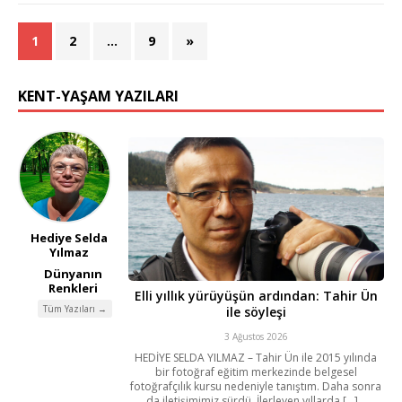
1
2
…
9
»
KENT-YAŞAM YAZILARI
Hediye Selda
Yılmaz
Dünyanın
Renkleri
Elli yıllık yürüyüşün ardından: Tahir Ün
Tüm Yazıları →
ile söyleşi
3 Ağustos 2026
HEDİYE SELDA YILMAZ – Tahir Ün ile 2015 yılında
bir fotoğraf eğitim merkezinde belgesel
fotoğrafçılık kursu nedeniyle tanıştım. Daha sonra
da iletişimimiz sürdü. İlerleyen yıllarda [...]...