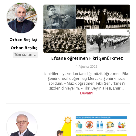
Orhan Beşikçi
Orhan Beşikçi
Tüm Yazıları →
Efsane öğretmen Fikri Şenürkmez
1 Ağustos 2025
İzmirlilerin yakından tanıdığı müzik öğretmeni Fikri
Şenürkmez’i değerli eşi Merzuka Şenürkmez’e
sordum. – Müzik öğretmeni Fikri Şenürkmez’i
sizden dinleyelim. – Fikri Bey’in ailesi, Emir ...
Devamı