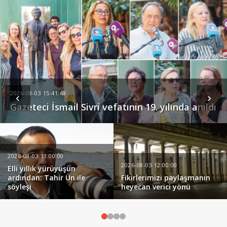
2026-08-03 15:41:48
‹
›
Gazeteci İsmail Sivri vefatının 19. yılında anıldı
2026-08-03 13:00:00
2026-08-03 12:00:00
Elli yıllık yürüyüşün
ardından: Tahir Ün ile
Fikirlerimizi paylaşmanın
söyleşi
heyecan verici yönü