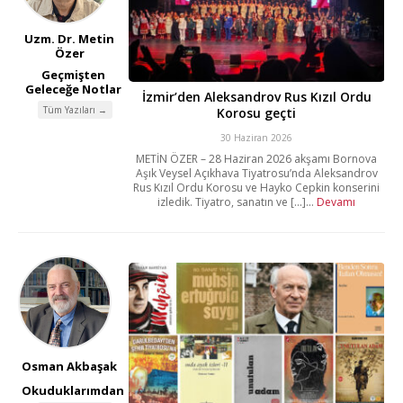
Uzm. Dr. Metin
Özer
Geçmişten
Geleceğe Notlar
İzmir’den Aleksandrov Rus Kızıl Ordu
Tüm Yazıları →
Korosu geçti
30 Haziran 2026
METİN ÖZER – 28 Haziran 2026 akşamı Bornova
Aşık Veysel Açıkhava Tiyatrosu’nda Aleksandrov
Rus Kızıl Ordu Korosu ve Hayko Cepkin konserini
izledik. Tiyatro, sanatın ve [...]...
Devamı
Osman Akbaşak
Okuduklarımdan