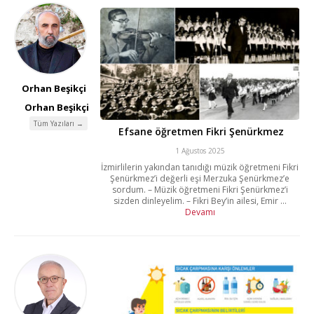
Orhan Beşikçi
Orhan Beşikçi
Tüm Yazıları →
Efsane öğretmen Fikri Şenürkmez
1 Ağustos 2025
İzmirlilerin yakından tanıdığı müzik öğretmeni Fikri
Şenürkmez’i değerli eşi Merzuka Şenürkmez’e
sordum. – Müzik öğretmeni Fikri Şenürkmez’i
sizden dinleyelim. – Fikri Bey’in ailesi, Emir ...
Devamı