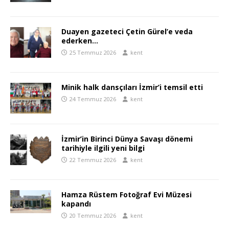
Duayen gazeteci Çetin Gürel’e veda
ederken…
25 Temmuz 2026
kent
Minik halk dansçıları İzmir’i temsil etti
24 Temmuz 2026
kent
İzmir’in Birinci Dünya Savaşı dönemi
tarihiyle ilgili yeni bilgi
22 Temmuz 2026
kent
Hamza Rüstem Fotoğraf Evi Müzesi
kapandı
20 Temmuz 2026
kent