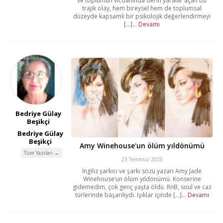
ve toplumun vicdanında derin yaralar açan bu
trajik olay, hem bireysel hem de toplumsal
düzeyde kapsamlı bir psikolojik değerlendirmeyi
[...]...
Devamı
Bedriye Gülay
Beşikçi
Bedriye Gülay
Beşikçi
Amy Winehouse'un ölüm yıldönümü
Tüm Yazıları →
23 Temmuz 2025
İngiliz şarkıcı ve şarkı sözü yazarı Amy Jade
Winehouse’un ölüm yıldönümü. Konserine
gidemedim, çok genç yaşta öldü. RnB, soul ve caz
türlerinde başarılıydı. Işıklar içinde [...]...
Devamı