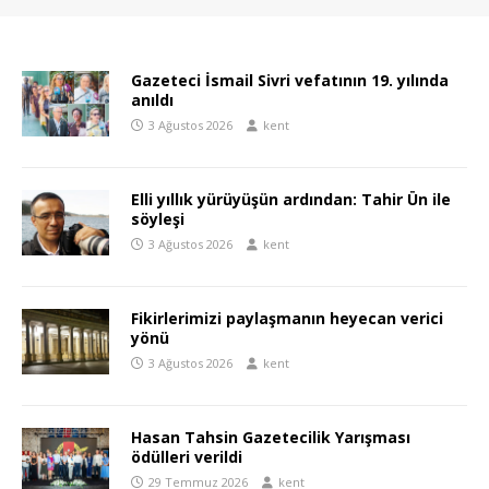
Gazeteci İsmail Sivri vefatının 19. yılında
anıldı
3 Ağustos 2026
kent
Elli yıllık yürüyüşün ardından: Tahir Ün ile
söyleşi
3 Ağustos 2026
kent
Fikirlerimizi paylaşmanın heyecan verici
yönü
3 Ağustos 2026
kent
Hasan Tahsin Gazetecilik Yarışması
ödülleri verildi
29 Temmuz 2026
kent