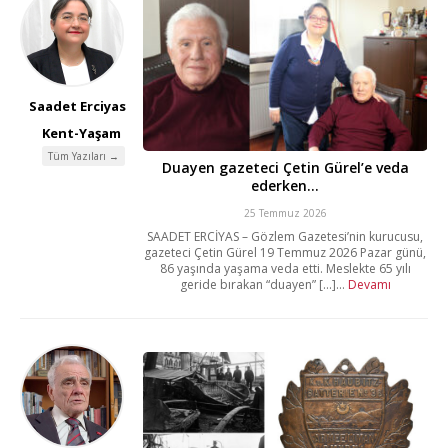
Saadet Erciyas
Kent-Yaşam
Tüm Yazıları →
Duayen gazeteci Çetin Gürel’e veda
ederken…
25 Temmuz 2026
SAADET ERCİYAS – Gözlem Gazetesi’nin kurucusu,
gazeteci Çetin Gürel 19 Temmuz 2026 Pazar günü,
86 yaşında yaşama veda etti. Meslekte 65 yılı
geride bırakan “duayen” [...]...
Devamı