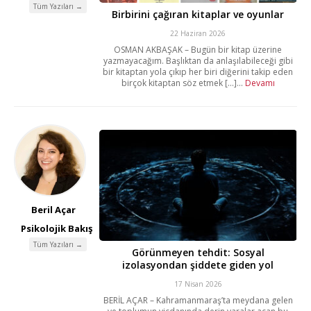
Tüm Yazıları →
Birbirini çağıran kitaplar ve oyunlar
22 Haziran 2026
OSMAN AKBAŞAK – Bugün bir kitap üzerine
yazmayacağım. Başlıktan da anlaşılabileceği gibi
bir kitaptan yola çıkıp her biri diğerini takip eden
birçok kitaptan söz etmek [...]...
Devamı
Beril Açar
Psikolojik Bakış
Tüm Yazıları →
Görünmeyen tehdit: Sosyal
izolasyondan şiddete giden yol
17 Nisan 2026
BERİL AÇAR – Kahramanmaraş’ta meydana gelen