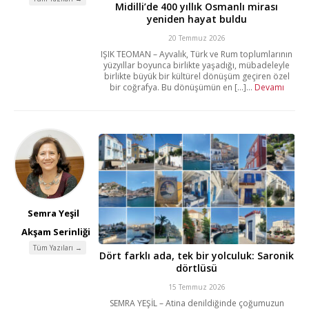
Midilli’de 400 yıllık Osmanlı mirası
yeniden hayat buldu
20 Temmuz 2026
IŞIK TEOMAN – Ayvalık, Türk ve Rum toplumlarının
yüzyıllar boyunca birlikte yaşadığı, mübadeleyle
birlikte büyük bir kültürel dönüşüm geçiren özel
bir coğrafya. Bu dönüşümün en [...]...
Devamı
Semra Yeşil
Akşam Serinliği
Tüm Yazıları →
Dört farklı ada, tek bir yolculuk: Saronik
dörtlüsü
15 Temmuz 2026
SEMRA YEŞİL – Atina denildiğinde çoğumuzun