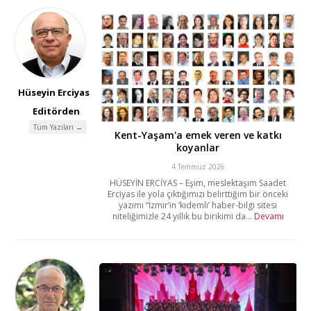
Hüseyin Erciyas
Editörden
Tüm Yazıları →
Kent-Yaşam'a emek veren ve katkı
koyanlar
4 Temmuz 2026
HÜSEYİN ERCİYAS – Eşim, meslektaşım Saadet
Erciyas ile yola çıktığımızı belirttiğim bir önceki
yazımı “İzmir’in ‘kıdemli’ haber-bilgi sitesi
niteliğimizle 24 yıllık bu birikimi da...
Devamı