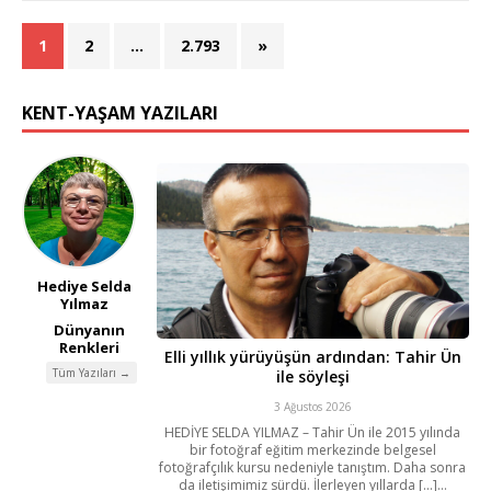
1
2
…
2.793
»
KENT-YAŞAM YAZILARI
Hediye Selda
Yılmaz
Dünyanın
Renkleri
Elli yıllık yürüyüşün ardından: Tahir Ün
Tüm Yazıları →
ile söyleşi
3 Ağustos 2026
HEDİYE SELDA YILMAZ – Tahir Ün ile 2015 yılında
bir fotoğraf eğitim merkezinde belgesel
fotoğrafçılık kursu nedeniyle tanıştım. Daha sonra
da iletişimimiz sürdü. İlerleyen yıllarda [...]...