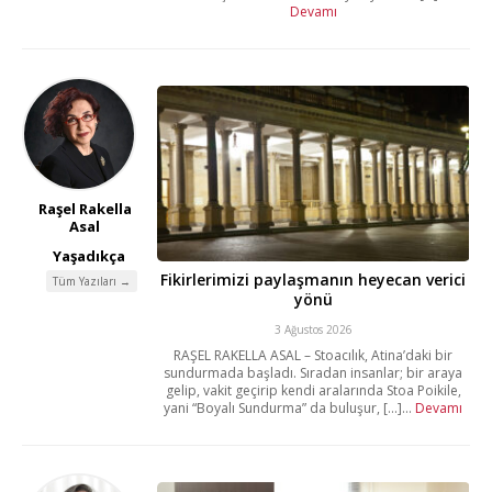
Devamı
Raşel Rakella
Asal
Yaşadıkça
Fikirlerimizi paylaşmanın heyecan verici
Tüm Yazıları →
yönü
3 Ağustos 2026
RAŞEL RAKELLA ASAL – Stoacılık, Atina’daki bir
sundurmada başladı. Sıradan insanlar; bir araya
gelip, vakit geçirip kendi aralarında Stoa Poikile,
yani “Boyalı Sundurma” da buluşur, [...]...
Devamı