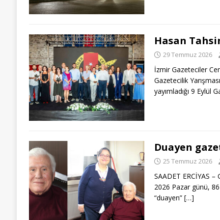
Hasan Tahsin
29 Temmuz 2026
İzmir Gazeteciler Ce
Gazetecilik Yarışması”
yayımladığı 9 Eylül G
Duayen gazet
25 Temmuz 2026
SAADET ERCİYAS – Gö
2026 Pazar günü, 86 
“duayen”
[…]