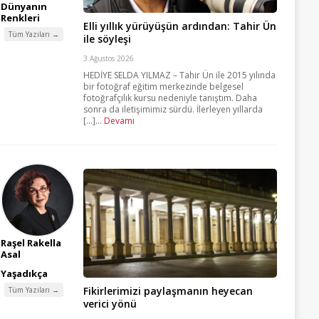
Dünyanın
Renkleri
Elli yıllık yürüyüşün ardından: Tahir Ün
Tüm Yazıları →
ile söyleşi
3 Ağustos 2026
HEDİYE SELDA YILMAZ – Tahir Ün ile 2015 yılında
bir fotoğraf eğitim merkezinde belgesel
fotoğrafçılık kursu nedeniyle tanıştım. Daha
sonra da iletişimimiz sürdü. İlerleyen yıllarda
[...]...
Devamı
Raşel Rakella
Asal
Yaşadıkça
Fikirlerimizi paylaşmanın heyecan
Tüm Yazıları →
verici yönü