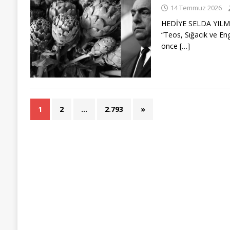
14 Temmuz 2026
HEDİYE SELDA YILMAZ 
“Teos, Sığacık ve Eng
önce
[…]
1
2
…
2.793
»