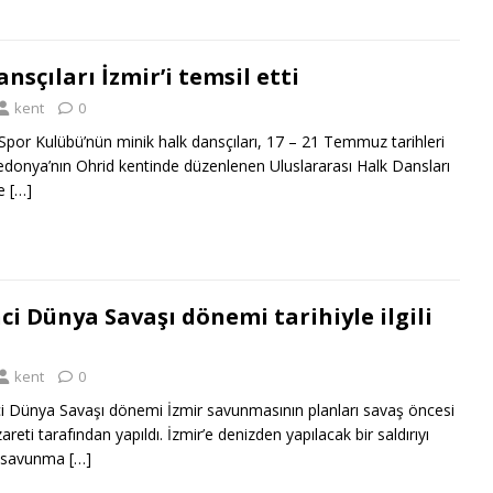
nsçıları İzmir’i temsil etti
kent
0
Spor Kulübü’nün minik halk dansçıları, 17 – 21 Temmuz tarihleri
onya’nın Ohrid kentinde düzenlenen Uluslararası Halk Dansları
de
[…]
nci Dünya Savaşı dönemi tarihiyle ilgili
kent
0
i Dünya Savaşı dönemi İzmir savunmasının planları savaş öncesi
eti tarafından yapıldı. İzmir’e denizden yapılacak bir saldırıyı
i savunma
[…]