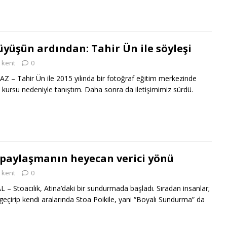
ürüyüşün ardından: Tahir Ün ile söyleşi
kent
0
– Tahir Ün ile 2015 yılında bir fotoğraf eğitim merkezinde
k kursu nedeniyle tanıştım. Daha sonra da iletişimimiz sürdü.
i paylaşmanın heyecan verici yönü
kent
0
 Stoacılık, Atina’daki bir sundurmada başladı. Sıradan insanlar;
t geçirip kendi aralarında Stoa Poikile, yani “Boyalı Sundurma” da