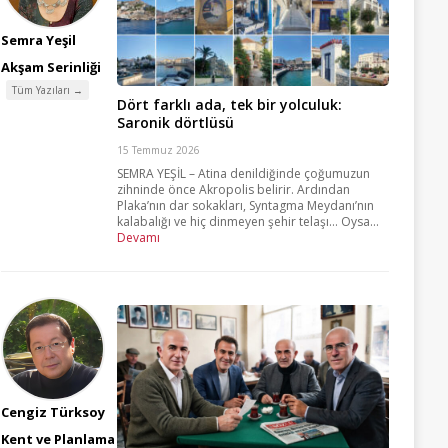
Semra Yeşil
Akşam Serinliği
Tüm Yazıları →
Dört farklı ada, tek bir yolculuk:
Saronik dörtlüsü
15 Temmuz 2026
SEMRA YEŞİL – Atina denildiğinde çoğumuzun
zihninde önce Akropolis belirir. Ardından
Plaka’nın dar sokakları, Syntagma Meydanı’nın
kalabalığı ve hiç dinmeyen şehir telaşı… Oysa...
Devamı
Cengiz Türksoy
Kent ve Planlama