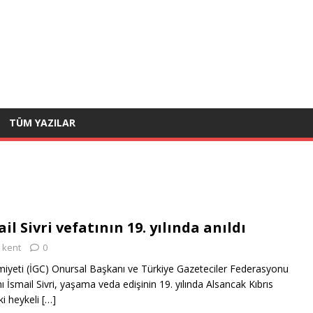
TÜM YAZILAR
il Sivri vefatının 19. yılında anıldı
kent
0
miyeti (İGC) Onursal Başkanı ve Türkiye Gazeteciler Federasyonu
İsmail Sivri, yaşama veda edişinin 19. yılında Alsancak Kıbrıs
ki heykeli
[…]