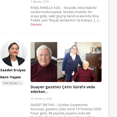
3 Ağustos 2026
RAŞEL RAKELLA ASAL – Stoacılık, Atina’daki bir
sundurmada başladı. Sıradan insanlar; bir
araya gelip, vakit geçirip kendi aralarında Stoa
Poikile, yani “Boyalı Sundurma” da buluşur, [...]...
Devamı
Saadet Erciyas
Kent-Yaşam
Tüm Yazıları →
Duayen gazeteci Çetin Gürel’e veda
ederken…
25 Temmuz 2026
SAADET ERCİYAS – Gözlem Gazetesi’nin
kurucusu, gazeteci Çetin Gürel 19 Temmuz 2026
Pazar günü, 86 yaşında yaşama veda etti.