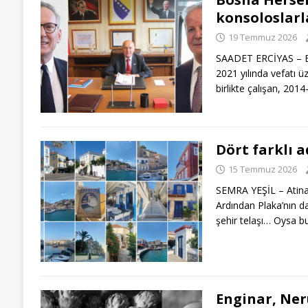
konsoloslarl
19 Temmuz 2026
SAADET ERCİYAS – B
2021 yılında vefatı ü
birlikte çalışan, 201
Dört farklı a
15 Temmuz 2026
SEMRA YEŞİL – Atina 
Ardından Plaka’nın d
şehir telaşı… Oysa b
Enginar, Ner