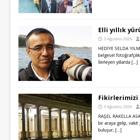
Elli yıllık y
3 Ağustos 2026
HEDİYE SELDA YILMAZ 
belgesel fotoğrafçılı
İlerleyen yıllarda
[…]
Fikirlerimiz
3 Ağustos 2026
RAŞEL RAKELLA ASAL –
bir araya gelip, vaki
buluşur,
[…]