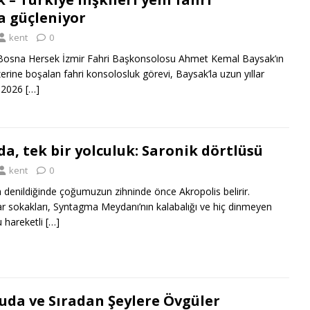
a güçleniyor
kent
0
osna Hersek İzmir Fahri Başkonsolosu Ahmet Kemal Baysak’ın
zerine boşalan fahri konsolosluk görevi, Baysak’la uzun yıllar
4-2026
[…]
da, tek bir yolculuk: Saronik dörtlüsü
kent
0
denildiğinde çoğumuzun zihninde önce Akropolis belirir.
ar sokakları, Syntagma Meydanı’nın kalabalığı ve hiç dinmeyen
u hareketli
[…]
uda ve Sıradan Şeylere Övgüler