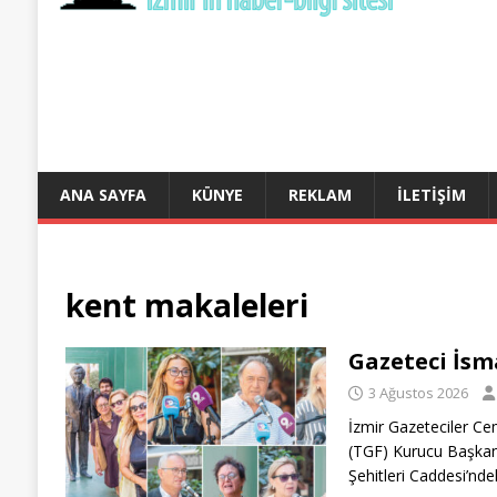
ANA SAYFA
KÜNYE
REKLAM
İLETIŞIM
kent
makaleleri
Gazeteci İsma
3 Ağustos 2026
İzmir Gazeteciler Ce
(TGF) Kurucu Başkanı 
Şehitleri Caddesi’nde