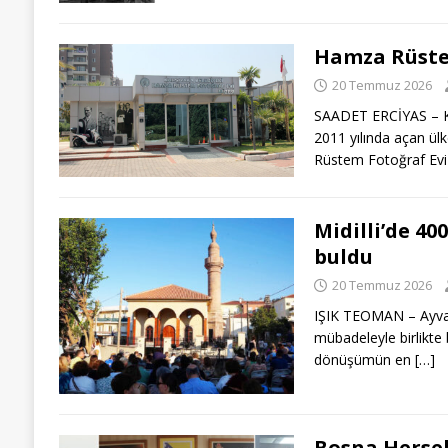
Hamza Rüste
20 Temmuz 2026
SAADET ERCİYAS – Kar
2011 yılında açan ül
Rüstem Fotoğraf Ev
Midilli’de 40
buldu
20 Temmuz 2026
IŞIK TEOMAN – Ayvalı
mübadeleyle birlikte
dönüşümün en
[…]
Bosna Hersek 