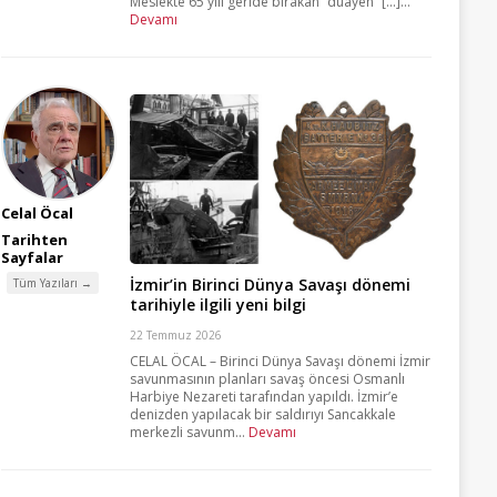
Meslekte 65 yılı geride bırakan “duayen” [...]...
Devamı
Celal Öcal
Tarihten
Sayfalar
İzmir’in Birinci Dünya Savaşı dönemi
Tüm Yazıları →
tarihiyle ilgili yeni bilgi
22 Temmuz 2026
CELAL ÖCAL – Birinci Dünya Savaşı dönemi İzmir
savunmasının planları savaş öncesi Osmanlı
Harbiye Nezareti tarafından yapıldı. İzmir’e
denizden yapılacak bir saldırıyı Sancakkale
merkezli savunm...
Devamı