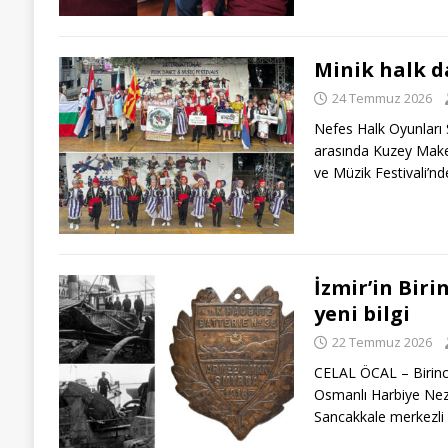
Minik halk da
24 Temmuz 2026
Nefes Halk Oyunları 
arasında Kuzey Maked
ve Müzik Festivali’n
İzmir’in Biri
yeni bilgi
22 Temmuz 2026
CELAL ÖCAL – Birinc
Osmanlı Harbiye Nezar
Sancakkale merkezl