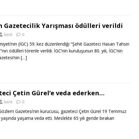
 Gazetecilik Yarışması ödülleri verildi
kent
0
miyeti’nin (İGC) 59. kez düzenlendiği “Şehit Gazeteci Hasan Tahsin
nın ödülleri törenle verildi. İGC’nin kuruluşunun 80. yılı, İGC’nin
azetesi’nin
[…]
eci Çetin Gürel’e veda ederken…
kent
0
zlem Gazetesi’nin kurucusu, gazeteci Çetin Gürel 19 Temmuz
yaşında yaşama veda etti. Meslekte 65 yılı geride bırakan