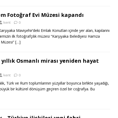
m Fotoğraf Evi Müzesi kapandı
kent
0
şıyaka Mavişehir’deki Emlak Konutları içinde yer alan, kapılarını
kemizin ilk fotoğrafçılık müzesi “Karşıyaka Belediyesi Hamza
i Müzesi”
[…]
0 yıllık Osmanlı mirası yeniden hayat
kent
0
k, Türk ve Rum toplumlarının yüzyıllar boyunca birlikte yaşadığı,
 büyük bir kültürel dönüşüm geçiren özel bir coğrafya. Bu
– Türkiye ilişkileri yeni fahri