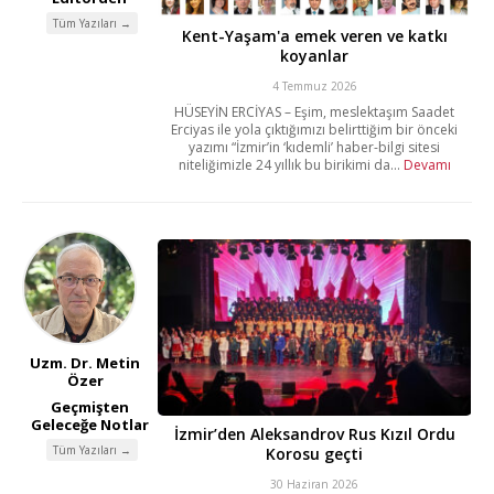
Tüm Yazıları →
Kent-Yaşam'a emek veren ve katkı
koyanlar
4 Temmuz 2026
HÜSEYİN ERCİYAS – Eşim, meslektaşım Saadet
Erciyas ile yola çıktığımızı belirttiğim bir önceki
yazımı “İzmir’in ‘kıdemli’ haber-bilgi sitesi
niteliğimizle 24 yıllık bu birikimi da...
Devamı
Uzm. Dr. Metin
Özer
Geçmişten
Geleceğe Notlar
İzmir’den Aleksandrov Rus Kızıl Ordu
Tüm Yazıları →
Korosu geçti
30 Haziran 2026