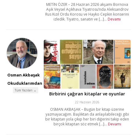
METİN ÖZER – 28 Haziran 2026 akşamı Bornova
Aşık Veysel Açıkhava Tiyatrosu’nda Aleksandrov
Rus Kızıl Ordu Korosu ve Hayko Cepkin konserini
izledik. Tiyatro, sanatın ve [...]...
Devamı
Osman Akbaşak
Okuduklarımdan
Tüm Yazıları →
Birbirini çağıran kitaplar ve oyunlar
22 Haziran 2026
OSMAN AKBAŞAK – Bugün bir kitap üzerine
yazmayacağım. Başlıktan da anlaşılabileceği gibi
bir kitaptan yola çıkıp her biri diğerini takip eden
birçok kitaptan söz etmek [...]...
Devamı