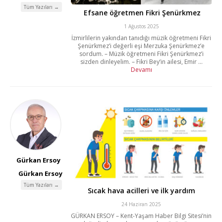
Tüm Yazıları →
Efsane öğretmen Fikri Şenürkmez
1 Ağustos 2025
İzmirlilerin yakından tanıdığı müzik öğretmeni Fikri
Şenürkmez’i değerli eşi Merzuka Şenürkmez’e
sordum. – Müzik öğretmeni Fikri Şenürkmez’i
sizden dinleyelim. – Fikri Bey’in ailesi, Emir ...
Devamı
Gürkan Ersoy
Gürkan Ersoy
Tüm Yazıları →
Sıcak hava acilleri ve ilk yardım
24 Haziran 2025
GÜRKAN ERSOY – Kent-Yaşam Haber Bilgi Sitesi’nin