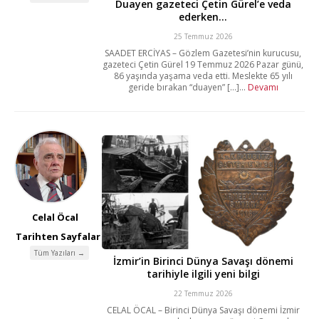
Duayen gazeteci Çetin Gürel’e veda
ederken…
25 Temmuz 2026
SAADET ERCİYAS – Gözlem Gazetesi’nin kurucusu,
gazeteci Çetin Gürel 19 Temmuz 2026 Pazar günü,
86 yaşında yaşama veda etti. Meslekte 65 yılı
geride bırakan “duayen” [...]...
Devamı
Celal Öcal
Tarihten Sayfalar
Tüm Yazıları →
İzmir’in Birinci Dünya Savaşı dönemi
tarihiyle ilgili yeni bilgi
22 Temmuz 2026
CELAL ÖCAL – Birinci Dünya Savaşı dönemi İzmir