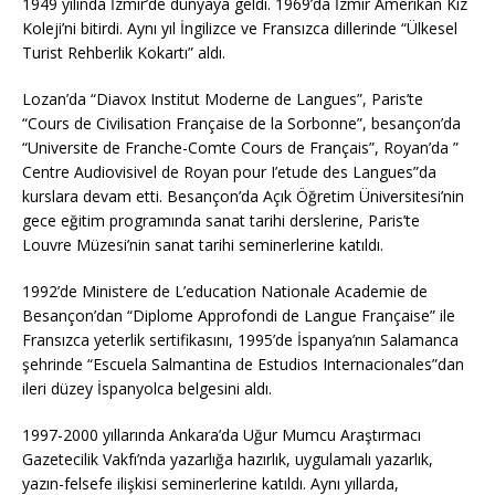
1949 yılında İzmir’de dünyaya geldi. 1969’da İzmir Amerikan Kız
Koleji’ni bitirdi. Aynı yıl İngilizce ve Fransızca dillerinde “Ülkesel
Turist Rehberlik Kokartı” aldı.
Lozan’da “Diavox Institut Moderne de Langues”, Paris’te
“Cours de Civilisation Française de la Sorbonne”, besançon’da
“Universite de Franche-Comte Cours de Français”, Royan’da ”
Centre Audiovisivel de Royan pour I’etude des Langues”da
kurslara devam etti. Besançon’da Açık Öğretim Üniversitesi’nin
gece eğitim programında sanat tarihi derslerine, Paris’te
Louvre Müzesi’nin sanat tarihi seminerlerine katıldı.
1992’de Ministere de L’education Nationale Academie de
Besançon’dan “Diplome Approfondi de Langue Française” ile
Fransızca yeterlik sertifikasını, 1995’de İspanya’nın Salamanca
şehrinde “Escuela Salmantina de Estudios Internacionales”dan
ileri düzey İspanyolca belgesini aldı.
1997-2000 yıllarında Ankara’da Uğur Mumcu Araştırmacı
Gazetecilik Vakfı’nda yazarlığa hazırlık, uygulamalı yazarlık,
yazın-felsefe ilişkisi seminerlerine katıldı. Aynı yıllarda,