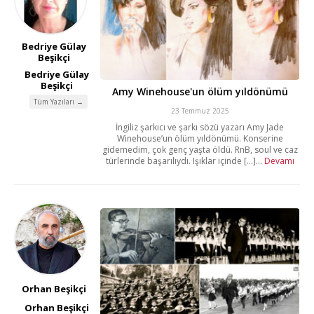
Bedriye Gülay
Beşikçi
Bedriye Gülay
Beşikçi
Amy Winehouse'un ölüm yıldönümü
Tüm Yazıları →
23 Temmuz 2025
İngiliz şarkıcı ve şarkı sözü yazarı Amy Jade
Winehouse’un ölüm yıldönümü. Konserine
gidemedim, çok genç yaşta öldü. RnB, soul ve caz
türlerinde başarılıydı. Işıklar içinde [...]...
Devamı
Orhan Beşikçi
Orhan Beşikçi