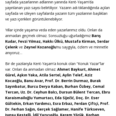
sayfada yazarlarının adlarının yanında Kent-Yaşam’da
yayınlanan yazı sayısı belirtiliyor. Yazarın adı tıklandığında açılan
sayfada ve izleyen sayfalarda yazarın tüm yazılarının başlıkları
ve yazı içerikleri görüntülenebiliyor.
Yıllar içinde yaşama veda eden yazarlarımız oldu. Onları da
anmadan geçmek olmaz. Sonsuzluğu uğurladığımız
Barış
Kudar, Fevzi Yılmaz, Hakkı Ülkü, Mustafa Kirman, Serdar
Çelenk
ve
Zeynel Kozanoğlu
‘nu saygıyla, özlem ve minnetle
anıyoruz…
Bir de yazılarıyla Kent-Yaşam’a konuk olan “Konuk Yazar”lar
var. Onları da anmadan olmaz:
Ahmet Baykurt, Ahmet
Gürel, Aşkın Yaka, Atila Sertel, Aylin Telef, Aziz
Kocaoğlu, Banu Avar, Prof. Dr. Berrin Durmaz, Burak
Sayınbatur, Burcu Derya Kaban, Burhan Özbey, Cemal
Tercan, Uz. Dr. Ceyhun Balcı, Dursun Bülent Tercan, Ebru
Karaismailoğlu Yumurtacı, Eda Siječić, Doç. Dr. Eser
Gültekin, Erkan Yardımcı, Esra Erbaz, Ferdan Çiftçi, Prof.
Dr. Ferhan Sağın, Gerçek Sağlamer, Hanife Türkseven,
Işınsu Kestelli, İdil Yazıcıoğlu, Kerem Yörük, Korhan