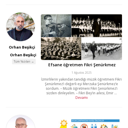
Orhan Beşikçi
Orhan Beşikçi
Tüm Yazıları →
Efsane öğretmen Fikri Şenürkmez
1 Ağustos 2025
İzmirlilerin yakından tanıdığı müzik öğretmeni Fikri
Şenürkmez’i değerli eşi Merzuka Şenürkmez’e
sordum. – Müzik öğretmeni Fikri Şenürkmez’i
sizden dinleyelim. – Fikri Bey’in ailesi, Emir ...
Devamı