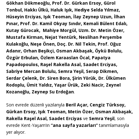
Gökhan Dökmeoğlu, Prof. Dr. Gürkan Ersoy, Gürol
Tonbul, Hakkı Ülkü, Haluk Işık, Hediye Selda Yılmaz,
Hüseyin Erciyas, Işık Teoman, İlay Zeynep Uzun, İlhan
Pınar, Prof. Dr. Kamil Okyay Sındır, Kemali Bülent Edalı,
Kutay Gürocak, Mahiye Morgül, Uzm. Dr. Metin Özer,
Mustafa Kirman, Nejat Yentürk, Neslihan Perşembe
Kulakoğlu, Neşe Önen, Doç. Dr. Nil Tekin, Prof. Oğuz
Adanır, Orhan Beşikçi, Osman Akbaşak, Öykü Bolulu,
Özgür Erbulan, Özlem Karaaslan Öcal, Papatya
Papadopoulos, Raşel Rakella Asal, Saadet Erciyas,
Sabriye Mercan Bolulu, Semra Yeşil, Serap Dikmen,
Serdar Çelenk, Dr. Siren Bora, Şirin Yörük, Dr. Ülkümen
Rodoplu, Ümit Yaldız, Yaşar Ürük, Zeki Nacir, Zeynel
Kozanoğlu, Zeynep Su Erdoğan
.
Son evrede düzenli yazılarıyla
Beril Açar, Cengiz Türksoy,
Gürkan Ersoy, Işık Teoman, Metin Özer, Osman Akbaşak,
Rakella Raşel Asal, Saadet Erciyas
ve
Semra Yeşil
, son
evrede Kent-Yaşam’ın
“ana sayfa yazarları”
tanımlamasıyla
yer alıyor.