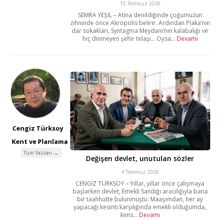
15 Temmuz 2026
SEMRA YEŞİL – Atina denildiğinde çoğumuzun
zihninde önce Akropolis belirir. Ardından Plaka’nın
dar sokakları, Syntagma Meydanı’nın kalabalığı ve
hiç dinmeyen şehir telaşı… Oysa...
Devamı
Cengiz Türksoy
Kent ve Planlama
Tüm Yazıları →
Değişen devlet, unutulan sözler
4 Temmuz 2026
CENGİZ TÜRKSOY – Yıllar, yıllar önce çalışmaya
başlarken devlet, Emekli Sandığı aracılığıyla bana
bir taahhütte bulunmuştu: Maaşımdan, her ay
yapacağı kesinti karşılığında emekli olduğumda,
kims...
Devamı