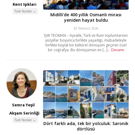
Kent Işıkları
Tüm Yazıları →
Midilli’de 400 yıllık Osmanlı mirası
yeniden hayat buldu
20 Temmuz 2026
IŞIK TEOMAN – Ayvalık, Türk ve Rum toplumlarının
yüzyıllar boyunca birlikte yaşadığı, mübadeleyle
birlikte büyük bir kültürel dönüşüm geçiren özel
bir coğrafya. Bu dönüşümün en [...]...
Devamı
Semra Yeşil
Akşam Serinliği
Tüm Yazıları →
Dört farklı ada, tek bir yolculuk: Saronik
dörtlüsü