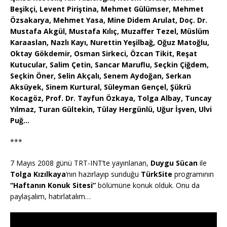
Beşikçi, Levent Piriştina, Mehmet Gülümser, Mehmet
Özsakarya, Mehmet Yasa, Mine Didem Arulat, Doç. Dr.
Mustafa Akgül, Mustafa Kılıç, Muzaffer Tezel, Müslüm
Karaaslan, Nazlı Kayı, Nurettin Yeşilbağ, Oğuz Matoğlu,
Oktay Gökdemir, Osman Sirkeci, Özcan Tikit, Reşat
Kutucular, Salim Çetin, Sancar Maruflu, Seçkin Çiğdem,
Seçkin Öner, Selin Akçalı, Senem Aydoğan, Serkan
Aksüyek, Sinem Kurtural, Süleyman Gençel, Şükrü
Kocagöz, Prof. Dr. Tayfun Özkaya, Tolga Albay, Tuncay
Yılmaz, Turan Gültekin, Tülay Hergünlü, Uğur İşven, Ulvi
Puğ…
***
7 Mayıs 2008 günü TRT-INT’te yayınlanan,
Duygu Sücan
ile
Tolga Kızılkaya
‘nın hazırlayıp sunduğu
TürkSite
programının
“Haftanın Konuk Sitesi”
bölümüne konuk olduk. Onu da
paylaşalım, hatırlatalım…