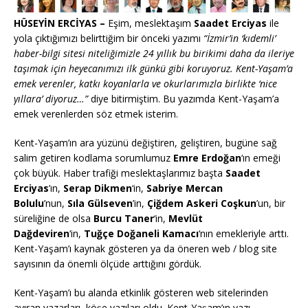
HÜSEYİN ERCİYAS –
Eşim, meslektaşım
Saadet Erciyas
ile
yola çıktığımızı belirttiğim bir önceki yazımı
“İzmir’in ‘kıdemli’
haber-bilgi sitesi niteliğimizle 24 yıllık bu birikimi daha da ileriye
taşımak için heyecanımızı ilk günkü gibi koruyoruz. Kent-Yaşam’a
emek verenler, katkı koyanlarla ve okurlarımızla birlikte ‘nice
yıllara’ diyoruz…”
diye bitirmiştim. Bu yazımda Kent-Yaşam’a
emek verenlerden söz etmek isterim.
Kent-Yaşam’ın ara yüzünü değiştiren, geliştiren, bugüne sağ
salim getiren kodlama sorumlumuz
Emre Erdoğan
‘ın emeği
çok büyük. Haber trafiği meslektaşlarımız başta
Saadet
Erciyas
’ın,
Serap Dikmen
‘in,
Sabriye Mercan
Bolulu
’nun,
Sıla Gülseven
’in,
Çiğdem Askeri Coşkun
’un, bir
süreliğine de olsa
Burcu Taner
‘in,
Mevlüt
Dağdeviren
‘in,
Tuğçe Doğaneli Kamacı
‘nın emekleriyle arttı.
Kent-Yaşam’ı kaynak gösteren ya da öneren web / blog site
sayısının da önemli ölçüde arttığını gördük.
Kent-Yaşam’ı bu alanda etkinlik gösteren web sitelerinden
ayıran yazarları, köşe yazıları oldu. Kent-Yaşam’ın yazı