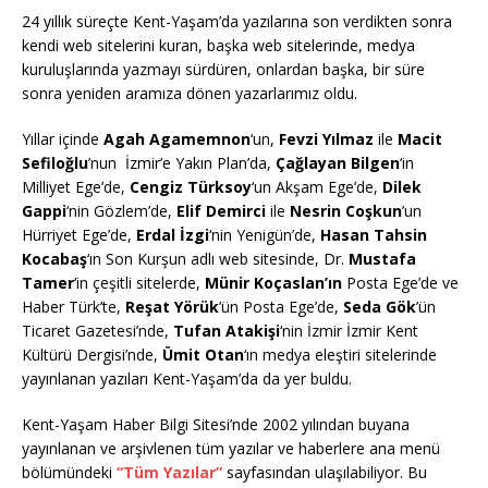
24 yıllık süreçte Kent-Yaşam’da yazılarına son verdikten sonra
kendi web sitelerini kuran, başka web sitelerinde, medya
kuruluşlarında yazmayı sürdüren, onlardan başka, bir süre
sonra yeniden aramıza dönen yazarlarımız oldu.
Yıllar içinde
Agah Agamemnon
‘un,
Fevzi Yılmaz
ile
Macit
Sefiloğlu
’nun İzmir’e Yakın Plan’da,
Çağlayan Bilgen
‘in
Milliyet Ege’de,
Cengiz Türksoy
‘un Akşam Ege’de,
Dilek
Gappi
‘nin Gözlem’de,
Elif Demirci
ile
Nesrin Coşkun
’un
Hürriyet Ege’de,
Erdal İzgi
‘nin Yenigün’de,
Hasan Tahsin
Kocabaş
‘ın Son Kurşun adlı web sitesinde, Dr.
Mustafa
Tamer
‘in çeşitli sitelerde,
Münir Koçaslan’ın
Posta Ege’de ve
Haber Türk’te,
Reşat Yörük
’ün Posta Ege’de,
Seda Gök
’ün
Ticaret Gazetesi’nde,
Tufan Atakişi
‘nin İzmir İzmir Kent
Kültürü Dergisi’nde,
Ümit Otan
‘ın medya eleştiri sitelerinde
yayınlanan yazıları Kent-Yaşam’da da yer buldu.
Kent-Yaşam Haber Bilgi Sitesi’nde 2002 yılından buyana
yayınlanan ve arşivlenen tüm yazılar ve haberlere ana menü
bölümündeki
“Tüm Yazılar”
sayfasından ulaşılabiliyor. Bu