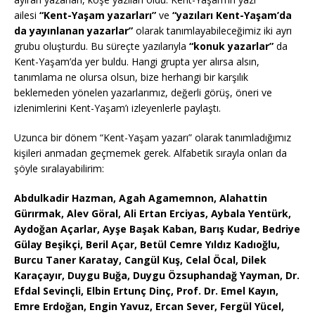
ailesi
“Kent-Yaşam yazarları”
ve
“yazıları Kent-Yaşam’da
da yayınlanan yazarlar”
olarak tanımlayabileceğimiz iki ayrı
grubu oluşturdu. Bu süreçte yazılarıyla
“konuk yazarlar”
da
Kent-Yaşam’da yer buldu. Hangi grupta yer alırsa alsın,
tanımlama ne olursa olsun, bize herhangi bir karşılık
beklemeden yönelen yazarlarımız, değerli görüş, öneri ve
izlenimlerini Kent-Yaşam’ı izleyenlerle paylaştı.
Uzunca bir dönem “Kent-Yaşam yazarı” olarak tanımladığımız
kişileri anmadan geçmemek gerek. Alfabetik sırayla onları da
şöyle sıralayabilirim:
Abdulkadir Hazman, Agah Agamemnon, Alahattin
Gürırmak, Alev Göral, Ali Ertan Erciyas, Aybala Yentürk,
Aydoğan Açarlar, Ayşe Başak Kaban, Barış Kudar, Bedriye
Gülay Beşikçi, Beril Açar, Betül Cemre Yıldız Kadıoğlu,
Burcu Taner Karatay, Cangül Kuş, Celal Öcal, Dilek
Karaçayır, Duygu Buğa, Duygu Özsuphandağ Yayman, Dr.
Efdal Sevinçli, Elbin Ertunç Dinç, Prof. Dr. Emel Kayın,
Emre Erdoğan, Engin Yavuz, Ercan Sever, Fergül Yücel,