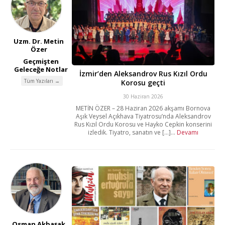
Uzm. Dr. Metin
Özer
Geçmişten
Geleceğe Notlar
İzmir’den Aleksandrov Rus Kızıl Ordu
Tüm Yazıları →
Korosu geçti
30 Haziran 2026
METİN ÖZER – 28 Haziran 2026 akşamı Bornova
Aşık Veysel Açıkhava Tiyatrosu’nda Aleksandrov
Rus Kızıl Ordu Korosu ve Hayko Cepkin konserini
izledik. Tiyatro, sanatın ve [...]...
Devamı
Osman Akbaşak