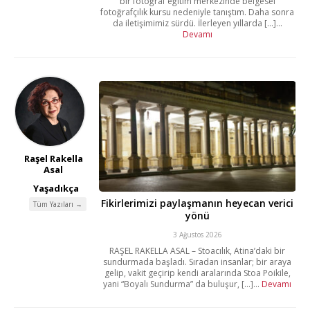
bir fotoğraf eğitim merkezinde belgesel
fotoğrafçılık kursu nedeniyle tanıştım. Daha sonra
da iletişimimiz sürdü. İlerleyen yıllarda [...]...
Devamı
Raşel Rakella
Asal
Yaşadıkça
Fikirlerimizi paylaşmanın heyecan verici
Tüm Yazıları →
yönü
3 Ağustos 2026
RAŞEL RAKELLA ASAL – Stoacılık, Atina’daki bir
sundurmada başladı. Sıradan insanlar; bir araya
gelip, vakit geçirip kendi aralarında Stoa Poikile,
yani “Boyalı Sundurma” da buluşur, [...]...
Devamı