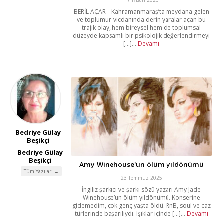
17 Nisan 2026
BERİL AÇAR – Kahramanmaraş’ta meydana gelen
ve toplumun vicdanında derin yaralar açan bu
trajik olay, hem bireysel hem de toplumsal
düzeyde kapsamlı bir psikolojik değerlendirmeyi
[...]...
Devamı
Bedriye Gülay
Beşikçi
Bedriye Gülay
Beşikçi
Amy Winehouse'un ölüm yıldönümü
Tüm Yazıları →
23 Temmuz 2025
İngiliz şarkıcı ve şarkı sözü yazarı Amy Jade
Winehouse’un ölüm yıldönümü. Konserine
gidemedim, çok genç yaşta öldü. RnB, soul ve caz
türlerinde başarılıydı. Işıklar içinde [...]...
Devamı