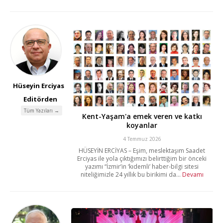
Hüseyin Erciyas
Editörden
Tüm Yazıları →
Kent-Yaşam'a emek veren ve katkı
koyanlar
4 Temmuz 2026
HÜSEYİN ERCİYAS – Eşim, meslektaşım Saadet
Erciyas ile yola çıktığımızı belirttiğim bir önceki
yazımı “İzmir’in ‘kıdemli’ haber-bilgi sitesi
niteliğimizle 24 yıllık bu birikimi da...
Devamı