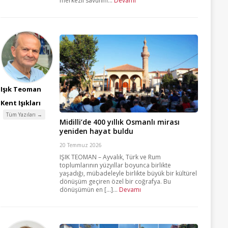
merkezli savunm...
Devamı
Işık Teoman
Kent Işıkları
Tüm Yazıları →
Midilli’de 400 yıllık Osmanlı mirası
yeniden hayat buldu
20 Temmuz 2026
IŞIK TEOMAN – Ayvalık, Türk ve Rum
toplumlarının yüzyıllar boyunca birlikte
yaşadığı, mübadeleyle birlikte büyük bir kültürel
dönüşüm geçiren özel bir coğrafya. Bu
dönüşümün en [...]...
Devamı