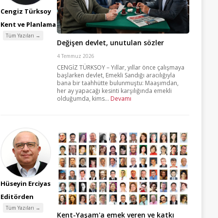
Cengiz Türksoy
Kent ve Planlama
Tüm Yazıları →
Değişen devlet, unutulan sözler
4 Temmuz 2026
CENGİZ TÜRKSOY – Yıllar, yıllar önce çalışmaya
başlarken devlet, Emekli Sandığı aracılığıyla
bana bir taahhütte bulunmuştu: Maaşımdan,
her ay yapacağı kesinti karşılığında emekli
olduğumda, kims...
Devamı
Hüseyin Erciyas
Editörden
Tüm Yazıları →
Kent-Yaşam'a emek veren ve katkı