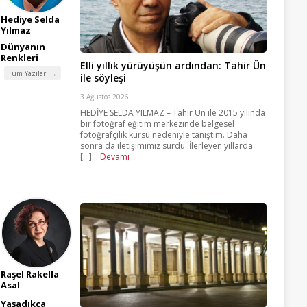
Hediye Selda
Yılmaz
Dünyanın
Renkleri
Elli yıllık yürüyüşün ardından: Tahir Ün
Tüm Yazıları →
ile söyleşi
3 Ağustos 2026
HEDİYE SELDA YILMAZ – Tahir Ün ile 2015 yılında
bir fotoğraf eğitim merkezinde belgesel
fotoğrafçılık kursu nedeniyle tanıştım. Daha
sonra da iletişimimiz sürdü. İlerleyen yıllarda
[...]...
Devamı
Raşel Rakella
Asal
Yaşadıkça