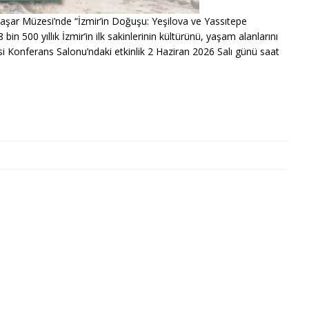
aşar Müzesi’nde “İzmir’in Doğuşu: Yeşilova ve Yassıtepe
in 500 yıllık İzmir’in ilk sakinlerinin kültürünü, yaşam alanlarını
si Konferans Salonu’ndaki etkinlik 2 Haziran 2026 Salı günü saat