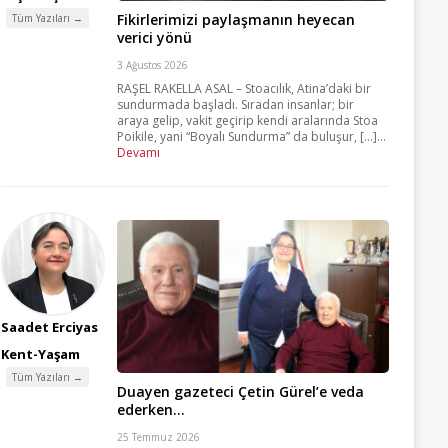
Fikirlerimizi paylaşmanın heyecan
Tüm Yazıları →
verici yönü
3 Ağustos 2026
RAŞEL RAKELLA ASAL – Stoacılık, Atina’daki bir
sundurmada başladı. Sıradan insanlar; bir
araya gelip, vakit geçirip kendi aralarında Stoa
Poikile, yani “Boyalı Sundurma” da buluşur, [...]...
Devamı
Saadet Erciyas
Kent-Yaşam
Tüm Yazıları →
Duayen gazeteci Çetin Gürel’e veda
ederken…
25 Temmuz 2026