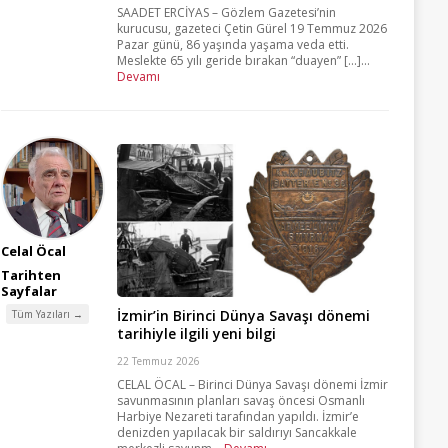
SAADET ERCİYAS – Gözlem Gazetesi’nin
kurucusu, gazeteci Çetin Gürel 19 Temmuz 2026
Pazar günü, 86 yaşında yaşama veda etti.
Meslekte 65 yılı geride bırakan “duayen” [...]...
Devamı
Celal Öcal
Tarihten
Sayfalar
İzmir’in Birinci Dünya Savaşı dönemi
Tüm Yazıları →
tarihiyle ilgili yeni bilgi
22 Temmuz 2026
CELAL ÖCAL – Birinci Dünya Savaşı dönemi İzmir
savunmasının planları savaş öncesi Osmanlı
Harbiye Nezareti tarafından yapıldı. İzmir’e
denizden yapılacak bir saldırıyı Sancakkale