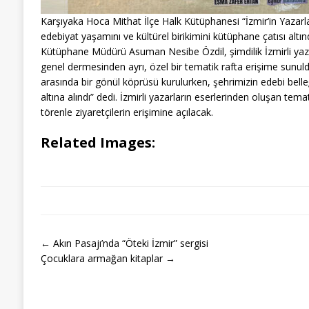
Karşıyaka Hoca Mithat İlçe Halk Kütüphanesi “İzmir’in Yazarlar
edebiyat yaşamını ve kültürel birikimini kütüphane çatısı altı
Kütüphane Müdürü Asuman Nesibe Özdil, şimdilik İzmirli yaza
genel dermesinden ayrı, özel bir tematik rafta erişime sunuldu
arasında bir gönül köprüsü kurulurken, şehrimizin edebi bell
altına alındı” dedi. İzmirli yazarların eserlerinden oluşan te
törenle ziyaretçilerin erişimine açılacak.
Related Images:
← Akın Pasajı’nda “Öteki İzmir” sergisi
Çocuklara armağan kitaplar →