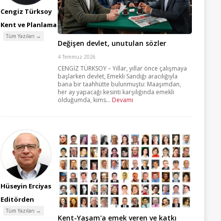
Cengiz Türksoy
Kent ve Planlama
Tüm Yazıları →
Değişen devlet, unutulan sözler
4 Temmuz 2026
CENGİZ TÜRKSOY – Yıllar, yıllar önce çalışmaya
başlarken devlet, Emekli Sandığı aracılığıyla
bana bir taahhütte bulunmuştu: Maaşımdan,
her ay yapacağı kesinti karşılığında emekli
olduğumda, kims...
Devamı
Hüseyin Erciyas
Editörden
Tüm Yazıları →
Kent-Yaşam'a emek veren ve katkı