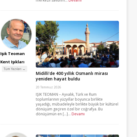
merkezli savunm...
Devamı
Işık Teoman
Kent Işıkları
Tüm Yazıları →
Midilli’de 400 yıllık Osmanlı mirası
yeniden hayat buldu
20 Temmuz 2026
IŞIK TEOMAN – Ayvalık, Türk ve Rum
toplumlarının yüzyıllar boyunca birlikte
yaşadığı, mübadeleyle birlikte büyük bir kültürel
dönüşüm geçiren özel bir coğrafya. Bu
dönüşümün en [...]...
Devamı