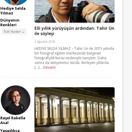
Hediye Selda
Yılmaz
Dünyanın
Renkleri
Elli yıllık yürüyüşün ardından: Tahir Ün
Tüm Yazıları →
ile söyleşi
3 Ağustos 2026
HEDİYE SELDA YILMAZ – Tahir Ün ile 2015 yılında
bir fotoğraf eğitim merkezinde belgesel
fotoğrafçılık kursu nedeniyle tanıştım. Daha
sonra da iletişimimiz sürdü. İlerleyen yıllarda
[...]...
Devamı
Raşel Rakella
Asal
Yaşadıkça