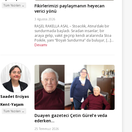
Fikirlerimizi paylaşmanın heyecan
Tüm Yazıları →
verici yönü
3 Ağustos 2026
RAŞEL RAKELLA ASAL – Stoacılık, Atina’daki bir
sundurmada başladı. Sıradan insanlar; bir
araya gelip, vakit geçirip kendi aralarında Stoa
Poikile, yani “Boyalı Sundurma” da buluşur, [...]...
Devamı
Saadet Erciyas
Kent-Yaşam
Tüm Yazıları →
Duayen gazeteci Çetin Gürel’e veda
ederken…
25 Temmuz 2026