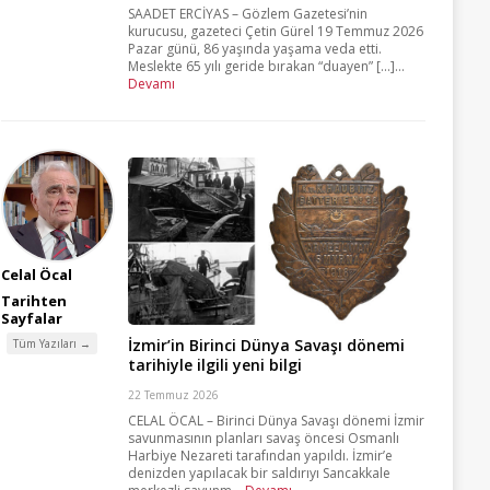
SAADET ERCİYAS – Gözlem Gazetesi’nin
kurucusu, gazeteci Çetin Gürel 19 Temmuz 2026
Pazar günü, 86 yaşında yaşama veda etti.
Meslekte 65 yılı geride bırakan “duayen” [...]...
Devamı
Celal Öcal
Tarihten
Sayfalar
İzmir’in Birinci Dünya Savaşı dönemi
Tüm Yazıları →
tarihiyle ilgili yeni bilgi
22 Temmuz 2026
CELAL ÖCAL – Birinci Dünya Savaşı dönemi İzmir
savunmasının planları savaş öncesi Osmanlı
Harbiye Nezareti tarafından yapıldı. İzmir’e
denizden yapılacak bir saldırıyı Sancakkale