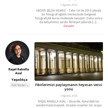
3 Ağustos 2026
HEDİYE SELDA YILMAZ – Tahir Ün ile 2015 yılında
bir fotoğraf eğitim merkezinde belgesel
fotoğrafçılık kursu nedeniyle tanıştım. Daha sonra
da iletişimimiz sürdü. İlerleyen yıllarda [...]...
Devamı
Raşel Rakella
Asal
Yaşadıkça
Fikirlerimizi paylaşmanın heyecan verici
Tüm Yazıları →
yönü
3 Ağustos 2026
RAŞEL RAKELLA ASAL – Stoacılık, Atina’daki bir
sundurmada başladı. Sıradan insanlar; bir araya