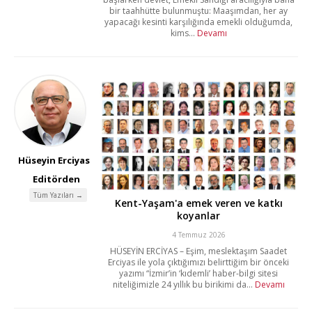
bir taahhütte bulunmuştu: Maaşımdan, her ay
yapacağı kesinti karşılığında emekli olduğumda,
kims...
Devamı
Hüseyin Erciyas
Editörden
Tüm Yazıları →
Kent-Yaşam'a emek veren ve katkı
koyanlar
4 Temmuz 2026
HÜSEYİN ERCİYAS – Eşim, meslektaşım Saadet
Erciyas ile yola çıktığımızı belirttiğim bir önceki
yazımı “İzmir’in ‘kıdemli’ haber-bilgi sitesi
niteliğimizle 24 yıllık bu birikimi da...
Devamı