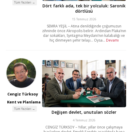
Tüm Yazıları →
Dört farklı ada, tek bir yolculuk: Saronik
dörtlüsü
15 Temmuz 2026
SEMRA YEŞİL – Atina denildiğinde çoğumuzun
zihninde önce Akropolis belirir. Ardından Plaka’nın
dar sokakları, Syntagma Meydanı’nın kalabalığı ve
hiç dinmeyen şehir telaşı… Oysa...
Devamı
Cengiz Türksoy
Kent ve Planlama
Tüm Yazıları →
Değişen devlet, unutulan sözler
4 Temmuz 2026
CENGİZ TÜRKSOY – Yıllar, yıllar önce çalışmaya
başlarken devlet, Emekli Sandığı aracılığıyla bana