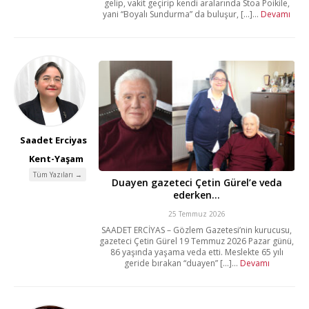
gelip, vakit geçirip kendi aralarında Stoa Poikile,
yani “Boyalı Sundurma” da buluşur, [...]...
Devamı
Saadet Erciyas
Kent-Yaşam
Tüm Yazıları →
Duayen gazeteci Çetin Gürel’e veda
ederken…
25 Temmuz 2026
SAADET ERCİYAS – Gözlem Gazetesi’nin kurucusu,
gazeteci Çetin Gürel 19 Temmuz 2026 Pazar günü,
86 yaşında yaşama veda etti. Meslekte 65 yılı
geride bırakan “duayen” [...]...
Devamı