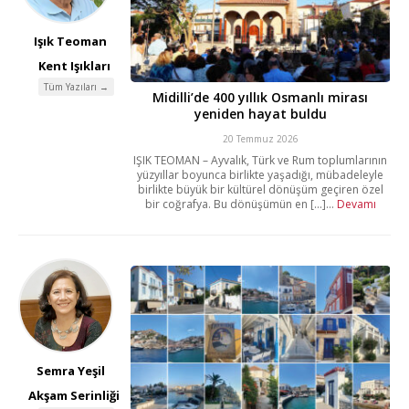
Işık Teoman
Kent Işıkları
Tüm Yazıları →
Midilli’de 400 yıllık Osmanlı mirası
yeniden hayat buldu
20 Temmuz 2026
IŞIK TEOMAN – Ayvalık, Türk ve Rum toplumlarının
yüzyıllar boyunca birlikte yaşadığı, mübadeleyle
birlikte büyük bir kültürel dönüşüm geçiren özel
bir coğrafya. Bu dönüşümün en [...]...
Devamı
Semra Yeşil
Akşam Serinliği