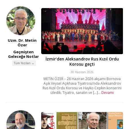
Uzm. Dr. Metin
Özer
Geçmişten
Geleceğe Notlar
İzmir’den Aleksandrov Rus Kızıl Ordu
Tüm Yazıları →
Korosu geçti
30 Haziran 2026
METİN ÖZER – 28 Haziran 2026 akşamı Bornova
Aşık Veysel Açıkhava Tiyatrosu’nda Aleksandrov
Rus Kızıl Ordu Korosu ve Hayko Cepkin konserini
izledik. Tiyatro, sanatın ve [...]...
Devamı