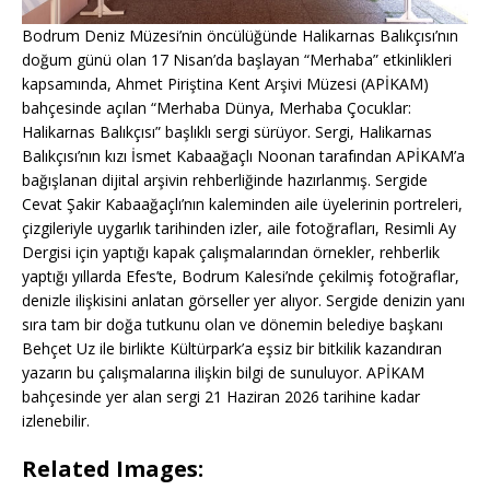
Bodrum Deniz Müzesi’nin öncülüğünde Halikarnas Balıkçısı’nın
doğum günü olan 17 Nisan’da başlayan “Merhaba” etkinlikleri
kapsamında, Ahmet Piriştina Kent Arşivi Müzesi (APİKAM)
bahçesinde açılan “Merhaba Dünya, Merhaba Çocuklar:
Halikarnas Balıkçısı” başlıklı sergi sürüyor. Sergi, Halikarnas
Balıkçısı’nın kızı İsmet Kabaağaçlı Noonan tarafından APİKAM’a
bağışlanan dijital arşivin rehberliğinde hazırlanmış. Sergide
Cevat Şakir Kabaağaçlı’nın kaleminden aile üyelerinin portreleri,
çizgileriyle uygarlık tarihinden izler, aile fotoğrafları, Resimli Ay
Dergisi için yaptığı kapak çalışmalarından örnekler, rehberlik
yaptığı yıllarda Efes’te, Bodrum Kalesi’nde çekilmiş fotoğraflar,
denizle ilişkisini anlatan görseller yer alıyor. Sergide denizin yanı
sıra tam bir doğa tutkunu olan ve dönemin belediye başkanı
Behçet Uz ile birlikte Kültürpark’a eşsiz bir bitkilik kazandıran
yazarın bu çalışmalarına ilişkin bilgi de sunuluyor. APİKAM
bahçesinde yer alan sergi 21 Haziran 2026 tarihine kadar
izlenebilir.
Related Images: