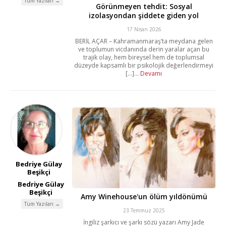
Tüm Yazıları →
Görünmeyen tehdit: Sosyal
izolasyondan şiddete giden yol
17 Nisan 2026
BERİL AÇAR – Kahramanmaraş’ta meydana gelen
ve toplumun vicdanında derin yaralar açan bu
trajik olay, hem bireysel hem de toplumsal
düzeyde kapsamlı bir psikolojik değerlendirmeyi
[...]...
Devamı
Bedriye Gülay
Beşikçi
Bedriye Gülay
Beşikçi
Amy Winehouse'un ölüm yıldönümü
Tüm Yazıları →
23 Temmuz 2025
İngiliz şarkıcı ve şarkı sözü yazarı Amy Jade