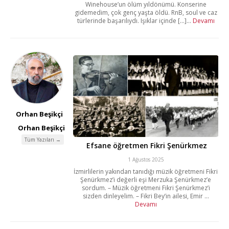
Winehouse’un ölüm yıldönümü. Konserine
gidemedim, çok genç yaşta öldü. RnB, soul ve caz
türlerinde başarılıydı. Işıklar içinde [...]...
Devamı
Orhan Beşikçi
Orhan Beşikçi
Tüm Yazıları →
Efsane öğretmen Fikri Şenürkmez
1 Ağustos 2025
İzmirlilerin yakından tanıdığı müzik öğretmeni Fikri
Şenürkmez’i değerli eşi Merzuka Şenürkmez’e
sordum. – Müzik öğretmeni Fikri Şenürkmez’i
sizden dinleyelim. – Fikri Bey’in ailesi, Emir ...
Devamı