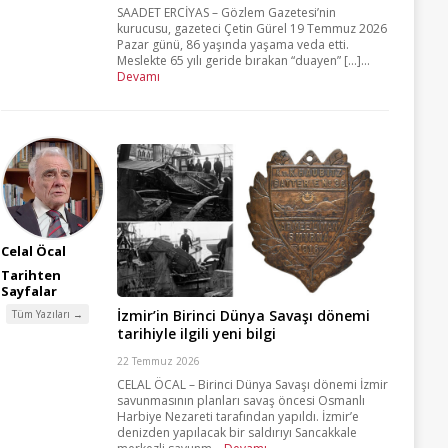
SAADET ERCİYAS – Gözlem Gazetesi’nin
kurucusu, gazeteci Çetin Gürel 19 Temmuz 2026
Pazar günü, 86 yaşında yaşama veda etti.
Meslekte 65 yılı geride bırakan “duayen” [...]...
Devamı
Celal Öcal
Tarihten
Sayfalar
İzmir’in Birinci Dünya Savaşı dönemi
Tüm Yazıları →
tarihiyle ilgili yeni bilgi
22 Temmuz 2026
CELAL ÖCAL – Birinci Dünya Savaşı dönemi İzmir
savunmasının planları savaş öncesi Osmanlı
Harbiye Nezareti tarafından yapıldı. İzmir’e
denizden yapılacak bir saldırıyı Sancakkale