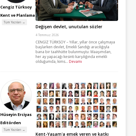
Cengiz Türksoy
Kent ve Planlama
Tüm Yazıları →
Değişen devlet, unutulan sözler
4 Temmuz 2026
CENGİZ TÜRKSOY – Yıllar, yıllar önce çalışmaya
başlarken devlet, Emekli Sandığı aracılığıyla
bana bir taahhütte bulunmuştu: Maaşımdan,
her ay yapacağı kesinti karşılığında emekli
olduğumda, kims...
Devamı
Hüseyin Erciyas
Editörden
Tüm Yazıları →
Kent-Yaşam'a emek veren ve katkı