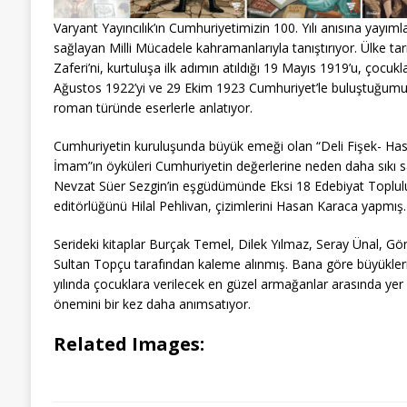
Varyant Yayıncılık’ın Cumhuriyetimizin 100. Yılı anısına yayıml
sağlayan Milli Mücadele kahramanlarıyla tanıştırıyor. Ülke 
Zaferi’ni, kurtuluşa ilk adımın atıldığı 19 Mayıs 1919’u, ço
Ağustos 1922’yi ve 29 Ekim 1923 Cumhuriyet’le buluştuğumuz
roman türünde eserlerle anlatıyor.
Cumhuriyetin kuruluşunda büyük emeği olan “Deli Fişek- Hasa
İmam”ın öyküleri Cumhuriyetin değerlerine neden daha sıkı sa
Nevzat Süer Sezgin’in eşgüdümünde Eksi 18 Edebiyat Topluluğ
editörlüğünü Hilal Pehlivan, çizimlerini Hasan Karaca yapmış
Serideki kitaplar Burçak Temel, Dilek Yılmaz, Seray Ünal, G
Sultan Topçu tarafından kaleme alınmış. Bana göre büyükleri
yılında çocuklara verilecek en güzel armağanlar arasında yer 
önemini bir kez daha anımsatıyor.
Related Images: