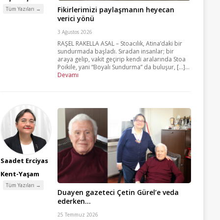
Fikirlerimizi paylaşmanın heyecan
Tüm Yazıları →
verici yönü
3 Ağustos 2026
RAŞEL RAKELLA ASAL – Stoacılık, Atina’daki bir
sundurmada başladı. Sıradan insanlar; bir
araya gelip, vakit geçirip kendi aralarında Stoa
Poikile, yani “Boyalı Sundurma” da buluşur, [...]...
Devamı
Saadet Erciyas
Kent-Yaşam
Tüm Yazıları →
Duayen gazeteci Çetin Gürel’e veda
ederken…
25 Temmuz 2026