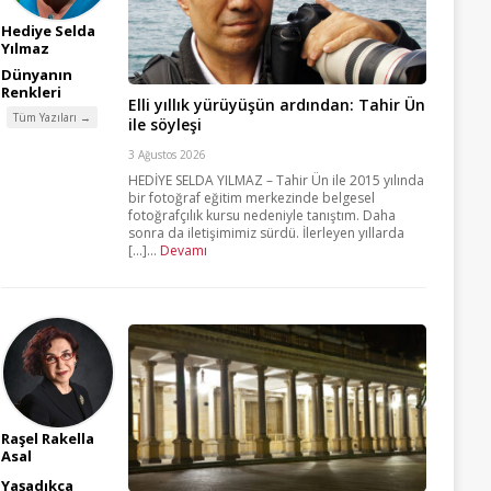
Hediye Selda
Yılmaz
Dünyanın
Renkleri
Elli yıllık yürüyüşün ardından: Tahir Ün
Tüm Yazıları →
ile söyleşi
3 Ağustos 2026
HEDİYE SELDA YILMAZ – Tahir Ün ile 2015 yılında
bir fotoğraf eğitim merkezinde belgesel
fotoğrafçılık kursu nedeniyle tanıştım. Daha
sonra da iletişimimiz sürdü. İlerleyen yıllarda
[...]...
Devamı
Raşel Rakella
Asal
Yaşadıkça