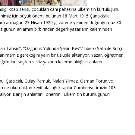
adığı kitap serisi, çocukları canı pahasına ülkemizin kurtuluşunu
tarihimiz için büyük önemi bulunan 18 Mart 1915 Çanakkale
cuklara armağan 23 Nisan 1920’yi, zaferle yeniden doğduğumuz 30
 günün anlamını birbirinden değerli yazarların kaleminden
n Tahsin”, “Özgürlük Yolunda Şahin Bey”,”Libero Salih ile Sütçü
rılmamız gerektiğini yalın bir üslupla aktarıyor. Yazar, öğretmen
u’ndan seçilen sekiz yazarın kaleme aldığı kitapların
.
önül Çatalcalı, Gülay Pamuk, Nalan Yılmaz, Osman Torun ve
n de okumaktan keyif alacağı kitaplar Cumhuriyetimizin 103.
alıyor. Barışın anlamını, önemini, ülkemizin bütünlüğünün