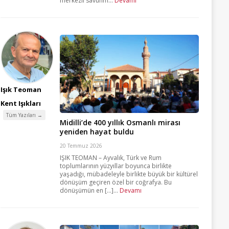
merkezli savunm...
Devamı
Işık Teoman
Kent Işıkları
Tüm Yazıları →
Midilli’de 400 yıllık Osmanlı mirası
yeniden hayat buldu
20 Temmuz 2026
IŞIK TEOMAN – Ayvalık, Türk ve Rum
toplumlarının yüzyıllar boyunca birlikte
yaşadığı, mübadeleyle birlikte büyük bir kültürel
dönüşüm geçiren özel bir coğrafya. Bu
dönüşümün en [...]...
Devamı