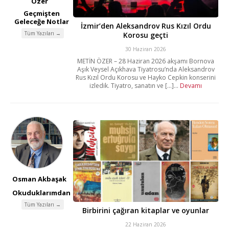
Özer
Geçmişten
Geleceğe Notlar
İzmir’den Aleksandrov Rus Kızıl Ordu
Tüm Yazıları →
Korosu geçti
30 Haziran 2026
METİN ÖZER – 28 Haziran 2026 akşamı Bornova
Aşık Veysel Açıkhava Tiyatrosu’nda Aleksandrov
Rus Kızıl Ordu Korosu ve Hayko Cepkin konserini
izledik. Tiyatro, sanatın ve [...]...
Devamı
Osman Akbaşak
Okuduklarımdan
Tüm Yazıları →
Birbirini çağıran kitaplar ve oyunlar
22 Haziran 2026