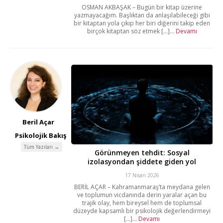
OSMAN AKBAŞAK – Bugün bir kitap üzerine
yazmayacağım. Başlıktan da anlaşılabileceği gibi
bir kitaptan yola çıkıp her biri diğerini takip eden
birçok kitaptan söz etmek [...]...
Devamı
Beril Açar
Psikolojik Bakış
Tüm Yazıları →
Görünmeyen tehdit: Sosyal
izolasyondan şiddete giden yol
17 Nisan 2026
BERİL AÇAR – Kahramanmaraş’ta meydana gelen
ve toplumun vicdanında derin yaralar açan bu
trajik olay, hem bireysel hem de toplumsal
düzeyde kapsamlı bir psikolojik değerlendirmeyi
[...]...
Devamı