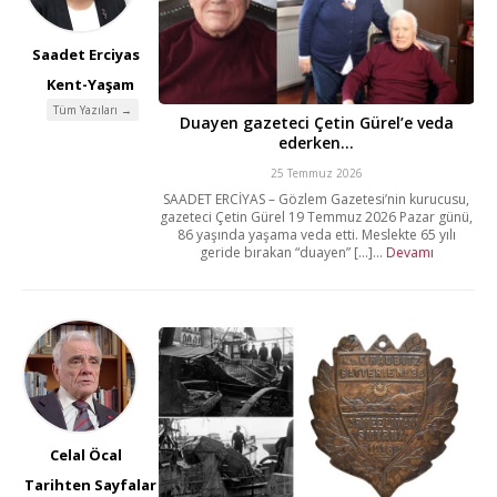
Saadet Erciyas
Kent-Yaşam
Tüm Yazıları →
Duayen gazeteci Çetin Gürel’e veda
ederken…
25 Temmuz 2026
SAADET ERCİYAS – Gözlem Gazetesi’nin kurucusu,
gazeteci Çetin Gürel 19 Temmuz 2026 Pazar günü,
86 yaşında yaşama veda etti. Meslekte 65 yılı
geride bırakan “duayen” [...]...
Devamı
Celal Öcal
Tarihten Sayfalar