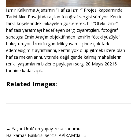
İzmir Kalkınma Ajansı’nın “Hafıza İzmir” Projesi kapsamında
Tarihi Akın Pasajı’nda açılan fotoğraf sergisi sürüyor. Kentin
farklı köşelerindeki hikayeleri göstererek, bir “Öteki İzmir”
hafızası yaratmayı hedefleyen sergi ziyaretçileri, fotoğraf
sanatçısı Emin Araç’ın objektifinden İzmir’in “öteki yüzüyle”
buluşturuyor. İzmir’in gündelik yaşamı içinde çok fark
edemediğimiz ayrıntılarını, kentin yok olup gitmek üzere olan
hafıza mekanlarını, vitrinde değil geride kalmış mahallelerin
renkli yaşamlarını bizlerle paylaşan sergi 20 Mayıs 20216
tarihine kadar açık.
Related Images:
← Yaşar Ürük’ten yapay zeka sunumu
Halikarnas Balıkçısı Sergisi APİKAM’da →