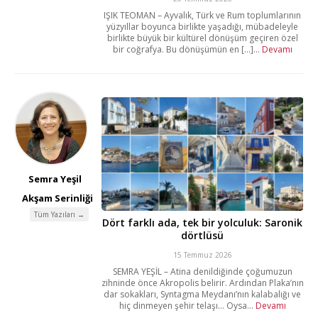
IŞIK TEOMAN – Ayvalık, Türk ve Rum toplumlarının
yüzyıllar boyunca birlikte yaşadığı, mübadeleyle
birlikte büyük bir kültürel dönüşüm geçiren özel
bir coğrafya. Bu dönüşümün en [...]...
Devamı
Semra Yeşil
Akşam Serinliği
Tüm Yazıları →
Dört farklı ada, tek bir yolculuk: Saronik
dörtlüsü
15 Temmuz 2026
SEMRA YEŞİL – Atina denildiğinde çoğumuzun
zihninde önce Akropolis belirir. Ardından Plaka’nın
dar sokakları, Syntagma Meydanı’nın kalabalığı ve
hiç dinmeyen şehir telaşı… Oysa...
Devamı