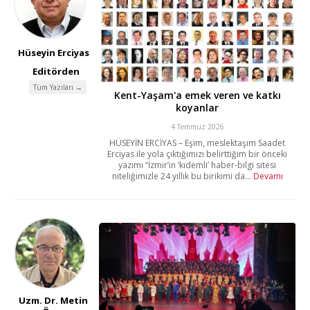
Hüseyin Erciyas
Editörden
Tüm Yazıları →
Kent-Yaşam'a emek veren ve katkı
koyanlar
4 Temmuz 2026
HÜSEYİN ERCİYAS – Eşim, meslektaşım Saadet
Erciyas ile yola çıktığımızı belirttiğim bir önceki
yazımı “İzmir’in ‘kıdemli’ haber-bilgi sitesi
niteliğimizle 24 yıllık bu birikimi da...
Devamı
Uzm. Dr. Metin