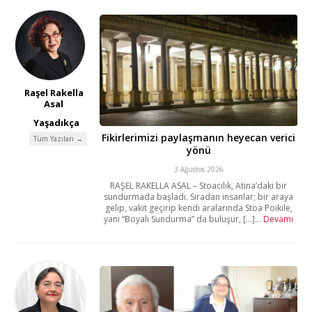
Raşel Rakella
Asal
Yaşadıkça
Fikirlerimizi paylaşmanın heyecan verici
Tüm Yazıları →
yönü
3 Ağustos 2026
RAŞEL RAKELLA ASAL – Stoacılık, Atina’daki bir
sundurmada başladı. Sıradan insanlar; bir araya
gelip, vakit geçirip kendi aralarında Stoa Poikile,
yani “Boyalı Sundurma” da buluşur, [...]...
Devamı