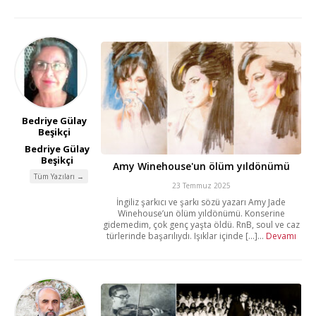
Bedriye Gülay
Beşikçi
Bedriye Gülay
Beşikçi
Amy Winehouse'un ölüm yıldönümü
Tüm Yazıları →
23 Temmuz 2025
İngiliz şarkıcı ve şarkı sözü yazarı Amy Jade
Winehouse’un ölüm yıldönümü. Konserine
gidemedim, çok genç yaşta öldü. RnB, soul ve caz
türlerinde başarılıydı. Işıklar içinde [...]...
Devamı