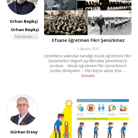
Orhan Beşikçi
Orhan Beşikçi
Tüm Yazıları →
Efsane öğretmen Fikri Şenürkmez
1 Ağustos 2025
İzmirlilerin yakından tanıdığı müzik öğretmeni Fikri
Şenürkmez’i değerli eşi Merzuka Şenürkmez’e
sordum. – Müzik öğretmeni Fikri Şenürkmez’i
sizden dinleyelim. – Fikri Bey’in ailesi, Emir ...
Devamı
Gürkan Ersoy