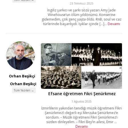
23 Temmuz 2025
İngiliz şarkıcı ve şarkı sözü yazarı Amy Jade
Winehouse’un ölüm yıldönümü. Konserine
gidemedim, çok genç yaşta öldü. RnB, soul ve caz
türlerinde başarılıydı. Işıklar içinde [...]...
Devamı
Orhan Beşikçi
Orhan Beşikçi
Tüm Yazıları →
Efsane öğretmen Fikri Şenürkmez
1 Ağustos 2025
İzmirlilerin yakından tanıdığı müzik öğretmeni Fikri
Şenürkmez’i değerli eşi Merzuka Şenürkmez’e
sordum. – Müzik öğretmeni Fikri Şenürkmez’i
sizden dinleyelim. – Fikri Bey’in ailesi, Emir ...
Devamı