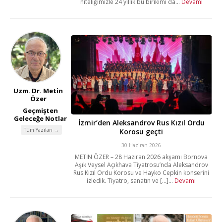
niteliğimizle 24 yıllık bu birikimi da...
Devamı
Uzm. Dr. Metin
Özer
Geçmişten
Geleceğe Notlar
İzmir’den Aleksandrov Rus Kızıl Ordu
Tüm Yazıları →
Korosu geçti
30 Haziran 2026
METİN ÖZER – 28 Haziran 2026 akşamı Bornova
Aşık Veysel Açıkhava Tiyatrosu’nda Aleksandrov
Rus Kızıl Ordu Korosu ve Hayko Cepkin konserini
izledik. Tiyatro, sanatın ve [...]...
Devamı