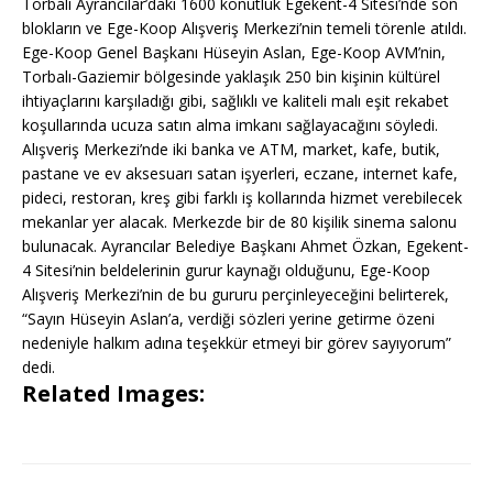
Torbalı Ayrancılar’daki 1600 konutluk Egekent-4 Sitesi’nde son
blokların ve Ege-Koop Alışveriş Merkezi’nin temeli törenle atıldı.
Ege-Koop Genel Başkanı Hüseyin Aslan, Ege-Koop AVM’nin,
Torbalı-Gaziemir bölgesinde yaklaşık 250 bin kişinin kültürel
ihtiyaçlarını karşıladığı gibi, sağlıklı ve kaliteli malı eşit rekabet
koşullarında ucuza satın alma imkanı sağlayacağını söyledi.
Alışveriş Merkezi’nde iki banka ve ATM, market, kafe, butik,
pastane ve ev aksesuarı satan işyerleri, eczane, internet kafe,
pideci, restoran, kreş gibi farklı iş kollarında hizmet verebilecek
mekanlar yer alacak. Merkezde bir de 80 kişilik sinema salonu
bulunacak. Ayrancılar Belediye Başkanı Ahmet Özkan, Egekent-
4 Sitesi’nin beldelerinin gurur kaynağı olduğunu, Ege-Koop
Alışveriş Merkezi’nin de bu gururu perçinleyeceğini belirterek,
“Sayın Hüseyin Aslan’a, verdiği sözleri yerine getirme özeni
nedeniyle halkım adına teşekkür etmeyi bir görev sayıyorum”
dedi.
Related Images: