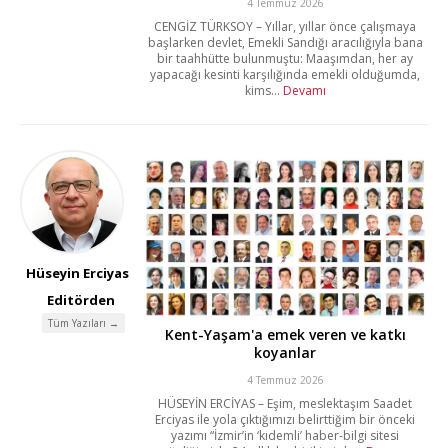
4 Temmuz 2026
CENGİZ TÜRKSOY – Yıllar, yıllar önce çalışmaya
başlarken devlet, Emekli Sandığı aracılığıyla bana
bir taahhütte bulunmuştu: Maaşımdan, her ay
yapacağı kesinti karşılığında emekli olduğumda,
kims...
Devamı
Hüseyin Erciyas
Editörden
Tüm Yazıları →
Kent-Yaşam'a emek veren ve katkı
koyanlar
4 Temmuz 2026
HÜSEYİN ERCİYAS – Eşim, meslektaşım Saadet
Erciyas ile yola çıktığımızı belirttiğim bir önceki
yazımı “İzmir’in ‘kıdemli’ haber-bilgi sitesi