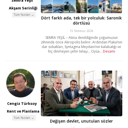
Semra Yeşil
Akşam Serinliği
Tüm Yazıları →
Dört farklı ada, tek bir yolculuk: Saronik
dörtlüsü
15 Temmuz 2026
SEMRA YEŞİL – Atina denildiğinde çoğumuzun
zihninde önce Akropolis belirir. Ardından Plaka’nın
dar sokakları, Syntagma Meydanı’nın kalabalığı ve
hiç dinmeyen şehir telaşı… Oysa...
Devamı
Cengiz Türksoy
Kent ve Planlama
Tüm Yazıları →
Değişen devlet, unutulan sözler