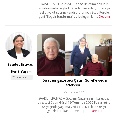
RAŞEL RAKELLA ASAL – Stoacılık, Atina’daki bir
sundurmada başladı. Sıradan insanlar; bir araya
gelip, vakit geçirip kendi aralarında Stoa Poikile,
yani “Boyalı Sundurma” da buluşur, [...]...
Devamı
Saadet Erciyas
Kent-Yaşam
Tüm Yazıları →
Duayen gazeteci Çetin Gürel’e veda
ederken…
25 Temmuz 2026
SAADET ERCİYAS – Gözlem Gazetesi’nin kurucusu,
gazeteci Çetin Gürel 19 Temmuz 2026 Pazar günü,
86 yaşında yaşama veda etti. Meslekte 65 yılı
geride bırakan “duayen” [...]...
Devamı