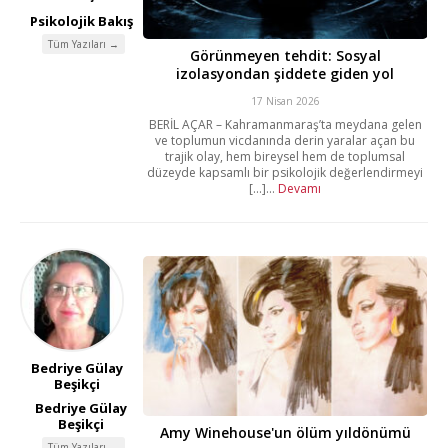
Psikolojik Bakış
Tüm Yazıları →
Görünmeyen tehdit: Sosyal
izolasyondan şiddete giden yol
17 Nisan 2026
BERİL AÇAR – Kahramanmaraş’ta meydana gelen
ve toplumun vicdanında derin yaralar açan bu
trajik olay, hem bireysel hem de toplumsal
düzeyde kapsamlı bir psikolojik değerlendirmeyi
[...]...
Devamı
Bedriye Gülay
Beşikçi
Bedriye Gülay
Beşikçi
Amy Winehouse'un ölüm yıldönümü
Tüm Yazıları →