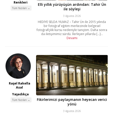
Renkleri
Elli yıllık yürüyüşün ardından: Tahir Ün
Tüm Yazıları →
ile söyleşi
3 Ağustos 2026
HEDİYE SELDA YILMAZ – Tahir Ün ile 2015 yılında
bir fotoğraf eğitim merkezinde belgesel
fotoğrafçılık kursu nedeniyle tanıştım. Daha sonra
da iletişimimiz sürdü. İlerleyen yıllarda [...]...
Devamı
Raşel Rakella
Asal
Yaşadıkça
Fikirlerimizi paylaşmanın heyecan verici
Tüm Yazıları →
yönü
3 Ağustos 2026