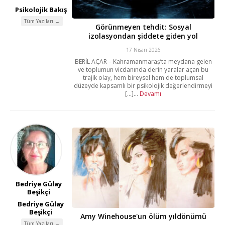
Psikolojik Bakış
Tüm Yazıları →
Görünmeyen tehdit: Sosyal
izolasyondan şiddete giden yol
17 Nisan 2026
BERİL AÇAR – Kahramanmaraş’ta meydana gelen
ve toplumun vicdanında derin yaralar açan bu
trajik olay, hem bireysel hem de toplumsal
düzeyde kapsamlı bir psikolojik değerlendirmeyi
[...]...
Devamı
Bedriye Gülay
Beşikçi
Bedriye Gülay
Beşikçi
Amy Winehouse'un ölüm yıldönümü
Tüm Yazıları →