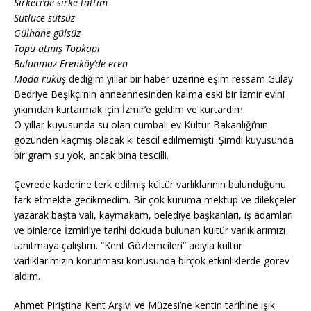
Sirkeci’de sirke tattım
Sütlüce sütsüz
Gülhane gülsüz
Topu atmış Topkapı
Bulunmaz Erenköy’de eren
Moda rüküş
dediğim yıllar bir haber üzerine eşim ressam Gülay
Bedriye Beşikçi’nin anneannesinden kalma eski bir İzmir evini
yıkımdan kurtarmak için İzmir’e geldim ve kurtardım.
O yıllar kuyusunda su olan cumbalı ev Kültür Bakanlığı’nın
gözünden kaçmış olacak ki tescil edilmemişti. Şimdi kuyusunda
bir gram su yok, ancak bina tescilli.
Çevrede kaderine terk edilmiş kültür varlıklarının bulunduğunu
fark etmekte gecikmedim. Bir çok kuruma mektup ve dilekçeler
yazarak başta vali, kaymakam, belediye başkanları, iş adamları
ve binlerce İzmirliye tarihi dokuda bulunan kültür varlıklarımızı
tanıtmaya çalıştım. “Kent Gözlemcileri” adıyla kültür
varlıklarımızın korunması konusunda birçok etkinliklerde görev
aldım.
Ahmet Piriştina Kent Arşivi ve Müzesi’ne kentin tarihine ışık