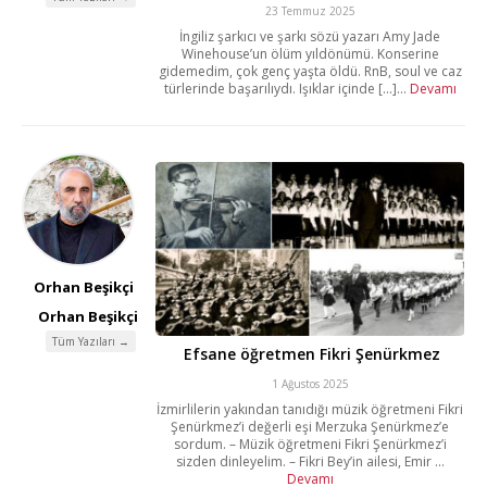
23 Temmuz 2025
İngiliz şarkıcı ve şarkı sözü yazarı Amy Jade
Winehouse’un ölüm yıldönümü. Konserine
gidemedim, çok genç yaşta öldü. RnB, soul ve caz
türlerinde başarılıydı. Işıklar içinde [...]...
Devamı
Orhan Beşikçi
Orhan Beşikçi
Tüm Yazıları →
Efsane öğretmen Fikri Şenürkmez
1 Ağustos 2025
İzmirlilerin yakından tanıdığı müzik öğretmeni Fikri
Şenürkmez’i değerli eşi Merzuka Şenürkmez’e
sordum. – Müzik öğretmeni Fikri Şenürkmez’i
sizden dinleyelim. – Fikri Bey’in ailesi, Emir ...
Devamı