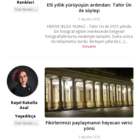
Renkleri
Elli yıllık yürüyüşün ardından: Tahir Ün
Tüm Yazıları →
ile söyleşi
3 Ağustos 2026
HEDİYE SELDA YILMAZ – Tahir Ün ile 2015 yılında
bir fotoğraf eğitim merkezinde belgesel
fotoğrafçılık kursu nedeniyle tanıştım. Daha sonra
da iletişimimiz sürdü. İlerleyen yıllarda [...]...
Devamı
Raşel Rakella
Asal
Yaşadıkça
Fikirlerimizi paylaşmanın heyecan verici
Tüm Yazıları →
yönü
3 Ağustos 2026