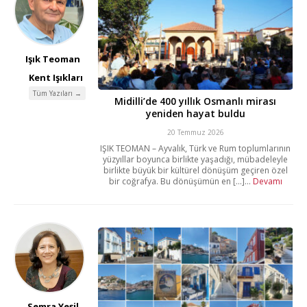
Işık Teoman
Kent Işıkları
Tüm Yazıları →
Midilli’de 400 yıllık Osmanlı mirası
yeniden hayat buldu
20 Temmuz 2026
IŞIK TEOMAN – Ayvalık, Türk ve Rum toplumlarının
yüzyıllar boyunca birlikte yaşadığı, mübadeleyle
birlikte büyük bir kültürel dönüşüm geçiren özel
bir coğrafya. Bu dönüşümün en [...]...
Devamı
Semra Yeşil