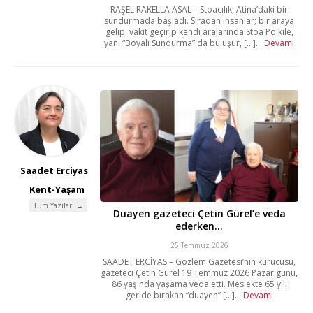
RAŞEL RAKELLA ASAL – Stoacılık, Atina’daki bir
sundurmada başladı. Sıradan insanlar; bir araya
gelip, vakit geçirip kendi aralarında Stoa Poikile,
yani “Boyalı Sundurma” da buluşur, [...]...
Devamı
Saadet Erciyas
Kent-Yaşam
Tüm Yazıları →
Duayen gazeteci Çetin Gürel’e veda
ederken…
25 Temmuz 2026
SAADET ERCİYAS – Gözlem Gazetesi’nin kurucusu,
gazeteci Çetin Gürel 19 Temmuz 2026 Pazar günü,
86 yaşında yaşama veda etti. Meslekte 65 yılı
geride bırakan “duayen” [...]...
Devamı