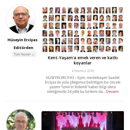
Hüseyin Erciyas
Editörden
Tüm Yazıları →
Kent-Yaşam'a emek veren ve katkı
koyanlar
4 Temmuz 2026
HÜSEYİN ERCİYAS – Eşim, meslektaşım Saadet
Erciyas ile yola çıktığımızı belirttiğim bir önceki
yazımı “İzmir’in ‘kıdemli’ haber-bilgi sitesi
niteliğimizle 24 yıllık bu birikimi da...
Devamı