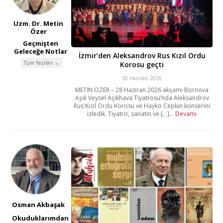
Uzm. Dr. Metin
Özer
Geçmişten
Geleceğe Notlar
İzmir’den Aleksandrov Rus Kızıl Ordu
Tüm Yazıları →
Korosu geçti
30 Haziran 2026
METİN ÖZER – 28 Haziran 2026 akşamı Bornova
Aşık Veysel Açıkhava Tiyatrosu’nda Aleksandrov
Rus Kızıl Ordu Korosu ve Hayko Cepkin konserini
izledik. Tiyatro, sanatın ve [...]...
Devamı
Osman Akbaşak
Okuduklarımdan