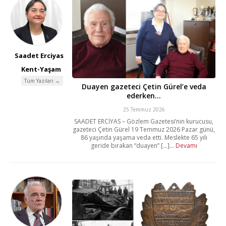
Saadet Erciyas
Kent-Yaşam
Tüm Yazıları →
Duayen gazeteci Çetin Gürel’e veda
ederken…
25 Temmuz 2026
SAADET ERCİYAS – Gözlem Gazetesi’nin kurucusu,
gazeteci Çetin Gürel 19 Temmuz 2026 Pazar günü,
86 yaşında yaşama veda etti. Meslekte 65 yılı
geride bırakan “duayen” [...]...
Devamı