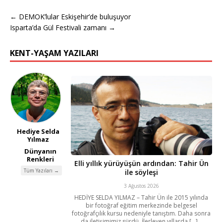
← DEMOK’lular Eskişehir’de buluşuyor
Isparta’da Gül Festivali zamanı →
KENT-YAŞAM YAZILARI
Hediye Selda
Yılmaz
Dünyanın
Renkleri
Elli yıllık yürüyüşün ardından: Tahir Ün
Tüm Yazıları →
ile söyleşi
3 Ağustos 2026
HEDİYE SELDA YILMAZ – Tahir Ün ile 2015 yılında
bir fotoğraf eğitim merkezinde belgesel
fotoğrafçılık kursu nedeniyle tanıştım. Daha sonra
da iletişimimiz sürdü. İlerleyen yıllarda [...]...