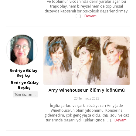
ve toplumun vicdanında derin yaralar açan bu
trajik olay, hem bireysel hem de toplumsal
düzeyde kapsamlı bir psikolojik değerlendirmeyi
[...]...
Devamı
Bedriye Gülay
Beşikçi
Bedriye Gülay
Beşikçi
Amy Winehouse'un ölüm yıldönümü
Tüm Yazıları →
23 Temmuz 2025
İngiliz şarkıcı ve şarkı sözü yazarı Amy Jade
Winehouse’un ölüm yıldönümü. Konserine
gidemedim, çok genç yaşta öldü. RnB, soul ve caz
türlerinde başarılıydı. Işıklar içinde [...]...
Devamı