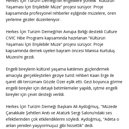
Herkes İçin Turizm Derneği’nin engellilere yönelik “Kültürün
Yaşaması İçin Erişilebilir Müze” projesi sürüyor. Proje
kapsamında profesyonel rehberler eşliğinde müzelere, ören
yerlerine geziler düzenleniyor.
Herkes İçin Turizm Derneği’nin Avrupa Birliği destekli Culture
CIVIC Hibe Programı kapsamında hazırlanan “Kültürün
Yaşaması İçin Erişilebilir Müze” projesi sürüyor. Proje
kapsamında dernek üyeleri bayram öncesi Manisa Kurtuluş
Müzesi’ni gezdi.
Engelli bireylerin kültürel yaşama katılımını güçlendirmek
amacıyla gerçekleştirilen geziye turist rehberi Kaan Erge ile
işaret dili tercümanı Gözde Özer eşlik etti. Gezi boyunca görme
engelli bireyler için detaylı betimlemeler yapıldı, işitme engelli
bireyler için çeviri desteği verildi.
Herkes İçin Turizm Derneği Başkanı Ali Aydoğmuş, “Müzede
Çanakkale Şehitleri Anıtı ve Atatürk Sergi Salonu’ndaki ses
efektlerinden çok etkilendiklerini söyledi. Aydoğmuş, “Adeta o
anları yeniden yaşıyormuşuz gibi hissettik” dedi.