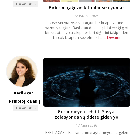
Tüm Yazıları →
Birbirini çağıran kitaplar ve oyunlar
22 Haziran 2026
OSMAN AKBAŞAK – Bugün bir kitap üzerine
yazmayacağım. Başlıktan da anlaşılabileceği gibi
bir kitaptan yola çıkıp her biri diğerini takip eden
birçok kitaptan söz etmek [...]...
Devamı
Beril Açar
Psikolojik Bakış
Tüm Yazıları →
Görünmeyen tehdit: Sosyal
izolasyondan şiddete giden yol
17 Nisan 2026
BERİL AÇAR – Kahramanmaraş’ta meydana gelen