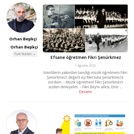
Orhan Beşikçi
Orhan Beşikçi
Tüm Yazıları →
Efsane öğretmen Fikri Şenürkmez
1 Ağustos 2025
İzmirlilerin yakından tanıdığı müzik öğretmeni Fikri
Şenürkmez’i değerli eşi Merzuka Şenürkmez’e
sordum. – Müzik öğretmeni Fikri Şenürkmez’i
sizden dinleyelim. – Fikri Bey’in ailesi, Emir ...
Devamı