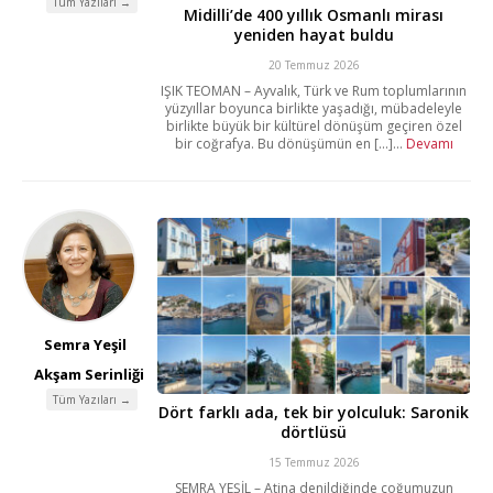
Tüm Yazıları →
Midilli’de 400 yıllık Osmanlı mirası
yeniden hayat buldu
20 Temmuz 2026
IŞIK TEOMAN – Ayvalık, Türk ve Rum toplumlarının
yüzyıllar boyunca birlikte yaşadığı, mübadeleyle
birlikte büyük bir kültürel dönüşüm geçiren özel
bir coğrafya. Bu dönüşümün en [...]...
Devamı
Semra Yeşil
Akşam Serinliği
Tüm Yazıları →
Dört farklı ada, tek bir yolculuk: Saronik
dörtlüsü
15 Temmuz 2026
SEMRA YEŞİL – Atina denildiğinde çoğumuzun