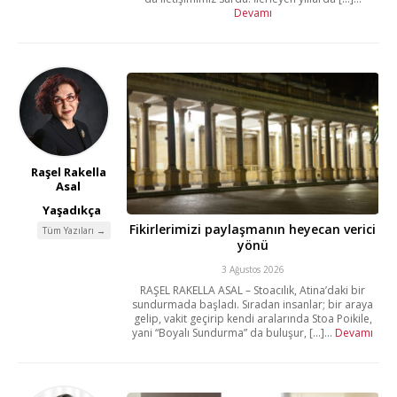
Devamı
Raşel Rakella
Asal
Yaşadıkça
Fikirlerimizi paylaşmanın heyecan verici
Tüm Yazıları →
yönü
3 Ağustos 2026
RAŞEL RAKELLA ASAL – Stoacılık, Atina’daki bir
sundurmada başladı. Sıradan insanlar; bir araya
gelip, vakit geçirip kendi aralarında Stoa Poikile,
yani “Boyalı Sundurma” da buluşur, [...]...
Devamı