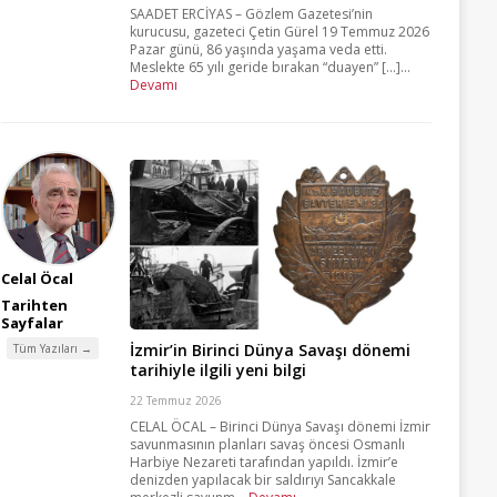
SAADET ERCİYAS – Gözlem Gazetesi’nin
kurucusu, gazeteci Çetin Gürel 19 Temmuz 2026
Pazar günü, 86 yaşında yaşama veda etti.
Meslekte 65 yılı geride bırakan “duayen” [...]...
Devamı
Celal Öcal
Tarihten
Sayfalar
İzmir’in Birinci Dünya Savaşı dönemi
Tüm Yazıları →
tarihiyle ilgili yeni bilgi
22 Temmuz 2026
CELAL ÖCAL – Birinci Dünya Savaşı dönemi İzmir
savunmasının planları savaş öncesi Osmanlı
Harbiye Nezareti tarafından yapıldı. İzmir’e
denizden yapılacak bir saldırıyı Sancakkale