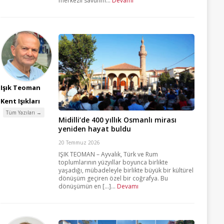
merkezli savunm...
Devamı
Işık Teoman
Kent Işıkları
Tüm Yazıları →
Midilli’de 400 yıllık Osmanlı mirası
yeniden hayat buldu
20 Temmuz 2026
IŞIK TEOMAN – Ayvalık, Türk ve Rum
toplumlarının yüzyıllar boyunca birlikte
yaşadığı, mübadeleyle birlikte büyük bir kültürel
dönüşüm geçiren özel bir coğrafya. Bu
dönüşümün en [...]...
Devamı