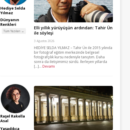
Hediye Selda
Yılmaz
Dünyanın
Renkleri
Elli yıllık yürüyüşün ardından: Tahir Ün
Tüm Yazıları →
ile söyleşi
3 Ağustos 2026
HEDİYE SELDA YILMAZ – Tahir Ün ile 2015 yılında
bir fotoğraf eğitim merkezinde belgesel
fotoğrafçılık kursu nedeniyle tanıştım. Daha
sonra da iletişimimiz sürdü. İlerleyen yıllarda
[...]...
Devamı
Raşel Rakella
Asal
Yaşadıkça