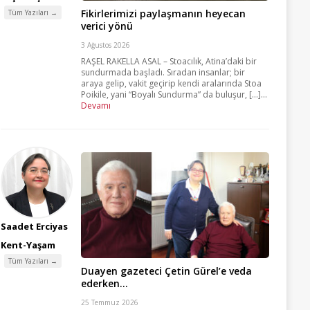
Fikirlerimizi paylaşmanın heyecan
Tüm Yazıları →
verici yönü
3 Ağustos 2026
RAŞEL RAKELLA ASAL – Stoacılık, Atina’daki bir
sundurmada başladı. Sıradan insanlar; bir
araya gelip, vakit geçirip kendi aralarında Stoa
Poikile, yani “Boyalı Sundurma” da buluşur, [...]...
Devamı
Saadet Erciyas
Kent-Yaşam
Tüm Yazıları →
Duayen gazeteci Çetin Gürel’e veda
ederken…
25 Temmuz 2026