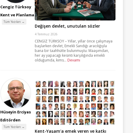
Cengiz Türksoy
Kent ve Planlama
Tüm Yazıları →
Değişen devlet, unutulan sözler
4 Temmuz 2026
CENGİZ TÜRKSOY – Yıllar, yıllar önce çalışmaya
başlarken devlet, Emekli Sandığı aracılığıyla
bana bir taahhütte bulunmuştu: Maaşımdan,
her ay yapacağı kesinti karşılığında emekli
olduğumda, kims...
Devamı
Hüseyin Erciyas
Editörden
Tüm Yazıları →
Kent-Yaşam'a emek veren ve katkı