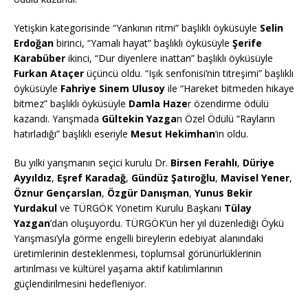
Yetişkin kategorisinde “Yankının ritmi” başlıklı öyküsüyle
Selin
Erdoğan
birinci, “Yamalı hayat” başlıklı öyküsüyle
Şerife
Karabüber
ikinci, “Dur diyenlere inattan” başlıklı öyküsüyle
Furkan Ataçer
üçüncü oldu. “Işık senfonisi’nin titreşimi” başlıklı
öyküsüyle
Fahriye Sinem Ulusoy
ile “Hareket bitmeden hikaye
bitmez” başlıklı öyküsüyle
Damla Haze
r özendirme ödülü
kazandı. Yarışmada
Gültekin Yazga
n Özel Ödülü “Rayların
hatırladığı” başlıklı eseriyle
Mesut Hekimhan
‘ın oldu.
Bu yılki yarışmanın seçici kurulu Dr.
Birsen Ferahlı
,
Düriye
Ayyıldız
,
Eşref Karadağ
,
Gündüz Şatıroğlu
,
Mavisel Yener
,
Öznur Gençarslan
,
Özgür Danışman
,
Yunus Bekir
Yurdakul
ve TÜRGÖK Yönetim Kurulu Başkanı
Tülay
Yazgan
’dan oluşuyordu. TÜRGÖK’ün her yıl düzenlediği Öykü
Yarışması’yla görme engelli bireylerin edebiyat alanındaki
üretimlerinin desteklenmesi, toplumsal görünürlüklerinin
artırılması ve kültürel yaşama aktif katılımlarının
güçlendirilmesini hedefleniyor.