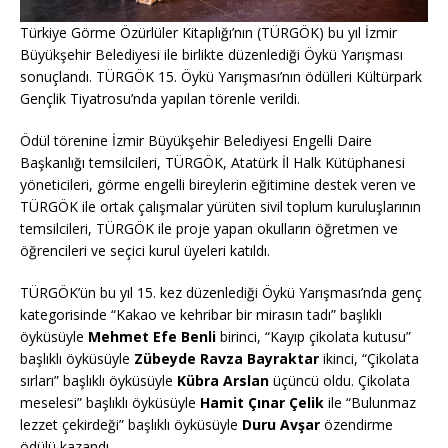
Türkiye Görme Özürlüler Kitaplığı’nın (TÜRGÖK) bu yıl İzmir
Büyükşehir Belediyesi ile birlikte düzenlediği Öykü Yarışması
sonuçlandı. TÜRGÖK 15. Öykü Yarışması’nın ödülleri Kültürpark
Gençlik Tiyatrosu’nda yapılan törenle verildi.
Ödül törenine İzmir Büyükşehir Belediyesi Engelli Daire
Başkanlığı temsilcileri, TÜRGÖK, Atatürk İl Halk Kütüphanesi
yöneticileri, görme engelli bireylerin eğitimine destek veren ve
TÜRGÖK ile ortak çalışmalar yürüten sivil toplum kuruluşlarının
temsilcileri, TÜRGÖK ile proje yapan okulların öğretmen ve
öğrencileri ve seçici kurul üyeleri katıldı.
TÜRGÖK’ün bu yıl 15. kez düzenlediği Öykü Yarışması’nda genç
kategorisinde “Kakao ve kehribar bir mirasın tadı” başlıklı
öyküsüyle
Mehmet Efe Benli
birinci, “Kayıp çikolata kutusu”
başlıklı öyküsüyle
Zübeyde Ravza Bayraktar
ikinci, “Çikolata
sırları” başlıklı öyküsüyle
Kübra Arslan
üçüncü oldu. Çikolata
meselesi” başlıklı öyküsüyle
Hamit Çınar Çelik
ile “Bulunmaz
lezzet çekirdeği” başlıklı öyküsüyle
Duru Avşar
özendirme
ödülü kazandı.