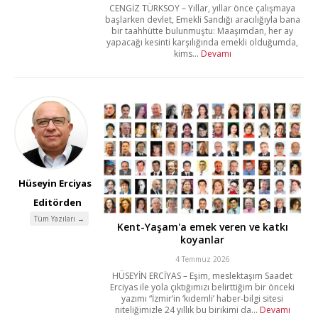
CENGİZ TÜRKSOY – Yıllar, yıllar önce çalışmaya
başlarken devlet, Emekli Sandığı aracılığıyla bana
bir taahhütte bulunmuştu: Maaşımdan, her ay
yapacağı kesinti karşılığında emekli olduğumda,
kims...
Devamı
Hüseyin Erciyas
Editörden
Tüm Yazıları →
Kent-Yaşam'a emek veren ve katkı
koyanlar
4 Temmuz 2026
HÜSEYİN ERCİYAS – Eşim, meslektaşım Saadet
Erciyas ile yola çıktığımızı belirttiğim bir önceki
yazımı “İzmir’in ‘kıdemli’ haber-bilgi sitesi
niteliğimizle 24 yıllık bu birikimi da...
Devamı