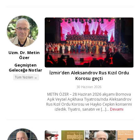
Uzm. Dr. Metin
Özer
Geçmişten
Geleceğe Notlar
İzmir’den Aleksandrov Rus Kızıl Ordu
Tüm Yazıları →
Korosu geçti
30 Haziran 2026
METİN ÖZER – 28 Haziran 2026 akşamı Bornova
Aşık Veysel Açıkhava Tiyatrosu’nda Aleksandrov
Rus Kızıl Ordu Korosu ve Hayko Cepkin konserini
izledik. Tiyatro, sanatın ve [...]...
Devamı