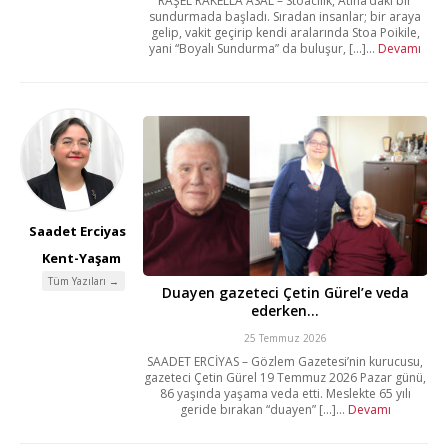
RAŞEL RAKELLA ASAL – Stoacılık, Atina’daki bir
sundurmada başladı. Sıradan insanlar; bir araya
gelip, vakit geçirip kendi aralarında Stoa Poikile,
yani “Boyalı Sundurma” da buluşur, [...]...
Devamı
Saadet Erciyas
Kent-Yaşam
Tüm Yazıları →
Duayen gazeteci Çetin Gürel’e veda
ederken…
25 Temmuz 2026
SAADET ERCİYAS – Gözlem Gazetesi’nin kurucusu,
gazeteci Çetin Gürel 19 Temmuz 2026 Pazar günü,
86 yaşında yaşama veda etti. Meslekte 65 yılı
geride bırakan “duayen” [...]...
Devamı