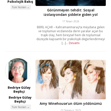
Psikolojik Bakış
Tüm Yazıları →
Görünmeyen tehdit: Sosyal
izolasyondan şiddete giden yol
17 Nisan 2026
BERİL AÇAR – Kahramanmaraş’ta meydana gelen
ve toplumun vicdanında derin yaralar açan bu
trajik olay, hem bireysel hem de toplumsal
düzeyde kapsamlı bir psikolojik değerlendirmeyi
[...]...
Devamı
Bedriye Gülay
Beşikçi
Bedriye Gülay
Beşikçi
Amy Winehouse'un ölüm yıldönümü
Tüm Yazıları →
23 Temmuz 2025