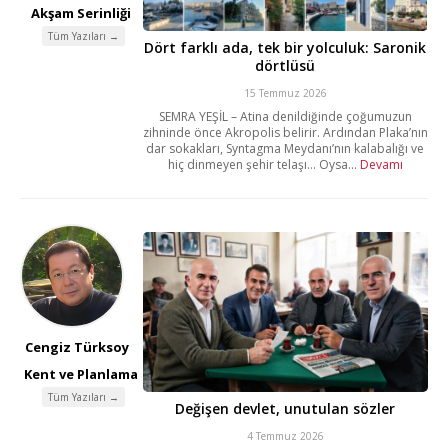
Akşam Serinliği
Tüm Yazıları →
Dört farklı ada, tek bir yolculuk: Saronik
dörtlüsü
15 Temmuz 2026
SEMRA YEŞİL – Atina denildiğinde çoğumuzun
zihninde önce Akropolis belirir. Ardından Plaka’nın
dar sokakları, Syntagma Meydanı’nın kalabalığı ve
hiç dinmeyen şehir telaşı… Oysa...
Devamı
Cengiz Türksoy
Kent ve Planlama
Tüm Yazıları →
Değişen devlet, unutulan sözler
4 Temmuz 2026