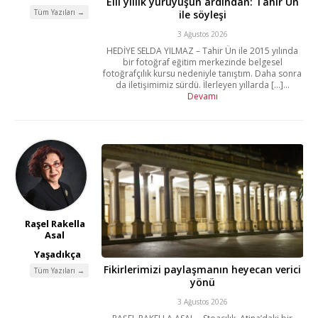
Elli yıllık yürüyüşün ardından: Tahir Ün
Tüm Yazıları →
ile söyleşi
3 Ağustos 2026
HEDİYE SELDA YILMAZ – Tahir Ün ile 2015 yılında
bir fotoğraf eğitim merkezinde belgesel
fotoğrafçılık kursu nedeniyle tanıştım. Daha sonra
da iletişimimiz sürdü. İlerleyen yıllarda [...]...
Devamı
Raşel Rakella
Asal
Yaşadıkça
Fikirlerimizi paylaşmanın heyecan verici
Tüm Yazıları →
yönü
3 Ağustos 2026