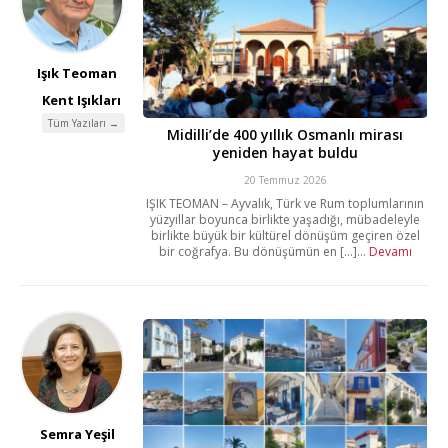
Işık Teoman
Kent Işıkları
Tüm Yazıları →
Midilli’de 400 yıllık Osmanlı mirası
yeniden hayat buldu
20 Temmuz 2026
IŞIK TEOMAN – Ayvalık, Türk ve Rum toplumlarının
yüzyıllar boyunca birlikte yaşadığı, mübadeleyle
birlikte büyük bir kültürel dönüşüm geçiren özel
bir coğrafya. Bu dönüşümün en [...]...
Devamı
Semra Yeşil