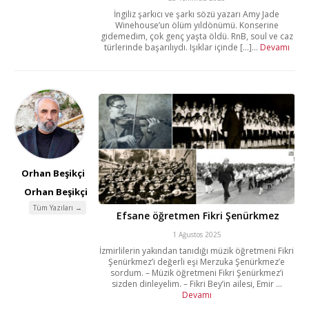
İngiliz şarkıcı ve şarkı sözü yazarı Amy Jade
Winehouse’un ölüm yıldönümü. Konserine
gidemedim, çok genç yaşta öldü. RnB, soul ve caz
türlerinde başarılıydı. Işıklar içinde [...]...
Devamı
Orhan Beşikçi
Orhan Beşikçi
Tüm Yazıları →
Efsane öğretmen Fikri Şenürkmez
1 Ağustos 2025
İzmirlilerin yakından tanıdığı müzik öğretmeni Fikri
Şenürkmez’i değerli eşi Merzuka Şenürkmez’e
sordum. – Müzik öğretmeni Fikri Şenürkmez’i
sizden dinleyelim. – Fikri Bey’in ailesi, Emir ...
Devamı