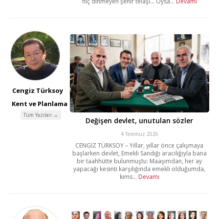
hiç dinmeyen şehir telaşı… Oysa...
Devamı
Cengiz Türksoy
Kent ve Planlama
Tüm Yazıları →
Değişen devlet, unutulan sözler
4 Temmuz 2026
CENGİZ TÜRKSOY – Yıllar, yıllar önce çalışmaya
başlarken devlet, Emekli Sandığı aracılığıyla bana
bir taahhütte bulunmuştu: Maaşımdan, her ay
yapacağı kesinti karşılığında emekli olduğumda,
kims...
Devamı