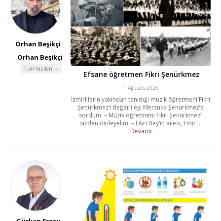
Orhan Beşikçi
Orhan Beşikçi
Tüm Yazıları →
Efsane öğretmen Fikri Şenürkmez
1 Ağustos 2025
İzmirlilerin yakından tanıdığı müzik öğretmeni Fikri
Şenürkmez’i değerli eşi Merzuka Şenürkmez’e
sordum. – Müzik öğretmeni Fikri Şenürkmez’i
sizden dinleyelim. – Fikri Bey’in ailesi, Emir ...
Devamı
Gürkan Ersoy