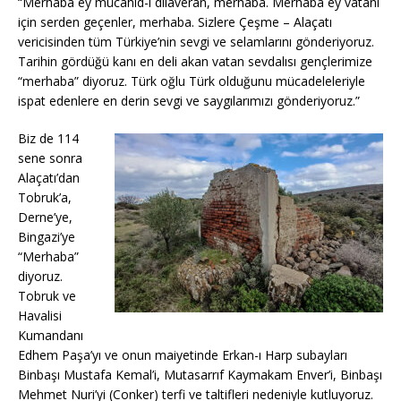
“Merhaba ey mücahid-i dilaveran, merhaba. Merhaba ey vatanı
için serden geçenler, merhaba. Sizlere Çeşme – Alaçatı
vericisinden tüm Türkiye’nin sevgi ve selamlarını gönderiyoruz.
Tarihin gördüğü kanı en deli akan vatan sevdalısı gençlerimize
“merhaba” diyoruz. Türk oğlu Türk olduğunu mücadeleleriyle
ispat edenlere en derin sevgi ve saygılarımızı gönderiyoruz.”
Biz de 114
sene sonra
Alaçatı’dan
Tobruk’a,
Derne’ye,
Bingazi’ye
“Merhaba”
diyoruz.
Tobruk ve
Havalisi
Kumandanı
Edhem Paşa’yı ve onun maiyetinde Erkan-ı Harp subayları
Binbaşı Mustafa Kemal’i, Mutasarrıf Kaymakam Enver’i, Binbaşı
Mehmet Nuri’yi (Conker) terfi ve taltifleri nedeniyle kutluyoruz.