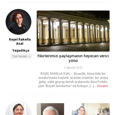
Raşel Rakella
Asal
Yaşadıkça
Fikirlerimizi paylaşmanın heyecan verici
Tüm Yazıları →
yönü
3 Ağustos 2026
RAŞEL RAKELLA ASAL – Stoacılık, Atina’daki bir
sundurmada başladı. Sıradan insanlar; bir araya
gelip, vakit geçirip kendi aralarında Stoa Poikile,
yani “Boyalı Sundurma” da buluşur, [...]...
Devamı