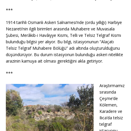
***
1914 tarihli Osmanlı Askeri Salnamesi’nde (ordu yıllığı) Harbiye
Nezareti’nin ilgili birimleri arasında Muhabere ve Muvasala
Şubesi, Merâkib-i Havâiyye Kısmı, Telli ve Telsiz Telgraf Kısmı
bulunduğu bilgisi yer alıyor. Bu bilgi, istasyonunun “Alaçatı
Telsiz Telgraf Muhabere Bölüğü” adı altında oluşturulduğunu
düşündürüyor. Bu durum istasyonun bulunduğu askeri nitelikte
arazinin kamuya ait olması gerektiğini akla getiriyor.
***
Araştırmamız
sırasında
Çeşme’de
Kölemen,
Karadere ve
Ilıca’da telsiz
telgraf
istasyonu