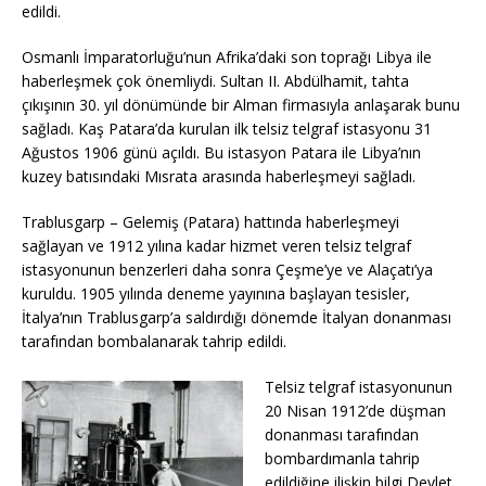
edildi.
Osmanlı İmparatorluğu’nun Afrika’daki son toprağı Libya ile
haberleşmek çok önemliydi. Sultan II. Abdülhamit, tahta
çıkışının 30. yıl dönümünde bir Alman firmasıyla anlaşarak bunu
sağladı. Kaş Patara’da kurulan ilk telsiz telgraf istasyonu 31
Ağustos 1906 günü açıldı. Bu istasyon Patara ile Libya’nın
kuzey batısındaki Mısrata arasında haberleşmeyi sağladı.
Trablusgarp – Gelemiş (Patara) hattında haberleşmeyi
sağlayan ve 1912 yılına kadar hizmet veren telsiz telgraf
istasyonunun benzerleri daha sonra Çeşme’ye ve Alaçatı’ya
kuruldu. 1905 yılında deneme yayınına başlayan tesisler,
İtalya’nın Trablusgarp’a saldırdığı dönemde İtalyan donanması
tarafından bombalanarak tahrip edildi.
Telsiz telgraf istasyonunun
20 Nisan 1912’de düşman
donanması tarafından
bombardımanla tahrip
edildiğine ilişkin bilgi Devlet