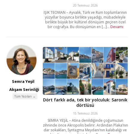
20 Temmuz 2026
IŞIK TEOMAN – Ayvalık, Türk ve Rum toplumlarının
yüzyıllar boyunca birlikte yaşadığı, mübadeleyle
birlikte büyük bir kültürel dönüşüm geçiren özel
bir coğrafya. Bu dönüşümün en [...]...
Devamı
Semra Yeşil
Akşam Serinliği
Tüm Yazıları →
Dört farklı ada, tek bir yolculuk: Saronik
dörtlüsü
15 Temmuz 2026
SEMRA YEŞİL – Atina denildiğinde çoğumuzun
zihninde önce Akropolis belirir. Ardından Plaka’nın
dar sokakları, Syntagma Meydanı’nın kalabalığı ve