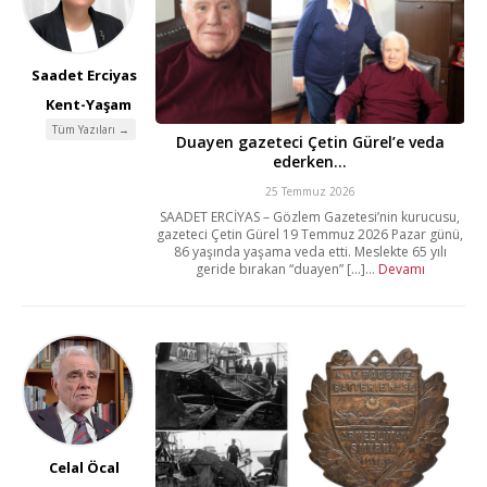
Saadet Erciyas
Kent-Yaşam
Tüm Yazıları →
Duayen gazeteci Çetin Gürel’e veda
ederken…
25 Temmuz 2026
SAADET ERCİYAS – Gözlem Gazetesi’nin kurucusu,
gazeteci Çetin Gürel 19 Temmuz 2026 Pazar günü,
86 yaşında yaşama veda etti. Meslekte 65 yılı
geride bırakan “duayen” [...]...
Devamı
Celal Öcal