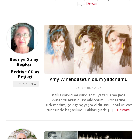
[...]...
Devamı
Bedriye Gülay
Beşikçi
Bedriye Gülay
Beşikçi
Amy Winehouse'un ölüm yıldönümü
Tüm Yazıları →
23 Temmuz 2025
İngiliz şarkıcı ve şarkı sözü yazarı Amy Jade
Winehouse’un ölüm yıldönümü. Konserine
gidemedim, çok genç yaşta öldü. RnB, soul ve caz
türlerinde başarılıydı. Işıklar içinde [...]...
Devamı