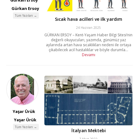
Gürkan Ersoy
Tüm Yazıları →
Sıcak hava acilleri ve ilk yardım
24 Haziran 2025
GÜRKAN ERSOY – Kent-Yaşam Haber Bilgi Sitesi’nin
değerli okuyucuları, yazımda, günümüz yaz
aylarında artan hava sıcaklıkları nedeni ile ortaya
çıkabilecek acil hastalıklar ve böyle durumla...
Devamı
Yaşar Ürük
Yaşar Ürük
Tüm Yazıları →
İtalyan Mektebi
7 Mart 2022