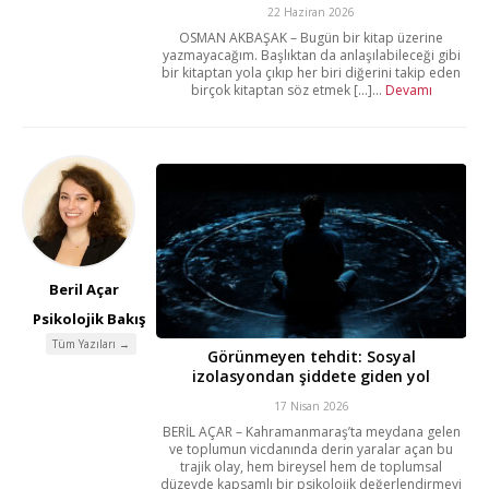
22 Haziran 2026
OSMAN AKBAŞAK – Bugün bir kitap üzerine
yazmayacağım. Başlıktan da anlaşılabileceği gibi
bir kitaptan yola çıkıp her biri diğerini takip eden
birçok kitaptan söz etmek [...]...
Devamı
Beril Açar
Psikolojik Bakış
Tüm Yazıları →
Görünmeyen tehdit: Sosyal
izolasyondan şiddete giden yol
17 Nisan 2026
BERİL AÇAR – Kahramanmaraş’ta meydana gelen
ve toplumun vicdanında derin yaralar açan bu
trajik olay, hem bireysel hem de toplumsal
düzeyde kapsamlı bir psikolojik değerlendirmeyi