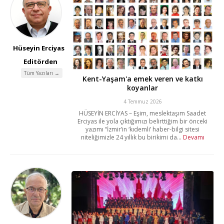
Hüseyin Erciyas
Editörden
Tüm Yazıları →
Kent-Yaşam'a emek veren ve katkı
koyanlar
4 Temmuz 2026
HÜSEYİN ERCİYAS – Eşim, meslektaşım Saadet
Erciyas ile yola çıktığımızı belirttiğim bir önceki
yazımı “İzmir’in ‘kıdemli’ haber-bilgi sitesi
niteliğimizle 24 yıllık bu birikimi da...
Devamı