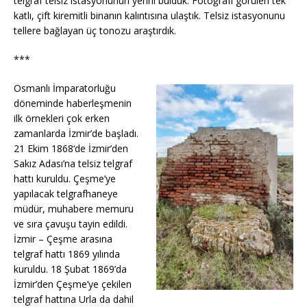
telgraf telsiz istasyonunun yerini bulduk. Fotoğrafı görülen tek
katlı, çift kiremitli binanın kalıntısına ulaştık. Telsiz istasyonunu
tellere bağlayan üç tonozu araştırdık.
***
Osmanlı İmparatorluğu
döneminde haberleşmenin
ilk örnekleri çok erken
zamanlarda İzmir’de başladı.
21 Ekim 1868‘de İzmir’den
Sakız Adası’na telsiz telgraf
hattı kuruldu. Çeşme’ye
yapılacak telgrafhaneye
müdür, muhabere memuru
ve sıra çavuşu tayin edildi.
İzmir – Çeşme arasına
telgraf hattı 1869 yılında
kuruldu. 18 Şubat 1869’da
İzmir’den Çeşme’ye çekilen
telgraf hattına Urla da dahil