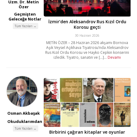
Uzm. Dr. Metin
Özer
Geçmişten
Geleceğe Notlar
İzmir’den Aleksandrov Rus Kızıl Ordu
Tüm Yazıları →
Korosu geçti
30 Haziran 2026
METİN ÖZER – 28 Haziran 2026 akşamı Bornova
Aşık Veysel Açıkhava Tiyatrosu’nda Aleksandrov
Rus Kızıl Ordu Korosu ve Hayko Cepkin konserini
izledik. Tiyatro, sanatın ve [...]...
Devamı
Osman Akbaşak
Okuduklarımdan
Tüm Yazıları →
Birbirini çağıran kitaplar ve oyunlar