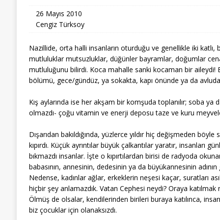
26 Mayıs 2010
Cengiz Türksoy
Nazillide, orta halli insanların oturduğu ve genellikle iki kat
mutluluklar mutsuzluklar, düğünler bayramlar, doğumlar cenaz
mutluluğunu bilirdi. Koca mahalle sanki kocaman bir aileydi! 
bölümü, gece/gündüz, ya sokakta, kapı önünde ya da avluda g
Kış aylarında ise her akşam bir komşuda toplanılır; soba ya 
olmazdı- çoğu vitamin ve enerji deposu taze ve kuru meyveler y
Dışarıdan bakıldığında, yüzlerce yıldır hiç değişmeden böyle 
kıpırdı. Küçük ayrıntılar büyük çalkantılar yaratır, insanlar
bıkmazdı insanlar. İşte o kıpırtılardan birisi de radyoda okun
babasının, annesinin, dedesinin ya da büyükannesinin adının
Nedense, kadınlar ağlar, erkeklerin neşesi kaçar, suratları asıl
hiçbir şey anlamazdık. Vatan Cephesi neydi? Oraya katılmak n
Ölmüş de olsalar, kendilerinden birileri buraya katılınca, ins
biz çocuklar için olanaksızdı.