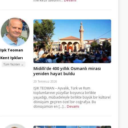
merkezli savunm...
Devamı
Işık Teoman
Kent Işıkları
Tüm Yazıları →
Midilli’de 400 yıllık Osmanlı mirası
yeniden hayat buldu
20 Temmuz 2026
IŞIK TEOMAN – Ayvalık, Türk ve Rum
toplumlarının yüzyıllar boyunca birlikte
yaşadığı, mübadeleyle birlikte büyük bir kültürel
dönüşüm geçiren özel bir coğrafya. Bu
dönüşümün en [...]...
Devamı