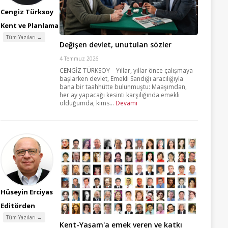
Cengiz Türksoy
Kent ve Planlama
Tüm Yazıları →
Değişen devlet, unutulan sözler
4 Temmuz 2026
CENGİZ TÜRKSOY – Yıllar, yıllar önce çalışmaya
başlarken devlet, Emekli Sandığı aracılığıyla
bana bir taahhütte bulunmuştu: Maaşımdan,
her ay yapacağı kesinti karşılığında emekli
olduğumda, kims...
Devamı
Hüseyin Erciyas
Editörden
Tüm Yazıları →
Kent-Yaşam'a emek veren ve katkı