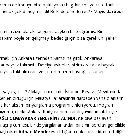
emin de konuyu bize açıklayacak bilgi birikimi yoktu o tarihte
nda henüz çok deneyimsizdi! Belki de o nedenle 27 Mayıs
darbesi
 ancak izin alarak işe gitmekteyken bize uğramış. Bir
babam böyle bir gelişmeyi beklediği için olsa gerek un, şeker,
ek için Ankara üzerinden Samsuna gittik. Ankaraya
lar bayrak takmıştı. Devriye askerler, bizim araca da bayrak
 bayrak taktırılmasını ve şoförümüzün bayrağı takarken
tyaya gittik. 27 Mayıs öncesinde İstanbul Beyazıt Meydanında
rileri olduğu için Malatyalılar arasında darbeden yana olanların
oda her akşam bir yargılama programı dinleniyordu. Program
ordu; çünkü Ankara Radyosunun cızırtılı yayını ancak böyle
BAĞLI OLMAYARAK YERLERİNE ALINDILAR
diye başlayan
lış cümlesi, bir de yargılananlardan birisinin soruları genellikle
k başbakan
Adnan Menderes
olduğunu çok sonra, idam edildiği