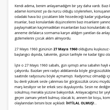
Kendi adıma, benim anlayamadığım bir şey daha vardı. Bazı konu
adamın komünist ya da nurcu olduğu söylenirken, konuşanın ses
odadaki hava biz çocukların bile hissedeceği kadar yoğunlaşır;
insanlar, bazı konulardaki düşüncelerini bazı insanların yanın
paylaşmaktan kaçınmadıkları insanlardan bazı konulardaki d
anneme defalarca sormama karşın aldığım yanıtları da anlayam
gizlemelerini çocuk aklım almıyordu.
27 Mayıs 1960 gününün
27 Mayıs 1960
olduğunu kuşkusuz o 
başlangıcı dışında, takvimle, günün tarihiyle ne kadar ilgisi olabi
İşte o 27 Mayıs 1960 sabahı, gün ışımıştı ama sabahın hay
çalıyordu. Bazıları yeni radyo aldıklarında böyle görgüsüzlü
saatinde radyosunu böyle açmamıştı. Radyomuz olmadığı içi
bu denli yüksek sesle çalınması bir görgüsüzlük ürünü müydü
marş kesiliyor ve bir erkek sesi duyuluyordu. Sesin ne dediğ
sokulmuş merakla yüzüne bakıyorduk. Anlayacağımız bir şeyle
geçen zamanı yeterli bulmuş olacak ki, annem bir koşu, komş
olaylarından birisini bize açıkladı:
İHTİLAL OLMUŞ!
…