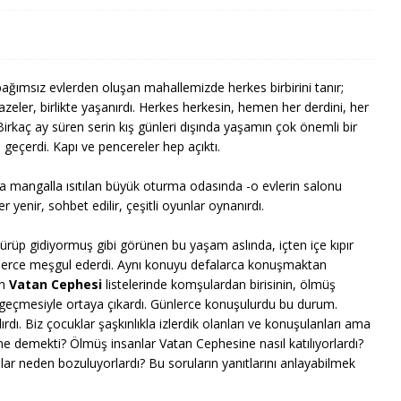
lı, bağımsız evlerden oluşan mahallemizde herkes birbirini tanır;
eler, birlikte yaşanırdı. Herkes herkesin, hemen her derdini, her
Birkaç ay süren serin kış günleri dışında yaşamın çok önemli bir
eçerdi. Kapı ve pencereler hep açıktı.
da mangalla ısıtılan büyük oturma odasında -o evlerin salonu
enir, sohbet edilir, çeşitli oyunlar oynanırdı.
sürüp gidiyormuş gibi görünen bu yaşam aslında, içten içe kıpır
ı günlerce meşgul ederdi. Aynı konuyu defalarca konuşmaktan
an
Vatan Cephesi
listelerinde komşulardan birisinin, ölmüş
 geçmesiyle ortaya çıkardı. Günlerce konuşulurdu bu durum.
ırdı. Biz çocuklar şaşkınlıkla izlerdik olanları ve konuşulanları ama
e demekti? Ölmüş insanlar Vatan Cephesine nasıl katılıyorlardı?
anlar neden bozuluyorlardı? Bu soruların yanıtlarını anlayabilmek