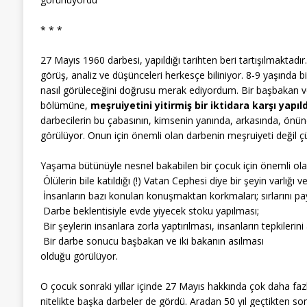
* * *
27 Mayıs 1960 darbesi, yapıldığı tarihten beri tartışılmaktadır
görüş, analiz ve düşünceleri herkesçe biliniyor. 8-9 yaşında 
nasıl görüleceğini doğrusu merak ediyordum. Bir başbakan ve 
bölümüne,
meşruiyetini yitirmiş bir iktidara karşı yapıldı
darbecilerin bu çabasının, kimsenin yanında, arkasında, önün
görülüyor. Onun için önemli olan darbenin meşruiyeti değil ç
Yaşama bütünüyle nesnel bakabilen bir çocuk için önemli ola
 Ölülerin bile katıldığı (!) Vatan Cephesi diye bir şeyin varlığı 
 İnsanların bazı konuları konuşmaktan korkmaları; sırlarını pa
 Darbe beklentisiyle evde yiyecek stoku yapılması;
 Bir şeylerin insanlara zorla yaptırılması, insanların tepkile
 Bir darbe sonucu başbakan ve iki bakanın asılması
olduğu görülüyor.
O çocuk sonraki yıllar içinde 27 Mayıs hakkında çok daha fazla
nitelikte başka darbeler de gördü. Aradan 50 yıl geçtikten s