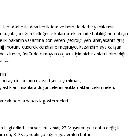
. Hem darbe ile devrilen iktidar ve hem de darbe yanlılarının
bir küçük çocuğun belleğinde kalanlar ekseninde bakıldığında olayın
iki bakanın yaşamına son veren; getirdiği yeni anayasanın giriş
ğı
notunu düşerek kendisine meşruiyet kazandırmaya çalışan
de, altında, üstünde olmayan o çocuk için hiçbir anlamı olmadığı
ünkü.
nın;
ve buraya insanların rızası dışında yazılması;
ylaştıkları insanlara düşüncelerini açıklamaktan çekinmeleri;
rini ancak homurdanarak göstermeleri;
 bilgi edindi, darbecileri tanıdı; 27 Mayıstan çok daha değişik
onra da, 8-9 yaşındaki çocuğun gözlemleri bütün