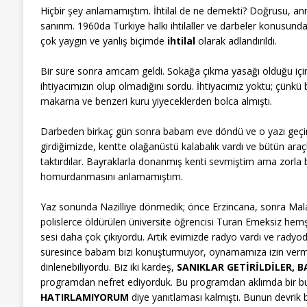
Hiçbir şey anlamamıştım. İhtilal de ne demekti? Doğrusu, ann
sanırım. 1960da Türkiye halkı ihtilaller ve darbeler konusu
çok yaygın ve yanlış biçimde
ihtilal
olarak adlandırıldı.
Bir süre sonra amcam geldi. Sokağa çıkma yasağı olduğu için
ihtiyacımızın olup olmadığını sordu. İhtiyacımız yoktu; çünkü 
makarna ve benzeri kuru yiyeceklerden bolca almıştı.
Darbeden birkaç gün sonra babam eve döndü ve o yazı geçirm
girdiğimizde, kentte olağanüstü kalabalık vardı ve bütün araç
taktırdılar. Bayraklarla donanmış kenti sevmiştim ama zorla
homurdanmasını anlamamıştım.
Yaz sonunda Nazilliye dönmedik; önce Erzincana, sonra Mala
polislerce öldürülen üniversite öğrencisi Turan Emeksiz hemşe
sesi daha çok çıkıyordu. Artık evimizde radyo vardı ve rady
süresince babam bizi konuşturmuyor, oynamamıza izin vermiy
dinlenebiliyordu. Biz iki kardeş,
SANIKLAR GETİRİLDİLER, 
programdan nefret ediyorduk. Bu programdan aklımda bir bu açı
HATIRLAMIYORUM
diye yanıtlaması kalmıştı. Bunun devri