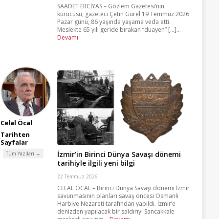
SAADET ERCİYAS – Gözlem Gazetesi’nin
kurucusu, gazeteci Çetin Gürel 19 Temmuz 2026
Pazar günü, 86 yaşında yaşama veda etti.
Meslekte 65 yılı geride bırakan “duayen” [...]...
Devamı
Celal Öcal
Tarihten
Sayfalar
İzmir’in Birinci Dünya Savaşı dönemi
Tüm Yazıları →
tarihiyle ilgili yeni bilgi
22 Temmuz 2026
CELAL ÖCAL – Birinci Dünya Savaşı dönemi İzmir
savunmasının planları savaş öncesi Osmanlı
Harbiye Nezareti tarafından yapıldı. İzmir’e
denizden yapılacak bir saldırıyı Sancakkale