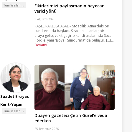
Fikirlerimizi paylaşmanın heyecan
Tüm Yazıları →
verici yönü
3 Ağustos 2026
RAŞEL RAKELLA ASAL – Stoacılık, Atina’daki bir
sundurmada başladı. Sıradan insanlar; bir
araya gelip, vakit geçirip kendi aralarında Stoa
Poikile, yani “Boyalı Sundurma” da buluşur, [...]...
Devamı
Saadet Erciyas
Kent-Yaşam
Tüm Yazıları →
Duayen gazeteci Çetin Gürel’e veda
ederken…
25 Temmuz 2026