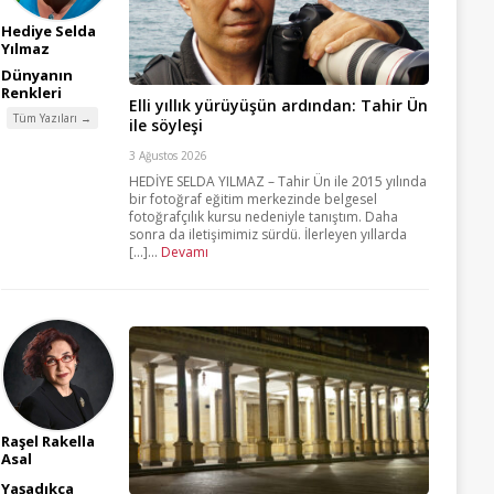
Hediye Selda
Yılmaz
Dünyanın
Renkleri
Elli yıllık yürüyüşün ardından: Tahir Ün
Tüm Yazıları →
ile söyleşi
3 Ağustos 2026
HEDİYE SELDA YILMAZ – Tahir Ün ile 2015 yılında
bir fotoğraf eğitim merkezinde belgesel
fotoğrafçılık kursu nedeniyle tanıştım. Daha
sonra da iletişimimiz sürdü. İlerleyen yıllarda
[...]...
Devamı
Raşel Rakella
Asal
Yaşadıkça