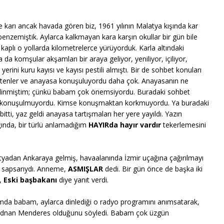
ide karı ancak havada gören biz, 1961 yılının Malatya kışında kar
benzemiştik. Aylarca kalkmayan kara karşın okullar bir gün bile
 kaplı o yollarda kilometrelerce yürüyorduk. Karla altındaki
 da komşular akşamları bir araya geliyor, yeniliyor, içiliyor,
yerini kuru kayısı ve kayısı pestili almıştı. Bir de sohbet konuları
itenler ve anayasa konuşuluyordu daha çok. Anayasanın ne
edinmiştim; çünkü babam çok önemsiyordu. Buradaki sohbet
tıyla konuşulmuyordu. Kimse konuşmaktan korkmuyordu. Ya buradaki
ti, yaz geldi anayasa tartışmaları her yere yayıldı. Yazın
ğında, bir türlü anlamadığım
HAYIRda hayır vardır
tekerlemesini
tyadan Ankaraya gelmiş, havaalanında İzmir uçağına çağırılmayı
ü sapsarıydı. Anneme,
ASMIŞLAR
dedi. Bir gün önce de başka iki
 
Eski başbakanı
diye yanıt verdi.
mda babam, aylarca dinlediği o radyo programını anımsatarak,
lan Adnan Menderes olduğunu söyledi. Babam çok üzgün