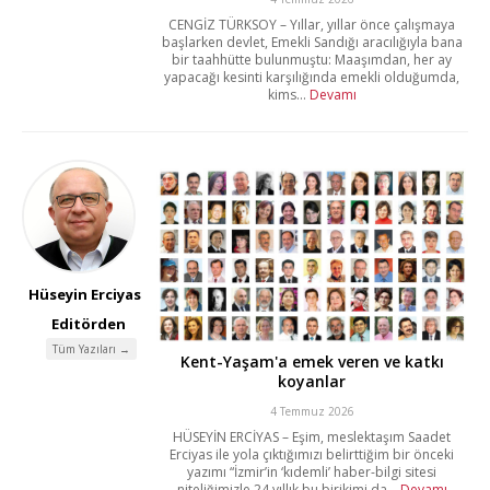
CENGİZ TÜRKSOY – Yıllar, yıllar önce çalışmaya
başlarken devlet, Emekli Sandığı aracılığıyla bana
bir taahhütte bulunmuştu: Maaşımdan, her ay
yapacağı kesinti karşılığında emekli olduğumda,
kims...
Devamı
Hüseyin Erciyas
Editörden
Tüm Yazıları →
Kent-Yaşam'a emek veren ve katkı
koyanlar
4 Temmuz 2026
HÜSEYİN ERCİYAS – Eşim, meslektaşım Saadet
Erciyas ile yola çıktığımızı belirttiğim bir önceki
yazımı “İzmir’in ‘kıdemli’ haber-bilgi sitesi
niteliğimizle 24 yıllık bu birikimi da...
Devamı