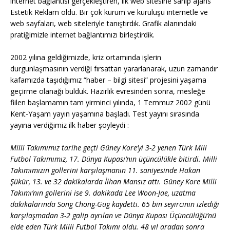
internet bağlantısı gerçekleştiren, ilk web sitesine sahip ajans
Estetik Reklam oldu. Bir çok kurum ve kuruluşu internetle ve
web sayfaları, web siteleriyle tanıştırdık. Grafik alanındaki
pratiğimizle internet bağlantımızı birleştirdik.
2002 yılına geldiğimizde, kriz ortamında işlerin
durgunlaşmasının verdiği fırsattan yararlanarak, uzun zamandır
kafamızda taşıdığımız “haber – bilgi sitesi” projesini yaşama
geçirme olanağı bulduk. Hazırlık evresinden sonra, mesleğe
fiilen başlamamın tam yirminci yılında, 1 Temmuz 2002 günü
Kent-Yaşam yayın yaşamına başladı. Test yayını sırasında
yayına verdiğimiz ilk haber şöyleydi :
Milli Takımımız tarihe geçti Güney Kore’yi 3-2 yenen Türk Mili
Futbol Takımımız, 17. Dünya Kupası’nın üçüncülükle bitirdi. Milli
Takımımızın gollerini karşılaşmanın 11. saniyesinde Hakan
Şükür, 13. ve 32 dakikalarda İlhan Mansız attı. Güney Kore Milli
Takımı’nın gollerini ise 9. dakikada Lee Woon-Jae, uzatma
dakikalarında Song Chong-Gug kaydetti. 65 bin seyircinin izlediği
karşılaşmadan 3-2 galip ayrılan ve Dünya Kupası Üçüncülüğü’nü
elde eden Türk Milli Futbol Takımı oldu. 48 yıl aradan sonra