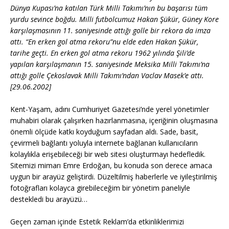
Dünya Kupası’na katılan Türk Milli Takımı’nın bu başarısı tüm
yurdu sevince boğdu. Milli futbolcumuz Hakan Şükür, Güney Kore
karşılaşmasının 11. saniyesinde attığı golle bir rekora da imza
attı. “En erken gol atma rekoru”nu elde eden Hakan Şükür,
tarihe geçti. En erken gol atma rekoru 1962 yılında Şili’de
yapılan karşılaşmanın 15. saniyesinde Meksika Milli Takımı’na
attığı golle Çekoslavak Milli Takımı’ndan Vaclav Masek’e attı.
[29.06.2002]
Kent-Yaşam, adını Cumhuriyet Gazetesi’nde yerel yönetimler
muhabiri olarak çalışırken hazırlanmasına, içeriğinin oluşmasına
önemli ölçüde katkı koyduğum sayfadan aldı. Sade, basit,
çevirmeli bağlantı yoluyla internete bağlanan kullanıcıların
kolaylıkla erişebileceği bir web sitesi oluşturmayı hedefledik.
Sitemizi mimarı Emre Erdoğan, bu konuda son derece amaca
uygun bir arayüz geliştirdi. Düzeltilmiş haberlerle ve iyileştirilmiş
fotoğrafları kolayca girebileceğim bir yönetim paneliyle
destekledi bu arayüzü…
Geçen zaman içinde Estetik Reklam’da etkinliklerimizi