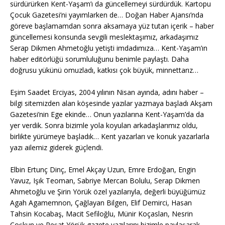
sürdürürken Kent-Yaşam’ı da güncellemeyi sürdürdük. Kartopu
Çocuk Gazetesi’ni yayımlarken de… Doğan Haber Ajansı’nda
göreve başlamamdan sonra aksamaya yüz tutan içerik – haber
güncellemesi konsunda sevgili meslektaşımız, arkadaşımız
Serap Dikmen Ahmetoğlu yetişti imdadımıza… Kent-Yaşam’ın
haber editörlüğü sorumluluğunu benimle paylaştı. Daha
doğrusu yükünü omuzladı, katkısı çok büyük, minnettarız…
Eşim Saadet Erciyas, 2004 yılının Nisan ayında, adını haber –
bilgi sitemizden alan köşesinde yazılar yazmaya başladı Akşam
Gazetesi’nin Ege ekinde… Onun yazılarına Kent-Yaşam’da da
yer verdik. Sonra bizimle yola koyulan arkadaşlarımız oldu,
birlikte yürümeye başladık… Kent yazarları ve konuk yazarlarla
yazı ailemiz giderek güçlendi.
Elbin Ertunç Dinç, Emel Akçay Uzun, Emre Erdoğan, Engin
Yavuz, Işık Teoman, Sabriye Mercan Bolulu, Serap Dikmen
Ahmetoğlu ve Şirin Yörük özel yazılarıyla, değerli büyüğümüz
Agah Agamemnon, Çağlayan Bilgen, Elif Demirci, Hasan
Tahsin Kocabaş, Macit Sefiloğlu, Münir Koçaslan, Nesrin
Coşkun ve Reşat Yörük gazete yazılarını bizimle paylaşarak