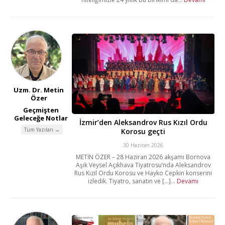
Uzm. Dr. Metin
Özer
Geçmişten
Geleceğe Notlar
İzmir’den Aleksandrov Rus Kızıl Ordu
Tüm Yazıları →
Korosu geçti
30 Haziran 2026
METİN ÖZER – 28 Haziran 2026 akşamı Bornova
Aşık Veysel Açıkhava Tiyatrosu’nda Aleksandrov
Rus Kızıl Ordu Korosu ve Hayko Cepkin konserini
izledik. Tiyatro, sanatın ve [...]...
Devamı