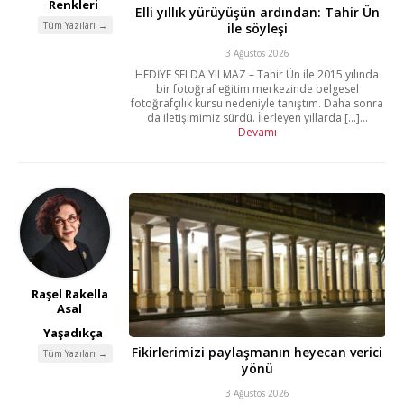
Renkleri
Elli yıllık yürüyüşün ardından: Tahir Ün
Tüm Yazıları →
ile söyleşi
3 Ağustos 2026
HEDİYE SELDA YILMAZ – Tahir Ün ile 2015 yılında
bir fotoğraf eğitim merkezinde belgesel
fotoğrafçılık kursu nedeniyle tanıştım. Daha sonra
da iletişimimiz sürdü. İlerleyen yıllarda [...]...
Devamı
Raşel Rakella
Asal
Yaşadıkça
Fikirlerimizi paylaşmanın heyecan verici
Tüm Yazıları →
yönü
3 Ağustos 2026