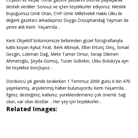
destek verdiler. Sonsuz ve içten teşekkürler ediyoruz. Meslek
büyüğümüz Ümit Otan, CHP İzmir Milletvekili Hakkı Ülkü ile
değerli gazeteci arkadaşımız Duygu Özsüphandağ Yayman da
yerini aldı Kent- Yaşam’da…
Kent Objektif bölümümüze birbirinden güzel fotoğraflarıyla
katkı koyan Aykut Fırat, Berk Altınışık, Elbin Ertunç Dinç, İsmail
Gezgin, Lokman Dağ, Mete Tamer Omur, Serap Dikmen
Ahmetoğlu, Şeyda Gümüş, Turan Gültekin, Utku Bolulu’ya ayrı
bir teşekkür borçluyuz…
Dördüncü yılı geride bırakırken 1 Temmuz 2006 günü 6 bin 470
yayınlanmış, arşivlenmiş haber bulunuyordu Kent-Yaşam’da…
İlginiz, desteğiniz, katkınız, yüreklendirmeniz çok önemli. Sağ
olun, var olun dostlar… Her şey için teşekkürler…
Related Images: