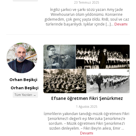
23 Temmuz 2025
İngiliz şarkıcı ve şarkı sözü yazarı Amy Jade
Winehouse’un ölüm yıldönümü. Konserine
gidemedim, çok genç yaşta öldü. RnB, soul ve caz
türlerinde başarılıydı. Işıklar içinde [...]...
Devamı
Orhan Beşikçi
Orhan Beşikçi
Tüm Yazıları →
Efsane öğretmen Fikri Şenürkmez
1 Ağustos 2025
İzmirlilerin yakından tanıdığı müzik öğretmeni Fikri
Şenürkmez’i değerli eşi Merzuka Şenürkmez’e
sordum. – Müzik öğretmeni Fikri Şenürkmez’i
sizden dinleyelim. – Fikri Bey’in ailesi, Emir ...
Devamı