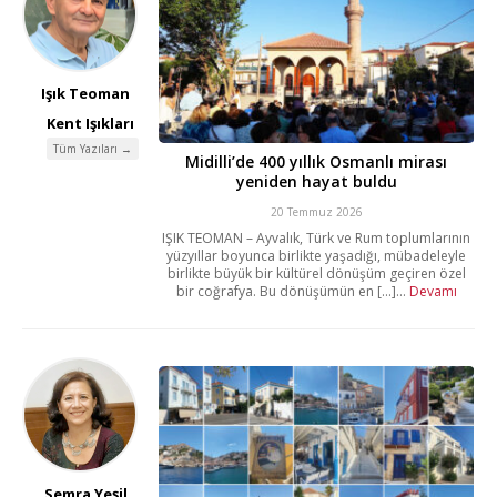
Işık Teoman
Kent Işıkları
Tüm Yazıları →
Midilli’de 400 yıllık Osmanlı mirası
yeniden hayat buldu
20 Temmuz 2026
IŞIK TEOMAN – Ayvalık, Türk ve Rum toplumlarının
yüzyıllar boyunca birlikte yaşadığı, mübadeleyle
birlikte büyük bir kültürel dönüşüm geçiren özel
bir coğrafya. Bu dönüşümün en [...]...
Devamı
Semra Yeşil