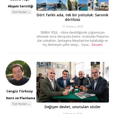
Akşam Serinliği
Tüm Yazıları →
Dört farklı ada, tek bir yolculuk: Saronik
dörtlüsü
15 Temmuz 2026
SEMRA YEŞİL – Atina denildiğinde çoğumuzun
zihninde önce Akropolis belirir. Ardından Plaka’nın
dar sokakları, Syntagma Meydanı’nın kalabalığı ve
hiç dinmeyen şehir telaşı… Oysa...
Devamı
Cengiz Türksoy
Kent ve Planlama
Tüm Yazıları →
Değişen devlet, unutulan sözler
4 Temmuz 2026