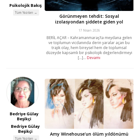
Psikolojik Bakış
Tüm Yazıları →
Görünmeyen tehdit: Sosyal
izolasyondan şiddete giden yol
17 Nisan 2026
BERİL AÇAR – Kahramanmaraş’ta meydana gelen
ve toplumun vicdanında derin yaralar açan bu
trajik olay, hem bireysel hem de toplumsal
düzeyde kapsamlı bir psikolojik değerlendirmeyi
[...]...
Devamı
Bedriye Gülay
Beşikçi
Bedriye Gülay
Beşikçi
Amy Winehouse'un ölüm yıldönümü
Tüm Yazıları →