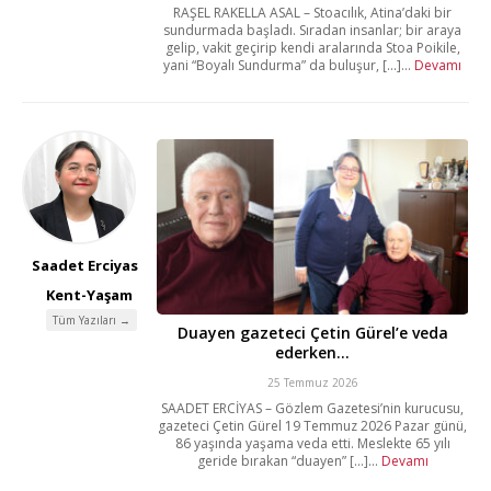
RAŞEL RAKELLA ASAL – Stoacılık, Atina’daki bir
sundurmada başladı. Sıradan insanlar; bir araya
gelip, vakit geçirip kendi aralarında Stoa Poikile,
yani “Boyalı Sundurma” da buluşur, [...]...
Devamı
Saadet Erciyas
Kent-Yaşam
Tüm Yazıları →
Duayen gazeteci Çetin Gürel’e veda
ederken…
25 Temmuz 2026
SAADET ERCİYAS – Gözlem Gazetesi’nin kurucusu,
gazeteci Çetin Gürel 19 Temmuz 2026 Pazar günü,
86 yaşında yaşama veda etti. Meslekte 65 yılı
geride bırakan “duayen” [...]...
Devamı