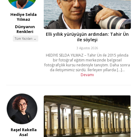
Hediye Selda
Yılmaz
Dünyanın
Renkleri
Elli yıllık yürüyüşün ardından: Tahir Ün
Tüm Yazıları →
ile söyleşi
3 Ağustos 2026
HEDİYE SELDA YILMAZ – Tahir Ün ile 2015 yılında
bir fotoğraf eğitim merkezinde belgesel
fotoğrafçılık kursu nedeniyle tanıştım. Daha sonra
da iletişimimiz sürdü. İlerleyen yıllarda [...]...
Devamı
Raşel Rakella
Asal