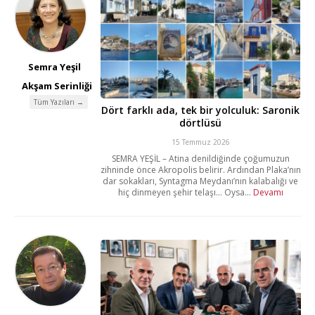
Semra Yeşil
Akşam Serinliği
Tüm Yazıları →
Dört farklı ada, tek bir yolculuk: Saronik
dörtlüsü
15 Temmuz 2026
SEMRA YEŞİL – Atina denildiğinde çoğumuzun
zihninde önce Akropolis belirir. Ardından Plaka’nın
dar sokakları, Syntagma Meydanı’nın kalabalığı ve
hiç dinmeyen şehir telaşı… Oysa...
Devamı