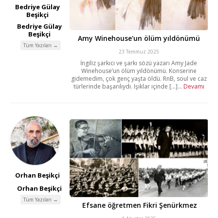
Bedriye Gülay
Beşikçi
Bedriye Gülay
Beşikçi
Amy Winehouse'un ölüm yıldönümü
Tüm Yazıları →
23 Temmuz 2025
İngiliz şarkıcı ve şarkı sözü yazarı Amy Jade
Winehouse’un ölüm yıldönümü. Konserine
gidemedim, çok genç yaşta öldü. RnB, soul ve caz
türlerinde başarılıydı. Işıklar içinde [...]...
Devamı
Orhan Beşikçi
Orhan Beşikçi
Tüm Yazıları →
Efsane öğretmen Fikri Şenürkmez