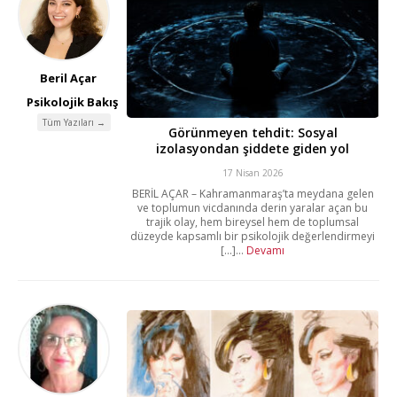
Beril Açar
Psikolojik Bakış
Tüm Yazıları →
Görünmeyen tehdit: Sosyal
izolasyondan şiddete giden yol
17 Nisan 2026
BERİL AÇAR – Kahramanmaraş’ta meydana gelen
ve toplumun vicdanında derin yaralar açan bu
trajik olay, hem bireysel hem de toplumsal
düzeyde kapsamlı bir psikolojik değerlendirmeyi
[...]...
Devamı