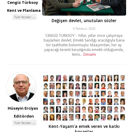
Cengiz Türksoy
Kent ve Planlama
Tüm Yazıları →
Değişen devlet, unutulan sözler
4 Temmuz 2026
CENGİZ TÜRKSOY – Yıllar, yıllar önce çalışmaya
başlarken devlet, Emekli Sandığı aracılığıyla bana
bir taahhütte bulunmuştu: Maaşımdan, her ay
yapacağı kesinti karşılığında emekli olduğumda,
kims...
Devamı
Hüseyin Erciyas
Editörden
Tüm Yazıları →
Kent-Yaşam'a emek veren ve katkı
koyanlar