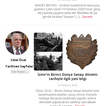
SAADET ERCİYAS – Gözlem Gazetesi’nin kurucusu,
gazeteci Çetin Gürel 19 Temmuz 2026 Pazar günü,
86 yaşında yaşama veda etti. Meslekte 65 yılı
geride bırakan “duayen” [...]...
Devamı
Celal Öcal
Tarihten Sayfalar
Tüm Yazıları →
İzmir’in Birinci Dünya Savaşı dönemi
tarihiyle ilgili yeni bilgi
22 Temmuz 2026
CELAL ÖCAL – Birinci Dünya Savaşı dönemi İzmir
savunmasının planları savaş öncesi Osmanlı
Harbiye Nezareti tarafından yapıldı. İzmir’e
denizden yapılacak bir saldırıyı Sancakkale
merkezli savunm...
Devamı