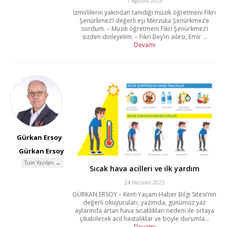
1 Ağustos 2025
İzmirlilerin yakından tanıdığı müzik öğretmeni Fikri
Şenürkmez’i değerli eşi Merzuka Şenürkmez’e
sordum. – Müzik öğretmeni Fikri Şenürkmez’i
sizden dinleyelim. – Fikri Bey’in ailesi, Emir ...
Devamı
Gürkan Ersoy
Gürkan Ersoy
Tüm Yazıları →
Sıcak hava acilleri ve ilk yardım
24 Haziran 2025
GÜRKAN ERSOY – Kent-Yaşam Haber Bilgi Sitesi’nin
değerli okuyucuları, yazımda, günümüz yaz
aylarında artan hava sıcaklıkları nedeni ile ortaya
çıkabilecek acil hastalıklar ve böyle durumla...
Devamı