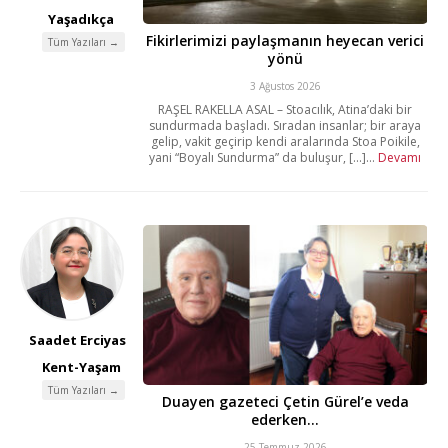
Yaşadıkça
Fikirlerimizi paylaşmanın heyecan verici
Tüm Yazıları →
yönü
3 Ağustos 2026
RAŞEL RAKELLA ASAL – Stoacılık, Atina’daki bir
sundurmada başladı. Sıradan insanlar; bir araya
gelip, vakit geçirip kendi aralarında Stoa Poikile,
yani “Boyalı Sundurma” da buluşur, [...]...
Devamı
Saadet Erciyas
Kent-Yaşam
Tüm Yazıları →
Duayen gazeteci Çetin Gürel’e veda
ederken…
25 Temmuz 2026