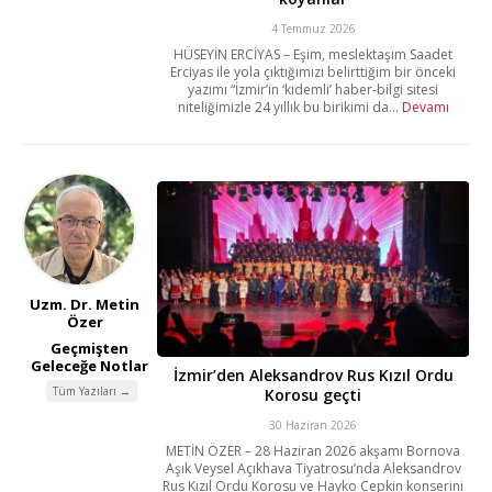
4 Temmuz 2026
HÜSEYİN ERCİYAS – Eşim, meslektaşım Saadet
Erciyas ile yola çıktığımızı belirttiğim bir önceki
yazımı “İzmir’in ‘kıdemli’ haber-bilgi sitesi
niteliğimizle 24 yıllık bu birikimi da...
Devamı
Uzm. Dr. Metin
Özer
Geçmişten
Geleceğe Notlar
İzmir’den Aleksandrov Rus Kızıl Ordu
Tüm Yazıları →
Korosu geçti
30 Haziran 2026
METİN ÖZER – 28 Haziran 2026 akşamı Bornova
Aşık Veysel Açıkhava Tiyatrosu’nda Aleksandrov
Rus Kızıl Ordu Korosu ve Hayko Cepkin konserini