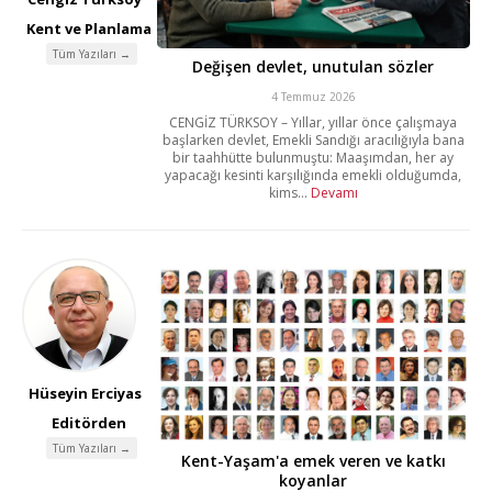
Kent ve Planlama
Tüm Yazıları →
Değişen devlet, unutulan sözler
4 Temmuz 2026
CENGİZ TÜRKSOY – Yıllar, yıllar önce çalışmaya
başlarken devlet, Emekli Sandığı aracılığıyla bana
bir taahhütte bulunmuştu: Maaşımdan, her ay
yapacağı kesinti karşılığında emekli olduğumda,
kims...
Devamı
Hüseyin Erciyas
Editörden
Tüm Yazıları →
Kent-Yaşam'a emek veren ve katkı
koyanlar