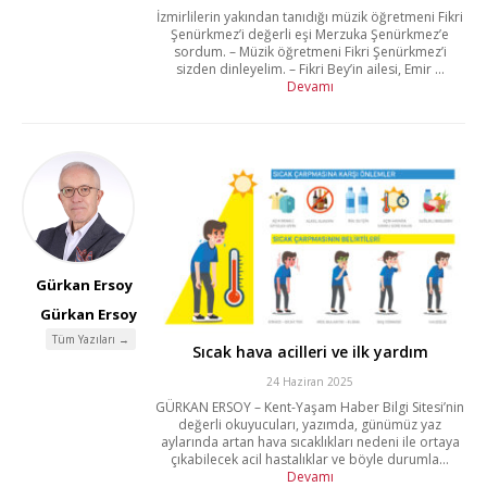
İzmirlilerin yakından tanıdığı müzik öğretmeni Fikri
Şenürkmez’i değerli eşi Merzuka Şenürkmez’e
sordum. – Müzik öğretmeni Fikri Şenürkmez’i
sizden dinleyelim. – Fikri Bey’in ailesi, Emir ...
Devamı
Gürkan Ersoy
Gürkan Ersoy
Tüm Yazıları →
Sıcak hava acilleri ve ilk yardım
24 Haziran 2025
GÜRKAN ERSOY – Kent-Yaşam Haber Bilgi Sitesi’nin
değerli okuyucuları, yazımda, günümüz yaz
aylarında artan hava sıcaklıkları nedeni ile ortaya
çıkabilecek acil hastalıklar ve böyle durumla...
Devamı