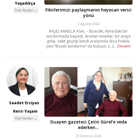
Yaşadıkça
Fikirlerimizi paylaşmanın heyecan verici
Tüm Yazıları →
yönü
3 Ağustos 2026
RAŞEL RAKELLA ASAL – Stoacılık, Atina’daki bir
sundurmada başladı. Sıradan insanlar; bir araya
gelip, vakit geçirip kendi aralarında Stoa Poikile,
yani “Boyalı Sundurma” da buluşur, [...]...
Devamı
Saadet Erciyas
Kent-Yaşam
Tüm Yazıları →
Duayen gazeteci Çetin Gürel’e veda
ederken…
25 Temmuz 2026