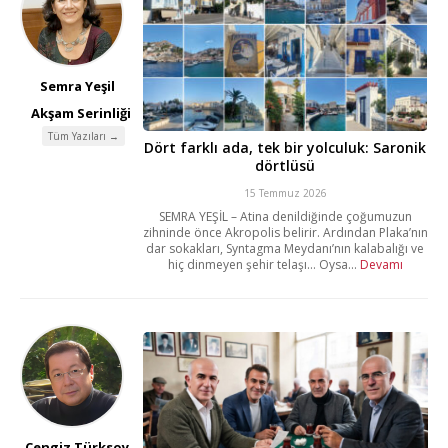
Semra Yeşil
Akşam Serinliği
Tüm Yazıları →
Dört farklı ada, tek bir yolculuk: Saronik
dörtlüsü
15 Temmuz 2026
SEMRA YEŞİL – Atina denildiğinde çoğumuzun
zihninde önce Akropolis belirir. Ardından Plaka’nın
dar sokakları, Syntagma Meydanı’nın kalabalığı ve
hiç dinmeyen şehir telaşı… Oysa...
Devamı
Cengiz Türksoy