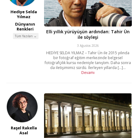
Hediye Selda
Yılmaz
Dünyanın
Renkleri
Elli yıllık yürüyüşün ardından: Tahir Ün
Tüm Yazıları →
ile söyleşi
3 Ağustos 2026
HEDİYE SELDA YILMAZ – Tahir Ün ile 2015 yılında
bir fotoğraf eğitim merkezinde belgesel
fotoğrafçılık kursu nedeniyle tanıştım. Daha sonra
da iletişimimiz sürdü. İlerleyen yıllarda [...]...
Devamı
Raşel Rakella
Asal