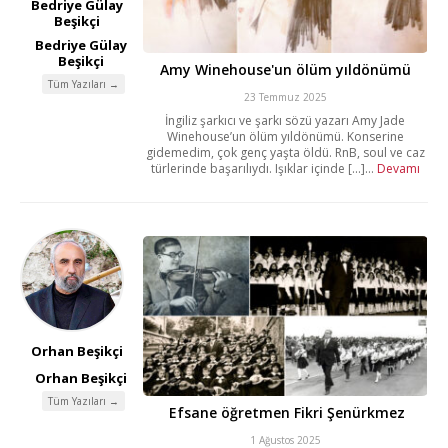
Bedriye Gülay
Beşikçi
Bedriye Gülay
Beşikçi
Amy Winehouse'un ölüm yıldönümü
Tüm Yazıları →
23 Temmuz 2025
İngiliz şarkıcı ve şarkı sözü yazarı Amy Jade
Winehouse’un ölüm yıldönümü. Konserine
gidemedim, çok genç yaşta öldü. RnB, soul ve caz
türlerinde başarılıydı. Işıklar içinde [...]...
Devamı
Orhan Beşikçi
Orhan Beşikçi
Tüm Yazıları →
Efsane öğretmen Fikri Şenürkmez
1 Ağustos 2025