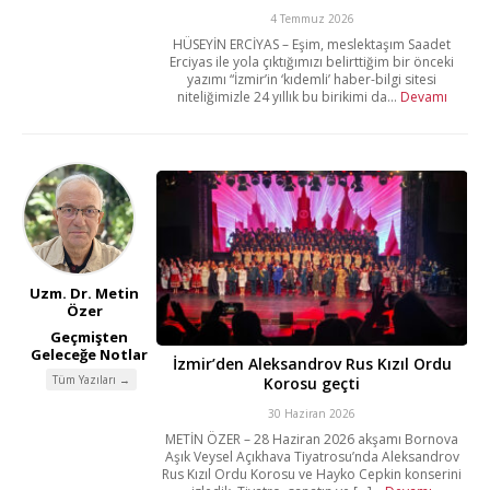
4 Temmuz 2026
HÜSEYİN ERCİYAS – Eşim, meslektaşım Saadet
Erciyas ile yola çıktığımızı belirttiğim bir önceki
yazımı “İzmir’in ‘kıdemli’ haber-bilgi sitesi
niteliğimizle 24 yıllık bu birikimi da...
Devamı
Uzm. Dr. Metin
Özer
Geçmişten
Geleceğe Notlar
İzmir’den Aleksandrov Rus Kızıl Ordu
Tüm Yazıları →
Korosu geçti
30 Haziran 2026
METİN ÖZER – 28 Haziran 2026 akşamı Bornova
Aşık Veysel Açıkhava Tiyatrosu’nda Aleksandrov
Rus Kızıl Ordu Korosu ve Hayko Cepkin konserini