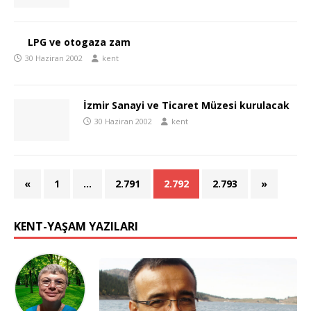
LPG ve otogaza zam
30 Haziran 2002
kent
İzmir Sanayi ve Ticaret Müzesi kurulacak
30 Haziran 2002
kent
«
1
…
2.791
2.792
2.793
»
KENT-YAŞAM YAZILARI