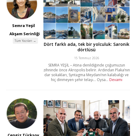
Semra Yeşil
Akşam Serinliği
Tüm Yazıları →
Dört farklı ada, tek bir yolculuk: Saronik
dörtlüsü
15 Temmuz 2026
SEMRA YEŞİL – Atina denildiğinde çoğumuzun
zihninde önce Akropolis belirir. Ardından Plaka’nın
dar sokakları, Syntagma Meydanı’nın kalabalığı ve
hiç dinmeyen şehir telaşı… Oysa...
Devamı
Cengiz Türksoy