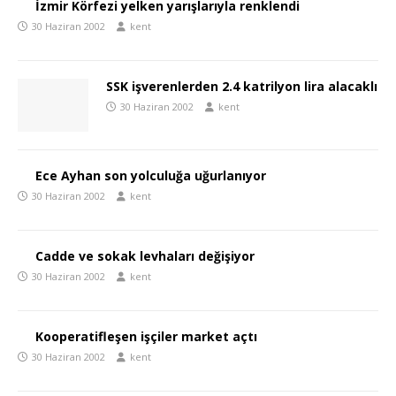
İzmir Körfezi yelken yarışlarıyla renklendi
30 Haziran 2002
kent
SSK işverenlerden 2.4 katrilyon lira alacaklı
30 Haziran 2002
kent
Ece Ayhan son yolculuğa uğurlanıyor
30 Haziran 2002
kent
Cadde ve sokak levhaları değişiyor
30 Haziran 2002
kent
Kooperatifleşen işçiler market açtı
30 Haziran 2002
kent