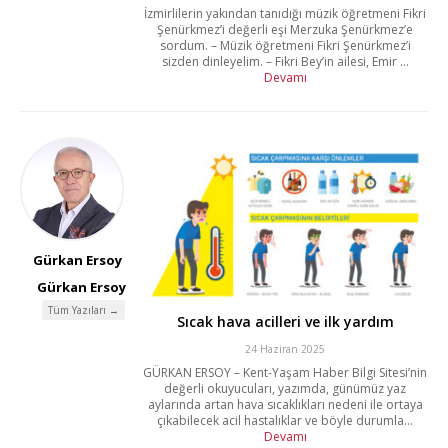
İzmirlilerin yakından tanıdığı müzik öğretmeni Fikri
Şenürkmez’i değerli eşi Merzuka Şenürkmez’e
sordum. – Müzik öğretmeni Fikri Şenürkmez’i
sizden dinleyelim. – Fikri Bey’in ailesi, Emir ...
Devamı
Gürkan Ersoy
Gürkan Ersoy
Tüm Yazıları →
Sıcak hava acilleri ve ilk yardım
24 Haziran 2025
GÜRKAN ERSOY – Kent-Yaşam Haber Bilgi Sitesi’nin
değerli okuyucuları, yazımda, günümüz yaz
aylarında artan hava sıcaklıkları nedeni ile ortaya
çıkabilecek acil hastalıklar ve böyle durumla...
Devamı