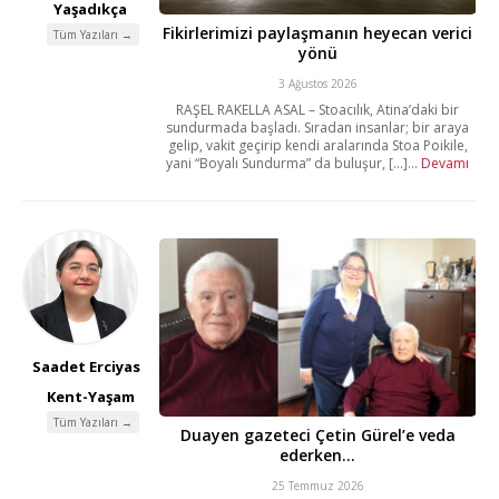
Yaşadıkça
Fikirlerimizi paylaşmanın heyecan verici
Tüm Yazıları →
yönü
3 Ağustos 2026
RAŞEL RAKELLA ASAL – Stoacılık, Atina’daki bir
sundurmada başladı. Sıradan insanlar; bir araya
gelip, vakit geçirip kendi aralarında Stoa Poikile,
yani “Boyalı Sundurma” da buluşur, [...]...
Devamı
Saadet Erciyas
Kent-Yaşam
Tüm Yazıları →
Duayen gazeteci Çetin Gürel’e veda
ederken…
25 Temmuz 2026