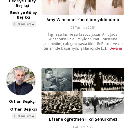
Bedriye Gülay
Beşikçi
Bedriye Gülay
Beşikçi
Amy Winehouse'un ölüm yıldönümü
Tüm Yazıları →
23 Temmuz 2025
İngiliz şarkıcı ve şarkı sözü yazarı Amy Jade
Winehouse’un ölüm yıldönümü. Konserine
gidemedim, çok genç yaşta öldü. RnB, soul ve caz
türlerinde başarılıydı. Işıklar içinde [...]...
Devamı
Orhan Beşikçi
Orhan Beşikçi
Tüm Yazıları →
Efsane öğretmen Fikri Şenürkmez
1 Ağustos 2025