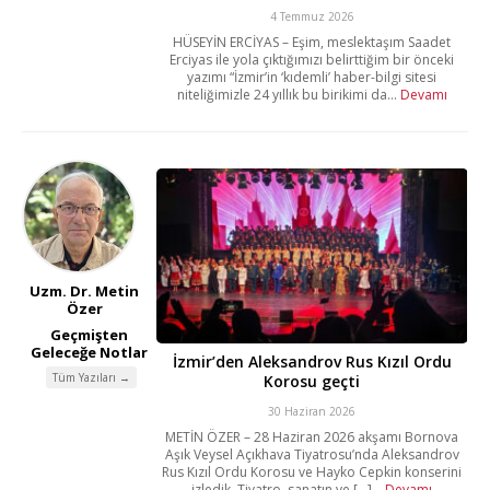
4 Temmuz 2026
HÜSEYİN ERCİYAS – Eşim, meslektaşım Saadet
Erciyas ile yola çıktığımızı belirttiğim bir önceki
yazımı “İzmir’in ‘kıdemli’ haber-bilgi sitesi
niteliğimizle 24 yıllık bu birikimi da...
Devamı
Uzm. Dr. Metin
Özer
Geçmişten
Geleceğe Notlar
İzmir’den Aleksandrov Rus Kızıl Ordu
Tüm Yazıları →
Korosu geçti
30 Haziran 2026
METİN ÖZER – 28 Haziran 2026 akşamı Bornova
Aşık Veysel Açıkhava Tiyatrosu’nda Aleksandrov
Rus Kızıl Ordu Korosu ve Hayko Cepkin konserini
izledik. Tiyatro, sanatın ve [...]...
Devamı