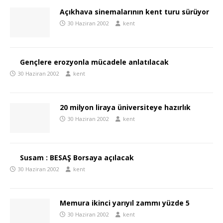
Açıkhava sinemalarının kent turu sürüyor
30 Haziran 2002
kent
Gençlere erozyonla mücadele anlatılacak
30 Haziran 2002
kent
20 milyon liraya üniversiteye hazırlık
30 Haziran 2002
kent
Susam : BESAŞ Borsaya açılacak
30 Haziran 2002
kent
Memura ikinci yarıyıl zammı yüzde 5
30 Haziran 2002
kent