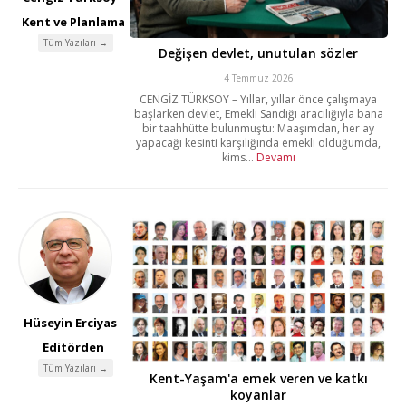
Kent ve Planlama
Tüm Yazıları →
Değişen devlet, unutulan sözler
4 Temmuz 2026
CENGİZ TÜRKSOY – Yıllar, yıllar önce çalışmaya
başlarken devlet, Emekli Sandığı aracılığıyla bana
bir taahhütte bulunmuştu: Maaşımdan, her ay
yapacağı kesinti karşılığında emekli olduğumda,
kims...
Devamı
Hüseyin Erciyas
Editörden
Tüm Yazıları →
Kent-Yaşam'a emek veren ve katkı
koyanlar