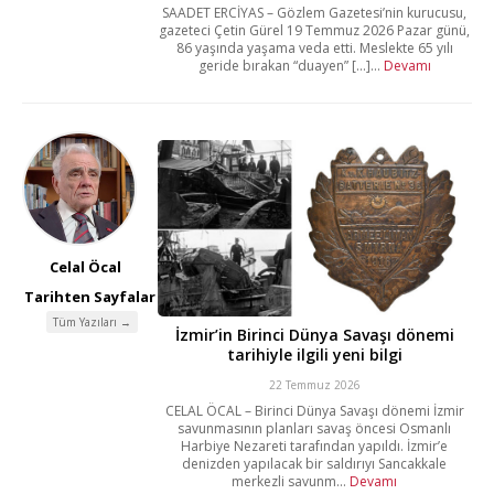
SAADET ERCİYAS – Gözlem Gazetesi’nin kurucusu,
gazeteci Çetin Gürel 19 Temmuz 2026 Pazar günü,
86 yaşında yaşama veda etti. Meslekte 65 yılı
geride bırakan “duayen” [...]...
Devamı
Celal Öcal
Tarihten Sayfalar
Tüm Yazıları →
İzmir’in Birinci Dünya Savaşı dönemi
tarihiyle ilgili yeni bilgi
22 Temmuz 2026
CELAL ÖCAL – Birinci Dünya Savaşı dönemi İzmir
savunmasının planları savaş öncesi Osmanlı
Harbiye Nezareti tarafından yapıldı. İzmir’e
denizden yapılacak bir saldırıyı Sancakkale
merkezli savunm...
Devamı