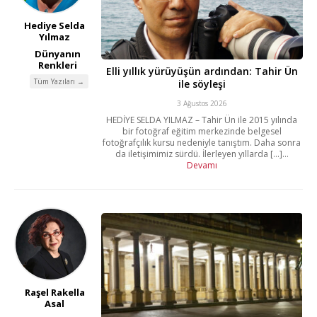
Hediye Selda
Yılmaz
Dünyanın
Renkleri
Elli yıllık yürüyüşün ardından: Tahir Ün
Tüm Yazıları →
ile söyleşi
3 Ağustos 2026
HEDİYE SELDA YILMAZ – Tahir Ün ile 2015 yılında
bir fotoğraf eğitim merkezinde belgesel
fotoğrafçılık kursu nedeniyle tanıştım. Daha sonra
da iletişimimiz sürdü. İlerleyen yıllarda [...]...
Devamı
Raşel Rakella
Asal