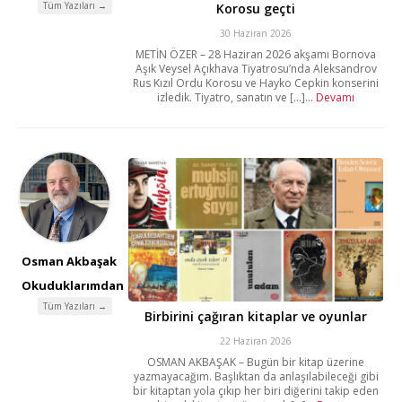
Tüm Yazıları →
Korosu geçti
30 Haziran 2026
METİN ÖZER – 28 Haziran 2026 akşamı Bornova
Aşık Veysel Açıkhava Tiyatrosu’nda Aleksandrov
Rus Kızıl Ordu Korosu ve Hayko Cepkin konserini
izledik. Tiyatro, sanatın ve [...]...
Devamı
Osman Akbaşak
Okuduklarımdan
Tüm Yazıları →
Birbirini çağıran kitaplar ve oyunlar
22 Haziran 2026
OSMAN AKBAŞAK – Bugün bir kitap üzerine
yazmayacağım. Başlıktan da anlaşılabileceği gibi
bir kitaptan yola çıkıp her biri diğerini takip eden