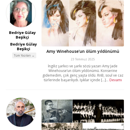
Bedriye Gülay
Beşikçi
Bedriye Gülay
Beşikçi
Amy Winehouse'un ölüm yıldönümü
Tüm Yazıları →
23 Temmuz 2025
İngiliz şarkıcı ve şarkı sözü yazarı Amy Jade
Winehouse’un ölüm yıldönümü. Konserine
gidemedim, çok genç yaşta öldü. RnB, soul ve caz
türlerinde başarılıydı. Işıklar içinde [...]...
Devamı