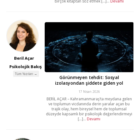
birçok kitaptan söz etmek [...]...
Devamı
Beril Açar
Psikolojik Bakış
Tüm Yazıları →
Görünmeyen tehdit: Sosyal
izolasyondan şiddete giden yol
17 Nisan 2026
BERİL AÇAR – Kahramanmaraş’ta meydana gelen
ve toplumun vicdanında derin yaralar açan bu
trajik olay, hem bireysel hem de toplumsal
düzeyde kapsamlı bir psikolojik değerlendirmeyi
[...]...
Devamı