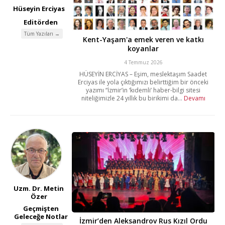
Hüseyin Erciyas
Editörden
Tüm Yazıları →
Kent-Yaşam'a emek veren ve katkı
koyanlar
4 Temmuz 2026
HÜSEYİN ERCİYAS – Eşim, meslektaşım Saadet
Erciyas ile yola çıktığımızı belirttiğim bir önceki
yazımı “İzmir’in ‘kıdemli’ haber-bilgi sitesi
niteliğimizle 24 yıllık bu birikimi da...
Devamı
Uzm. Dr. Metin
Özer
Geçmişten
Geleceğe Notlar
İzmir’den Aleksandrov Rus Kızıl Ordu