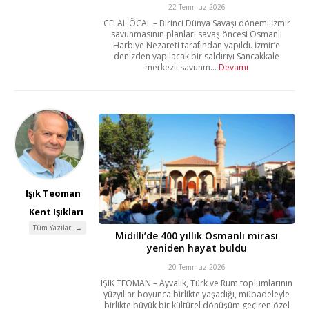
22 Temmuz 2026
CELAL ÖCAL – Birinci Dünya Savaşı dönemi İzmir
savunmasının planları savaş öncesi Osmanlı
Harbiye Nezareti tarafından yapıldı. İzmir’e
denizden yapılacak bir saldırıyı Sancakkale
merkezli savunm...
Devamı
Işık Teoman
Kent Işıkları
Tüm Yazıları →
Midilli’de 400 yıllık Osmanlı mirası
yeniden hayat buldu
20 Temmuz 2026
IŞIK TEOMAN – Ayvalık, Türk ve Rum toplumlarının
yüzyıllar boyunca birlikte yaşadığı, mübadeleyle
birlikte büyük bir kültürel dönüşüm geçiren özel