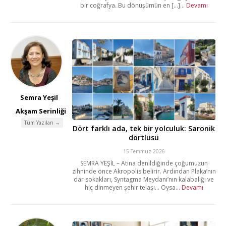
bir coğrafya. Bu dönüşümün en [...]...
Devamı
Semra Yeşil
Akşam Serinliği
Tüm Yazıları →
Dört farklı ada, tek bir yolculuk: Saronik
dörtlüsü
15 Temmuz 2026
SEMRA YEŞİL – Atina denildiğinde çoğumuzun
zihninde önce Akropolis belirir. Ardından Plaka’nın
dar sokakları, Syntagma Meydanı’nın kalabalığı ve
hiç dinmeyen şehir telaşı… Oysa...
Devamı