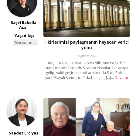
Raşel Rakella
Asal
Yaşadıkça
Fikirlerimizi paylaşmanın heyecan verici
Tüm Yazıları →
yönü
3 Ağustos 2026
RAŞEL RAKELLA ASAL – Stoacılık, Atina’daki bir
sundurmada başladı. Sıradan insanlar; bir araya
gelip, vakit geçirip kendi aralarında Stoa Poikile,
yani “Boyalı Sundurma” da buluşur, [...]...
Devamı
Saadet Erciyas