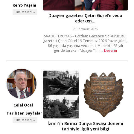
Kent-Yaşam
Tüm Yazıları →
Duayen gazeteci Çetin Gürel’e veda
ederken…
25 Temmuz 2026
SAADET ERCİYAS – Gözlem Gazetesi’nin kurucusu,
gazeteci Çetin Gürel 19 Temmuz 2026 Pazar günü,
86 yaşında yaşama veda etti. Meslekte 65 yılı
geride bırakan “duayen” [...]...
Devamı
Celal Öcal
Tarihten Sayfalar
Tüm Yazıları →
İzmir’in Birinci Dünya Savaşı dönemi
tarihiyle ilgili yeni bilgi