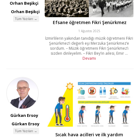
Orhan Beşikçi
Orhan Beşikçi
Tüm Yazıları →
Efsane öğretmen Fikri Şenürkmez
1 Ağustos 2025
İzmirlilerin yakından tanıdığı müzik öğretmeni Fikri
Şenürkmez’i değerli eşi Merzuka Şenürkmez’e
sordum. – Müzik öğretmeni Fikri Şenürkmez’i
sizden dinleyelim. – Fikri Bey’in ailesi, Emir ...
Devamı
Gürkan Ersoy
Gürkan Ersoy
Tüm Yazıları →
Sıcak hava acilleri ve ilk yardım