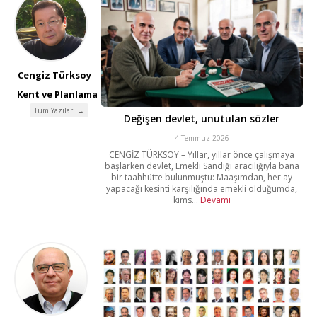
Cengiz Türksoy
Kent ve Planlama
Tüm Yazıları →
Değişen devlet, unutulan sözler
4 Temmuz 2026
CENGİZ TÜRKSOY – Yıllar, yıllar önce çalışmaya
başlarken devlet, Emekli Sandığı aracılığıyla bana
bir taahhütte bulunmuştu: Maaşımdan, her ay
yapacağı kesinti karşılığında emekli olduğumda,
kims...
Devamı