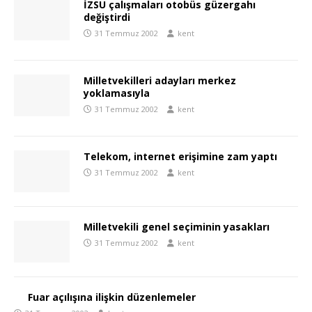
İZSU çalışmaları otobüs güzergahı
değiştirdi
31 Temmuz 2002
kent
Milletvekilleri adayları merkez
yoklamasıyla
31 Temmuz 2002
kent
Telekom, internet erişimine zam yaptı
31 Temmuz 2002
kent
Milletvekili genel seçiminin yasakları
31 Temmuz 2002
kent
Fuar açılışına ilişkin düzenlemeler