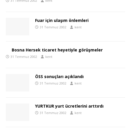
31 Temmuz 2002
kent
Fuar için ulaşım önlemleri
31 Temmuz 2002
kent
Bosna Hersek ticaret heyetiyle görüşmeler
31 Temmuz 2002
kent
ÖSS sonuçları açıklandı
31 Temmuz 2002
kent
YURTKUR yurt ücretlerini arttırdı
31 Temmuz 2002
kent