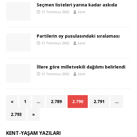
Seçmen listeleri yarına kadar askıda
31 Temmuz 2002
kent
Partilerin oy pusulasındaki sıralaması
31 Temmuz 2002
kent
İllere göre milletvekili dağılımı belirlendi
31 Temmuz 2002
kent
«
1
…
2.789
2.790
2.791
…
2.793
»
KENT-YAŞAM YAZILARI