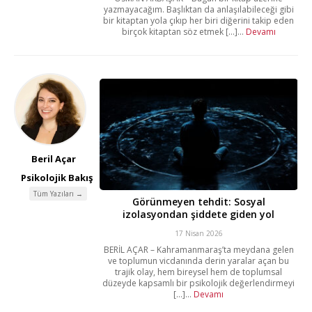
yazmayacağım. Başlıktan da anlaşılabileceği gibi
bir kitaptan yola çıkıp her biri diğerini takip eden
birçok kitaptan söz etmek [...]...
Devamı
Beril Açar
Psikolojik Bakış
Tüm Yazıları →
Görünmeyen tehdit: Sosyal
izolasyondan şiddete giden yol
17 Nisan 2026
BERİL AÇAR – Kahramanmaraş’ta meydana gelen
ve toplumun vicdanında derin yaralar açan bu
trajik olay, hem bireysel hem de toplumsal
düzeyde kapsamlı bir psikolojik değerlendirmeyi
[...]...
Devamı