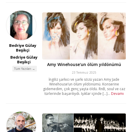
Bedriye Gülay
Beşikçi
Bedriye Gülay
Beşikçi
Amy Winehouse'un ölüm yıldönümü
Tüm Yazıları →
23 Temmuz 2025
İngiliz şarkıcı ve şarkı sözü yazarı Amy Jade
Winehouse’un ölüm yıldönümü. Konserine
gidemedim, çok genç yaşta öldü. RnB, soul ve caz
türlerinde başarılıydı. Işıklar içinde [...]...
Devamı