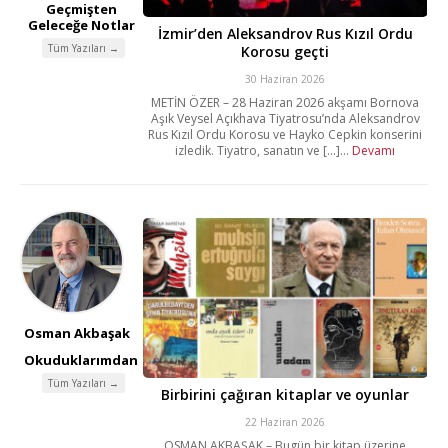
Geçmişten
Geleceğe Notlar
İzmir’den Aleksandrov Rus Kızıl Ordu
Tüm Yazıları →
Korosu geçti
30 Haziran 2026
METİN ÖZER – 28 Haziran 2026 akşamı Bornova
Aşık Veysel Açıkhava Tiyatrosu’nda Aleksandrov
Rus Kızıl Ordu Korosu ve Hayko Cepkin konserini
izledik. Tiyatro, sanatın ve [...]...
Devamı
Osman Akbaşak
Okuduklarımdan
Tüm Yazıları →
Birbirini çağıran kitaplar ve oyunlar
22 Haziran 2026
OSMAN AKBAŞAK – Bugün bir kitap üzerine