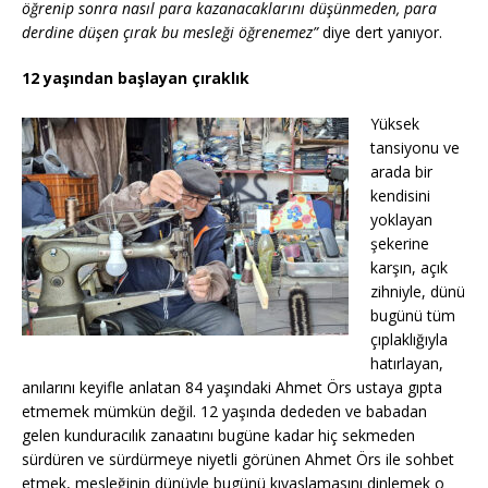
öğrenip sonra nasıl para kazanacaklarını düşünmeden, para
derdine düşen çırak bu mesleği öğrenemez”
diye dert yanıyor.
12 yaşından başlayan çıraklık
Yüksek
tansiyonu ve
arada bir
kendisini
yoklayan
şekerine
karşın, açık
zihniyle, dünü
bugünü tüm
çıplaklığıyla
hatırlayan,
anılarını keyifle anlatan 84 yaşındaki Ahmet Örs ustaya gıpta
etmemek mümkün değil. 12 yaşında dededen ve babadan
gelen kunduracılık zanaatını bugüne kadar hiç sekmeden
sürdüren ve sürdürmeye niyetli görünen Ahmet Örs ile sohbet
etmek, mesleğinin dünüyle bugünü kıyaslamasını dinlemek o