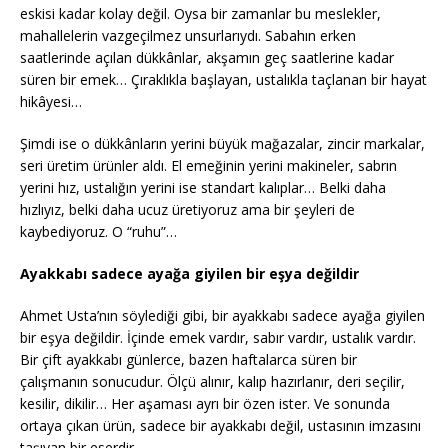
eskisi kadar kolay değil. Oysa bir zamanlar bu meslekler,
mahallelerin vazgeçilmez unsurlarıydı. Sabahın erken
saatlerinde açılan dükkânlar, akşamın geç saatlerine kadar
süren bir emek… Çıraklıkla başlayan, ustalıkla taçlanan bir hayat
hikâyesi…
Şimdi ise o dükkânların yerini büyük mağazalar, zincir markalar,
seri üretim ürünler aldı. El emeğinin yerini makineler, sabrın
yerini hız, ustalığın yerini ise standart kalıplar… Belki daha
hızlıyız, belki daha ucuz üretiyoruz ama bir şeyleri de
kaybediyoruz. O “ruhu”…
Ayakkabı sadece ayağa giyilen bir eşya değildir
Ahmet Usta’nın söylediği gibi, bir ayakkabı sadece ayağa giyilen
bir eşya değildir. İçinde emek vardır, sabır vardır, ustalık vardır.
Bir çift ayakkabı günlerce, bazen haftalarca süren bir
çalışmanın sonucudur. Ölçü alınır, kalıp hazırlanır, deri seçilir,
kesilir, dikilir… Her aşaması ayrı bir özen ister. Ve sonunda
ortaya çıkan ürün, sadece bir ayakkabı değil, ustasının imzasını
taşıyan bir eserdir.