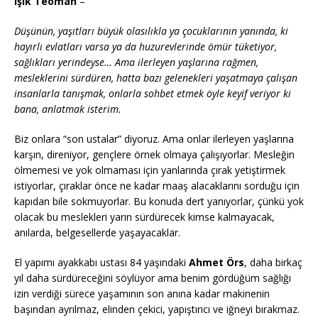
Işık Teoman
–
Düşünün, yaşıtları büyük olasılıkla ya çocuklarının yanında, ki
hayırlı evlatları varsa ya da huzurevlerinde ömür tüketiyor,
sağlıkları yerindeyse… Ama ilerleyen yaşlarına rağmen,
mesleklerini sürdüren, hatta bazı gelenekleri yaşatmaya çalışan
insanlarla tanışmak, onlarla sohbet etmek öyle keyif veriyor ki
bana, anlatmak isterim.
Biz onlara “son ustalar” diyoruz. Ama onlar ilerleyen yaşlarına
karşın, direniyor, gençlere örnek olmaya çalışıyorlar. Mesleğin
ölmemesi ve yok olmaması için yanlarında çırak yetiştirmek
istiyorlar, çıraklar önce ne kadar maaş alacaklarını sorduğu için
kapıdan bile sokmuyorlar. Bu konuda dert yanıyorlar, çünkü yok
olacak bu meslekleri yarın sürdürecek kimse kalmayacak,
anılarda, belgesellerde yaşayacaklar.
El yapımı ayakkabı ustası 84 yaşındaki
Ahmet Örs
, daha birkaç
yıl daha sürdüreceğini söylüyor ama benim gördüğüm sağlığı
izin verdiği sürece yaşamının son anına kadar makinenin
başından ayrılmaz, elinden çekici, yapıştırıcı ve iğneyi bırakmaz.