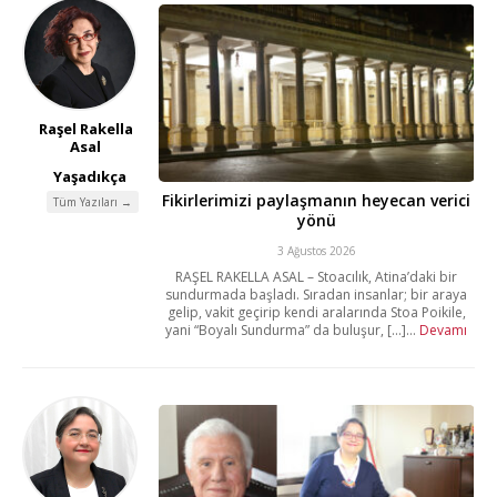
Raşel Rakella
Asal
Yaşadıkça
Fikirlerimizi paylaşmanın heyecan verici
Tüm Yazıları →
yönü
3 Ağustos 2026
RAŞEL RAKELLA ASAL – Stoacılık, Atina’daki bir
sundurmada başladı. Sıradan insanlar; bir araya
gelip, vakit geçirip kendi aralarında Stoa Poikile,
yani “Boyalı Sundurma” da buluşur, [...]...
Devamı