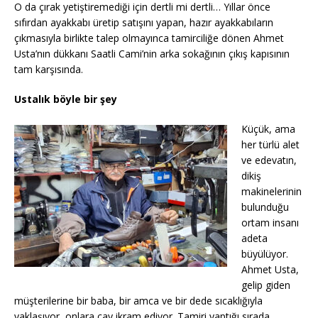
O da çırak yetiştiremediği için dertli mi dertli… Yıllar önce
sıfırdan ayakkabı üretip satışını yapan, hazır ayakkabıların
çıkmasıyla birlikte talep olmayınca tamirciliğe dönen Ahmet
Usta’nın dükkanı Saatli Cami’nin arka sokağının çıkış kapısının
tam karşısında.
Ustalık böyle bir şey
Küçük, ama
her türlü alet
ve edevatın,
dikiş
makinelerinin
bulunduğu
ortam insanı
adeta
büyülüyor.
Ahmet Usta,
gelip giden
müşterilerine bir baba, bir amca ve bir dede sıcaklığıyla
yaklaşıyor, onlara çay ikram ediyor. Tamiri yaptığı sırada