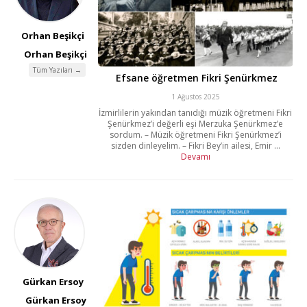
Orhan Beşikçi
Orhan Beşikçi
Tüm Yazıları →
Efsane öğretmen Fikri Şenürkmez
1 Ağustos 2025
İzmirlilerin yakından tanıdığı müzik öğretmeni Fikri
Şenürkmez’i değerli eşi Merzuka Şenürkmez’e
sordum. – Müzik öğretmeni Fikri Şenürkmez’i
sizden dinleyelim. – Fikri Bey’in ailesi, Emir ...
Devamı
Gürkan Ersoy
Gürkan Ersoy