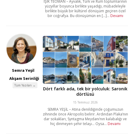
IŞIK TEOMAN – Ayvalık, Türk ve Rum toplumlarının
yüzyıllar boyunca birlikte yaşadığı, mübadeleyle
birlikte büyük bir kültürel dönüşüm geçiren özel
bir coğrafya. Bu dönüşümün en [...]...
Devamı
Semra Yeşil
Akşam Serinliği
Tüm Yazıları →
Dört farklı ada, tek bir yolculuk: Saronik
dörtlüsü
15 Temmuz 2026
SEMRA YEŞİL – Atina denildiğinde çoğumuzun
zihninde önce Akropolis belirir. Ardından Plaka’nın
dar sokakları, Syntagma Meydanı’nın kalabalığı ve
hiç dinmeyen şehir telaşı… Oysa...
Devamı