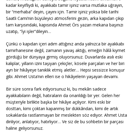
kadar keyifliydi ki, ayakkabı tamir işiniz varsa mutlaka uğrayın,
bir “merhaba” deyin, çayını için. Tamir işiniz yoksa bile tarihi
Saatli Cami’nin büyüleyici atmosferini gezin, arka kapıdan çıkıp
tam karşısındaki, kapısında Ahmet Örs yazan mekana başınızı
uzatıp, “İyi işler”dileyin…
Çünkü o kapıdan içeri adım attığınız anda yalnızca bir ayakkabı
tamirhanesine değil, zamanın yavaş aktığı, emeğin hâlâ kıymet
gördüğü bir dünyaya girmiş oluyorsunuz. Duvarlarda asılı eski
kalıplar, yılların izini taşıyan çekiçler, kösele parçaları ve her biri
ayrı bir hikâyeye tanıklık etmiş aletler… Hepsi sessizce konuşur
gibi. Ahmet Usta’nın elleri ise o hikâyelerin yaşayan devamı.
Bir süre sonra fark ediyorsunuz ki, bu mekân sadece
ayakkabıların değil, hatıraların da onarıldığı bir yer. Gelen her
müşteriyle birlikte başka bir hikâye açılıyor. Kimi eski bir
dosttan, kimi çoktan kapanmış bir dükkândan, kimi de artık
sokaklarda rastlanmayan bir meslekten söz ediyor. Ahmet Usta
dinliyor, anlatıyor, hatırlıyor… Ve siz de bu sohbetin bir parçası
haline geliyorsunuz.