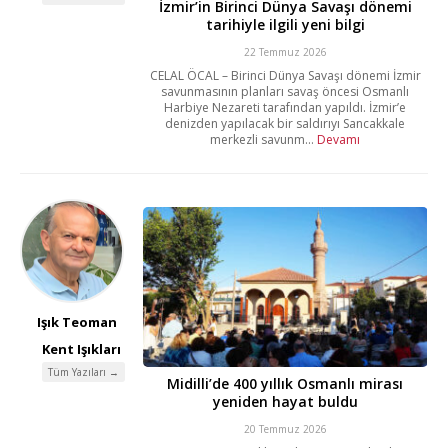
İzmir’in Birinci Dünya Savaşı dönemi
tarihiyle ilgili yeni bilgi
22 Temmuz 2026
CELAL ÖCAL – Birinci Dünya Savaşı dönemi İzmir
savunmasının planları savaş öncesi Osmanlı
Harbiye Nezareti tarafından yapıldı. İzmir’e
denizden yapılacak bir saldırıyı Sancakkale
merkezli savunm...
Devamı
Işık Teoman
Kent Işıkları
Tüm Yazıları →
Midilli’de 400 yıllık Osmanlı mirası
yeniden hayat buldu
20 Temmuz 2026