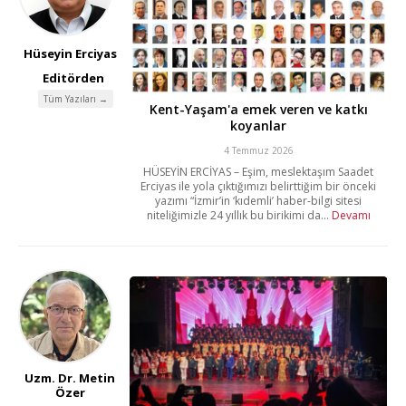
Hüseyin Erciyas
Editörden
Tüm Yazıları →
Kent-Yaşam'a emek veren ve katkı
koyanlar
4 Temmuz 2026
HÜSEYİN ERCİYAS – Eşim, meslektaşım Saadet
Erciyas ile yola çıktığımızı belirttiğim bir önceki
yazımı “İzmir’in ‘kıdemli’ haber-bilgi sitesi
niteliğimizle 24 yıllık bu birikimi da...
Devamı
Uzm. Dr. Metin
Özer