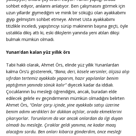
sohbet ediyor, anılarını anlatıyor. Ben çalışmasını görmek için
uzun yıllardır giymediğim ve minik bir söküğü olan ayakkabımı
giyip gelmiştim sohbet etmeye. Ahmet Usta ayakkabımı
titizlikle inceledi, yapıştırıcıyı sürüp makinenin başına geçti, öyle
ustalıkla dikiş attı ki, eski dikişlerin yanında yeni atılan dikişi
bulmak mümkün olmadı.
Yunan’dan kalan yüz yıllık örs
Tabii haklı olarak, Ahmet Örs, elinde yüz yıllık Yunanlardan
kalma Örs’ü göstererek,
“Bana, deri, kösele versinler, ölçüsü alıp
sıfırdan tertemiz ayakkabı yaparım, hazır yapılanlar benim
yaptığımın yanında sönük kalır”
diyecek kadar da iddialı.
Çocuklarının bu mesleği öğrendiğini, ancak, buradan elde
edilecek gelirle ev geçindirmenin mümkün olmadığını belirten
Ahmet Örs,
“Onlar çarşı içinde, yine ayakkabı satışı üzerine
benim adımı verdikleri bir dükkan açtılar, orada ekmeklerini
çıkarıyorlar. Torunlarım da var ancak onlardan da ilgi duyan
olmadı bu mesleğe. Çıraklar geldi yanıma, ne kadar maaş
alacağını sordu. Ben onları kibarca gönderdim, önce mesleği