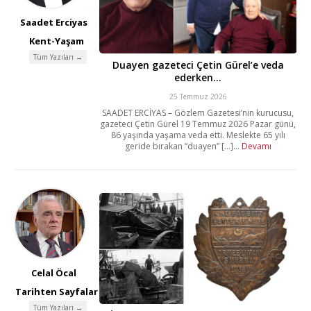
Saadet Erciyas
Kent-Yaşam
Tüm Yazıları →
Duayen gazeteci Çetin Gürel’e veda
ederken…
25 Temmuz 2026
SAADET ERCİYAS – Gözlem Gazetesi’nin kurucusu,
gazeteci Çetin Gürel 19 Temmuz 2026 Pazar günü,
86 yaşında yaşama veda etti. Meslekte 65 yılı
geride bırakan “duayen” [...]...
Devamı
Celal Öcal
Tarihten Sayfalar
Tüm Yazıları →