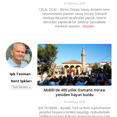
22 Temmuz 2026
CELAL ÖCAL – Birinci Dünya Savaşı dönemi İzmir
savunmasının planları savaş öncesi Osmanlı
Harbiye Nezareti tarafından yapıldı. İzmir’e
denizden yapılacak bir saldırıyı Sancakkale
merkezli savunm...
Devamı
Işık Teoman
Kent Işıkları
Tüm Yazıları →
Midilli’de 400 yıllık Osmanlı mirası
yeniden hayat buldu
20 Temmuz 2026
IŞIK TEOMAN – Ayvalık, Türk ve Rum toplumlarının
yüzyıllar boyunca birlikte yaşadığı, mübadeleyle
birlikte büyük bir kültürel dönüşüm geçiren özel