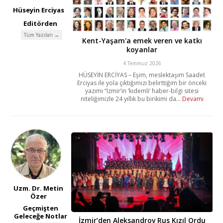
Hüseyin Erciyas
Editörden
Tüm Yazıları →
Kent-Yaşam'a emek veren ve katkı
koyanlar
4 Temmuz 2026
HÜSEYİN ERCİYAS – Eşim, meslektaşım Saadet
Erciyas ile yola çıktığımızı belirttiğim bir önceki
yazımı “İzmir’in ‘kıdemli’ haber-bilgi sitesi
niteliğimizle 24 yıllık bu birikimi da...
Devamı
Uzm. Dr. Metin
Özer
Geçmişten
Geleceğe Notlar
İzmir’den Aleksandrov Rus Kızıl Ordu