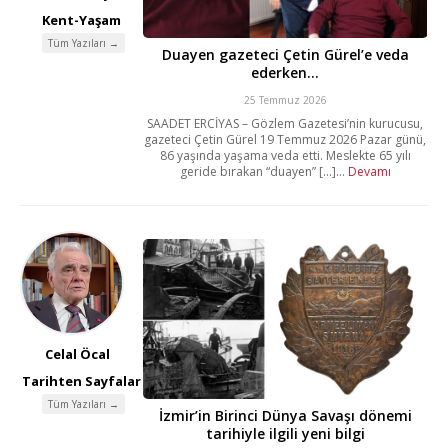
Kent-Yaşam
Tüm Yazıları →
Duayen gazeteci Çetin Gürel’e veda
ederken…
25 Temmuz 2026
SAADET ERCİYAS – Gözlem Gazetesi’nin kurucusu,
gazeteci Çetin Gürel 19 Temmuz 2026 Pazar günü,
86 yaşında yaşama veda etti. Meslekte 65 yılı
geride bırakan “duayen” [...]...
Devamı
Celal Öcal
Tarihten Sayfalar
Tüm Yazıları →
İzmir’in Birinci Dünya Savaşı dönemi
tarihiyle ilgili yeni bilgi