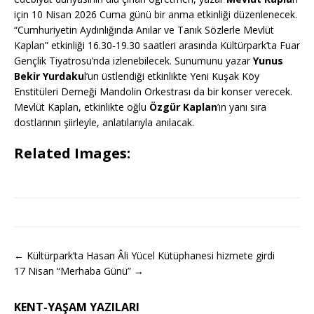
için 10 Nisan 2026 Cuma günü bir anma etkinliği düzenlenecek.
“Cumhuriyetin Aydınlığında Anılar ve Tanık Sözlerle Mevlüt
Kaplan” etkinliği 16.30-19.30 saatleri arasında Kültürpark’ta Fuar
Gençlik Tiyatrosu’nda izlenebilecek. Sunumunu yazar
Yunus
Bekir Yurdaku
l’un üstlendiği etkinlikte Yeni Kuşak Köy
Enstitüleri Derneği Mandolin Orkestrası da bir konser verecek.
Mevlüt Kaplan, etkinlikte oğlu
Özgür Kaplan
’ın yanı sıra
dostlarının şiirleyle, anlatılarıyla anılacak.
Related Images:
← Kültürpark’ta Hasan Âli Yücel Kütüphanesi hizmete girdi
17 Nisan “Merhaba Günü” →
KENT-YAŞAM YAZILARI