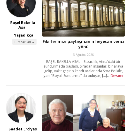
Raşel Rakella
Asal
Yaşadıkça
Fikirlerimizi paylaşmanın heyecan verici
Tüm Yazıları →
yönü
3 Ağustos 2026
RAŞEL RAKELLA ASAL – Stoacılık, Atina’daki bir
sundurmada başladı. Sıradan insanlar; bir araya
gelip, vakit geçirip kendi aralarında Stoa Poikile,
yani “Boyalı Sundurma” da buluşur, [...]...
Devamı
Saadet Erciyas