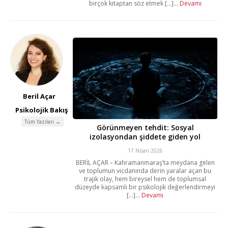
birçok kitaptan söz etmek [...]...
Devamı
Beril Açar
Psikolojik Bakış
Tüm Yazıları →
Görünmeyen tehdit: Sosyal
izolasyondan şiddete giden yol
17 Nisan 2026
BERİL AÇAR – Kahramanmaraş’ta meydana gelen
ve toplumun vicdanında derin yaralar açan bu
trajik olay, hem bireysel hem de toplumsal
düzeyde kapsamlı bir psikolojik değerlendirmeyi
[...]...
Devamı