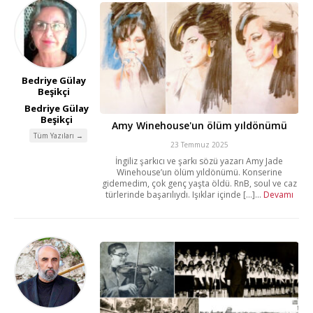
Bedriye Gülay
Beşikçi
Bedriye Gülay
Beşikçi
Amy Winehouse'un ölüm yıldönümü
Tüm Yazıları →
23 Temmuz 2025
İngiliz şarkıcı ve şarkı sözü yazarı Amy Jade
Winehouse’un ölüm yıldönümü. Konserine
gidemedim, çok genç yaşta öldü. RnB, soul ve caz
türlerinde başarılıydı. Işıklar içinde [...]...
Devamı