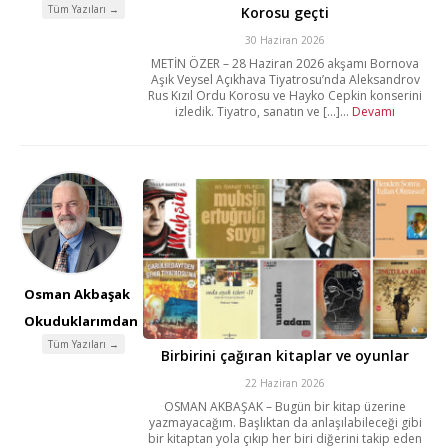
Tüm Yazıları →
Korosu geçti
30 Haziran 2026
METİN ÖZER – 28 Haziran 2026 akşamı Bornova
Aşık Veysel Açıkhava Tiyatrosu’nda Aleksandrov
Rus Kızıl Ordu Korosu ve Hayko Cepkin konserini
izledik. Tiyatro, sanatın ve [...]...
Devamı
Osman Akbaşak
Okuduklarımdan
Tüm Yazıları →
Birbirini çağıran kitaplar ve oyunlar
22 Haziran 2026
OSMAN AKBAŞAK – Bugün bir kitap üzerine
yazmayacağım. Başlıktan da anlaşılabileceği gibi
bir kitaptan yola çıkıp her biri diğerini takip eden