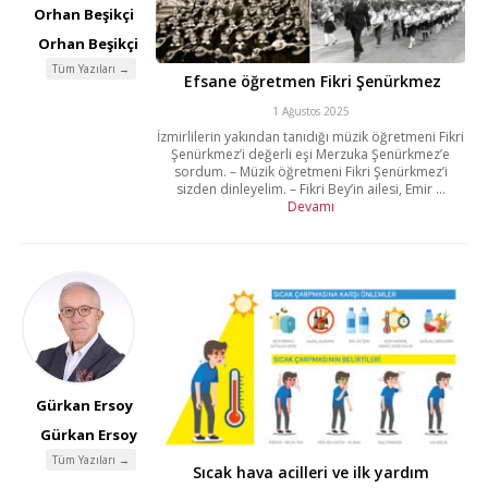
Orhan Beşikçi
Orhan Beşikçi
Tüm Yazıları →
Efsane öğretmen Fikri Şenürkmez
1 Ağustos 2025
İzmirlilerin yakından tanıdığı müzik öğretmeni Fikri
Şenürkmez’i değerli eşi Merzuka Şenürkmez’e
sordum. – Müzik öğretmeni Fikri Şenürkmez’i
sizden dinleyelim. – Fikri Bey’in ailesi, Emir ...
Devamı
Gürkan Ersoy
Gürkan Ersoy
Tüm Yazıları →
Sıcak hava acilleri ve ilk yardım