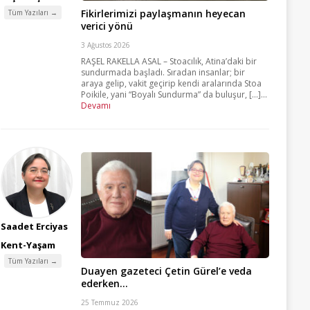
Fikirlerimizi paylaşmanın heyecan
Tüm Yazıları →
verici yönü
3 Ağustos 2026
RAŞEL RAKELLA ASAL – Stoacılık, Atina’daki bir
sundurmada başladı. Sıradan insanlar; bir
araya gelip, vakit geçirip kendi aralarında Stoa
Poikile, yani “Boyalı Sundurma” da buluşur, [...]...
Devamı
Saadet Erciyas
Kent-Yaşam
Tüm Yazıları →
Duayen gazeteci Çetin Gürel’e veda
ederken…
25 Temmuz 2026