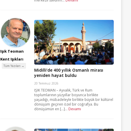
merkezli savunm...
Devamı
Işık Teoman
Kent Işıkları
Tüm Yazıları →
Midilli’de 400 yıllık Osmanlı mirası
yeniden hayat buldu
20 Temmuz 2026
IŞIK TEOMAN – Ayvalık, Türk ve Rum
toplumlarının yüzyıllar boyunca birlikte
yaşadığı, mübadeleyle birlikte büyük bir kültürel
dönüşüm geçiren özel bir coğrafya. Bu
dönüşümün en [...]...
Devamı