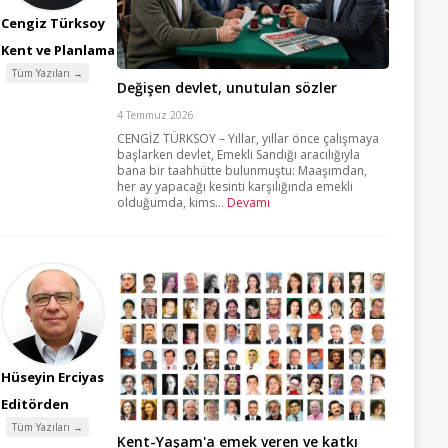
Cengiz Türksoy
Kent ve Planlama
Tüm Yazıları →
Değişen devlet, unutulan sözler
4 Temmuz 2026
CENGİZ TÜRKSOY – Yıllar, yıllar önce çalışmaya
başlarken devlet, Emekli Sandığı aracılığıyla
bana bir taahhütte bulunmuştu: Maaşımdan,
her ay yapacağı kesinti karşılığında emekli
olduğumda, kims...
Devamı
Hüseyin Erciyas
Editörden
Tüm Yazıları →
Kent-Yaşam'a emek veren ve katkı