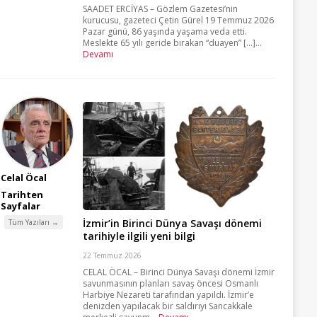
SAADET ERCİYAS – Gözlem Gazetesi’nin
kurucusu, gazeteci Çetin Gürel 19 Temmuz 2026
Pazar günü, 86 yaşında yaşama veda etti.
Meslekte 65 yılı geride bırakan “duayen” [...]...
Devamı
Celal Öcal
Tarihten
Sayfalar
İzmir’in Birinci Dünya Savaşı dönemi
Tüm Yazıları →
tarihiyle ilgili yeni bilgi
22 Temmuz 2026
CELAL ÖCAL – Birinci Dünya Savaşı dönemi İzmir
savunmasının planları savaş öncesi Osmanlı
Harbiye Nezareti tarafından yapıldı. İzmir’e
denizden yapılacak bir saldırıyı Sancakkale