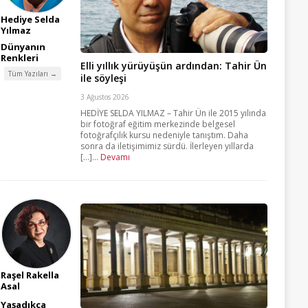
Hediye Selda
Yılmaz
Dünyanın
Renkleri
Elli yıllık yürüyüşün ardından: Tahir Ün
Tüm Yazıları →
ile söyleşi
3 Ağustos 2026
HEDİYE SELDA YILMAZ – Tahir Ün ile 2015 yılında
bir fotoğraf eğitim merkezinde belgesel
fotoğrafçılık kursu nedeniyle tanıştım. Daha
sonra da iletişimimiz sürdü. İlerleyen yıllarda
[...]...
Devamı
Raşel Rakella
Asal
Yaşadıkça