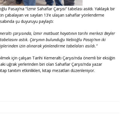
lu Pasajı’na “İzmir Sahaflar Çarşısı” tabelası asıldı. Yaklaşık bir
için çabalayan ve sayıları 13’e ulaşan sahaflar yönlendirme
hesabında şu duyuruyu paylaştı:
emeraltı çarşısında, İzmir matbuat hayatının tarihi merkezi Beyler
 tabelasını astık. Çarşının bulunduğu Nebioğlu Pasajı’nın iki
iplerinden izin alınarak yönlendirme tabelaları asıldı.”
lmek için çalışan Tarihi Kemeraltı Çarşısı’nda önemli bir eksiğin
ndaki uğrak yerlerinden biri olan Sahaflar Çarşısı’nda yazar
itap tanıtım etkinlikleri, kitap mezatları düzenleniyor.