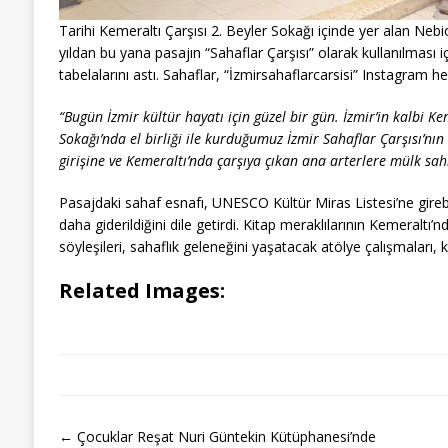
Tarihi Kemeraltı Çarşısı 2. Beyler Sokağı içinde yer alan Nebioğ
yıldan bu yana pasajın “Sahaflar Çarşısı” olarak kullanılması 
tabelalarını astı. Sahaflar, “İzmirsahaflarcarsisi” Instagram 
“Bugün İzmir kültür hayatı için güzel bir gün. İzmir’in kalbi K
Sokağı’nda el birliği ile kurduğumuz İzmir Sahaflar Çarşısı’nın
girişine ve Kemeraltı’nda çarşıya çıkan ana arterlere mülk sah
Pasajdaki sahaf esnafı, UNESCO Kültür Miras Listesi’ne girebi
daha giderildiğini dile getirdi. Kitap meraklılarının Kemeraltı’
söyleşileri, sahaflık geleneğini yaşatacak atölye çalışmaları, k
Related Images:
← Çocuklar Reşat Nuri Güntekin Kütüphanesi’nde