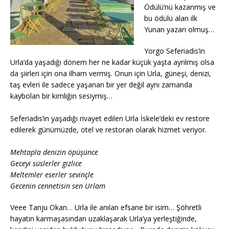
Ödülü’nü kazanmış ve
bu ödülü alan ilk
Yunan yazarı olmuş…
Yorgo Seferiadis’in
Urla’da yaşadığı dönem her ne kadar küçük yaşta ayrılmış olsa
da şiirleri için ona ilham vermiş. Onun için Urla, güneşi, denizi,
taş evleri ile sadece yaşanan bir yer değil aynı zamanda
kaybolan bir kimliğin sesiymiş…
Seferiadis’in yaşadığı rivayet edilen Urla İskele’deki ev restore
edilerek günümüzde, otel ve restoran olarak hizmet veriyor.
Mehtapla denizin öpüşünce
Geceyi süslerler gizlice
Meltemler eserler sevinçle
Gecenin cennetisin sen Urlam
Veee Tanju Okan… Urla ile anılan efsane bir isim… Şöhretli
hayatın karmaşasından uzaklaşarak Urla’ya yerleştiğinde,