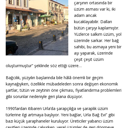
çarşının ortasında bir
üzüm asması var ki, iki
adam ancak
kucaklayabilir. Dalları
bütün çarşıyı kaplamıştır.
Yüzlerce salkım üzüm, yol
üzerinde sarkar. Her bağ
sahibi, bu asmaya yeni bir
aşı yaparak, üzerinde
çeşit çeşit üzüm
oluşturmuştur” şeklinde söz ettiği üzere…
Bağcılık, yüzyılın başlarında bile hâlâ önemli bir geçim
kaynağıyken, özellikle mübadeleden sonra değişen ekonomik
şartlar, tütün ve zeytinin öne çıkması, fiyatlandırma problemleri
gibi sorunlar nedeniyle geri plana düşüyor.
1990’lardan itibaren Urla’da şarapçılığa ve şaraplık üzüm
türlerine ilgi artmaya başlıyor. Yeni bağlar, Urla Bağ Evi” gibi
bazı küçük şaraphaneler kuruluyor. Üreticiler yabancı üzüm
çeşitleri üzerinde çalışırken, yerel üzümler de geri dönmeye