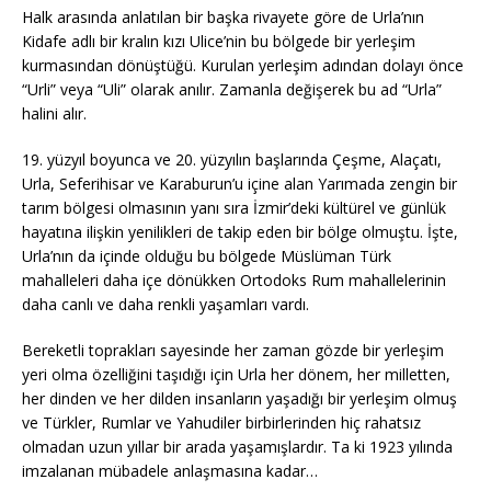
Halk arasında anlatılan bir başka rivayete göre de Urla’nın
Kidafe adlı bir kralın kızı Ulice’nin bu bölgede bir yerleşim
kurmasından dönüştüğü. Kurulan yerleşim adından dolayı önce
“Urli” veya “Uli” olarak anılır. Zamanla değişerek bu ad “Urla”
halini alır.
19. yüzyıl boyunca ve 20. yüzyılın başlarında Çeşme, Alaçatı,
Urla, Seferihisar ve Karaburun’u içine alan Yarımada zengin bir
tarım bölgesi olmasının yanı sıra İzmir’deki kültürel ve günlük
hayatına ilişkin yenilikleri de takip eden bir bölge olmuştu. İşte,
Urla’nın da içinde olduğu bu bölgede Müslüman Türk
mahalleleri daha içe dönükken Ortodoks Rum mahallelerinin
daha canlı ve daha renkli yaşamları vardı.
Bereketli toprakları sayesinde her zaman gözde bir yerleşim
yeri olma özelliğini taşıdığı için Urla her dönem, her milletten,
her dinden ve her dilden insanların yaşadığı bir yerleşim olmuş
ve Türkler, Rumlar ve Yahudiler birbirlerinden hiç rahatsız
olmadan uzun yıllar bir arada yaşamışlardır. Ta ki 1923 yılında
imzalanan mübadele anlaşmasına kadar…