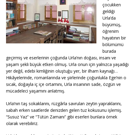
çocukken
geldiği
Urla’da
büyümüş,
öğrenim
hayatının bir
bölümümü
burada
geçirmiş ve eserlerinin çoğunda Urla’nın doğası, insanı ve
yaşam şekli büyük etken olmuş. Urla onun için yalnızca yaşadığı
yer değil, edebi kimliğinin oluştuğu yer, bir ilham kaynağı…
Hikâyelerinde, romanlarında ve şiirlerinde çoğunlukla Ege’nin o
sıcak, doğayla iç içe ortamını, Urla insanının sade, özgün ve
mücadeleci yaşamını anlatmış.
Urla’nın taş sokaklarını, rüzgârla savrulan zeytin yapraklarını,
sabah erken saatlerde denizden gelen tuz kokusunu işlemiş.
“Susuz Yaz” ve “Tütün Zamanı” gibi eserleri bunlara örnek
olarak verebiliriz.