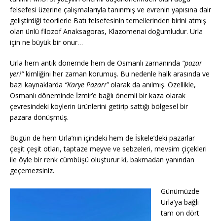
felsefesi üzerine çalışmalarıyla tanınmış ve evrenin yapısına dair
geliştirdiği teorilerle Batı felsefesinin temellerinden birini atmış
olan ünlü filozof Anaksagoras, Klazomenai doğumludur. Urla
için ne büyük bir onur…
Urla hem antik dönemde hem de Osmanlı zamanında
“pazar
yeri”
kimliğini her zaman korumuş. Bu nedenle halk arasında ve
bazı kaynaklarda
“Karye Pazarı”
olarak da anılmış. Özellikle,
Osmanlı döneminde İzmir’e bağlı önemli bir kaza olarak
çevresindeki köylerin ürünlerini getirip sattığı bölgesel bir
pazara dönüşmüş.
Bugün de hem Urla’nın içindeki hem de İskele’deki pazarlar
çeşit çeşit otları, taptaze meyve ve sebzeleri, mevsim çiçekleri
ile öyle bir renk cümbüşü oluşturur ki, bakmadan yanından
geçemezsiniz.
Günümüzde
Urla’ya bağlı
tam on dört