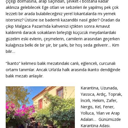
çiçeği dolmasına, arap saçından, şevket-i bostana kadar
aklınıza gelebilecek Ege otları ve sebzeleri ile yapılmış pek çok
lezzeti bir arada bulabileceğiniz yerel lokantalarda mı yemek
istersiniz? Üstüne ise bademli kazandibi nasıl gider? Oradan da
çıkıp Malgaca Pazarı’nda kahvenizi içtikten sonra Arnavut
kaldırımlı daracık sokakların birleştiği küçücük meydanlardaki
güzelim eski evlerin, çeşmelerin, camilerin arasından geçerken
kulağınıza belki de bir şiir, bir şarkı, bir hoş seda geliverir… Kim
bilir…
“İkanto” kelimesi balık mezatındaki canlı, eğlenceli, curcunalı
ortamı tanımlar. Ancak Urla’da halk arasında ikanto dendiğinde
balık mezatı anlaşılır.
Karantina, Uzunada,
Yassıca, Ardıç, Toprak,
İncirli, Hekim, Zafer,
Nergis, Kel, Fener,
Yolluca, Yılan ve Arap
Adaları… Günümüzde
Karantina Adası.