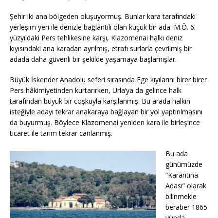
Şehir iki ana bölgeden oluşuyormuş. Bunlar kara tarafındaki
yerleşim yeri ile denizle bağlantılı olan küçük bir ada. M.Ö. 6.
yüzyıldaki Pers tehlikesine karşı, Klazomenai halkı deniz
kıyısındaki ana karadan ayrılmış, etrafı surlarla çevrilmiş bir
adada daha güvenli bir şekilde yaşamaya başlamışlar.
Büyük İskender Anadolu seferi sırasında Ege kıyılarını birer birer
Pers hâkimiyetinden kurtarırken, Urla’ya da gelince halk
tarafından büyük bir coşkuyla karşılanmış. Bu arada halkın
isteğiyle adayı tekrar anakaraya bağlayan bir yol yaptırılmasını
da buyurmuş. Böylece Klazomenai yeniden kara ile birleşince
ticaret ile tarım tekrar canlanmış.
Bu ada
günümüzde
“Karantina
Adası” olarak
bilinmekle
beraber 1865
yılında