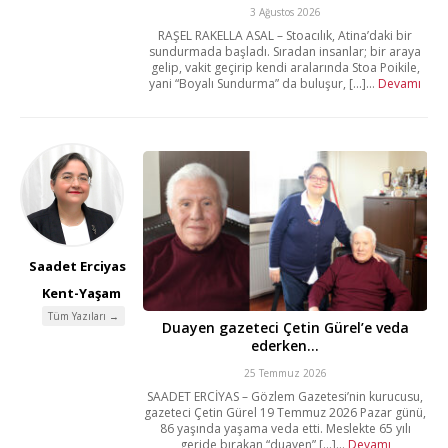
3 Ağustos 2026
RAŞEL RAKELLA ASAL – Stoacılık, Atina’daki bir
sundurmada başladı. Sıradan insanlar; bir araya
gelip, vakit geçirip kendi aralarında Stoa Poikile,
yani “Boyalı Sundurma” da buluşur, [...]...
Devamı
Saadet Erciyas
Kent-Yaşam
Tüm Yazıları →
Duayen gazeteci Çetin Gürel’e veda
ederken…
25 Temmuz 2026
SAADET ERCİYAS – Gözlem Gazetesi’nin kurucusu,
gazeteci Çetin Gürel 19 Temmuz 2026 Pazar günü,
86 yaşında yaşama veda etti. Meslekte 65 yılı
geride bırakan “duayen” [...]...
Devamı