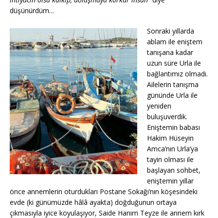
düşünürdüm…
Sonraki yıllarda
ablam ile eniştem
tanışana kadar
uzun süre Urla ile
bağlantımız olmadı.
Ailelerin tanışma
gününde Urla ile
yeniden
buluşuverdik.
Eniştemin babası
Hakim Hüseyin
Amca’nın Urla’ya
tayin olması ile
başlayan sohbet,
eniştemin yıllar
önce annemlerin oturdukları Postane Sokağı’nın köşesindeki
evde (ki günümüzde hâlâ ayakta) doğduğunun ortaya
çıkmasıyla iyice koyulaşıyor, Saide Hanım Teyze ile annem kırk