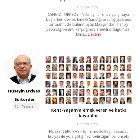
4 Temmuz 2026
CENGİZ TÜRKSOY – Yıllar, yıllar önce çalışmaya
başlarken devlet, Emekli Sandığı aracılığıyla bana
bir taahhütte bulunmuştu: Maaşımdan, her ay
yapacağı kesinti karşılığında emekli olduğumda,
kims...
Devamı
Hüseyin Erciyas
Editörden
Tüm Yazıları →
Kent-Yaşam'a emek veren ve katkı
koyanlar
4 Temmuz 2026
HÜSEYİN ERCİYAS – Eşim, meslektaşım Saadet
Erciyas ile yola çıktığımızı belirttiğim bir önceki