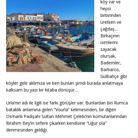
köy var ve
hepsi
birbirinden
üretken ve
çağdaş…
Birkaçının
isimlerini
sayacak
olursak,
Bademler,
Barbaros,
Gülbahçe gibi
köyler gelir aklımıza ve ben bunları şimdi burada anlatmaya
kalksam bu yazı bir kitaba dönüşür…
Urla’nın adı ile ilgili ise farkı görüşler var. Bunlardan biri Rumca
bataklık anlamına gelen “Vourla” kelimesinden, bir diğeri
Osmanlı Padişahı Sultan Mehmet Çelebi’nin komutanlarından
İbrahim Bey’in sefere çıkarken kendisine “Uğur ola”
denmesinden geldiği.