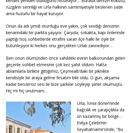
kendini yeniden bulduğunu hissediyor… Burada denizin kokusu,
rüzgârın serinliği ve Urla halkının samimiyetiyle beslenen sade
ama huzurlu bir hayat kuruyor.
Onun da adı şimdi oturduğu eve yakın, çok sevdiği denizinin
kenarındaki bir parkta yaşıyor. Çarşıda, sokakta, kapı önlerinde
yaptığı hoş sohbetlerde etrafını saran ilçe halkı ile öyle bir
bütünleşiyor ki herkes onu gerçekten Urlalı zannediyor…
Ben onun ölümünden önce sahildeki evinin balkonundan gelen
geçenle sohbet etmesine çok kez şahit oldum. Hatta
ablamlarla birlikte gittiğimiz, Çeşmealtı’daki bir piknikte
kendisiyle bir araya gelme fırsatım bile oldu. O gün, akşama
kadar benzersiz sesi ile bize şarkılar söyleyip şiirler okumuştu.
Hiç mi hiç unutmam…
Urla, İonia döneminde
bağcılık ve şarapçılıkla da
ün kazanmış bir bölge…
Evliya Çelebi’nin
Seyahatname’sinde, “Bu