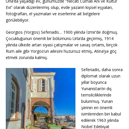
Urla’da yaşadığı ev, günümüzde “Necati Cumalı Anı ve Kültür
Evi” olarak düzenlenmiş olup, evde yazarın kişisel eşyaları,
fotoğrafları, el yazmaları ve eserlerine ait belgelere
görülebiliyor.
Georgios (Yorgos) Seferiadis… 1900 yılında İzmir’de doğmuş.
Çocukluğunun önemli bir bölümünü Urla’da geçirmiş, 1914
yılında ülkede artan siyasi çatışmalar ve savaş ortamı, birçok
Rum aile gibi Yorgos’un ailesini huzursuz etmiş, Atina’ya göç
etmek zorunda kalmış.
Seferiadis, daha sonra
diplomat olarak uzun
yıllar boyunca
Yunanistan’ın dış
temsilciliklerinde
bulunmuş. Yunan
şiirinin en önemli
isimlerinden biri kabul
edilerek 1963 yılında
Nobel Edebiyat