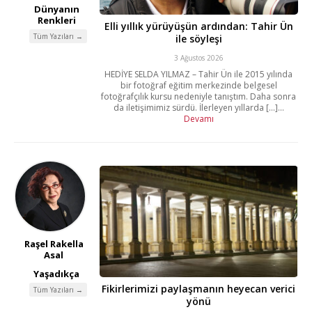
Dünyanın
Renkleri
Elli yıllık yürüyüşün ardından: Tahir Ün
Tüm Yazıları →
ile söyleşi
3 Ağustos 2026
HEDİYE SELDA YILMAZ – Tahir Ün ile 2015 yılında
bir fotoğraf eğitim merkezinde belgesel
fotoğrafçılık kursu nedeniyle tanıştım. Daha sonra
da iletişimimiz sürdü. İlerleyen yıllarda [...]...
Devamı
Raşel Rakella
Asal
Yaşadıkça
Fikirlerimizi paylaşmanın heyecan verici
Tüm Yazıları →
yönü