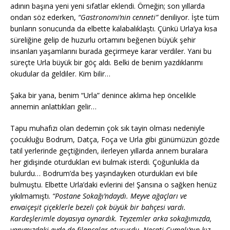
adının başına yeni yeni sıfatlar eklendi. Örneğin; son yıllarda
ondan söz ederken,
“Gastronomi’nin cenneti”
deniliyor. İşte tüm
bunların sonucunda da elbette kalabalıklaştı. Çünkü Urla’ya kısa
süreliğine gelip de huzurlu ortamını beğenen büyük şehir
insanları yaşamlarını burada geçirmeye karar verdiler. Yani bu
süreçte Urla büyük bir göç aldı. Belki de benim yazdıklarımı
okudular da geldiler. Kim bilir…
Şaka bir yana, benim “Urla” denince aklıma hep öncelikle
annemin anlattıkları gelir…
Tapu muhafızı olan dedemin çok sık tayin olması nedeniyle
çocukluğu Bodrum, Datça, Foça ve Urla gibi günümüzün gözde
tatil yerlerinde geçtiğinden, ilerleyen yıllarda annem buralara
her gidişinde oturdukları evi bulmak isterdi. Çoğunlukla da
bulurdu… Bodrum’da beş yaşındayken oturdukları evi bile
bulmuştu. Elbette Urla’daki evlerini de! Şansına o sağken henüz
yıkılmamıştı.
“Postane Sokağı’ndaydı. Meyve ağaçları ve
envaiçeşit çiçeklerle bezeli çok büyük bir bahçesi vardı.
Kardeşlerimle doyasıya oynardık. Teyzemler arka sokağımızda,
yanımızdaki evde de filancalar otururdu. Necati Cumalı’nın kız