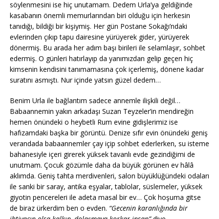
söylenmesini ise hiç unutamam. Dedem Urla’ya geldiğinde
kasabanın önemli memurlarından biri olduğu için herkesin
tanıdığı, bildiği bir kişiymiş. Her gün Postane Sokağı’ndaki
evlerinden çıkıp tapu dairesine yürüyerek gider, yürüyerek
dönermiş. Bu arada her adım başı birileri ile selamlaşır, sohbet
edermiş. O günleri hatırlayıp da yanımızdan gelip geçen hiç
kimsenin kendisini tanımamasına çok içerlemiş, dönene kadar
suratını asmıştı. Nur içinde yatsın güzel dedem…
Benim Urla ile bağlantım sadece annemle ilişkili değil…
Babaannemin yakın arkadaşı Suzan Teyzeler’in mendireğin
hemen önündeki o heybetli Rum evine gidişlerimiz ise
hafızamdaki başka bir görüntü. Denize sıfır evin önündeki geniş
verandada babaannemler çay içip sohbet ederlerken, su isteme
bahanesiyle içeri girerek yüksek tavanlı evde gezindiğimi de
unutmam. Çocuk gözümle daha da büyük görünen ev hâlâ
aklımda. Geniş tahta merdivenleri, salon büyüklüğündeki odaları
ile sanki bir saray, antika eşyalar, tablolar, süslemeler, yüksek
giyotin pencereleri ile adeta masal bir ev… Çok hoşuma gitse
de biraz ürkerdim ben o evden.
“Gecenin karanlığında bir
ihtiyacın olsa kalkıp, dolaşmaya korkar insan”
diye