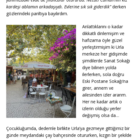
kardeşi ablamın arkadaşıydı. Evlerine sık sık giderdik”
derken
gözlerindeki parıltıya bayılırdım.
Anlattıklarını o kadar
dikkatli dinlemişim ve
hafızama öyle güzel
yerleştirmişim ki Urla
merkeze her gidişimde
şimdilerde Sanat Sokağı
diye bilinen yolda
ilerlerken, sola doğru
Eski Postane Sokağı’na
girer, annem ve
ailesinden izler ararım.
Her ne kadar artık o
izlerin olduğu yerler
değişmiş olsa da…
Çocukluğumda, dedemle birlikte Urla’ya gezmeye gittiğimiz bir
günde meydandaki çay bahçesinde otururken, kızgın bir şekilde