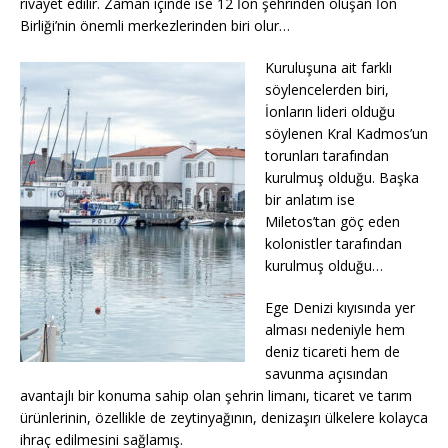
rivayet edilir. Zaman içinde ise 12 İon şehrinden oluşan İon
Birliği’nin önemli merkezlerinden biri olur…
Kuruluşuna ait farklı
söylencelerden biri,
İonların lideri olduğu
söylenen Kral Kadmos’un
torunları tarafından
kurulmuş olduğu. Başka
bir anlatım ise
Miletos’tan göç eden
kolonistler tarafından
kurulmuş olduğu…
Ege Denizi kıyısında yer
alması nedeniyle hem
deniz ticareti hem de
savunma açısından
avantajlı bir konuma sahip olan şehrin limanı, ticaret ve tarım
ürünlerinin, özellikle de zeytinyağının, denizaşırı ülkelere kolayca
ihraç edilmesini sağlamış.