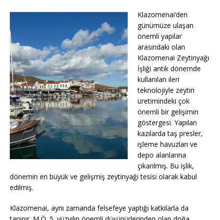
Klazomenai’den
günümüze ulaşan
önemli yapılar
arasındaki olan
Klazomenai Zeytinyağı
İşliği antik dönemde
kullanılan ileri
teknolojiyle zeytin
üretimindeki çok
önemli bir gelişimin
göstergesi. Yapılan
kazılarda taş presler,
işleme havuzları ve
depo alanlarına
çıkarılmış. Bu işlik,
dönemin en büyük ve gelişmiş zeytinyağı tesisi olarak kabul
edilmiş.
Klazomenai, aynı zamanda felsefeye yaptığı katkılarla da
tanınır. M.Ö. 5. yüzyılın önemli düşünürlerinden olan doğa