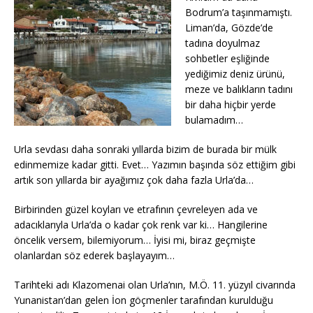
Bodrum’a taşınmamıştı.
Liman’da, Gözde’de
tadına doyulmaz
sohbetler eşliğinde
yediğimiz deniz ürünü,
meze ve balıkların tadını
bir daha hiçbir yerde
bulamadım…
Urla sevdası daha sonraki yıllarda bizim de burada bir mülk
edinmemize kadar gitti. Evet… Yazımın başında söz ettiğim gibi
artık son yıllarda bir ayağımız çok daha fazla Urla’da…
Birbirinden güzel koyları ve etrafının çevreleyen ada ve
adacıklarıyla Urla’da o kadar çok renk var ki… Hangilerine
öncelik versem, bilemiyorum… İyisi mi, biraz geçmişte
olanlardan söz ederek başlayayım…
Tarihteki adı Klazomenai olan Urla’nın, M.Ö. 11. yüzyıl civarında
Yunanistan’dan gelen İon göçmenler tarafından kurulduğu