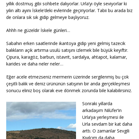
yıllık dostmuş gibi sohbete dalıyorlar. Urla’yı öyle seviyorlar ki
yılın altı ayını İskele’deki evlerinde geçiriyorlar. Tabii bu arada biz
de onlara sık sık gidip gelmeye başlıyoruz.
Ahhh ne güzeldir İskele günleri…
Sabahın erken saatlerinde ikantoya gidip yeni gelmiş tazecik
balıkların açık artırma usulü satışını izlemek bile büyük keyiftir.
Çipura, karagöz, barbun, istavrit, sardalya, ahtapot, kalamar,
karides ve daha neler neler…
Eğer acele etmezseniz mermerin üzerinde sergilenmiş bu çok
çeşitli balık ve deniz ürününün satışının bir anda gerçekleşmesi
sonucu eliniz boş olarak eve dönmek zorunda bile kalabilirsiniz.
Sonraki yıllarda
arkadaşım Nilüfer’in
Urla’ya yerleşmesi ile
Urla sevdam bir kat daha
arttı. O zamanlar Sevgili
Kıvılcım da daha