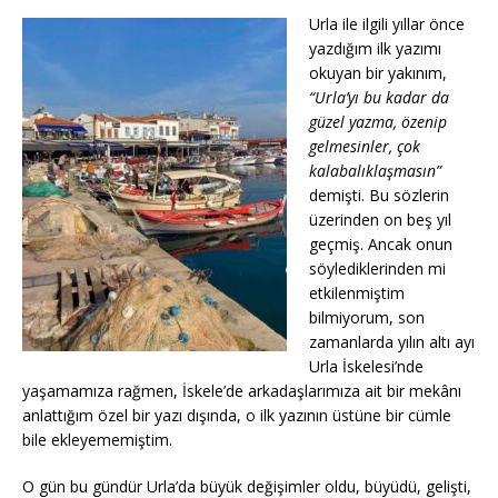
Urla ile ilgili yıllar önce
yazdığım ilk yazımı
okuyan bir yakınım,
“Urla’yı bu kadar da
güzel yazma, özenip
gelmesinler, çok
kalabalıklaşmasın”
demişti. Bu sözlerin
üzerinden on beş yıl
geçmiş. Ancak onun
söylediklerinden mi
etkilenmiştim
bilmiyorum, son
zamanlarda yılın altı ayı
Urla İskelesi’nde
yaşamamıza rağmen, İskele’de arkadaşlarımıza ait bir mekânı
anlattığım özel bir yazı dışında, o ilk yazının üstüne bir cümle
bile ekleyememiştim.
O gün bu gündür Urla’da büyük değişimler oldu, büyüdü, gelişti,