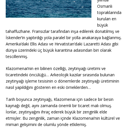
Osmanlı
topraklarında
kurulan en
büyük
tahaffuzhane. Fransızlar tarafından inşa edilerek donatılmış ve
İskender’in yaptırdığı yola paralel bir yolla anakaraya bağlanmış.
Amerika’daki Ellis Adası ve Hırvatistan’daki Lazaretti Adası gibi
dünya üzerindeki üç büyük karantina adasından biri olarak
tescillenmiş.
Klazomenai’nin en bilinen özelliği, zeytinyağı üretimi ve
ticaretindeki öncülüğü… Arkeolojik kazılar sırasında bulunan
zeytinyağı işleme tesisinin o dönemlerde zeytinyağı üretiminin
nasıl yapıldığını gösteren en eski örneklerden…
Tarih boyunca zeytinyağı, Klazomenai için sadece bir besin
kaynağı değil, aynı zamanda önemli bir ticaret malı olmuş.
İonlar, zeytinyağını ihraç ederek büyük bir zenginlik elde
etmişler. Bu zenginlik, zaman içinde Klazomenai’nin kültürel ve
mimari gelişimini de olumlu yönde etkilemiş.