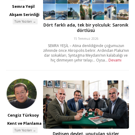
Semra Yeşil
Akşam Serinliği
Tüm Yazıları →
Dört farklı ada, tek bir yolculuk: Saronik
dörtlüsü
15 Temmuz 2026
SEMRA YEŞİL – Atina denildiğinde çoğumuzun
zihninde önce Akropolis belirir. Ardından Plaka’nın
dar sokakları, Syntagma Meydanı’nın kalabalığı ve
hiç dinmeyen şehir telaşı… Oysa...
Devamı
Cengiz Türksoy
Kent ve Planlama
Tüm Yazıları →
Değişen devlet, unutulan sözler