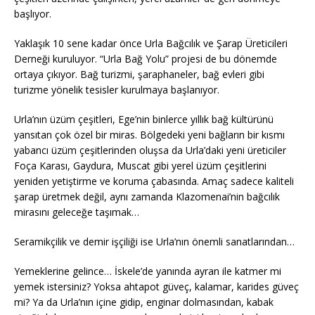
başlıyor.
Yaklaşık 10 sene kadar önce Urla Bağcılık ve Şarap Üreticileri
Derneği kuruluyor. “Urla Bağ Yolu” projesi de bu dönemde
ortaya çıkıyor. Bağ turizmi, şaraphaneler, bağ evleri gibi
turizme yönelik tesisler kurulmaya başlanıyor.
Urla’nın üzüm çeşitleri, Ege’nin binlerce yıllık bağ kültürünü
yansıtan çok özel bir miras. Bölgedeki yeni bağların bir kısmı
yabancı üzüm çeşitlerinden oluşsa da Urla’daki yeni üreticiler
Foça Karası, Gaydura, Muscat gibi yerel üzüm çeşitlerini
yeniden yetiştirme ve koruma çabasında. Amaç sadece kaliteli
şarap üretmek değil, aynı zamanda Klazomenai’nin bağcılık
mirasını geleceğe taşımak…
Seramikçilik ve demir işçiliği ise Urla’nın önemli sanatlarından…
Yemeklerine gelince… İskele’de yanında ayran ile katmer mi
yemek istersiniz? Yoksa ahtapot güveç, kalamar, karides güveç
mi? Ya da Urla’nın içine gidip, enginar dolmasından, kabak