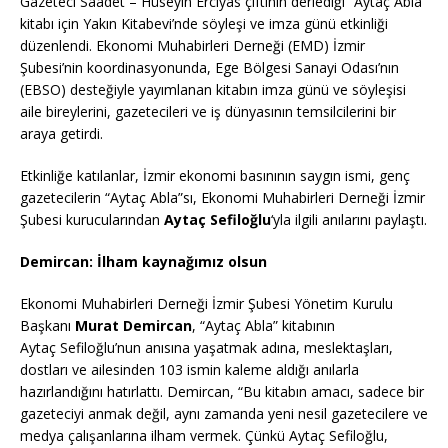
Gazeteci Saadet – Hüseyin Erciyas çiftinin derlediği “Aytaç Abla”
kitabı için Yakın Kitabevi’nde söyleşi ve imza günü etkinliği
düzenlendi. Ekonomi Muhabirleri Derneği (EMD) İzmir
Şubesi’nin koordinasyonunda, Ege Bölgesi Sanayi Odası’nın
(EBSO) desteğiyle yayımlanan kitabın imza günü ve söyleşisi
aile bireylerini, gazetecileri ve iş dünyasının temsilcilerini bir
araya getirdi.
Etkinliğe katılanlar, İzmir ekonomi basınının saygın ismi, genç
gazetecilerin “Aytaç Abla”sı, Ekonomi Muhabirleri Derneği İzmir
Şubesi kurucularından
Aytaç Sefiloğlu
‘yla ilgili anılarını paylaştı.
Demircan: İlham kaynağımız olsun
Ekonomi Muhabirleri Derneği İzmir Şubesi Yönetim Kurulu
Başkanı
Murat Demircan
, “Aytaç Abla” kitabının
Aytaç Sefiloğlu’nun anısına yaşatmak adına, meslektaşları,
dostları ve ailesinden 103 ismin kaleme aldığı anılarla
hazırlandığını hatırlattı. Demircan, “Bu kitabın amacı, sadece bir
gazeteciyi anmak değil, aynı zamanda yeni nesil gazetecilere ve
medya çalışanlarına ilham vermek. Çünkü Aytaç Sefiloğlu,