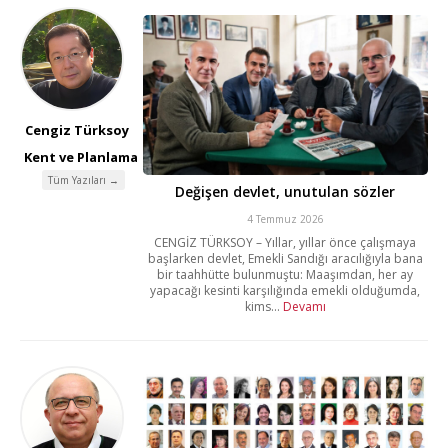
Cengiz Türksoy
Kent ve Planlama
Tüm Yazıları →
Değişen devlet, unutulan sözler
4 Temmuz 2026
CENGİZ TÜRKSOY – Yıllar, yıllar önce çalışmaya
başlarken devlet, Emekli Sandığı aracılığıyla bana
bir taahhütte bulunmuştu: Maaşımdan, her ay
yapacağı kesinti karşılığında emekli olduğumda,
kims...
Devamı