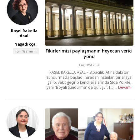
Raşel Rakella
Asal
Yaşadıkça
Fikirlerimizi paylaşmanın heyecan verici
Tüm Yazıları →
yönü
3 Ağustos 2026
RAŞEL RAKELLA ASAL – Stoacılık, Atina’daki bir
sundurmada başladı. Sıradan insanlar; bir araya
gelip, vakit geçirip kendi aralarında Stoa Poikile,
yani “Boyalı Sundurma” da buluşur, [...]...
Devamı