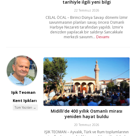
tarihiyle ilgili yeni bilgi
22 Temmuz 2026
CELAL ÖCAL – Birinci Dünya Savaşı dönemi İzmir
savunmasının planları savaş öncesi Osmanlı
Harbiye Nezareti tarafından yapıldı. İzmir’e
denizden yapılacak bir saldırıyı Sancakkale
merkezli savunm...
Devamı
Işık Teoman
Kent Işıkları
Tüm Yazıları →
Midilli’de 400 yıllık Osmanlı mirası
yeniden hayat buldu
20 Temmuz 2026
IŞIK TEOMAN – Ayvalık, Türk ve Rum toplumlarının