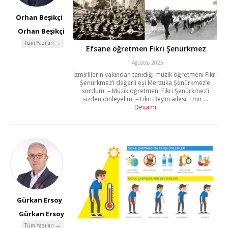
Orhan Beşikçi
Orhan Beşikçi
Tüm Yazıları →
Efsane öğretmen Fikri Şenürkmez
1 Ağustos 2025
İzmirlilerin yakından tanıdığı müzik öğretmeni Fikri
Şenürkmez’i değerli eşi Merzuka Şenürkmez’e
sordum. – Müzik öğretmeni Fikri Şenürkmez’i
sizden dinleyelim. – Fikri Bey’in ailesi, Emir ...
Devamı
Gürkan Ersoy
Gürkan Ersoy
Tüm Yazıları →