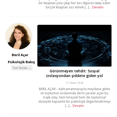
bir kitaptan yola çıkıp her biri diğerini takip eden
birçok kitaptan söz etmek [...]...
Devamı
Beril Açar
Psikolojik Bakış
Tüm Yazıları →
Görünmeyen tehdit: Sosyal
izolasyondan şiddete giden yol
17 Nisan 2026
BERİL AÇAR – Kahramanmaraş’ta meydana gelen
ve toplumun vicdanında derin yaralar açan bu
trajik olay, hem bireysel hem de toplumsal
düzeyde kapsamlı bir psikolojik değerlendirmeyi
[...]...
Devamı