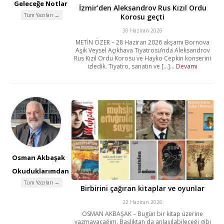
Geleceğe Notlar
İzmir’den Aleksandrov Rus Kızıl Ordu
Tüm Yazıları →
Korosu geçti
30 Haziran 2026
METİN ÖZER – 28 Haziran 2026 akşamı Bornova
Aşık Veysel Açıkhava Tiyatrosu’nda Aleksandrov
Rus Kızıl Ordu Korosu ve Hayko Cepkin konserini
izledik. Tiyatro, sanatın ve [...]...
Devamı
Osman Akbaşak
Okuduklarımdan
Tüm Yazıları →
Birbirini çağıran kitaplar ve oyunlar
22 Haziran 2026
OSMAN AKBAŞAK – Bugün bir kitap üzerine
yazmayacağım. Başlıktan da anlaşılabileceği gibi