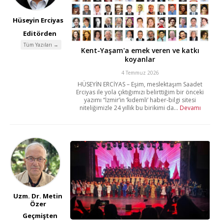
Hüseyin Erciyas
Editörden
Tüm Yazıları →
Kent-Yaşam'a emek veren ve katkı
koyanlar
4 Temmuz 2026
HÜSEYİN ERCİYAS – Eşim, meslektaşım Saadet
Erciyas ile yola çıktığımızı belirttiğim bir önceki
yazımı “İzmir’in ‘kıdemli’ haber-bilgi sitesi
niteliğimizle 24 yıllık bu birikimi da...
Devamı
Uzm. Dr. Metin
Özer
Geçmişten