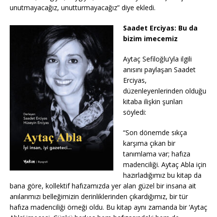
unutmayacağız, unutturmayacağız” diye ekledi.
Saadet Erciyas: Bu da
bizim imecemiz
Aytaç Sefiloğlu’yla ilgili
anısını paylaşan Saadet
Erciyas,
düzenleyenlerinden olduğu
kitaba ilişkin şunları
söyledi:
“Son dönemde sıkça
karşıma çıkan bir
tanımlama var; hafıza
madenciliği. Aytaç Abla için
hazırladığımız bu kitap da
bana göre, kollektif hafızamızda yer alan güzel bir insana ait
anılarımızı belleğimizin derinliklerinden çıkardığımız, bir tür
hafıza madenciliği örneği oldu. Bu kitap aynı zamanda bir ‘Aytaç