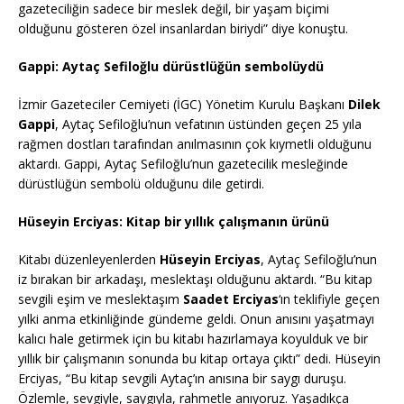
gazeteciliğin sadece bir meslek değil, bir yaşam biçimi
olduğunu gösteren özel insanlardan biriydi” diye konuştu.
Gappi: Aytaç Sefiloğlu dürüstlüğün sembolüydü
İzmir Gazeteciler Cemiyeti (İGC) Yönetim Kurulu Başkanı
Dilek
Gappi
, Aytaç Sefiloğlu’nun vefatının üstünden geçen 25 yıla
rağmen dostları tarafından anılmasının çok kıymetli olduğunu
aktardı. Gappi, Aytaç Sefiloğlu’nun gazetecilik mesleğinde
dürüstlüğün sembolü olduğunu dile getirdi.
Hüseyin Erciyas: Kitap bir yıllık çalışmanın ürünü
Kitabı düzenleyenlerden
Hüseyin Erciyas
, Aytaç Sefiloğlu’nun
iz bırakan bir arkadaşı, meslektaşı olduğunu aktardı. “Bu kitap
sevgili eşim ve meslektaşım
Saadet Erciyas
‘ın teklifiyle geçen
yılki anma etkinliğinde gündeme geldi. Onun anısını yaşatmayı
kalıcı hale getirmek için bu kitabı hazırlamaya koyulduk ve bir
yıllık bir çalışmanın sonunda bu kitap ortaya çıktı” dedi. Hüseyin
Erciyas, “Bu kitap sevgili Aytaç’ın anısına bir saygı duruşu.
Özlemle, sevgiyle, saygıyla, rahmetle anıyoruz. Yaşadıkça