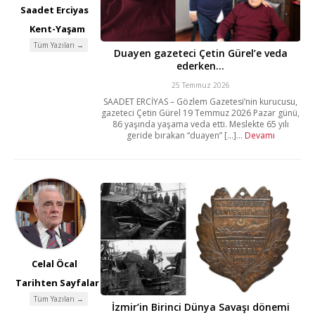
Saadet Erciyas
Kent-Yaşam
Tüm Yazıları →
Duayen gazeteci Çetin Gürel’e veda
ederken…
25 Temmuz 2026
SAADET ERCİYAS – Gözlem Gazetesi’nin kurucusu,
gazeteci Çetin Gürel 19 Temmuz 2026 Pazar günü,
86 yaşında yaşama veda etti. Meslekte 65 yılı
geride bırakan “duayen” [...]...
Devamı
Celal Öcal
Tarihten Sayfalar
Tüm Yazıları →
İzmir’in Birinci Dünya Savaşı dönemi