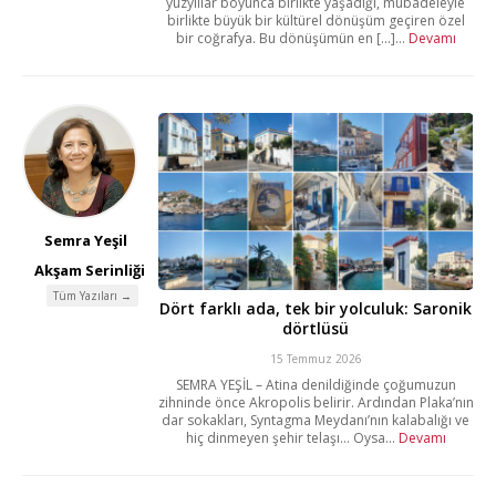
yüzyıllar boyunca birlikte yaşadığı, mübadeleyle
birlikte büyük bir kültürel dönüşüm geçiren özel
bir coğrafya. Bu dönüşümün en [...]...
Devamı
Semra Yeşil
Akşam Serinliği
Tüm Yazıları →
Dört farklı ada, tek bir yolculuk: Saronik
dörtlüsü
15 Temmuz 2026
SEMRA YEŞİL – Atina denildiğinde çoğumuzun
zihninde önce Akropolis belirir. Ardından Plaka’nın
dar sokakları, Syntagma Meydanı’nın kalabalığı ve
hiç dinmeyen şehir telaşı… Oysa...
Devamı