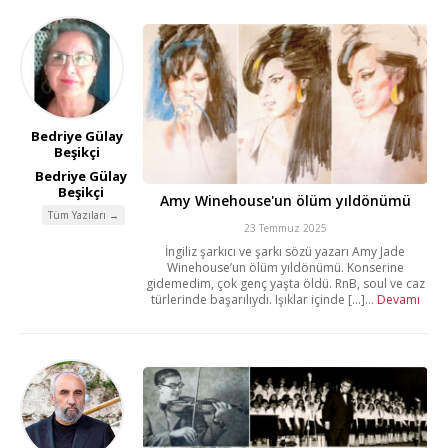
Bedriye Gülay
Beşikçi
Bedriye Gülay
Beşikçi
Amy Winehouse'un ölüm yıldönümü
Tüm Yazıları →
23 Temmuz 2025
İngiliz şarkıcı ve şarkı sözü yazarı Amy Jade
Winehouse’un ölüm yıldönümü. Konserine
gidemedim, çok genç yaşta öldü. RnB, soul ve caz
türlerinde başarılıydı. Işıklar içinde [...]...
Devamı