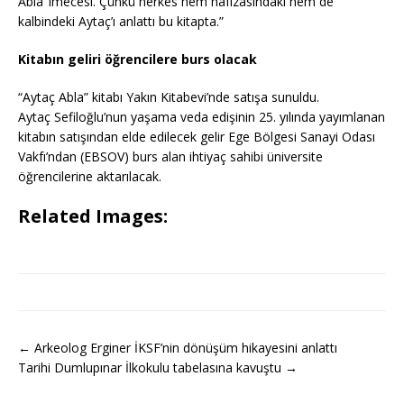
Abla’ imecesi. Çünkü herkes hem hafızasındaki hem de
kalbindeki Aytaç’ı anlattı bu kitapta.”
Kitabın geliri öğrencilere burs olacak
“Aytaç Abla” kitabı Yakın Kitabevi’nde satışa sunuldu.
Aytaç Sefiloğlu’nun yaşama veda edişinin 25. yılında yayımlanan
kitabın satışından elde edilecek gelir Ege Bölgesi Sanayi Odası
Vakfı’ndan (EBSOV) burs alan ihtiyaç sahibi üniversite
öğrencilerine aktarılacak.
Related Images:
← Arkeolog Erginer İKSF’nin dönüşüm hikayesini anlattı
Tarihi Dumlupınar İlkokulu tabelasına kavuştu →