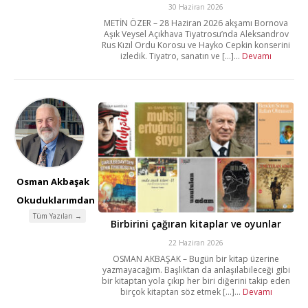
30 Haziran 2026
METİN ÖZER – 28 Haziran 2026 akşamı Bornova
Aşık Veysel Açıkhava Tiyatrosu’nda Aleksandrov
Rus Kızıl Ordu Korosu ve Hayko Cepkin konserini
izledik. Tiyatro, sanatın ve [...]...
Devamı
Osman Akbaşak
Okuduklarımdan
Tüm Yazıları →
Birbirini çağıran kitaplar ve oyunlar
22 Haziran 2026
OSMAN AKBAŞAK – Bugün bir kitap üzerine
yazmayacağım. Başlıktan da anlaşılabileceği gibi
bir kitaptan yola çıkıp her biri diğerini takip eden
birçok kitaptan söz etmek [...]...
Devamı