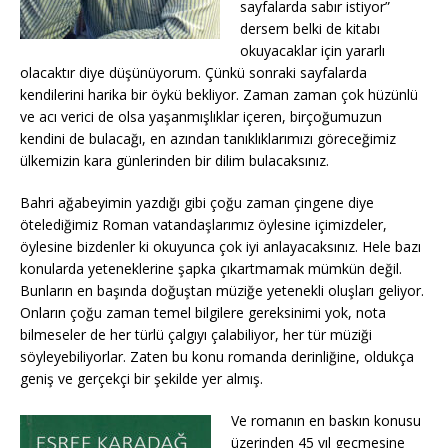
sayfalarda sabır istiyor”
dersem belki de kitabı
okuyacaklar için yararlı
olacaktır diye düşünüyorum. Çünkü sonraki sayfalarda
kendilerini harika bir öykü bekliyor. Zaman zaman çok hüzünlü
ve acı verici de olsa yaşanmışlıklar içeren, birçoğumuzun
kendini de bulacağı, en azından tanıklıklarımızı göreceğimiz
ülkemizin kara günlerinden bir dilim bulacaksınız.
Bahri ağabeyimin yazdığı gibi çoğu zaman çingene diye
ötelediğimiz Roman vatandaşlarımız öylesine içimizdeler,
öylesine bizdenler ki okuyunca çok iyi anlayacaksınız. Hele bazı
konularda yeteneklerine şapka çıkartmamak mümkün değil.
Bunların en başında doğuştan müziğe yetenekli oluşları geliyor.
Onların çoğu zaman temel bilgilere gereksinimi yok, nota
bilmeseler de her türlü çalgıyı çalabiliyor, her tür müziği
söyleyebiliyorlar. Zaten bu konu romanda derinliğine, oldukça
geniş ve gerçekçi bir şekilde yer almış.
Ve romanın en baskın konusu
üzerinden 45 yıl geçmesine