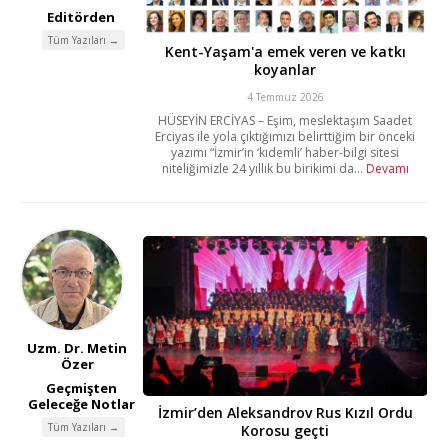
Editörden
Tüm Yazıları →
Kent-Yaşam'a emek veren ve katkı
koyanlar
4 Temmuz 2026
HÜSEYİN ERCİYAS – Eşim, meslektaşım Saadet
Erciyas ile yola çıktığımızı belirttiğim bir önceki
yazımı “İzmir’in ‘kıdemli’ haber-bilgi sitesi
niteliğimizle 24 yıllık bu birikimi da...
Devamı
Uzm. Dr. Metin
Özer
Geçmişten
Geleceğe Notlar
İzmir’den Aleksandrov Rus Kızıl Ordu
Tüm Yazıları →
Korosu geçti