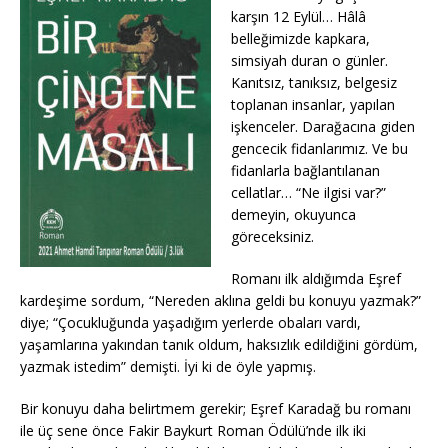
karşın 12 Eylül… Hâlâ
belleğimizde kapkara,
simsiyah duran o günler.
Kanıtsız, tanıksız, belgesiz
toplanan insanlar, yapılan
işkenceler. Darağacına giden
gencecik fidanlarımız. Ve bu
fidanlarla bağlantılanan
cellatlar… “Ne ilgisi var?”
demeyin, okuyunca
göreceksiniz.
Romanı ilk aldığımda Eşref
kardeşime sordum, “Nereden aklına geldi bu konuyu yazmak?”
diye; “Çocukluğunda yaşadığım yerlerde obaları vardı,
yaşamlarına yakından tanık oldum, haksızlık edildiğini gördüm,
yazmak istedim” demişti. İyi ki de öyle yapmış.
Bir konuyu daha belirtmem gerekir; Eşref Karadağ bu romanı
ile üç sene önce Fakir Baykurt Roman Ödülü’nde ilk iki