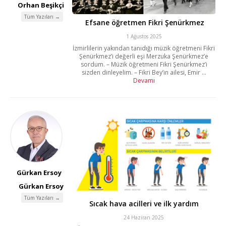
Orhan Beşikçi
Tüm Yazıları →
Efsane öğretmen Fikri Şenürkmez
1 Ağustos 2025
İzmirlilerin yakından tanıdığı müzik öğretmeni Fikri
Şenürkmez’i değerli eşi Merzuka Şenürkmez’e
sordum. – Müzik öğretmeni Fikri Şenürkmez’i
sizden dinleyelim. – Fikri Bey’in ailesi, Emir ...
Devamı
Gürkan Ersoy
Gürkan Ersoy
Tüm Yazıları →
Sıcak hava acilleri ve ilk yardım
24 Haziran 2025