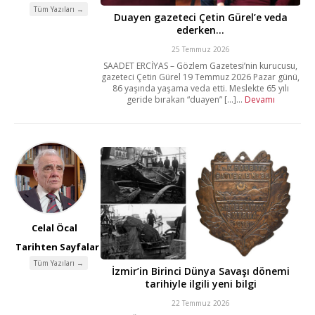
Tüm Yazıları →
Duayen gazeteci Çetin Gürel’e veda
ederken…
25 Temmuz 2026
SAADET ERCİYAS – Gözlem Gazetesi’nin kurucusu,
gazeteci Çetin Gürel 19 Temmuz 2026 Pazar günü,
86 yaşında yaşama veda etti. Meslekte 65 yılı
geride bırakan “duayen” [...]...
Devamı
Celal Öcal
Tarihten Sayfalar
Tüm Yazıları →
İzmir’in Birinci Dünya Savaşı dönemi
tarihiyle ilgili yeni bilgi
22 Temmuz 2026