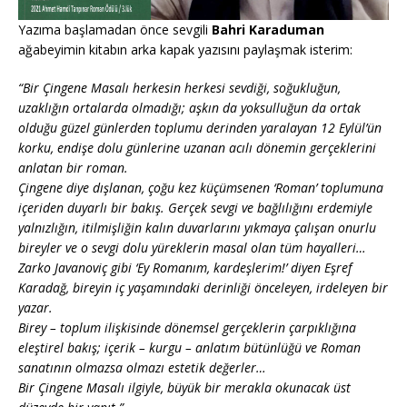
Yazıma başlamadan önce sevgili
Bahri Karaduman
ağabeyimin kitabın arka kapak yazısını paylaşmak isterim:
“Bir Çingene Masalı herkesin herkesi sevdiği, soğukluğun,
uzaklığın ortalarda olmadığı; aşkın da yoksulluğun da ortak
olduğu güzel günlerden toplumu derinden yaralayan 12 Eylül’ün
korku, endişe dolu günlerine uzanan acılı dönemin gerçeklerini
anlatan bir roman.
Çingene diye dışlanan, çoğu kez küçümsenen ‘Roman’ toplumuna
içeriden duyarlı bir bakış. Gerçek sevgi ve bağlılığını erdemiyle
yalnızlığın, itilmişliğin kalın duvarlarını yıkmaya çalışan onurlu
bireyler ve o sevgi dolu yüreklerin masal olan tüm hayalleri…
Zarko Javanoviç gibi ‘Ey Romanım, kardeşlerim!’ diyen Eşref
Karadağ, bireyin iç yaşamındaki derinliği önceleyen, irdeleyen bir
yazar.
Birey – toplum ilişkisinde dönemsel gerçeklerin çarpıklığına
eleştirel bakış; içerik – kurgu – anlatım bütünlüğü ve Roman
sanatının olmazsa olmazı estetik değerler…
Bir Çingene Masalı ilgiyle, büyük bir merakla okunacak üst