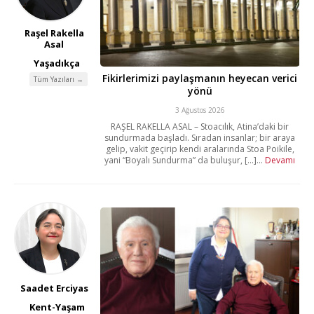
Raşel Rakella
Asal
Yaşadıkça
Fikirlerimizi paylaşmanın heyecan verici
Tüm Yazıları →
yönü
3 Ağustos 2026
RAŞEL RAKELLA ASAL – Stoacılık, Atina’daki bir
sundurmada başladı. Sıradan insanlar; bir araya
gelip, vakit geçirip kendi aralarında Stoa Poikile,
yani “Boyalı Sundurma” da buluşur, [...]...
Devamı
Saadet Erciyas
Kent-Yaşam