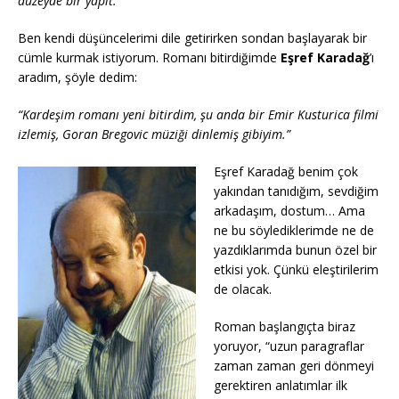
düzeyde bir yapıt.”
Ben kendi düşüncelerimi dile getirirken sondan başlayarak bir
cümle kurmak istiyorum. Romanı bitirdiğimde
Eşref Karadağ
’ı
aradım, şöyle dedim:
“Kardeşim romanı yeni bitirdim, şu anda bir Emir Kusturica filmi
izlemiş, Goran Bregovic müziği dinlemiş gibiyim.”
Eşref Karadağ benim çok
yakından tanıdığım, sevdiğim
arkadaşım, dostum… Ama
ne bu söylediklerimde ne de
yazdıklarımda bunun özel bir
etkisi yok. Çünkü eleştirilerim
de olacak.
Roman başlangıçta biraz
yoruyor, “uzun paragraflar
zaman zaman geri dönmeyi
gerektiren anlatımlar ilk