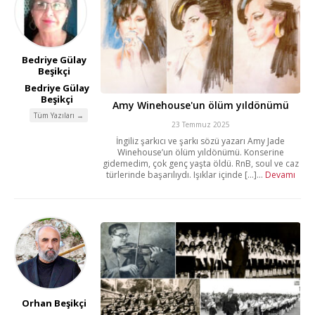
Bedriye Gülay
Beşikçi
Bedriye Gülay
Beşikçi
Amy Winehouse'un ölüm yıldönümü
Tüm Yazıları →
23 Temmuz 2025
İngiliz şarkıcı ve şarkı sözü yazarı Amy Jade
Winehouse’un ölüm yıldönümü. Konserine
gidemedim, çok genç yaşta öldü. RnB, soul ve caz
türlerinde başarılıydı. Işıklar içinde [...]...
Devamı
Orhan Beşikçi