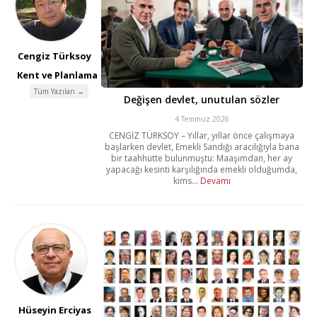
Cengiz Türksoy
Kent ve Planlama
Tüm Yazıları →
Değişen devlet, unutulan sözler
4 Temmuz 2026
CENGİZ TÜRKSOY – Yıllar, yıllar önce çalışmaya
başlarken devlet, Emekli Sandığı aracılığıyla bana
bir taahhütte bulunmuştu: Maaşımdan, her ay
yapacağı kesinti karşılığında emekli olduğumda,
kims...
Devamı
Hüseyin Erciyas