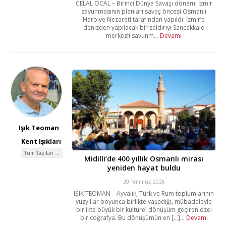
CELAL ÖCAL – Birinci Dünya Savaşı dönemi İzmir
savunmasının planları savaş öncesi Osmanlı
Harbiye Nezareti tarafından yapıldı. İzmir’e
denizden yapılacak bir saldırıyı Sancakkale
merkezli savunm...
Devamı
Işık Teoman
Kent Işıkları
Tüm Yazıları →
Midilli’de 400 yıllık Osmanlı mirası
yeniden hayat buldu
20 Temmuz 2026
IŞIK TEOMAN – Ayvalık, Türk ve Rum toplumlarının
yüzyıllar boyunca birlikte yaşadığı, mübadeleyle
birlikte büyük bir kültürel dönüşüm geçiren özel
bir coğrafya. Bu dönüşümün en [...]...
Devamı