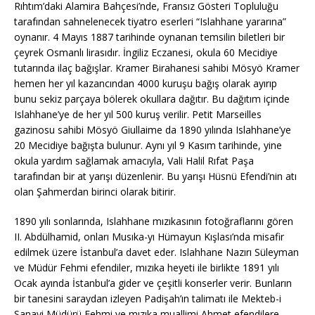
Rıhtım’daki Alamira Bahçesi’nde, Fransız Gösteri Topluluğu
tarafından sahnelenecek tiyatro eserleri “Islahhane yararına”
oynanır. 4 Mayıs 1887 tarihinde oynanan temsilin biletleri bir
çeyrek Osmanlı lirasıdır. İngiliz Eczanesi, okula 60 Mecidiye
tutarında ilaç bağışlar. Kramer Birahanesi sahibi Mösyö Kramer
hemen her yıl kazancından 4000 kuruşu bağış olarak ayırıp
bunu sekiz parçaya bölerek okullara dağıtır. Bu dağıtım içinde
Islahhane’ye de her yıl 500 kuruş verilir. Petit Marseilles
gazinosu sahibi Mösyö Giullaime da 1890 yılında Islahhane’ye
20 Mecidiye bağışta bulunur. Aynı yıl 9 Kasım tarihinde, yine
okula yardım sağlamak amacıyla, Vali Halil Rıfat Paşa
tarafından bir at yarışı düzenlenir. Bu yarışı Hüsnü Efendi’nin atı
olan Şahmerdan birinci olarak bitirir.
1890 yılı sonlarında, Islahhane mızıkasının fotoğraflarını gören
II. Abdülhamid, onları Musıka-yı Hümayun Kışlası’nda misafir
edilmek üzere İstanbul’a davet eder. Islahhane Nazırı Süleyman
ve Müdür Fehmi efendiler, mızıka heyeti ile birlikte 1891 yılı
Ocak ayında İstanbul’a gider ve çeşitli konserler verir. Bunların
bir tanesini saraydan izleyen Padişah’ın talimatı ile Mekteb-i
Sanayi Müdürü Fehmi ve mızıka muallimi Ahmet efendilere