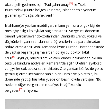
[5]
okula gelir getirmesi için “Padişahın onayı
ile Tuzla
Burnu’ndaki (Punta bölgesi) bir arsa, Islahhane’nin yönetim
giderleri için” bağış olarak verilir.
Islahhane’ye yapılan maddi yardımların yanı sıra birçok kişi de
mesleğiyle ilgili kolaylıklar sağlamaktadır. Sözgelimi dönemin
önemli yardımsever doktorlarından Dimitraki Efendi; yoksul ve
düşkünlerin yanı sıra Islahhane öğrencilerini de para almadan
tedavi etmektedir. Aynı zamanda İzmir Gureba Hastahanesi’nde
de yaptığı başarılı çalışmalardan dolayı bu doktor taltif
[6]
edilir
. Aynı yıl, müşterilere kolaylık olması bakımından okulun
terzi ve kundura atölyeleri Kemeraltı’da açılır. Üretilen ayakkabı
ve giysiler çok ucuza satılmaktadır. Öte yandan Körfez’de yolcu
gemisi işletme imtiyazına sahip olan Hamidiye Şirketi’nin, bu
dönemde yaptığı hâsılatın yüzde on beşini okula verdiğini, “Bu
nedenle diğer vergilerden muafiyet isteği” konulu
[7]
belgeden
anlıyoruz.