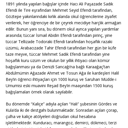
1891 yılında yapılan bağışlar içinde Hacı Ali Paşazade Sadık
Efendi ile Tire eşrafından Mehmet Seyid Efendi tarafından,
Göztepe yakınlarındaki kırlık alanda okul öğrencilerine ziyafet
verilerek, her öğrenciye de bir çeyrek mecidiye harçlık armağan
edilir. Bunun yanı sıra, bu dönem okul ayrıca yapılan yardımlar
arasında; tüccar İsmail Abidin Efendi tarafından pirinç, yine
tüccar Tellizade Todoraki Efendi tarafından hoşaflık razaki
üzümü, Arabacızade Tahir Efendi tarafından her gün bir küfe
taze meyve, tüccar Mehmet Sadık Efendi tarafından yine
hoşaflık kuru üzüm ve okulun bir yıllık ihtiyacı olan kömür
bağışlanması ya da Denizli Sancağı’na bağlı Karaağaç’tan
Abdülmümin Ağazade Ahmet ve Tosun Ağa ile kardeşleri Halil
Bey’in öğrenci ihtiyaçları için 1000 kuruş ve Saruhan Müdde-i
Umumisi eski muavini Reşad Bey’in maaşından 1500 kuruş
bağışlamaları örnek olarak sayılabilir.
Bu dönemde “Kaliçe” adıyla açılan “Halı” şubesinin Gördes ve
Kula’da iki de destgahı bulunmaktadır. Sonradan açılan çorap,
çulha ve kaliçe atölyeleri doğrudan okul hesabına
işletilmektedir. Kunduracı, marangoz, demirci, dökmeci, terzi