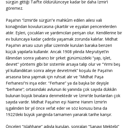
sürgün gittiği Taif’te öldürülünceye kadar bir daha İzmir’i
göremez.
Paşa’nın “İzmir’de sürgün”e mahkûm edilen ailesi vali
konağından kovulurcasına çıkartılır ve eşyaları pencerelerden
atılır. Eşleri, çocukları ve yardımcıları perişan olur. Kendilerine bir
ev buluncaya kadar çadırda yaşamak zorunda kalırlar. Midhat
Paşa’nın arsası uzun yıllar üzerinde kurulan baraka benzeri
küçük yapılarla kullanılır. Ancak 1908 yılında Meşrutiyet’in
ilânından sonra yabancı bir şirket günümüzdeki “yap, işlet,
devret” yöntemi gibi bir sistemle arsaya talip olur ve “Yirmi beş
yıl kullandıktan sonra aileye devretmek” koşulu ile Paşa’nın
arsasına bina yapmak için ruhsat alır ve “Midhat Paşa
Ferhanesi”ni inşa eder. “Ferhane” ya da başka bir deyişle
“berhane”; ortasındaki avlunun iki yanında çok sayıda dükkân
bulunan büyük binalara denmektedir ve İzmir’de bunlardan çok
sayıda vardır. Midhat Paşa’nın eşi Naime Hanım İzmir’in
işgalinden bir yıl önce vefat eder ve söz konusu bina da
1922’deki büyük yangında tamamen yanarak tarihe karışır.
Önceleri “Islahhane” adıyla kurulan, sonraları “Sanayi Mektebi”