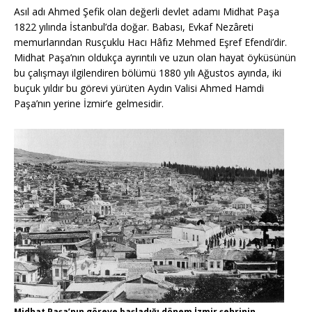
Asıl adı Ahmed Şefik olan değerli devlet adamı Midhat Paşa
1822 yılında İstanbul’da doğar. Babası, Evkaf Nezâreti
memurlarından Rusçuklu Hacı Hâfız Mehmed Eşref Efendi’dir.
Midhat Paşa’nın oldukça ayrıntılı ve uzun olan hayat öyküsünün
bu çalışmayı ilgilendiren bölümü 1880 yılı Ağustos ayında, iki
buçuk yıldır bu görevi yürüten Aydın Valisi Ahmed Hamdi
Paşa’nın yerine İzmir’e gelmesidir.
Midhat Paşa’nın göreve başladığı dönem İzmir şehrinin