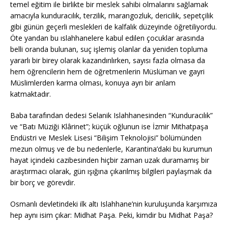
temel eğitim ile birlikte bir meslek sahibi olmalarını sağlamak
amacıyla kunduracılık, terzilik, marangozluk, dericilik, sepetçilik
gibi günün geçerli meslekleri de kalfalık düzeyinde öğretiliyordu.
Öte yandan bu ıslahhanelere kabul edilen çocuklar arasında
belli oranda bulunan, suç işlemiş olanlar da yeniden topluma
yararlı bir birey olarak kazandırılırken, sayısı fazla olmasa da
hem öğrencilerin hem de öğretmenlerin Müslüman ve gayri
Müslimlerden karma olması, konuya ayrı bir anlam
katmaktadır.
Baba tarafından dedesi Selanik Islahhanesinden “Kunduracılık”
ve “Batı Müziği Klârinet”; küçük oğlunun ise İzmir Mithatpaşa
Endüstri ve Meslek Lisesi “Bilişim Teknolojisi” bölümünden
mezun olmuş ve de bu nedenlerle, Karantina’daki bu kurumun
hayat içindeki cazibesinden hiçbir zaman uzak duramamış bir
araştırmacı olarak, gün ışığına çıkarılmış bilgileri paylaşmak da
bir borç ve görevdir.
Osmanlı devletindeki ilk altı Islahhane’nin kuruluşunda karşımıza
hep aynı isim çıkar: Midhat Paşa. Peki, kimdir bu Midhat Paşa?