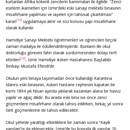
kurtarılan Afrika kökenli zencilerin barınmaları ile ilgilidir. “Zenci
esirlerin ikametleri için İzmir’deki eski sanayi mektebi binasının
misafirhane yapılması ve iaşeleri için tahsisat çıkartılması”
[13]
kararı
uygulamaya alınır ve söz konusu yapı misafirhane
olarak kullanılır.
Hamidiye Sanayi Mektebi öğretmenleri ve öğrencileri birçok
zaman madalya ile ödüllendirilmişlerdir. Bunların ilki okul
doktorluğu görevini fahri olarak sürdürmesinden dolayı terfi
[14]
ettirilen
, İzmir Hamidiye Askeri Hastahanesi Baştabibi
Binbaşı Mustafa Efendi’dir.
Okulun yeni binaya taşınmadan önce kullandığı Karantina
İdaresi eski binasının, Askeri Hastane cephesini kapatan bir
kısmı 1894 yılı Nisan ayında yıkılarak kazanılan alana bir havuz
yapılır ve ağaç dikilir. Bu arada eski bina ise önce zenci
göçmenlere misafirhane olarak tahsis edilirken, birkaç yıl sonra
Girit göçmenlerine de tahsis edilecektir.
Okul şehirde yarattığı etkinliklere bir zaman sonra “Kayık
yarışları”nı da ekleyecektir. İzmir’de bu konuda ilk yarışlar 20