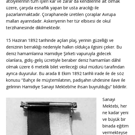
atölyelerinin tüm işleri kâr ve zarar da kendilerine ait olmak
üzere, çarşıda esnaflık yapan bir usta aracılığı ile
pazarlanmaktadır. Çoraphanede üretilen çoraplar Avrupa
malları ayarındadır. Askeriyenin her tür elbisesi de okul
terzihanesinde dikilmektedir.
15 Haziran 1892 tarihinde açılan plaj, yerinin güzelliği ve
denizinin berraklığı nedeniyle halkın oldukça ilgisini çeker. Bu
deniz hamamlarına Hamidiye Şirketi vapuruyla gidecek
olanlara, gidiş-geliş ücretiyle beraber deniz hamamları dâhil
olmak üzere 6 metelik bilet verileceği okul müdürü tarafından
ayrıca duyurulur. Bu arada 8 Ekim 1892 tarihli irade ile de söz
konusu “Bahçe ile müştemilatının, padişahın uhdesine ilave ile
gelirinin Hamidiye Sanayi Mektebi’ne ihsan buyrulduğu” bildirilir.
Sanayi
Mektebi, her
ne kadar yeni
ve büyük bir
binada eğitim
vermekteyse