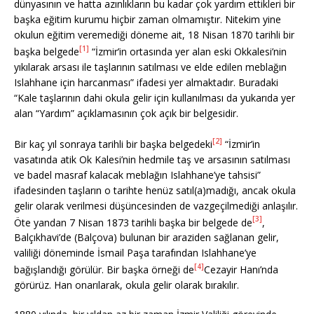
dünyasının ve hatta azınlıkların bu kadar çok yardım ettikleri bir
başka eğitim kurumu hiçbir zaman olmamıştır. Nitekim yine
okulun eğitim veremediği döneme ait, 18 Nisan 1870 tarihli bir
[1]
başka belgede
“İzmir’in ortasında yer alan eski Okkalesi’nin
yıkılarak arsası ile taşlarının satılması ve elde edilen meblağın
Islahhane için harcanması” ifadesi yer almaktadır. Buradaki
“Kale taşlarının dahi okula gelir için kullanılması da yukarıda yer
alan “Yardım” açıklamasının çok açık bir belgesidir.
[2]
Bir kaç yıl sonraya tarihli bir başka belgedeki
“İzmir’in
vasatında atik Ok Kalesi’nin hedmile taş ve arsasının satılması
ve badel masraf kalacak meblağın Islahhane’ye tahsisi”
ifadesinden taşların o tarihte henüz satıl(a)madığı, ancak okula
gelir olarak verilmesi düşüncesinden de vazgeçilmediği anlaşılır.
[3]
Öte yandan 7 Nisan 1873 tarihli başka bir belgede de
,
Balçıkhavi’de (Balçova) bulunan bir araziden sağlanan gelir,
valiliği döneminde İsmail Paşa tarafından Islahhane’ye
[4]
bağışlandığı görülür. Bir başka örneği de
Cezayir Hanı’nda
görürüz. Han onarılarak, okula gelir olarak bırakılır.