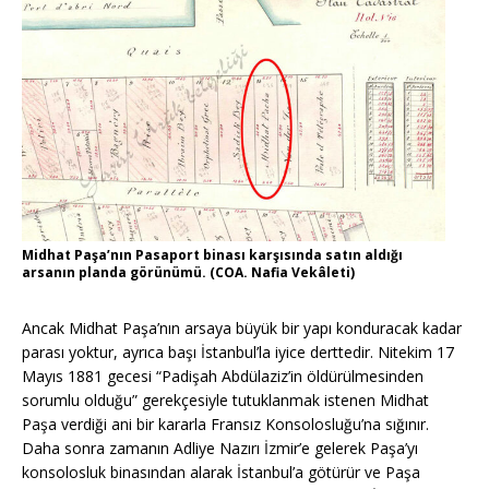
Midhat Paşa’nın Pasaport binası karşısında satın aldığı
arsanın planda görünümü. (COA. Nafia Vekâleti)
Ancak Midhat Paşa’nın arsaya büyük bir yapı konduracak kadar
parası yoktur, ayrıca başı İstanbul’la iyice derttedir. Nitekim 17
Mayıs 1881 gecesi “Padişah Abdülaziz’in öldürülmesinden
sorumlu olduğu” gerekçesiyle tutuklanmak istenen Midhat
Paşa verdiği ani bir kararla Fransız Konsolosluğu’na sığınır.
Daha sonra zamanın Adliye Nazırı İzmir’e gelerek Paşa’yı
konsolosluk binasından alarak İstanbul’a götürür ve Paşa