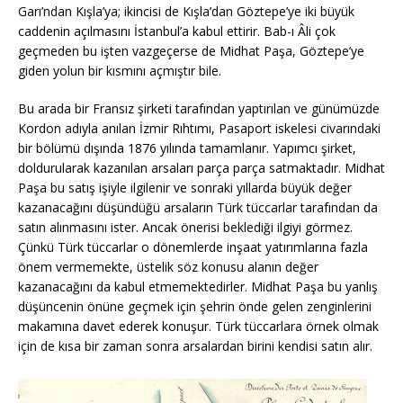
Garı’ndan Kışla’ya; ikincisi de Kışla’dan Göztepe’ye iki büyük
caddenin açılmasını İstanbul’a kabul ettirir. Bab-ı Âli çok
geçmeden bu işten vazgeçerse de Midhat Paşa, Göztepe’ye
giden yolun bir kısmını açmıştır bile.
Bu arada bir Fransız şirketi tarafından yaptırılan ve günümüzde
Kordon adıyla anılan İzmir Rıhtımı, Pasaport iskelesi civarındaki
bir bölümü dışında 1876 yılında tamamlanır. Yapımcı şirket,
doldurularak kazanılan arsaları parça parça satmaktadır. Midhat
Paşa bu satış işiyle ilgilenir ve sonraki yıllarda büyük değer
kazanacağını düşündüğü arsaların Türk tüccarlar tarafından da
satın alınmasını ister. Ancak önerisi beklediği ilgiyi görmez.
Çünkü Türk tüccarlar o dönemlerde inşaat yatırımlarına fazla
önem vermemekte, üstelik söz konusu alanın değer
kazanacağını da kabul etmemektedirler. Midhat Paşa bu yanlış
düşüncenin önüne geçmek için şehrin önde gelen zenginlerini
makamına davet ederek konuşur. Türk tüccarlara örnek olmak
için de kısa bir zaman sonra arsalardan birini kendisi satın alır.