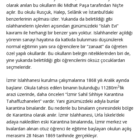
olarak anılan bu okulların ilki Midhat Paşa tarafından Niş’te
açılır. Bu okulu Rusçuk, Halep, Selânik ve İstanbul’daki
benzerlerinin açılması izler. Yukarıda da belirtildiği gibi
ıslahhanelerin işlevleri açısından günümüzdeki “Islah Evi”
kavramı ile herhangi bir benzer yanı yoktur. Islahhaneler açıldığı
yörenin sanayi hayatına da katkıda bulunması düşünülerek
normal eğitimin yanı sıra öğrencilere bir “zanaat” da öğreten
özel yapılı okullardır. Bu okulların belirgin niteliklerinden biri de,
yine yukarıda belirtildiği gibi öğrencilerini öksüz çocuklardan
seçmeleridir.
İzmir Islahhanesi kurulma çalışmalarına 1868 yılı Aralık ayında
2
başlanır. Okula tahsis edilen binanın bulunduğu 11280m
‘lik
arazi üzerinde, daha önceleri “İzmir Sahil Sıhhiye Karantina
Tahaffuzhaneleri” vardır. Yani günümüzdeki adıyla bunlar
karantina binalarıdır. Bu nedenle bu binaların çevresindeki bölge
de Karantina olarak anılır. İzmir Islahhanesi, Urla İskele’deki
adaya nakledilen eski Karantina binalarında, İzmir merkez ve
livalardan alınan otuz öğrenci ile eğitime başlayan okulun açılış
merasimi 28 Nisan 1869 tarihinde gerçekleşir.