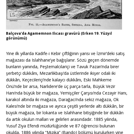
Balçova’da Agamemnon Ilıcası gravürü (Erken 19. Yüzyıl
görünümü)
Yine ilk yıllarda Kadife-i Kebir çiftliğinin yarısı ve İzmir’deki satış
mağazası da Islahhane’ye bağışlanır. Sözü geçen dönemde
bunların yanında, Peştemalcılariçi ve Tavuk Pazarı’nda birer
şerbetçi dükkânı, Mezarlıkbaşı’da üstlerinde ikişer odalı iki
dükkân, Keçecileriçi’nde kalaycı dükkânı, Eski Mahkeme
Önü’nde bir arsa, Narlıdere’de üç parça tarla, Büyük Vezir
Hanı’nda büyük bir mağaza, Yemişçiler Çarşısı’nda Cezayir Hanı,
karakol altında iki mağaza, Darağacı’nda sekiz mağaza, Ok
Kalesi’nde bir mağaza ve ayrıca çeşitli yerlerde altı dükkân, bir
büyük mağaza, bir lokanta ve Islahhane bitişiğinde bir dükkân
da artık okulun malları ve gelirleri arasındadır. 1885 yılında,
Yusuf Ziya Efendi müdürlüğünde ve 87 öğrencisi bulunan
okulda, 1886 yılında “Mızıka” (Bando) bölümü kurulurken yine