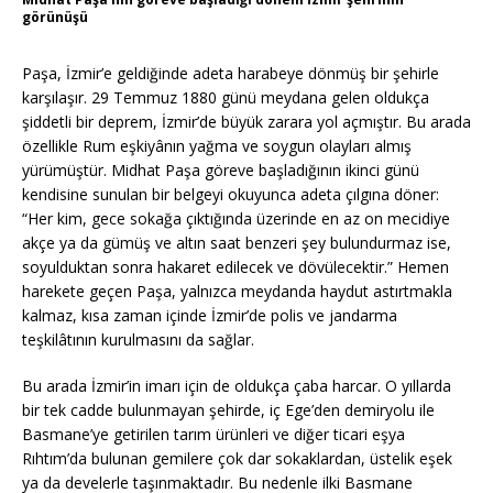
görünüşü
Paşa, İzmir’e geldiğinde adeta harabeye dönmüş bir şehirle
karşılaşır. 29 Temmuz 1880 günü meydana gelen oldukça
şiddetli bir deprem, İzmir’de büyük zarara yol açmıştır. Bu arada
özellikle Rum eşkiyânın yağma ve soygun olayları almış
yürümüştür. Midhat Paşa göreve başladığının ikinci günü
kendisine sunulan bir belgeyi okuyunca adeta çılgına döner:
“Her kim, gece sokağa çıktığında üzerinde en az on mecidiye
akçe ya da gümüş ve altın saat benzeri şey bulundurmaz ise,
soyulduktan sonra hakaret edilecek ve dövülecektir.” Hemen
harekete geçen Paşa, yalnızca meydanda haydut astırtmakla
kalmaz, kısa zaman içinde İzmir’de polis ve jandarma
teşkilâtının kurulmasını da sağlar.
Bu arada İzmir’in imarı için de oldukça çaba harcar. O yıllarda
bir tek cadde bulunmayan şehirde, iç Ege’den demiryolu ile
Basmane’ye getirilen tarım ürünleri ve diğer ticari eşya
Rıhtım’da bulunan gemilere çok dar sokaklardan, üstelik eşek
ya da develerle taşınmaktadır. Bu nedenle ilki Basmane