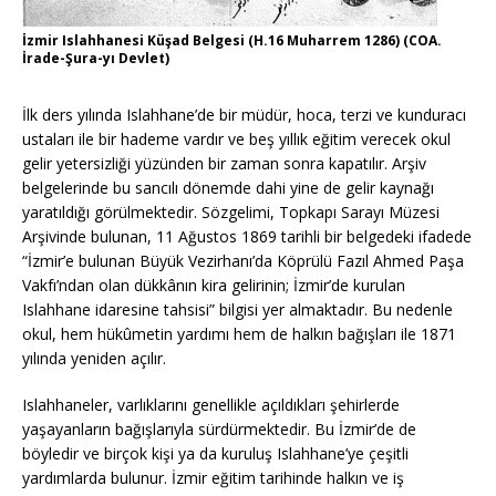
İzmir Islahhanesi Küşad Belgesi (H.16 Muharrem 1286) (COA.
İrade-Şura-yı Devlet)
İlk ders yılında Islahhane’de bir müdür, hoca, terzi ve kunduracı
ustaları ile bir hademe vardır ve beş yıllık eğitim verecek okul
gelir yetersizliği yüzünden bir zaman sonra kapatılır. Arşiv
belgelerinde bu sancılı dönemde dahi yine de gelir kaynağı
yaratıldığı görülmektedir. Sözgelimi, Topkapı Sarayı Müzesi
Arşivinde bulunan, 11 Ağustos 1869 tarihli bir belgedeki ifadede
“İzmir’e bulunan Büyük Vezirhanı’da Köprülü Fazıl Ahmed Paşa
Vakfı’ndan olan dükkânın kira gelirinin; İzmir’de kurulan
Islahhane idaresine tahsisi” bilgisi yer almaktadır. Bu nedenle
okul, hem hükûmetin yardımı hem de halkın bağışları ile 1871
yılında yeniden açılır.
Islahhaneler, varlıklarını genellikle açıldıkları şehirlerde
yaşayanların bağışlarıyla sürdürmektedir. Bu İzmir’de de
böyledir ve birçok kişi ya da kuruluş Islahhane’ye çeşitli
yardımlarda bulunur. İzmir eğitim tarihinde halkın ve iş