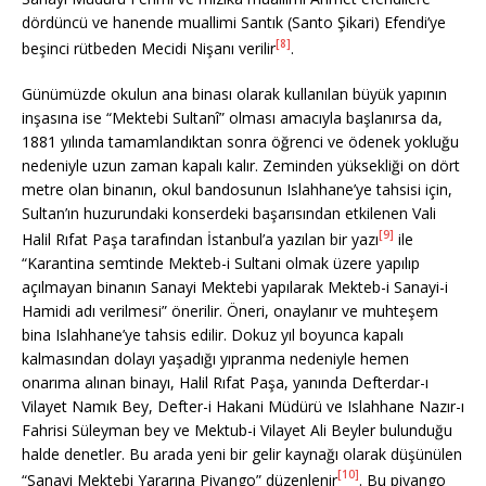
dördüncü ve hanende muallimi Santık (Santo Şikari) Efendi’ye
[8]
beşinci rütbeden Mecidi Nişanı verilir
.
Günümüzde okulun ana binası olarak kullanılan büyük yapının
inşasına ise “Mektebi Sultanî” olması amacıyla başlanırsa da,
1881 yılında tamamlandıktan sonra öğrenci ve ödenek yokluğu
nedeniyle uzun zaman kapalı kalır. Zeminden yüksekliği on dört
metre olan binanın, okul bandosunun Islahhane’ye tahsisi için,
Sultan’ın huzurundaki konserdeki başarısından etkilenen Vali
[9]
Halil Rıfat Paşa tarafından İstanbul’a yazılan bir yazı
ile
“Karantina semtinde Mekteb-i Sultani olmak üzere yapılıp
açılmayan binanın Sanayi Mektebi yapılarak Mekteb-i Sanayi-i
Hamidi adı verilmesi” önerilir. Öneri, onaylanır ve muhteşem
bina Islahhane’ye tahsis edilir. Dokuz yıl boyunca kapalı
kalmasından dolayı yaşadığı yıpranma nedeniyle hemen
onarıma alınan binayı, Halil Rıfat Paşa, yanında Defterdar-ı
Vilayet Namık Bey, Defter-i Hakani Müdürü ve Islahhane Nazır-ı
Fahrisi Süleyman bey ve Mektub-i Vilayet Ali Beyler bulunduğu
halde denetler. Bu arada yeni bir gelir kaynağı olarak düşünülen
[10]
“Sanayi Mektebi Yararına Piyango” düzenlenir
. Bu piyango