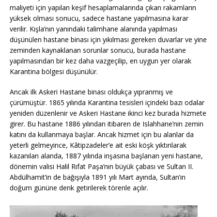
maliyeti için yapılan keşif hesaplamalarında çıkan rakamların
yüksek olması sonucu, sadece hastane yapılmasına karar
verilir. Kışla’nın yanındaki talimhane alanında yapılması
düşünülen hastane binası için yıkılması gereken duvarlar ve yine
zeminden kaynaklanan sorunlar sonucu, burada hastane
yapılmasından bir kez daha vazgeçilip, en uygun yer olarak
Karantina bölgesi düşünülür.
Ancak ilk Askeri Hastane binası oldukça yıpranmış ve
çürümüştür. 1865 yılında Karantina tesisleri içindeki bazı odalar
yeniden düzenlenir ve Askeri Hastane ikinci kez burada hizmete
girer. Bu hastane 1886 yılından itibaren de Islahhane’nin zemin
katını da kullanmaya başlar. Ancak hizmet için bu alanlar da
yeterli gelmeyince, Kâtipzadeler’e ait eski köşk yıktırılarak
kazanılan alanda, 1887 yılında inşasına başlanan yeni hastane,
dönemin valisi Halil Rıfat Paşa’nın büyük çabası ve Sultan II.
Abdülhamit’in de bağışıyla 1891 yılı Mart ayında, Sultan’ın
doğum gününe denk getirilerek törenle açılır.