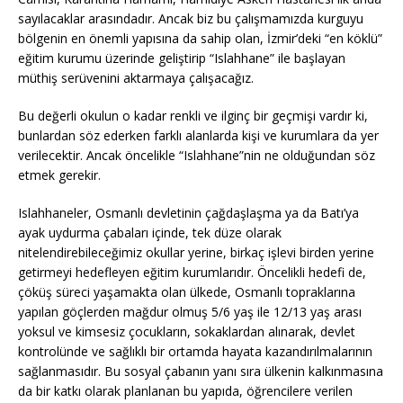
sayılacaklar arasındadır. Ancak biz bu çalışmamızda kurguyu
bölgenin en önemli yapısına da sahip olan, İzmir’deki “en köklü”
eğitim kurumu üzerinde geliştirip “Islahhane” ile başlayan
müthiş serüvenini aktarmaya çalışacağız.
Bu değerli okulun o kadar renkli ve ilginç bir geçmişi vardır ki,
bunlardan söz ederken farklı alanlarda kişi ve kurumlara da yer
verilecektir. Ancak öncelikle “Islahhane”nin ne olduğundan söz
etmek gerekir.
Islahhaneler, Osmanlı devletinin çağdaşlaşma ya da Batı’ya
ayak uydurma çabaları içinde, tek düze olarak
nitelendirebileceğimiz okullar yerine, birkaç işlevi birden yerine
getirmeyi hedefleyen eğitim kurumlarıdır. Öncelikli hedefi de,
çöküş süreci yaşamakta olan ülkede, Osmanlı topraklarına
yapılan göçlerden mağdur olmuş 5/6 yaş ile 12/13 yaş arası
yoksul ve kimsesiz çocukların, sokaklardan alınarak, devlet
kontrolünde ve sağlıklı bir ortamda hayata kazandırılmalarının
sağlanmasıdır. Bu sosyal çabanın yanı sıra ülkenin kalkınmasına
da bir katkı olarak planlanan bu yapıda, öğrencilere verilen