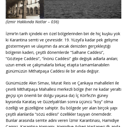
(İzmir Hakkında Notlar – 036)
İzmir’in tarih içindeki en özel bölgelerinden biri de hiç kuşku yok
ki Karantina semti ve çevresidir. 19. Yüzyıl’a kadar pek gelişme
göstermeyen ve ulaşımın da ancak denizden gerçekleştiği
bölgenin kaderi, çeşitli dönemlerde “Salhane Caddesi”,
“Göztepe Caddesi”, “İnönü Caddesi” gibi değişik adlarla anılan;
uzun emek ve çalışmalarla birkaç etapta tamamlanabilen
günümüzün Mithatpaşa Caddesi ile bir anda değişir.
Günümüzde Akın Simav, Murat Reis ve Çankaya mahalleleri ile
çevrili Mithatpaşa Mahallesi merkezli bölge (her ne kadar yeraltı
geçişi için önemli bir dolgu yaşasa da) İç Körfez’in güney
kıyısında Karataş ve Güzelyalı’dan sonra üçüncü “koy” olma
özelliği ve güzelliğine sahiptir. Bu bölgede yer alan birçok yapı
çeşitli alanlarda “sözü edilesi” özellikler taşıyan önemdedir.
Bunlar arasında semte adını veren İzmir Karantinası, Hamidiye
Camisi, Karantina Hamamı, Hamidiye Askeri Hastanesi ilk anda