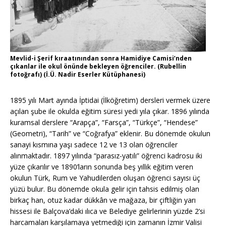
Mevlid-i Şerif kıraatınından sonra Hamidiye Camisi’nden
çıkanlar ile okul önünde bekleyen öğrenciler. (Rubellin
fotoğrafı) (İ.Ü. Nadir Eserler Kütüphanesi)
1895 yılı Mart ayında İptidai (İlköğretim) dersleri vermek üzere
açılan şube ile okulda eğitim süresi yedi yıla çıkar. 1896 yılında
kuramsal derslere “Arapça”, “Farsça”, “Türkçe”, “Hendese”
(Geometri), “Tarih” ve “Coğrafya” eklenir. Bu dönemde okulun
sanayi kısmına yaşı sadece 12 ve 13 olan öğrenciler
alınmaktadır. 1897 yılında “parasız-yatılı” öğrenci kadrosu iki
yüze çıkarılır ve 1890’ların sonunda beş yıllık eğitim veren
okulun Türk, Rum ve Yahudilerden oluşan öğrenci sayısı üç
yüzü bulur. Bu dönemde okula gelir için tahsis edilmiş olan
birkaç han, otuz kadar dükkân ve mağaza, bir çiftliğin yarı
hissesi ile Balçova’daki ılıca ve Belediye gelirlerinin yüzde 2’si
harcamaları karşılamaya yetmediği için zamanın İzmir Valisi