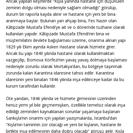
Ancak yapılan keşiflerde “Kışla yanında hastane için düşünülen
zeminin dolgu olması nedeniyle sağlam olmadığı” görülüp,
durum bir raporla kayda alınır ve hastane için yeni bir bina
aranmaya başlar. Bulunan yarı ahşap bina, Fes Nazırı olan
Kâtipzade Mustafa Efendi’ye ait ve o dönemde tuzhane olarak
kullanılan yapıdır. Kâtipzade Mustafa Efendi’nin bina ve
müştemilatını devlete bağışlaması üzerine, onarıma alınan yapı
1829 yılı Ekim ayında Askeri Hastane olarak hizmete girer.
Ancak bu yapı 1840 yılında hastane olarak kullanılmaktan
vazgeçilip, Bornova Körfezi’nin yavaş yavaş dolmaya başlaması
nedeniyle zorunlu olarak Mortakya’dan, bu bölgeye taşınmak
zorunda kalan Karantina idaresine tahsis edilir. Karantina
idaresinin yeni binaları 1846 yılında inşa edilinceye kadar da bu
kurum tarafından kullanılır.
Öte yandan, 1846 yılında ve hizmete girmesinin üzerinden
henüz yirmi yıl bile geçmemişken, özellikle temelsiz olarak inşa
edildiği zeminden kaynaklanan sorunlar yaşamaya başlanan
Sarıkışla’nın onarımı için yapılan yazışmalarda, İstanbul’dan
“Kışla’nın tamirinin zor olacağı ve yeni bir kışlanın, hastane ile
birlikte inşa edilmesinin daha doğru olacağı” görüşü gelir. Kışla