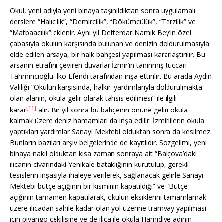
Okul, yeni adıyla yeni binaya taşınıldıktan sonra uygulamalı
derslere “Halıcılık”, “Demircilik”, “Dökümcülük”, “Terzilik” ve
“Matbaacılık” eklenir. Aynı yıl Defterdar Namık Bey’in özel
çabasıyla okulun karşısında bulunan ve denizin doldurulmasıyla
elde edilen arsaya, bir halk bahçesi yapılması kararlaştırılır. Bu
arsanın etrafını çeviren duvarlar İzmir’in tanınmış tüccarı
Tahmincioğlu İlko Efendi tarafından inşa ettirilir. Bu arada Aydın
Valiliği “Okulun karşısında, halkın yardımlarıyla doldurulmakta
olan alanın, okula gelir olarak tahsis edilmesi” ile ilgili
[11]
karar
alır. Bir yıl sonra bu bahçenin önüne geliri okula
kalmak üzere deniz hamamları da inşa edilir. İzmirlilerin okula
yaptıkları yardımlar Sanayi Mektebi olduktan sonra da kesilmez.
Bunların bazıları arşiv belgelerinde de kayıtlıdır. Sözgelimi, yeni
binaya nakil olduktan kısa zaman sonraya ait “Balçova’daki
ılıcanın civarındaki Yenikale bataklığının kurutulup, gerekli
tesislerin inşasıyla ihaleye verilerek, sağlanacak gelirle Sanayi
Mektebi bütçe açığının bir kısmının kapatıldığı” ve “Bütçe
açığının tamamen kapatılarak, okulun eksiklerini tamamlamak
üzere ılıcadan sahile kadar olan yol üzerine tramvay yapılması
için piyango çekilişine ve de ılıca ile okula Hamidiye adının