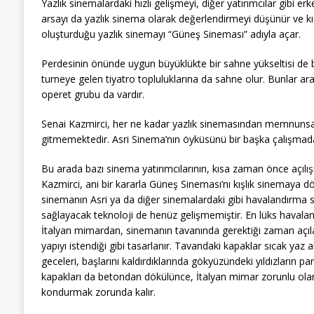
Yazlık sinemalardaki hızlı gelişmeyi, diğer yatırımcılar gibi
arsayı da yazlık sinema olarak değerlendirmeyi düşünür ve kı
oluşturduğu yazlık sinemayı “Güneş Sineması” adıyla açar.
Perdesinin önünde uygun büyüklükte bir sahne yükseltisi de 
turneye gelen tiyatro topluluklarına da sahne olur. Bunlar
operet grubu da vardır.
Senai Kazmirci, her ne kadar yazlık sinemasından memnunsa da
gitmemektedir. Asri Sinema’nın öyküsünü bir başka çalışmad
Bu arada bazı sinema yatırımcılarının, kısa zaman önce açılı
Kazmirci, ani bir kararla Güneş Sineması’nı kışlık sinemaya d
sinemanın Asri ya da diğer sinemalardaki gibi havalandırm
sağlayacak teknoloji de henüz gelişmemiştir. En lüks havalan
İtalyan mimardan, sinemanın tavanında gerektiği zaman açıla
yapıyı istendiği gibi tasarlanır. Tavandaki kapaklar sıcak yaz a
geceleri, başlarını kaldırdıklarında gökyüzündeki yıldızların pa
kapakları da betondan dökülünce, İtalyan mimar zorunlu olara
kondurmak zorunda kalır.