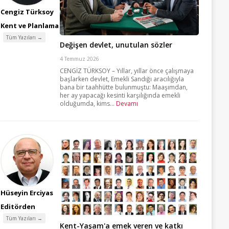
Cengiz Türksoy
Kent ve Planlama
Tüm Yazıları →
Değişen devlet, unutulan sözler
4 Temmuz 2026
CENGİZ TÜRKSOY – Yıllar, yıllar önce çalışmaya
başlarken devlet, Emekli Sandığı aracılığıyla
bana bir taahhütte bulunmuştu: Maaşımdan,
her ay yapacağı kesinti karşılığında emekli
olduğumda, kims...
Devamı
Hüseyin Erciyas
Editörden
Tüm Yazıları →
Kent-Yaşam'a emek veren ve katkı