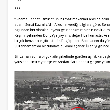
***
“Sinema Cenneti İzmir’in” unutulmaz mekânları arasına adını yaz
adamı Senai Kazmirci’dir. Ailesinin verdiği bilgilere göre, Sena
oğlundan biri olarak dünyaya gelir. “Kazmir” bir tür ipekli ku
Keşmir şehrinden Dünya’ya yayılmış değerli bir kumaştır. Ail
birçok benzer aile gibi İstanbul’a göç eder. Babalarının da 
Sultanhamam’da bir tuhafiye dükkânı açarlar. İşler iyi gidince
Bir zaman sonra birçok aile şirketinde görülen ayrılık kardeşler
yarısında İzmir’e yerleşir ve Anafartalar Caddesi girişine yak