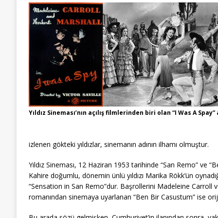
Yıldız Sineması’nın açılış filmlerinden biri olan “I Was A Spay”
izlenen gökteki yıldızlar, sinemanın adının ilhamı olmuştur.
Yıldız Sineması, 12 Haziran 1953 tarihinde “San Remo” ve “Ben
Kahire doğumlu, dönemin ünlü yıldızı Marika Rökk’ün oynadığı
“Sensation in San Remo”dur. Başrollerini Madeleine Carroll v
romanından sinemaya uyarlanan “Ben Bir Casustum” ise orijina
Bu arada sözü gelmişken, Cumhuriyet’in ilanından sonra, yakı