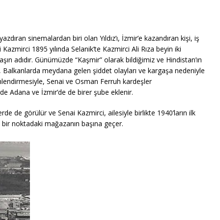
dıran sinemalardan biri olan Yıldız’ı, İzmir’e kazandıran kişi, iş
i Kazmirci 1895 yılında Selanik’te Kazmirci Ali Rıza beyin iki
maşın adıdır. Günümüzde “Kaşmir” olarak bildiğimiz ve Hindistan’ın
e, Balkanlarda meydana gelen şiddet olayları ve kargaşa nedeniyle
yönlendirmesiyle, Senai ve Osman Ferruh kardeşler
 de Adana ve İzmir’de de birer şube eklenir.
de de görülür ve Senai Kazmirci, ailesiyle birlikte 1940’ların ilk
ın bir noktadaki mağazanın başına geçer.