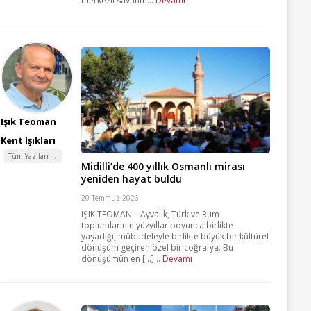
merkezli savunm...
Devamı
Işık Teoman
Kent Işıkları
Tüm Yazıları →
Midilli’de 400 yıllık Osmanlı mirası
yeniden hayat buldu
20 Temmuz 2026
IŞIK TEOMAN – Ayvalık, Türk ve Rum
toplumlarının yüzyıllar boyunca birlikte
yaşadığı, mübadeleyle birlikte büyük bir kültürel
dönüşüm geçiren özel bir coğrafya. Bu
dönüşümün en [...]...
Devamı