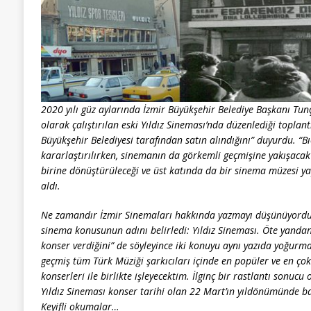
2020 yılı güz aylarında İzmir Büyükşehir Belediye Başkanı Tun
olarak çalıştırılan eski Yıldız Sineması’nda düzenlediği toplant
Büyükşehir Belediyesi tarafından satın alındığını” duyurdu. “Bı
kararlaştırılırken, sinemanın da görkemli geçmişine yakışacak
birine dönüştürüleceği ve üst katında da bir sinema müzesi yap
aldı.
Ne zamandır İzmir Sinemaları hakkında yazmayı düşünüyordum. 
sinema konusunun adını belirledi: Yıldız Sineması. Öte yand
konser verdiğini” de söyleyince iki konuyu aynı yazıda yoğurma
geçmiş tüm Türk Müziği şarkıcıları içinde en popüler ve en çok
konserleri ile birlikte işleyecektim. İlginç bir rastlantı sonuc
Yıldız Sineması konser tarihi olan 22 Mart’ın yıldönümünde baş
Keyifli okumalar…