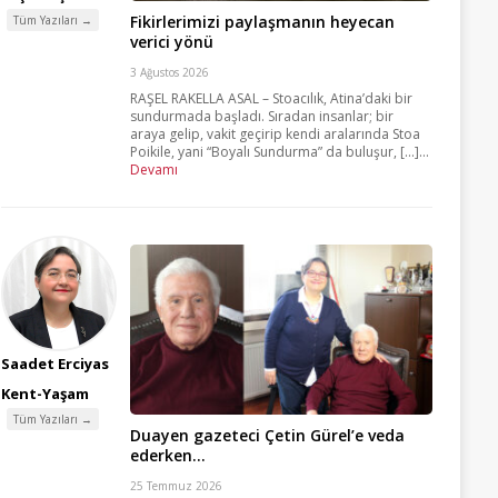
Fikirlerimizi paylaşmanın heyecan
Tüm Yazıları →
verici yönü
3 Ağustos 2026
RAŞEL RAKELLA ASAL – Stoacılık, Atina’daki bir
sundurmada başladı. Sıradan insanlar; bir
araya gelip, vakit geçirip kendi aralarında Stoa
Poikile, yani “Boyalı Sundurma” da buluşur, [...]...
Devamı
Saadet Erciyas
Kent-Yaşam
Tüm Yazıları →
Duayen gazeteci Çetin Gürel’e veda
ederken…
25 Temmuz 2026