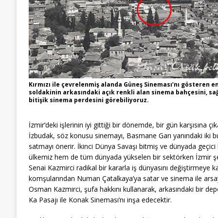
Kırmızı ile çevrelenmiş alanda Güneş Sineması’nı gösteren end
soldakinin arkasındaki açık renkli alan sinema bahçesini, sa
bitişik sinema perdesini görebiliyoruz.
İzmir’deki işlerinin iyi gittiği bir dönemde, bir gün karşısına 
İzbudak, söz konusu sinemayı, Basmane Garı yanındaki iki buç
satmayı önerir. İkinci Dünya Savaşı bitmiş ve dünyada geçici 
ülkemiz hem de tüm dünyada yükselen bir sektörken İzmir şehri 
Senai Kazmirci radikal bir kararla iş dünyasını değiştirmeye k
komşularından Numan Çatalkaya’ya satar ve sinema ile arsayı sa
Osman Kazmirci, şufa hakkını kullanarak, arkasındaki bir depo 
Ka Pasajı ile Konak Sineması’nı inşa edecektir.