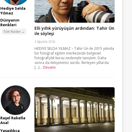
Hediye Selda
Yılmaz
Dünyanın
Renkleri
Elli yıllık yürüyüşün ardından: Tahir Ün
Tüm Yazıları →
ile söyleşi
3 Ağustos 2026
HEDİYE SELDA YILMAZ – Tahir Ün ile 2015 yılında
bir fotoğraf eğitim merkezinde belgesel
fotoğrafçılık kursu nedeniyle tanıştım. Daha
sonra da iletişimimiz sürdü. İlerleyen yıllarda
[...]...
Devamı
Raşel Rakella
Asal
Yaşadıkça