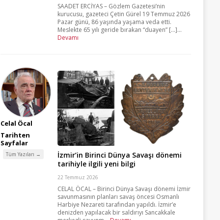
SAADET ERCİYAS – Gözlem Gazetesi’nin
kurucusu, gazeteci Çetin Gürel 19 Temmuz 2026
Pazar günü, 86 yaşında yaşama veda etti.
Meslekte 65 yılı geride bırakan “duayen” [...]...
Devamı
Celal Öcal
Tarihten
Sayfalar
İzmir’in Birinci Dünya Savaşı dönemi
Tüm Yazıları →
tarihiyle ilgili yeni bilgi
22 Temmuz 2026
CELAL ÖCAL – Birinci Dünya Savaşı dönemi İzmir
savunmasının planları savaş öncesi Osmanlı
Harbiye Nezareti tarafından yapıldı. İzmir’e
denizden yapılacak bir saldırıyı Sancakkale