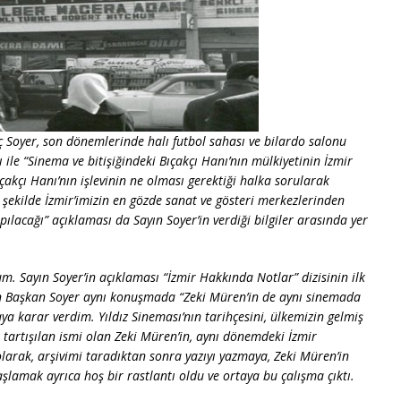
ç Soyer, son dönemlerinde halı futbol sahası ve bilardo salonu
ı ile “Sinema ve bitişiğindeki Bıçakçı Hanı’nın mülkiyetinin İzmir
çakçı Hanı’nın işlevinin ne olması gerektiği halka sorularak
 şekilde İzmir’imizin en gözde sanat ve gösteri merkezlerinden
ılacağı” açıklaması da Sayın Soyer’in verdiği bilgiler arasında yer
Sayın Soyer’in açıklaması “İzmir Hakkında Notlar” dizisinin ilk
an Başkan Soyer aynı konuşmada “Zeki Müren’in de aynı sinemada
ya karar verdim. Yıldız Sineması’nın tarihçesini, ülkemizin gelmiş
 tartışılan ismi olan Zeki Müren’in, aynı dönemdeki İzmir
u olarak, arşivimi taradıktan sonra yazıyı yazmaya, Zeki Müren’in
lamak ayrıca hoş bir rastlantı oldu ve ortaya bu çalışma çıktı.