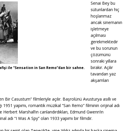
Senai Bey bu
sütunlardan hiç
hoşlanmaz
ancak sinemanın
işletmeye
açılması
gerekmektedir
ve bu sorunun
çözümünü
sonraki yıllara
bırakır. Açılır
 afişi ile “Sensation in San Remo”dan bir sahne.
tavandan yaz
akşamları
 Bir Casustum” filmleriyle açılır. Başrolünü Avusturya asıllı ve
 1951 yapımı, romantik müzikal “San Remo” filminin orijinal adı
e Herbert Marshall’ın canlandırdıkları, Edmund Gwenn’in
l adı “I Was A Spy” olan 1933 yapımı bir filmdir.
n bir semt olan Tepecik’te, yine Yıldız adında bir başka sinema