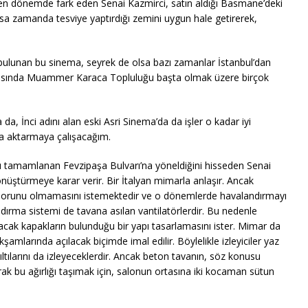
 erken dönemde fark eden Senai Kazmirci, satın aldığı Basmane’deki
sa zamanda tesviye yaptırdığı zemini uygun hale getirerek,
bulunan bu sinema, seyrek de olsa bazı zamanlar İstanbul’dan
 arasında Muammer Karaca Topluluğu başta olmak üzere birçok
, İnci adını alan eski Asri Sinema’da da işler o kadar iyi
a aktarmaya çalışacağım.
şı tamamlanan Fevzipaşa Bulvarı’na yöneldiğini hisseden Senai
önüştürmeye karar verir. Bir İtalyan mimarla anlaşır. Ancak
a sorunu olmamasını istemektedir ve o dönemlerde havalandırmayı
dırma sistemi de tavana asılan vantilatörlerdir. Bu nedenle
cak kapakların bulunduğu bir yapı tasarlamasını ister. Mimar da
kşamlarında açılacak biçimde imal edilir. Böylelikle izleyiciler yaz
rıltılarını da izleyeceklerdir. Ancak beton tavanın, söz konusu
k bu ağırlığı taşımak için, salonun ortasına iki kocaman sütun