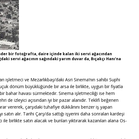
er bir fotoğrafta, daire içinde kalan iki servi ağacından
ğdaki servi ağacının sağındaki yarım duvar da, Bıçakçı Hanı’na
çıkan işletmeci ve Mezarlıkbaşı’daki Asri Sinema’nın sahibi Suphi
uk dönüm büyüklüğünde bir arsa ile birlikte, uygun bir fiyatla
bir bahar havası sürmektedir. Sinema işletmeciliği ise hem
de izleyici açısından iyi bir pazar alanıdır. Teklifi beğenen
arar vererek, çarşıdaki tuhafiye dükkânını benzer iş yapan
tın alır. Tarihi Çarşı’da sattığı işyerini daha sonraları kardeşi
ile birlikte satın alacak ve bunları yıktırarak kazanılan alana Os-