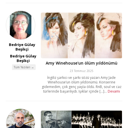
Bedriye Gülay
Beşikçi
Bedriye Gülay
Beşikçi
Amy Winehouse'un ölüm yıldönümü
Tüm Yazıları →
23 Temmuz 2025
İngiliz şarkıcı ve şarkı sözü yazarı Amy Jade
Winehouse’un ölüm yıldönümü. Konserine
gidemedim, çok genç yaşta öldü. RnB, soul ve caz
türlerinde başarılıydı. Işıklar içinde [...]...
Devamı