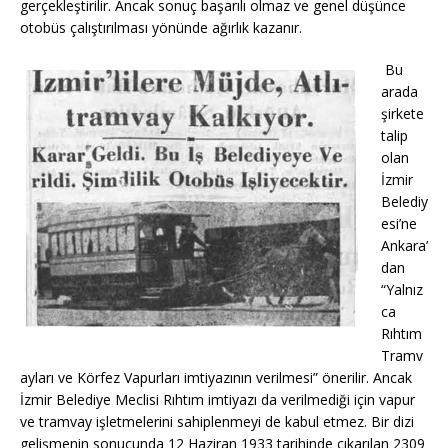
gerçekleştirilir. Ancak sonuç başarılı olmaz ve genel düşünce
otobüs çalıştırılması yönünde ağırlık kazanır.
Bu
arada
şirkete
talip
olan
İzmir
Belediy
esi’ne
Ankara’
dan
“Yalnız
ca
Rıhtım
Tramv
ayları ve Körfez Vapurları imtiyazının verilmesi” önerilir. Ancak
İzmir Belediye Meclisi Rıhtım imtiyazı da verilmediği için vapur
ve tramvay işletmelerini sahiplenmeyi de kabul etmez. Bir dizi
gelişmenin sonucunda 12 Haziran 1933 tarihinde çıkarılan 2309