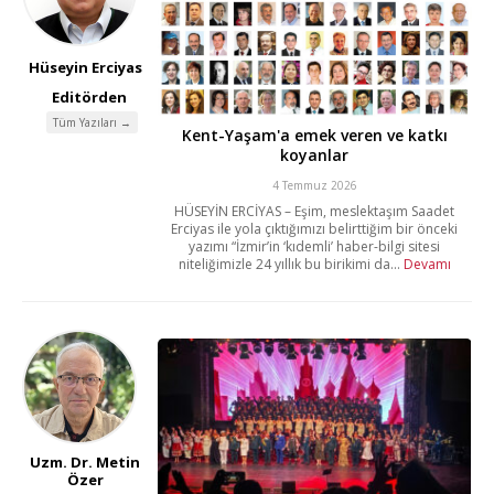
Hüseyin Erciyas
Editörden
Tüm Yazıları →
Kent-Yaşam'a emek veren ve katkı
koyanlar
4 Temmuz 2026
HÜSEYİN ERCİYAS – Eşim, meslektaşım Saadet
Erciyas ile yola çıktığımızı belirttiğim bir önceki
yazımı “İzmir’in ‘kıdemli’ haber-bilgi sitesi
niteliğimizle 24 yıllık bu birikimi da...
Devamı
Uzm. Dr. Metin
Özer