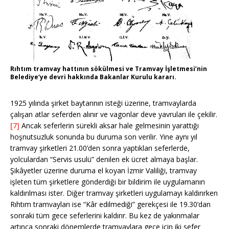
Rıhtım tramvay hattının sökülmesi ve Tramvay İşletmesi’nin
Belediye’ye devri hakkında Bakanlar Kurulu kararı.
1925 yılında şirket baytarının isteği üzerine, tramvaylarda
çalışan atlar seferden alınır ve vagonlar deve yavruları ile çekilir.
[7]
Ancak seferlerin sürekli aksar hale gelmesinin yarattığı
hoşnutsuzluk sonunda bu duruma son verilir. Yine aynı yıl
tramvay şirketleri 21.00’den sonra yaptıkları seferlerde,
yolculardan “Servis usulü” denilen ek ücret almaya başlar.
Şikâyetler üzerine duruma el koyan İzmir Valiliği, tramvay
işleten tüm şirketlere gönderdiği bir bildirim ile uygulamanın
kaldırılması ister. Diğer tramvay şirketleri uygulamayı kaldırırken
Rıhtım tramvayları ise “Kâr edilmediği” gerekçesi ile 19.30’dan
sonraki tüm gece seferlerini kaldırır. Bu kez de yakınmalar
artınca sonraki dönemlerde tramvaylara gece için iki sefer