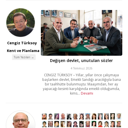
Cengiz Türksoy
Kent ve Planlama
Tüm Yazıları →
Değişen devlet, unutulan sözler
4 Temmuz 2026
CENGİZ TÜRKSOY – Yıllar, yıllar önce çalışmaya
başlarken devlet, Emekli Sandığı aracılığıyla bana
bir taahhütte bulunmuştu: Maaşımdan, her ay
yapacağı kesinti karşılığında emekli olduğumda,
kims...
Devamı