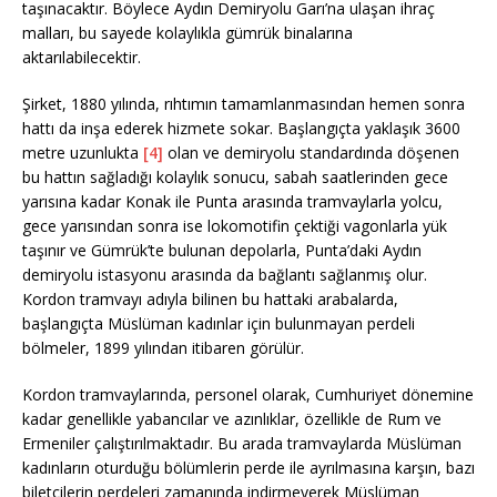
taşınacaktır. Böylece Aydın Demiryolu Garı’na ulaşan ihraç
malları, bu sayede kolaylıkla gümrük binalarına
aktarılabilecektir.
Şirket, 1880 yılında, rıhtımın tamamlanmasından hemen sonra
hattı da inşa ederek hizmete sokar. Başlangıçta yaklaşık 3600
metre uzunlukta
[4]
olan ve demiryolu standardında döşenen
bu hattın sağladığı kolaylık sonucu, sabah saatlerinden gece
yarısına kadar Konak ile Punta arasında tramvaylarla yolcu,
gece yarısından sonra ise lokomotifin çektiği vagonlarla yük
taşınır ve Gümrük’te bulunan depolarla, Punta’daki Aydın
demiryolu istasyonu arasında da bağlantı sağlanmış olur.
Kordon tramvayı adıyla bilinen bu hattaki arabalarda,
başlangıçta Müslüman kadınlar için bulunmayan perdeli
bölmeler, 1899 yılından itibaren görülür.
Kordon tramvaylarında, personel olarak, Cumhuriyet dönemine
kadar genellikle yabancılar ve azınlıklar, özellikle de Rum ve
Ermeniler çalıştırılmaktadır. Bu arada tramvaylarda Müslüman
kadınların oturduğu bölümlerin perde ile ayrılmasına karşın, bazı
biletçilerin perdeleri zamanında indirmeyerek Müslüman