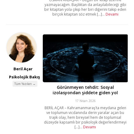
yazmayacağım. Başlıktan da anlaşılabileceği gibi
bir kitaptan yola çıkıp her biri diğerini takip eden
birçok kitaptan söz etmek [...]...
Devamı
Beril Açar
Psikolojik Bakış
Tüm Yazıları →
Görünmeyen tehdit: Sosyal
izolasyondan şiddete giden yol
17 Nisan 2026
BERİL AÇAR – Kahramanmaraş’ta meydana gelen
ve toplumun vicdanında derin yaralar açan bu
trajik olay, hem bireysel hem de toplumsal
düzeyde kapsamlı bir psikolojik değerlendirmeyi
[...]...
Devamı