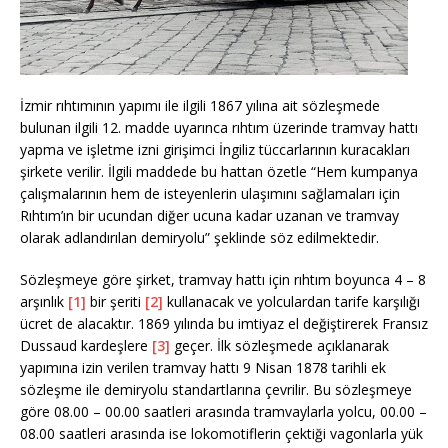
İzmir rıhtımının yapımı ile ilgili 1867 yılına ait sözleşmede
bulunan ilgili 12. madde uyarınca rıhtım üzerinde tramvay hattı
yapma ve işletme izni girişimci İngiliz tüccarlarının kuracakları
şirkete verilir. İlgili maddede bu hattan özetle “Hem kumpanya
çalışmalarının hem de isteyenlerin ulaşımını sağlamaları için
Rıhtım’ın bir ucundan diğer ucuna kadar uzanan ve tramvay
olarak adlandırılan demiryolu” şeklinde söz edilmektedir.
Sözleşmeye göre şirket, tramvay hattı için rıhtım boyunca 4 – 8
arşınlık
[1]
bir şeriti
[2]
kullanacak ve yolculardan tarife karşılığı
ücret de alacaktır. 1869 yılında bu imtiyaz el değiştirerek Fransız
Dussaud kardeşlere
[3]
geçer. İlk sözleşmede açıklanarak
yapımına izin verilen tramvay hattı 9 Nisan 1878 tarihli ek
sözleşme ile demiryolu standartlarına çevrilir. Bu sözleşmeye
göre 08.00 – 00.00 saatleri arasında tramvaylarla yolcu, 00.00 –
08.00 saatleri arasında ise lokomotiflerin çektiği vagonlarla yük