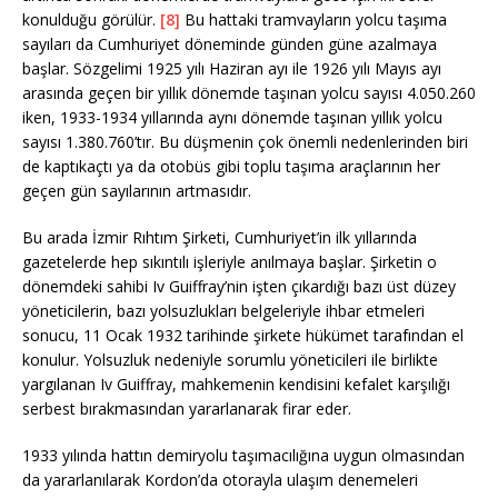
konulduğu görülür.
[8]
Bu hattaki tramvayların yolcu taşıma
sayıları da Cumhuriyet döneminde günden güne azalmaya
başlar. Sözgelimi 1925 yılı Haziran ayı ile 1926 yılı Mayıs ayı
arasında geçen bir yıllık dönemde taşınan yolcu sayısı 4.050.260
iken, 1933-1934 yıllarında aynı dönemde taşınan yıllık yolcu
sayısı 1.380.760’tır. Bu düşmenin çok önemli nedenlerinden biri
de kaptıkaçtı ya da otobüs gibi toplu taşıma araçlarının her
geçen gün sayılarının artmasıdır.
Bu arada İzmir Rıhtım Şirketi, Cumhuriyet’in ilk yıllarında
gazetelerde hep sıkıntılı işleriyle anılmaya başlar. Şirketin o
dönemdeki sahibi Iv Guiffray’nin işten çıkardığı bazı üst düzey
yöneticilerin, bazı yolsuzlukları belgeleriyle ihbar etmeleri
sonucu, 11 Ocak 1932 tarihinde şirkete hükümet tarafından el
konulur. Yolsuzluk nedeniyle sorumlu yöneticileri ile birlikte
yargılanan Iv Guiffray, mahkemenin kendisini kefalet karşılığı
serbest bırakmasından yararlanarak firar eder.
1933 yılında hattın demiryolu taşımacılığına uygun olmasından
da yararlanılarak Kordon’da otorayla ulaşım denemeleri