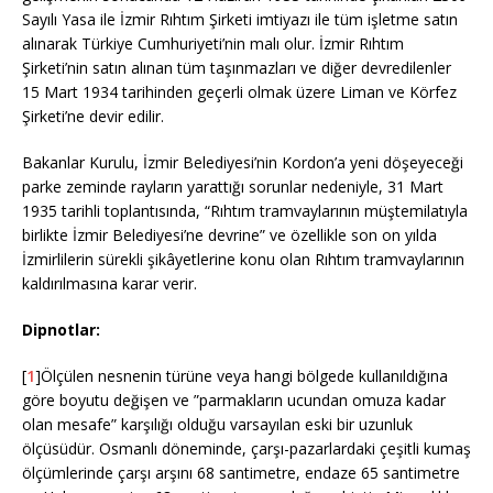
Sayılı Yasa ile İzmir Rıhtım Şirketi imtiyazı ile tüm işletme satın
alınarak Türkiye Cumhuriyeti’nin malı olur. İzmir Rıhtım
Şirketi’nin satın alınan tüm taşınmazları ve diğer devredilenler
15 Mart 1934 tarihinden geçerli olmak üzere Liman ve Körfez
Şirketi’ne devir edilir.
Bakanlar Kurulu, İzmir Belediyesi’nin Kordon’a yeni döşeyeceği
parke zeminde rayların yarattığı sorunlar nedeniyle, 31 Mart
1935 tarihli toplantısında, “Rıhtım tramvaylarının müştemilatıyla
birlikte İzmir Belediyesi’ne devrine” ve özellikle son on yılda
İzmirlilerin sürekli şikâyetlerine konu olan Rıhtım tramvaylarının
kaldırılmasına karar verir.
Dipnotlar:
[
1
]Ölçülen nesnenin türüne veya hangi bölgede kullanıldığına
göre boyutu değişen ve ”parmakların ucundan omuza kadar
olan mesafe” karşılığı olduğu varsayılan eski bir uzunluk
ölçüsüdür. Osmanlı döneminde, çarşı-pazarlardaki çeşitli kumaş
ölçümlerinde çarşı arşını 68 santimetre, endaze 65 santimetre