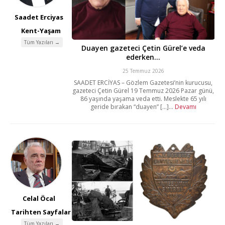
Saadet Erciyas
Kent-Yaşam
Tüm Yazıları →
Duayen gazeteci Çetin Gürel’e veda
ederken…
25 Temmuz 2026
SAADET ERCİYAS – Gözlem Gazetesi’nin kurucusu,
gazeteci Çetin Gürel 19 Temmuz 2026 Pazar günü,
86 yaşında yaşama veda etti. Meslekte 65 yılı
geride bırakan “duayen” [...]...
Devamı
Celal Öcal
Tarihten Sayfalar
Tüm Yazıları →