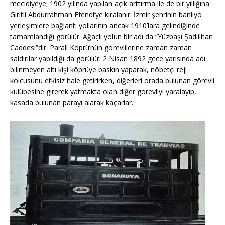
mecidiyeye; 1902 yılında yapılan açık arttırma ile de bir yıllığına
Giritli Abdurrahman Efendi’ye kiralanır. İzmir şehrinin banliyö
yerleşimlere bağlantı yollarının ancak 1910’lara gelindiğinde
tamamlandığı görülür. Ağaçlı yolun bir adı da “Yüzbaşı Şadiilhan
Caddesi”dir. Paralı Köprü’nün görevlilerine zaman zaman
saldırılar yapıldığı da görülür. 2 Nisan 1892 gece yarısında adı
bilinmeyen altı kişi köprüye baskın yaparak, nöbetçi reji
kolcusunu etkisiz hale getirirken, diğerleri orada bulunan görevli
kulübesine girerek yatmakta olan diğer görevliyi yaralayıp,
kasada bulunan parayı alarak kaçarlar.