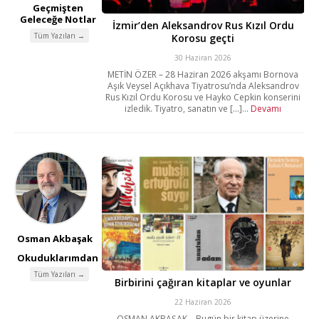
Geçmişten
Geleceğe Notlar
İzmir’den Aleksandrov Rus Kızıl Ordu
Tüm Yazıları →
Korosu geçti
30 Haziran 2026
METİN ÖZER – 28 Haziran 2026 akşamı Bornova
Aşık Veysel Açıkhava Tiyatrosu’nda Aleksandrov
Rus Kızıl Ordu Korosu ve Hayko Cepkin konserini
izledik. Tiyatro, sanatın ve [...]...
Devamı
Osman Akbaşak
Okuduklarımdan
Tüm Yazıları →
Birbirini çağıran kitaplar ve oyunlar
22 Haziran 2026
OSMAN AKBAŞAK – Bugün bir kitap üzerine