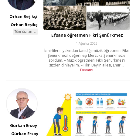
Orhan Beşikçi
Orhan Beşikçi
Tüm Yazıları →
Efsane öğretmen Fikri Şenürkmez
1 Ağustos 2025
İzmirlilerin yakından tanıdığı müzik öğretmeni Fikri
Şenürkmez’i değerli eşi Merzuka Şenürkmez’e
sordum. – Müzik öğretmeni Fikri Şenürkmez’i
sizden dinleyelim. – Fikri Bey’in ailesi, Emir ...
Devamı
Gürkan Ersoy
Gürkan Ersoy