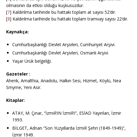
olmasının da etkisi olduğu kuşkusuzdur.
[
7
] Kaldırılma tarihinde bu hattaki toplam at sayısı 52’dir.
[
8
] Kaldırılma tarihinde bu hattaki toplam tramvay sayısı 22’dir.
Kaynakça:
Cumhurbaşkanlığı Devlet Arşivleri, Cumhuriyet Arşivi.
Cumhurbaşkanlığı Devlet Arşivleri, Osmanlı Arşivi.
Yaşar Ürük belgeliği.
Gazeteler :
Ahenk, Amalthia, Anadolu, Halkın Sesi, Hizmet, Köylü, Nea
Smyrne, Yeni Asır.
Kitaplar:
ATAY, M. Çınar, “İzmiR’iN İzmiR’i”, ESİAD Yayınları, İzmir
1993.
BİLGET, Adnan “Son Yüzyıllarda İzmiR Şehri (1849-1949)”,
İzmir 1949.