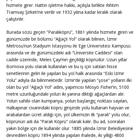
hizmete girer. Hattın işletme hakkı, açılışla birlikte Rıhtım
Tramvay Şirketi’ne verilir ve 1932 yılına kadar kiralık olarak
çalıştırılır.
Burada sözü geçen “Paralıköprü”, 1861 yılında hizmete giren ve
günümüzde bir bölümü “Ağaçlı Yol” olarak bilinen, İzmir
Metrosu’nun Stadyum İstasyonu ile Ege Üniversitesi Kampüsü
arasında ve de günümüzdeki adı “Üniversite Caddesi” olan
cadde üzerinde, Meles Çayı’nın geçildiği köprüdür. Uzun yıllar
Bornova yolu olarak kullanılan ve bu iş için satılan hisse
senetlerinin geliri ile yapılan bu yol halk arasında “Eski İzmir
Yolu” adıyla da bilinmektedir. İzmir’de yapılan “şose” yolların ilki
olan bu yol “Ağaçlı Yol” adını, yapımcısı Mösyö Fisher’in, 5100
metre uzunluğundaki yolun iki yanına diktiği ağaçlardan alır.
Yolun sahibi olan kumpanya, yolun başlangıç noktası sayılan,
Halkapınar civarındaki köprü girişinde yolu kullanan hayvan ve
arabalardan ücret aldığı için, yol ülkemizin ilk “paralı” yolu olur,
köprünün adı da “Paralı Köprü” olarak kalır. Bu ad, sonraları
yakın bölge için de kullanılır olur. 1885 yılında İzmir Belediyesine
devredilen köprü 1894 yılında yapılan ihalede, iki yıllığı 4800