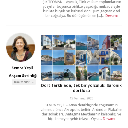
IŞIK TEOMAN – Ayvalık, Türk ve Rum toplumlarının
yüzyıllar boyunca birlikte yaşadığı, mübadeleyle
birlikte büyük bir kültürel dönüşüm geçiren özel
bir coğrafya. Bu dönüşümün en [...]...
Devamı
Semra Yeşil
Akşam Serinliği
Tüm Yazıları →
Dört farklı ada, tek bir yolculuk: Saronik
dörtlüsü
15 Temmuz 2026
SEMRA YEŞİL – Atina denildiğinde çoğumuzun
zihninde önce Akropolis belirir. Ardından Plaka’nın
dar sokakları, Syntagma Meydanı’nın kalabalığı ve
hiç dinmeyen şehir telaşı… Oysa...
Devamı