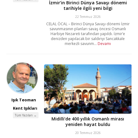
İzmir’in Birinci Dünya Savaşı dönemi
tarihiyle ilgili yeni bilgi
22 Temmuz 2026
CELAL ÖCAL – Birinci Dünya Savaşı dönemi İzmir
savunmasının planları savaş öncesi Osmanlı
Harbiye Nezareti tarafından yapıldı. İzmir’e
denizden yapılacak bir saldırıyı Sancakkale
merkezli savunm...
Devamı
Işık Teoman
Kent Işıkları
Tüm Yazıları →
Midilli’de 400 yıllık Osmanlı mirası
yeniden hayat buldu
20 Temmuz 2026