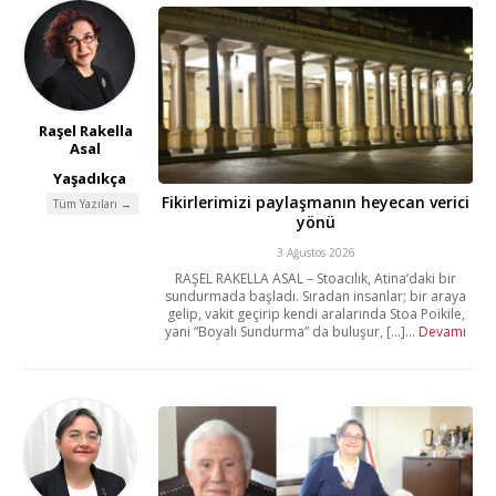
Raşel Rakella
Asal
Yaşadıkça
Fikirlerimizi paylaşmanın heyecan verici
Tüm Yazıları →
yönü
3 Ağustos 2026
RAŞEL RAKELLA ASAL – Stoacılık, Atina’daki bir
sundurmada başladı. Sıradan insanlar; bir araya
gelip, vakit geçirip kendi aralarında Stoa Poikile,
yani “Boyalı Sundurma” da buluşur, [...]...
Devamı