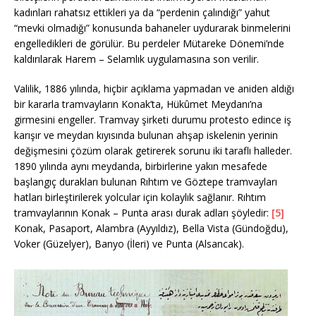
kadınları rahatsız ettikleri ya da “perdenin çalındığı” yahut
“mevki olmadığı” konusunda bahaneler uydurarak binmelerini
engelledikleri de görülür. Bu perdeler Mütareke Dönemi’nde
kaldırılarak Harem – Selamlık uygulamasına son verilir.
Valilik, 1886 yılında, hiçbir açıklama yapmadan ve aniden aldığı
bir kararla tramvayların Konak’ta, Hükûmet Meydanı’na
girmesini engeller. Tramvay şirketi durumu protesto edince iş
karışır ve meydan kıyısında bulunan ahşap iskelenin yerinin
değişmesini çözüm olarak getirerek sorunu iki taraflı halleder.
1890 yılında aynı meydanda, birbirlerine yakın mesafede
başlangıç durakları bulunan Rıhtım ve Göztepe tramvayları
hatları birleştirilerek yolcular için kolaylık sağlanır. Rıhtım
tramvaylarının Konak – Punta arası durak adları şöyledir:
[5]
Konak, Pasaport, Alambra (Ayyıldız), Bella Vista (Gündoğdu),
Voker (Güzelyer), Banyo (İleri) ve Punta (Alsancak).