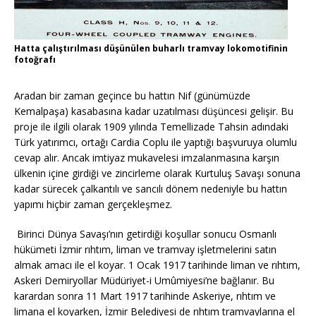
Hatta çalıştırılması düşünülen buharlı tramvay lokomotifinin
fotoğrafı
Aradan bir zaman geçince bu hattın Nif (günümüzde
Kemalpaşa) kasabasına kadar uzatılması düşüncesi gelişir. Bu
proje ile ilgili olarak 1909 yılında Temellizade Tahsin adındaki
Türk yatırımcı, ortağı Cardia Coplu ile yaptığı başvuruya olumlu
cevap alır. Ancak imtiyaz mukavelesi imzalanmasına karşın
ülkenin içine girdiği ve zincirleme olarak Kurtuluş Savaşı sonuna
kadar sürecek çalkantılı ve sancılı dönem nedeniyle bu hattın
yapımı hiçbir zaman gerçekleşmez.
Birinci Dünya Savaşı’nın getirdiği koşullar sonucu Osmanlı
hükümeti İzmir rıhtım, liman ve tramvay işletmelerini satın
almak amacı ile el koyar. 1 Ocak 1917 tarihinde liman ve rıhtım,
Askeri Demiryollar Müdüriyet-i Umûmiyesi’ne bağlanır. Bu
karardan sonra 11 Mart 1917 tarihinde Askeriye, rıhtım ve
limana el koyarken, İzmir Belediyesi de rıhtım tramvaylarına el