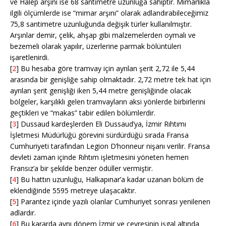
ve Halep arşını ise 68 santimetre uzunluğa sahiptir. Mimarlıkla
ilgili ölçümlerde ise “mimar arşını” olarak adlandırabileceğimiz
75,8 santimetre uzunluğunda değişik türler kullanılmıştır.
Arşınlar demir, çelik, ahşap gibi malzemelerden oymalı ve
bezemeli olarak yapılır, üzerlerine parmak bölüntüleri
işaretlenirdi.
[
2
] Bu hesaba göre tramvay için ayrılan şerit 2,72 ile 5,44
arasında bir genişliğe sahip olmaktadır. 2,72 metre tek hat için
ayrılan şerit genişliği iken 5,44 metre genişliğinde olacak
bölgeler, karşılıklı gelen tramvayların aksi yönlerde birbirlerini
geçtikleri ve “makas” tabir edilen bölümlerdir.
[
3
] Dussaud kardeşlerden Eli Dussaud’ya, İzmir Rıhtımı
İşletmesi Müdürlüğü görevini sürdürdüğü sırada Fransa
Cumhuriyeti tarafından Legion D’honneur nişanı verilir. Fransa
devleti zaman içinde Rıhtım işletmesini yöneten hemen
Fransız’a bir şekilde benzer ödüller vermiştir.
[
4
] Bu hattın uzunluğu, Halkapınar’a kadar uzanan bölüm de
eklendiğinde 5595 metreye ulaşacaktır.
[
5
] Parantez içinde yazılı olanlar Cumhuriyet sonrası yenilenen
adlardır.
[
6
] Bu kararda aynı dönem İzmir ve çevresinin işgal altında