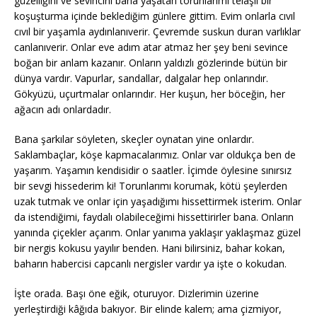
güzelliğini ve sevincini bana yaşatan torunlarımı telaşlı bir
koşuşturma içinde beklediğim günlere gittim. Evim onlarla cıvıl
cıvıl bir yaşamla aydınlanıverir. Çevremde suskun duran varlıklar
canlanıverir. Onlar eve adım atar atmaz her şey beni sevince
boğan bir anlam kazanır. Onların yaldızlı gözlerinde bütün bir
dünya vardır. Vapurlar, sandallar, dalgalar hep onlarındır.
Gökyüzü, uçurtmalar onlarındır. Her kuşun, her böceğin, her
ağacın adı onlardadır.
Bana şarkılar söyleten, skeçler oynatan yine onlardır.
Saklambaçlar, köşe kapmacalarımız. Onlar var oldukça ben de
yaşarım. Yaşamın kendisidir o saatler. İçimde öylesine sınırsız
bir sevgi hissederim ki! Torunlarımı korumak, kötü şeylerden
uzak tutmak ve onlar için yaşadığımı hissettirmek isterim. Onlar
da istendiğimi, faydalı olabileceğimi hissettirirler bana. Onların
yanında çiçekler açarım. Onlar yanıma yaklaşır yaklaşmaz güzel
bir nergis kokusu yayılır benden. Hani bilirsiniz, bahar kokan,
baharın habercisi capcanlı nergisler vardır ya işte o kokudan.
İşte orada. Başı öne eğik, oturuyor. Dizlerimin üzerine
yerleştirdiği kâğıda bakıyor. Bir elinde kalem; ama çizmiyor,