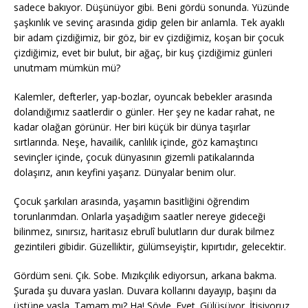
sadece bakıyor. Düşünüyor gibi. Beni gördü sonunda. Yüzünde
şaşkınlık ve sevinç arasında gidip gelen bir anlamla. Tek ayaklı
bir adam çizdiğimiz, bir göz, bir ev çizdiğimiz, koşan bir çocuk
çizdiğimiz, evet bir bulut, bir ağaç, bir kuş çizdiğimiz günleri
unutmam mümkün mü?
Kalemler, defterler, yap-bozlar, oyuncak bebekler arasında
dolandığımız saatlerdir o günler. Her şey ne kadar rahat, ne
kadar olağan görünür. Her biri küçük bir dünya taşırlar
sırtlarında. Neşe, havailik, canlılık içinde, göz kamaştırıcı
sevinçler içinde, çocuk dünyasının gizemli patikalarında
dolaşırız, anın keyfini yaşarız. Dünyalar benim olur.
Çocuk şarkıları arasında, yaşamın basitliğini öğrendim
torunlarımdan. Onlarla yaşadığım saatler nereye gideceği
bilinmez, sınırsız, haritasız ebrulî bulutların dur durak bilmez
gezintileri gibidir. Güzelliktir, gülümseyiştir, kıpırtıdır, gelecektir.
Gördüm seni. Çık. Sobe. Mızıkçılık ediyorsun, arkana bakma.
Şurada şu duvara yaslan. Duvara kollarını dayayıp, başını da
üstüne yasla. Tamam mı? Ha! Şöyle. Evet. Gülüşüyor. İtişiyoruz.