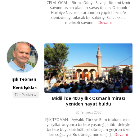
CELAL ÖCAL – Birinci Dünya Savaşı dönemi İzmir
savunmasının planları savaş öncesi Osmanlı
Harbiye Nezareti tarafından yapıldı. İzmir’e
denizden yapılacak bir saldırıyı Sancakkale
merkezli savunm...
Devamı
Işık Teoman
Kent Işıkları
Tüm Yazıları →
Midilli’de 400 yıllık Osmanlı mirası
yeniden hayat buldu
20 Temmuz 2026
IŞIK TEOMAN – Ayvalık, Türk ve Rum toplumlarının
yüzyıllar boyunca birlikte yaşadığı, mübadeleyle
birlikte büyük bir kültürel dönüşüm geçiren özel
bir coğrafya. Bu dönüşümün en [...]...
Devamı