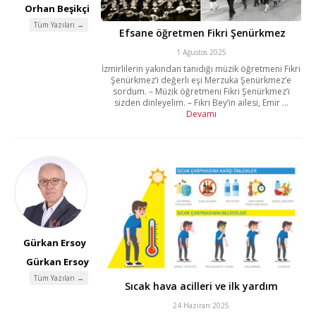
Orhan Beşikçi
Tüm Yazıları →
Efsane öğretmen Fikri Şenürkmez
1 Ağustos 2025
İzmirlilerin yakından tanıdığı müzik öğretmeni Fikri
Şenürkmez’i değerli eşi Merzuka Şenürkmez’e
sordum. – Müzik öğretmeni Fikri Şenürkmez’i
sizden dinleyelim. – Fikri Bey’in ailesi, Emir ...
Devamı
Gürkan Ersoy
Gürkan Ersoy
Tüm Yazıları →
Sıcak hava acilleri ve ilk yardım
24 Haziran 2025