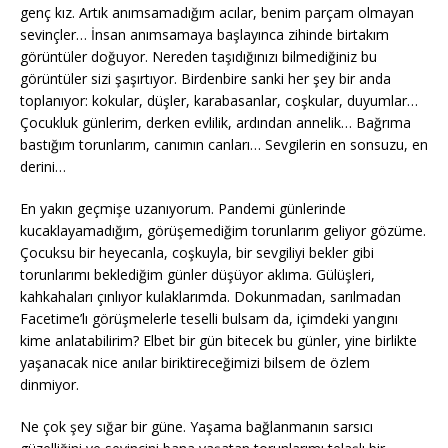
genç kız. Artık anımsamadığım acılar, benim parçam olmayan
sevinçler… İnsan anımsamaya başlayınca zihinde birtakım
görüntüler doğuyor. Nereden taşıdığınızı bilmediğiniz bu
görüntüler sizi şaşırtıyor. Birdenbire sanki her şey bir anda
toplanıyor: kokular, düşler, karabasanlar, coşkular, duyumlar…
Çocukluk günlerim, derken evlilik, ardından annelik… Bağrıma
bastığım torunlarım, canımın canları… Sevgilerin en sonsuzu, en
derini…
En yakın geçmişe uzanıyorum. Pandemi günlerinde
kucaklayamadığım, görüşemediğim torunlarım geliyor gözüme.
Çocuksu bir heyecanla, coşkuyla, bir sevgiliyi bekler gibi
torunlarımı beklediğim günler düşüyor aklıma. Gülüşleri,
kahkahaları çınlıyor kulaklarımda. Dokunmadan, sarılmadan
Facetime’lı görüşmelerle teselli bulsam da, içimdeki yangını
kime anlatabilirim? Elbet bir gün bitecek bu günler, yine birlikte
yaşanacak nice anılar biriktireceğimizi bilsem de özlem
dinmiyor.
Ne çok şey sığar bir güne. Yaşama bağlanmanın sarsıcı