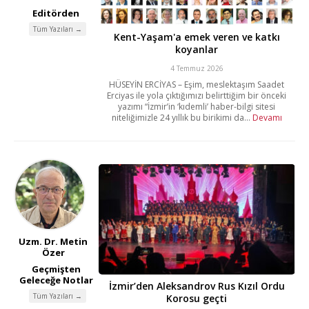
Editörden
Tüm Yazıları →
Kent-Yaşam'a emek veren ve katkı
koyanlar
4 Temmuz 2026
HÜSEYİN ERCİYAS – Eşim, meslektaşım Saadet
Erciyas ile yola çıktığımızı belirttiğim bir önceki
yazımı “İzmir’in ‘kıdemli’ haber-bilgi sitesi
niteliğimizle 24 yıllık bu birikimi da...
Devamı
Uzm. Dr. Metin
Özer
Geçmişten
Geleceğe Notlar
İzmir’den Aleksandrov Rus Kızıl Ordu
Tüm Yazıları →
Korosu geçti