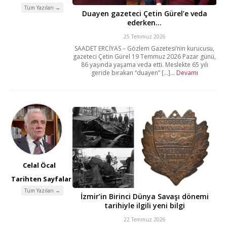
Tüm Yazıları →
Duayen gazeteci Çetin Gürel’e veda
ederken…
25 Temmuz 2026
SAADET ERCİYAS – Gözlem Gazetesi’nin kurucusu,
gazeteci Çetin Gürel 19 Temmuz 2026 Pazar günü,
86 yaşında yaşama veda etti. Meslekte 65 yılı
geride bırakan “duayen” [...]...
Devamı
Celal Öcal
Tarihten Sayfalar
Tüm Yazıları →
İzmir’in Birinci Dünya Savaşı dönemi
tarihiyle ilgili yeni bilgi
22 Temmuz 2026