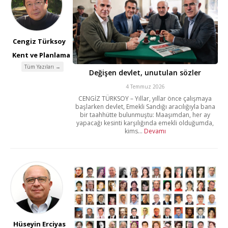
Cengiz Türksoy
Kent ve Planlama
Tüm Yazıları →
Değişen devlet, unutulan sözler
4 Temmuz 2026
CENGİZ TÜRKSOY – Yıllar, yıllar önce çalışmaya
başlarken devlet, Emekli Sandığı aracılığıyla bana
bir taahhütte bulunmuştu: Maaşımdan, her ay
yapacağı kesinti karşılığında emekli olduğumda,
kims...
Devamı
Hüseyin Erciyas