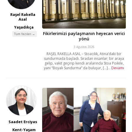
Raşel Rakella
Asal
Yaşadıkça
Fikirlerimizi paylaşmanın heyecan verici
Tüm Yazıları →
yönü
3 Ağustos 2026
RAŞEL RAKELLA ASAL – Stoacılık, Atina’daki bir
sundurmada başladı. Sıradan insanlar; bir araya
gelip, vakit geçirip kendi aralarında Stoa Poikile,
yani “Boyalı Sundurma” da buluşur, [...]...
Devamı
Saadet Erciyas
Kent-Yaşam