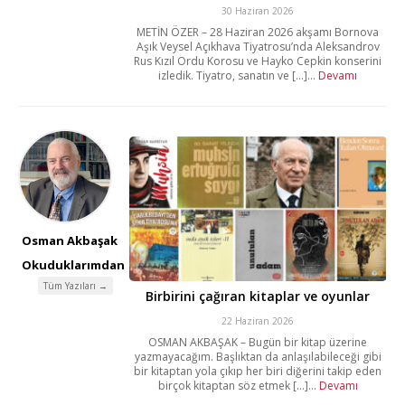
30 Haziran 2026
METİN ÖZER – 28 Haziran 2026 akşamı Bornova
Aşık Veysel Açıkhava Tiyatrosu’nda Aleksandrov
Rus Kızıl Ordu Korosu ve Hayko Cepkin konserini
izledik. Tiyatro, sanatın ve [...]...
Devamı
Osman Akbaşak
Okuduklarımdan
Tüm Yazıları →
Birbirini çağıran kitaplar ve oyunlar
22 Haziran 2026
OSMAN AKBAŞAK – Bugün bir kitap üzerine
yazmayacağım. Başlıktan da anlaşılabileceği gibi
bir kitaptan yola çıkıp her biri diğerini takip eden
birçok kitaptan söz etmek [...]...
Devamı