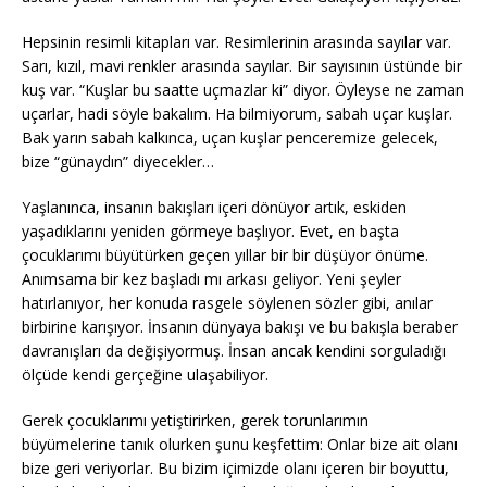
Hepsinin resimli kitapları var. Resimlerinin arasında sayılar var.
Sarı, kızıl, mavi renkler arasında sayılar. Bir sayısının üstünde bir
kuş var. “Kuşlar bu saatte uçmazlar ki” diyor. Öyleyse ne zaman
uçarlar, hadi söyle bakalım. Ha bilmiyorum, sabah uçar kuşlar.
Bak yarın sabah kalkınca, uçan kuşlar penceremize gelecek,
bize “günaydın” diyecekler…
Yaşlanınca, insanın bakışları içeri dönüyor artık, eskiden
yaşadıklarını yeniden görmeye başlıyor. Evet, en başta
çocuklarımı büyütürken geçen yıllar bir bir düşüyor önüme.
Anımsama bir kez başladı mı arkası geliyor. Yeni şeyler
hatırlanıyor, her konuda rasgele söylenen sözler gibi, anılar
birbirine karışıyor. İnsanın dünyaya bakışı ve bu bakışla beraber
davranışları da değişiyormuş. İnsan ancak kendini sorguladığı
ölçüde kendi gerçeğine ulaşabiliyor.
Gerek çocuklarımı yetiştirirken, gerek torunlarımın
büyümelerine tanık olurken şunu keşfettim: Onlar bize ait olanı
bize geri veriyorlar. Bu bizim içimizde olanı içeren bir boyuttu,