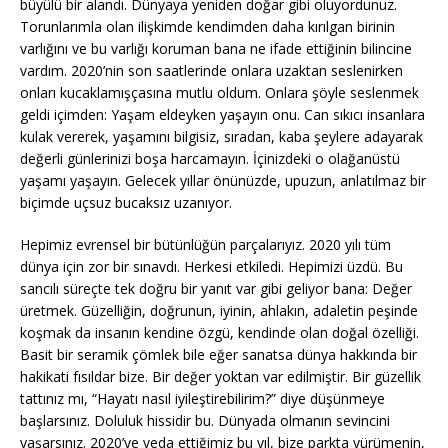
büyülü bir alandı. Dünyaya yeniden doğar gibi oluyordunuz.
Torunlarımla olan ilişkimde kendimden daha kırılgan birinin
varlığını ve bu varlığı koruman bana ne ifade ettiğinin bilincine
vardım. 2020’nin son saatlerinde onlara uzaktan seslenirken
onları kucaklamışçasına mutlu oldum. Onlara şöyle seslenmek
geldi içimden: Yaşam eldeyken yaşayın onu. Can sıkıcı insanlara
kulak vererek, yaşamını bilgisiz, sıradan, kaba şeylere adayarak
değerli günlerinizi boşa harcamayın. İçinizdeki o olağanüstü
yaşamı yaşayın. Gelecek yıllar önünüzde, upuzun, anlatılmaz bir
biçimde uçsuz bucaksız uzanıyor.
Hepimiz evrensel bir bütünlüğün parçalarıyız. 2020 yılı tüm
dünya için zor bir sınavdı. Herkesi etkiledi. Hepimizi üzdü. Bu
sancılı süreçte tek doğru bir yanıt var gibi geliyor bana: Değer
üretmek. Güzelliğin, doğrunun, iyinin, ahlakın, adaletin peşinde
koşmak da insanın kendine özgü, kendinde olan doğal özelliği.
Basit bir seramik çömlek bile eğer sanatsa dünya hakkında bir
hakikati fısıldar bize. Bir değer yoktan var edilmiştir. Bir güzellik
tattınız mı, “Hayatı nasıl iyileştirebilirim?” diye düşünmeye
başlarsınız. Doluluk hissidir bu. Dünyada olmanın sevincini
yaşarsınız. 2020’ye veda ettiğimiz bu yıl, bize parkta yürümenin,