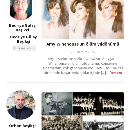
Bedriye Gülay
Beşikçi
Bedriye Gülay
Beşikçi
Amy Winehouse'un ölüm yıldönümü
Tüm Yazıları →
23 Temmuz 2025
İngiliz şarkıcı ve şarkı sözü yazarı Amy Jade
Winehouse’un ölüm yıldönümü. Konserine
gidemedim, çok genç yaşta öldü. RnB, soul ve caz
türlerinde başarılıydı. Işıklar içinde [...]...
Devamı
Orhan Beşikçi