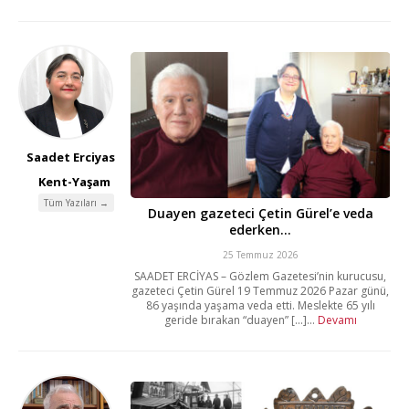
Saadet Erciyas
Kent-Yaşam
Tüm Yazıları →
Duayen gazeteci Çetin Gürel’e veda
ederken…
25 Temmuz 2026
SAADET ERCİYAS – Gözlem Gazetesi’nin kurucusu,
gazeteci Çetin Gürel 19 Temmuz 2026 Pazar günü,
86 yaşında yaşama veda etti. Meslekte 65 yılı
geride bırakan “duayen” [...]...
Devamı