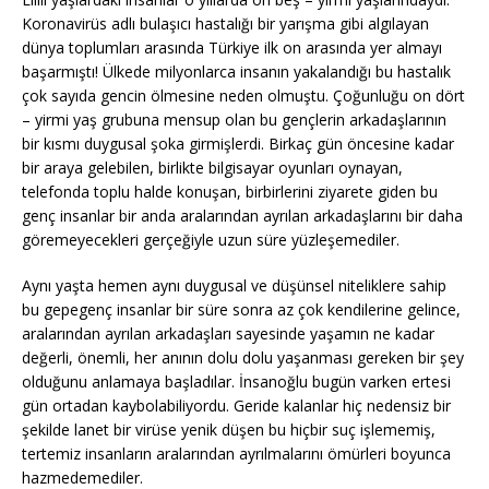
Koronavirüs adlı bulaşıcı hastalığı bir yarışma gibi algılayan
dünya toplumları arasında Türkiye ilk on arasında yer almayı
başarmıştı! Ülkede milyonlarca insanın yakalandığı bu hastalık
çok sayıda gencin ölmesine neden olmuştu. Çoğunluğu on dört
– yirmi yaş grubuna mensup olan bu gençlerin arkadaşlarının
bir kısmı duygusal şoka girmişlerdi. Birkaç gün öncesine kadar
bir araya gelebilen, birlikte bilgisayar oyunları oynayan,
telefonda toplu halde konuşan, birbirlerini ziyarete giden bu
genç insanlar bir anda aralarından ayrılan arkadaşlarını bir daha
göremeyecekleri gerçeğiyle uzun süre yüzleşemediler.
Aynı yaşta hemen aynı duygusal ve düşünsel niteliklere sahip
bu gepegenç insanlar bir süre sonra az çok kendilerine gelince,
aralarından ayrılan arkadaşları sayesinde yaşamın ne kadar
değerli, önemli, her anının dolu dolu yaşanması gereken bir şey
olduğunu anlamaya başladılar. İnsanoğlu bugün varken ertesi
gün ortadan kaybolabiliyordu. Geride kalanlar hiç nedensiz bir
şekilde lanet bir virüse yenik düşen bu hiçbir suç işlememiş,
tertemiz insanların aralarından ayrılmalarını ömürleri boyunca
hazmedemediler.