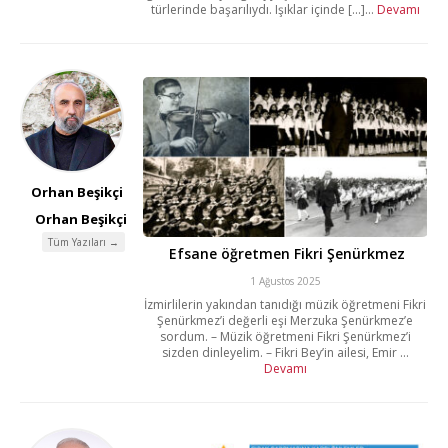
türlerinde başarılıydı. Işıklar içinde [...]...
Devamı
Orhan Beşikçi
Orhan Beşikçi
Tüm Yazıları →
Efsane öğretmen Fikri Şenürkmez
1 Ağustos 2025
İzmirlilerin yakından tanıdığı müzik öğretmeni Fikri
Şenürkmez’i değerli eşi Merzuka Şenürkmez’e
sordum. – Müzik öğretmeni Fikri Şenürkmez’i
sizden dinleyelim. – Fikri Bey’in ailesi, Emir ...
Devamı