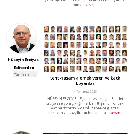
yapacağı kesinti karşılığında emekli olduğumda,
kims...
Devamı
Hüseyin Erciyas
Editörden
Tüm Yazıları →
Kent-Yaşam'a emek veren ve katkı
koyanlar
4 Temmuz 2026
HÜSEYİN ERCİYAS – Eşim, meslektaşım Saadet
Erciyas ile yola çıktığımızı belirttiğim bir önceki
yazımı “İzmir’in ‘kıdemli’ haber-bilgi sitesi
niteliğimizle 24 yıllık bu birikimi da...
Devamı