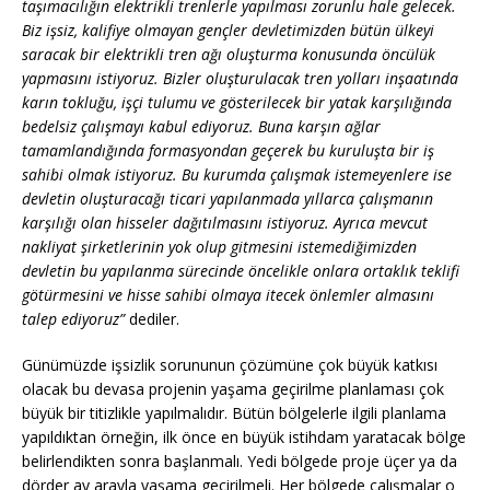
taşımacılığın elektrikli trenlerle yapılması zorunlu hale gelecek.
Biz işsiz, kalifiye olmayan gençler devletimizden bütün ülkeyi
saracak bir elektrikli tren ağı oluşturma konusunda öncülük
yapmasını istiyoruz. Bizler oluşturulacak tren yolları inşaatında
karın tokluğu, işçi tulumu ve gösterilecek bir yatak karşılığında
bedelsiz çalışmayı kabul ediyoruz. Buna karşın ağlar
tamamlandığında formasyondan geçerek bu kuruluşta bir iş
sahibi olmak istiyoruz. Bu kurumda çalışmak istemeyenlere ise
devletin oluşturacağı ticari yapılanmada yıllarca çalışmanın
karşılığı olan hisseler dağıtılmasını istiyoruz. Ayrıca mevcut
nakliyat şirketlerinin yok olup gitmesini istemediğimizden
devletin bu yapılanma sürecinde öncelikle onlara ortaklık teklifi
götürmesini ve hisse sahibi olmaya itecek önlemler almasını
talep ediyoruz”
dediler.
Günümüzde işsizlik sorununun çözümüne çok büyük katkısı
olacak bu devasa projenin yaşama geçirilme planlaması çok
büyük bir titizlikle yapılmalıdır. Bütün bölgelerle ilgili planlama
yapıldıktan örneğin, ilk önce en büyük istihdam yaratacak bölge
belirlendikten sonra başlanmalı. Yedi bölgede proje üçer ya da
dörder ay arayla yaşama geçirilmeli. Her bölgede çalışmalar o