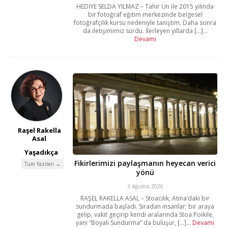
HEDİYE SELDA YILMAZ – Tahir Ün ile 2015 yılında
bir fotoğraf eğitim merkezinde belgesel
fotoğrafçılık kursu nedeniyle tanıştım. Daha sonra
da iletişimimiz sürdü. İlerleyen yıllarda [...]...
Devamı
Raşel Rakella
Asal
Yaşadıkça
Fikirlerimizi paylaşmanın heyecan verici
Tüm Yazıları →
yönü
3 Ağustos 2026
RAŞEL RAKELLA ASAL – Stoacılık, Atina’daki bir
sundurmada başladı. Sıradan insanlar; bir araya
gelip, vakit geçirip kendi aralarında Stoa Poikile,
yani “Boyalı Sundurma” da buluşur, [...]...
Devamı