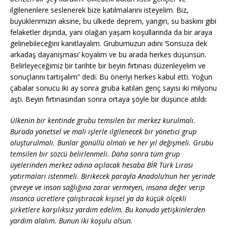
ilgilenenlere seslenerek bize katılmalarını isteyelim. Biz,
büyüklerimizin aksine, bu ülkede deprem, yangın, su baskını gibi
felaketler dışında, yani olağan yaşam koşullarında da bir araya
gelinebileceğini kanıtlayalım. Grubumuzun adını ‘Sonsuza dek
arkadaş dayanışması’ koyalım ve bu arada herkes düşünsün.
Belirleyeceğimiz bir tarihte bir beyin fırtınası düzenleyelim ve
sonuçlarını tartışalım” dedi. Bu öneriyi herkes kabul etti. Yoğun
çabalar sonucu iki ay sonra gruba katılan genç sayısı iki milyonu
aştı. Beyin fırtınasından sonra ortaya şöyle bir düşünce atıldı:
Ülkenin bir kentinde grubu temsilen bir merkez kurulmalı.
Burada yönetsel ve mali işlerle ilgilenecek bir yönetici grup
oluşturulmalı. Bunlar gönüllü olmalı ve her yıl değişmeli. Grubu
temsilen bir sözcü belirlenmeli. Daha sonra tüm grup
üyelerinden merkez adına açılacak hesaba BİR Türk Lirası
yatırmaları istenmeli. Birikecek parayla Anadolu’nun her yerinde
çevreye ve insan sağlığına zarar vermeyen, insana değer verip
insanca ücretlere çalıştıracak kişisel ya da küçük ölçekli
şirketlere karşılıksız yardım edelim. Bu konuda yetişkinlerden
yardım alalım. Bunun iki koşulu olsun.