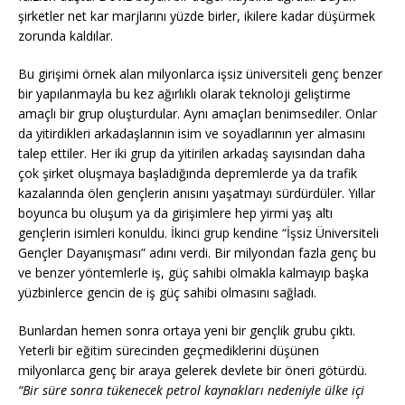
şirketler net kar marjlarını yüzde birler, ikilere kadar düşürmek
zorunda kaldılar.
Bu girişimi örnek alan milyonlarca işsiz üniversiteli genç benzer
bir yapılanmayla bu kez ağırlıklı olarak teknoloji geliştirme
amaçlı bir grup oluşturdular. Aynı amaçları benimsediler. Onlar
da yitirdikleri arkadaşlarının isim ve soyadlarının yer almasını
talep ettiler. Her iki grup da yitirilen arkadaş sayısından daha
çok şirket oluşmaya başladığında depremlerde ya da trafik
kazalarında ölen gençlerin anısını yaşatmayı sürdürdüler. Yıllar
boyunca bu oluşum ya da girişimlere hep yirmi yaş altı
gençlerin isimleri konuldu. İkinci grup kendine “İşsiz Üniversiteli
Gençler Dayanışması” adını verdi. Bir milyondan fazla genç bu
ve benzer yöntemlerle iş, güç sahibi olmakla kalmayıp başka
yüzbinlerce gencin de iş güç sahibi olmasını sağladı.
Bunlardan hemen sonra ortaya yeni bir gençlik grubu çıktı.
Yeterli bir eğitim sürecinden geçmediklerini düşünen
milyonlarca genç bir araya gelerek devlete bir öneri götürdü.
“Bir süre sonra tükenecek petrol kaynakları nedeniyle ülke içi