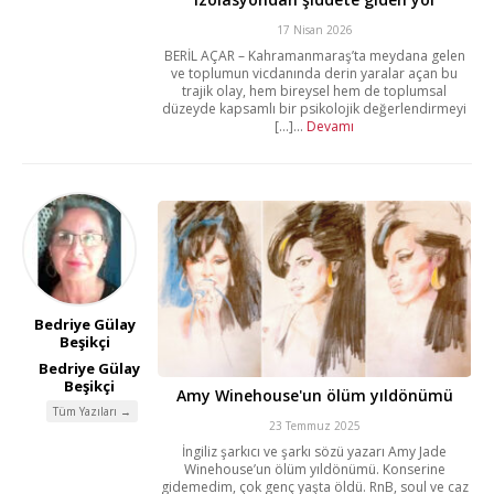
17 Nisan 2026
BERİL AÇAR – Kahramanmaraş’ta meydana gelen
ve toplumun vicdanında derin yaralar açan bu
trajik olay, hem bireysel hem de toplumsal
düzeyde kapsamlı bir psikolojik değerlendirmeyi
[...]...
Devamı
Bedriye Gülay
Beşikçi
Bedriye Gülay
Beşikçi
Amy Winehouse'un ölüm yıldönümü
Tüm Yazıları →
23 Temmuz 2025
İngiliz şarkıcı ve şarkı sözü yazarı Amy Jade
Winehouse’un ölüm yıldönümü. Konserine
gidemedim, çok genç yaşta öldü. RnB, soul ve caz