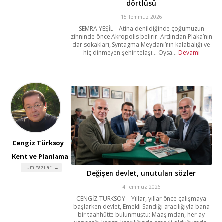
dörtlüsü
15 Temmuz 2026
SEMRA YEŞİL – Atina denildiğinde çoğumuzun
zihninde önce Akropolis belirir. Ardından Plaka’nın
dar sokakları, Syntagma Meydanı’nın kalabalığı ve
hiç dinmeyen şehir telaşı… Oysa...
Devamı
Cengiz Türksoy
Kent ve Planlama
Tüm Yazıları →
Değişen devlet, unutulan sözler
4 Temmuz 2026
CENGİZ TÜRKSOY – Yıllar, yıllar önce çalışmaya
başlarken devlet, Emekli Sandığı aracılığıyla bana
bir taahhütte bulunmuştu: Maaşımdan, her ay