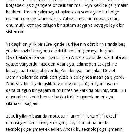
bölgedeki işsiz gençlere öncelik tanımalı. Aynı şekilde çalışmalar
bittikten, trenler çalışmaya başladıktan sonra yine bu bölge
insanına öncelik tanınmalıdır. Yalnızca insanına destek olan,
onu mutlu etmeye çalışan bir sistem saygı ve sevgiye layık bir
sistemdir.
Yaklaşık on yıllık bir süre içinde Türkiye’nin dört bir yanında beş
yüzden fazla istasyona elektrikli trenler işlemeye başladı.
Diyarbakır’dan kalkan hızlı bir tren Ankara üstünde İstanbul’a altı
saatte varıyordu. Rize’den Adana’ya, Edirne’den Eskişehir’e
birkaç saatte ulaşabiliyordu. Yeniden yapılandırılan Devlet
Demir Yolları’nda artık dört yüz bin dolayında insan çalışıyordu.
Dört yüz bin kişinin aylık kazancı yaklaşık üç milyon insanın
daha düzgün bir yaşam sürdürmesine katkıda bulunuyordu. Bu
oluşumlar ülkede benzer başka türlü oluşumların ortaya
çıkmasını sağladı.
2000’li yılların başında mottosu “Tarım”, “Turizm”, “Tekstil”
olması gereken Türkiye’nin genç kuşakları buna bir de
teknolojik gelişmeyi eklediler. Ancak bu teknolojik gelişmenin