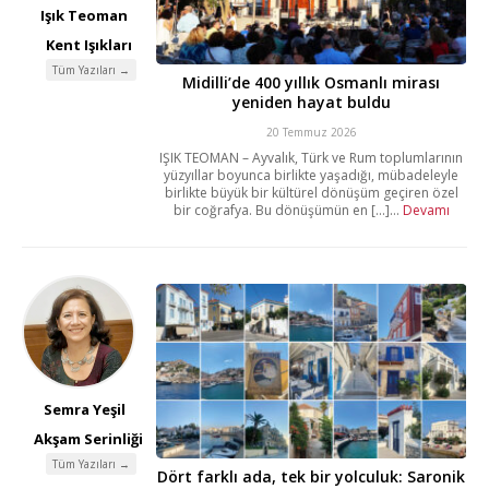
Işık Teoman
Kent Işıkları
Tüm Yazıları →
Midilli’de 400 yıllık Osmanlı mirası
yeniden hayat buldu
20 Temmuz 2026
IŞIK TEOMAN – Ayvalık, Türk ve Rum toplumlarının
yüzyıllar boyunca birlikte yaşadığı, mübadeleyle
birlikte büyük bir kültürel dönüşüm geçiren özel
bir coğrafya. Bu dönüşümün en [...]...
Devamı
Semra Yeşil
Akşam Serinliği
Tüm Yazıları →
Dört farklı ada, tek bir yolculuk: Saronik