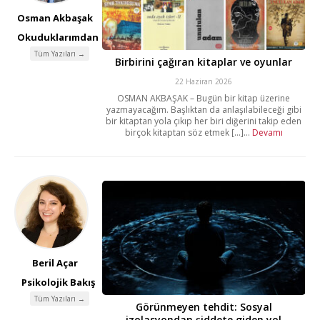
Osman Akbaşak
Okuduklarımdan
Tüm Yazıları →
Birbirini çağıran kitaplar ve oyunlar
22 Haziran 2026
OSMAN AKBAŞAK – Bugün bir kitap üzerine
yazmayacağım. Başlıktan da anlaşılabileceği gibi
bir kitaptan yola çıkıp her biri diğerini takip eden
birçok kitaptan söz etmek [...]...
Devamı
Beril Açar
Psikolojik Bakış
Tüm Yazıları →
Görünmeyen tehdit: Sosyal
izolasyondan şiddete giden yol