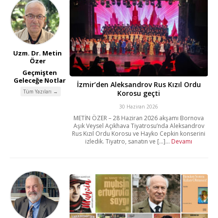
Uzm. Dr. Metin
Özer
Geçmişten
Geleceğe Notlar
İzmir’den Aleksandrov Rus Kızıl Ordu
Tüm Yazıları →
Korosu geçti
30 Haziran 2026
METİN ÖZER – 28 Haziran 2026 akşamı Bornova
Aşık Veysel Açıkhava Tiyatrosu’nda Aleksandrov
Rus Kızıl Ordu Korosu ve Hayko Cepkin konserini
izledik. Tiyatro, sanatın ve [...]...
Devamı