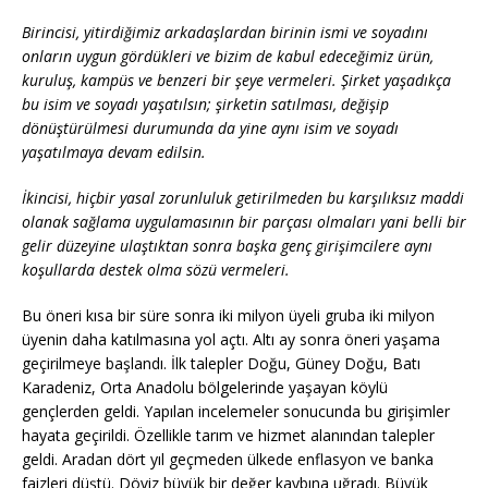
Birincisi, yitirdiğimiz arkadaşlardan birinin ismi ve soyadını
onların uygun gördükleri ve bizim de kabul edeceğimiz ürün,
kuruluş, kampüs ve benzeri bir şeye vermeleri. Şirket yaşadıkça
bu isim ve soyadı yaşatılsın; şirketin satılması, değişip
dönüştürülmesi durumunda da yine aynı isim ve soyadı
yaşatılmaya devam edilsin.
İkincisi, hiçbir yasal zorunluluk getirilmeden bu karşılıksız maddi
olanak sağlama uygulamasının bir parçası olmaları yani belli bir
gelir düzeyine ulaştıktan sonra başka genç girişimcilere aynı
koşullarda destek olma sözü vermeleri.
Bu öneri kısa bir süre sonra iki milyon üyeli gruba iki milyon
üyenin daha katılmasına yol açtı. Altı ay sonra öneri yaşama
geçirilmeye başlandı. İlk talepler Doğu, Güney Doğu, Batı
Karadeniz, Orta Anadolu bölgelerinde yaşayan köylü
gençlerden geldi. Yapılan incelemeler sonucunda bu girişimler
hayata geçirildi. Özellikle tarım ve hizmet alanından talepler
geldi. Aradan dört yıl geçmeden ülkede enflasyon ve banka
faizleri düştü. Döviz büyük bir değer kaybına uğradı. Büyük