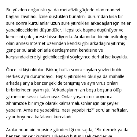
Bu yüzden doğaüstü ya da metafizik güçlerle olan manevi
bağları zayıfladı. İçine düştükleri bunalımlı durumdan kısa bir
süre sonra kurtulanlar uzun süre yitirdikleri arkadaşları için neler
yapabileceklerini düşündüler. Hepsi tek başına düşünüyor ve
kendisini çok çaresiz hissediyordu. Aralarından birinin psikolog
olan annesi Internet üzerinden kendisi gibi arkadaşını yitirmiş
gençler bularak onlarla dertleşmenin kendisine ve
karşısındakilere iyi gelebileceğini söyleyince derhal işe koyuldu.
Önce iki kişi oldular. Birkaç hafta sonra sayıları yüzleri buldu.
Herkes aynı durumdaydı. Hepsi yitirdikleri okul ya da mahalle
arkadaşlarıyla benzer şekilde tanışmış ve aynı virüs onları
birbirlerinden ayırmıştı. “Arkadaşlarımızın boşu boşuna ölüp
gitmesine sessiz kalamayız. Onlar yaşamımız boyunca
zihnimizde bir imge olarak kalmamalı. Onlar için bir şeyler
yapalım. Ama ne yapabiliriz, nasıl yapabiliriz?” soruları haftalar,
aylar boyunca kafalarını kurcaladı.
Aralarından biri hepsine gönderdiği mesajda, “Bir dernek ya da
benzeri bir şey kuralım. Ülkedeki bütün liseli gençler ve