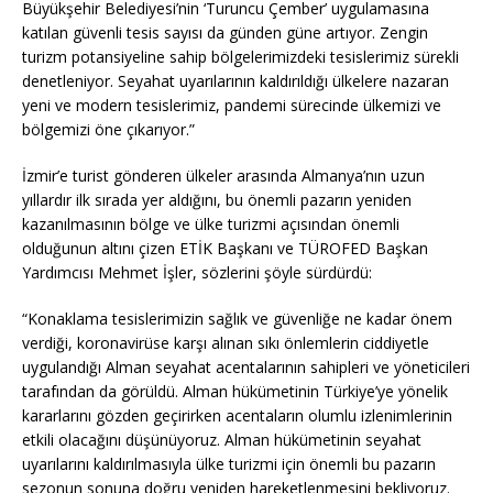
Büyükşehir Belediyesi’nin ‘Turuncu Çember’ uygulamasına
katılan güvenli tesis sayısı da günden güne artıyor. Zengin
turizm potansiyeline sahip bölgelerimizdeki tesislerimiz sürekli
denetleniyor. Seyahat uyarılarının kaldırıldığı ülkelere nazaran
yeni ve modern tesislerimiz, pandemi sürecinde ülkemizi ve
bölgemizi öne çıkarıyor.”
İzmir’e turist gönderen ülkeler arasında Almanya’nın uzun
yıllardır ilk sırada yer aldığını, bu önemli pazarın yeniden
kazanılmasının bölge ve ülke turizmi açısından önemli
olduğunun altını çizen ETİK Başkanı ve TÜROFED Başkan
Yardımcısı Mehmet İşler, sözlerini şöyle sürdürdü:
“Konaklama tesislerimizin sağlık ve güvenliğe ne kadar önem
verdiği, koronavirüse karşı alınan sıkı önlemlerin ciddiyetle
uygulandığı Alman seyahat acentalarının sahipleri ve yöneticileri
tarafından da görüldü. Alman hükümetinin Türkiye’ye yönelik
kararlarını gözden geçirirken acentaların olumlu izlenimlerinin
etkili olacağını düşünüyoruz. Alman hükümetinin seyahat
uyarılarını kaldırılmasıyla ülke turizmi için önemli bu pazarın
sezonun sonuna doğru yeniden hareketlenmesini bekliyoruz.