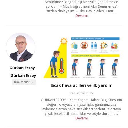
Şenürkmez’i değerli eşi Merzuka Şenürkmez’e
sordum. – Müzik öğretmeni Fikri Şenürkmez’i
sizden dinleyelim. – Fikri Bey’in ailesi, Emir ...
Devamı
Gürkan Ersoy
Gürkan Ersoy
Tüm Yazıları →
Sıcak hava acilleri ve ilk yardım
24 Haziran 2025
GÜRKAN ERSOY – Kent-Yaşam Haber Bilgi Sitesi’nin
değerli okuyucuları, yazımda, günümüz yaz
aylarında artan hava sıcaklıkları nedeni ile ortaya
çıkabilecek acil hastalıklar ve böyle durumla...
Devamı