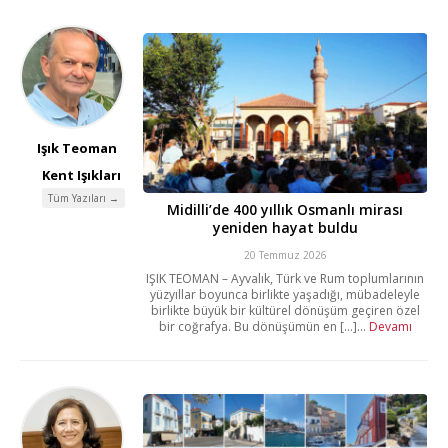
Işık Teoman
Kent Işıkları
Tüm Yazıları →
Midilli’de 400 yıllık Osmanlı mirası
yeniden hayat buldu
20 Temmuz 2026
IŞIK TEOMAN – Ayvalık, Türk ve Rum toplumlarının
yüzyıllar boyunca birlikte yaşadığı, mübadeleyle
birlikte büyük bir kültürel dönüşüm geçiren özel
bir coğrafya. Bu dönüşümün en [...]...
Devamı