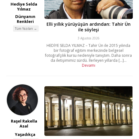
Hediye Selda
Yılmaz
Dünyanın
Renkleri
Elli yıllık yürüyüşün ardından: Tahir Ün
Tüm Yazıları →
ile söyleşi
3 Ağustos 2026
HEDİYE SELDA YILMAZ – Tahir Ün ile 2015 yılında
bir fotoğraf eğitim merkezinde belgesel
fotoğrafçılık kursu nedeniyle tanıştım. Daha sonra
da iletişimimiz sürdü. İlerleyen yıllarda [...]...
Devamı
Raşel Rakella
Asal
Yaşadıkça