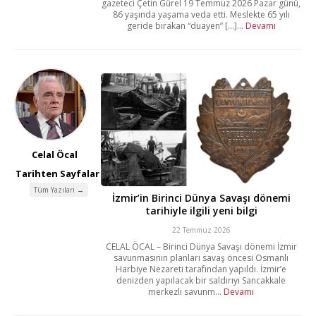
gazeteci Çetin Gürel 19 Temmuz 2026 Pazar günü,
86 yaşında yaşama veda etti. Meslekte 65 yılı
geride bırakan “duayen” [...]...
Devamı
Celal Öcal
Tarihten Sayfalar
Tüm Yazıları →
İzmir’in Birinci Dünya Savaşı dönemi
tarihiyle ilgili yeni bilgi
22 Temmuz 2026
CELAL ÖCAL – Birinci Dünya Savaşı dönemi İzmir
savunmasının planları savaş öncesi Osmanlı
Harbiye Nezareti tarafından yapıldı. İzmir’e
denizden yapılacak bir saldırıyı Sancakkale
merkezli savunm...
Devamı