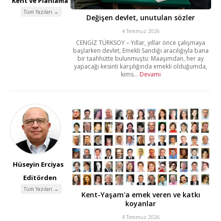
Kent ve Planlama
Tüm Yazıları →
Değişen devlet, unutulan sözler
4 Temmuz 2026
CENGİZ TÜRKSOY – Yıllar, yıllar önce çalışmaya
başlarken devlet, Emekli Sandığı aracılığıyla bana
bir taahhütte bulunmuştu: Maaşımdan, her ay
yapacağı kesinti karşılığında emekli olduğumda,
kims...
Devamı
Hüseyin Erciyas
Editörden
Tüm Yazıları →
Kent-Yaşam'a emek veren ve katkı
koyanlar
4 Temmuz 2026