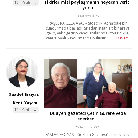
Fikirlerimizi paylaşmanın heyecan verici
Tüm Yazıları →
yönü
3 Ağustos 2026
RAŞEL RAKELLA ASAL – Stoacılık, Atina’daki bir
sundurmada başladı. Sıradan insanlar; bir araya
gelip, vakit geçirip kendi aralarında Stoa Poikile,
yani “Boyalı Sundurma” da buluşur, [...]...
Devamı
Saadet Erciyas
Kent-Yaşam
Tüm Yazıları →
Duayen gazeteci Çetin Gürel’e veda
ederken…
25 Temmuz 2026
SAADET ERCİYAS – Gözlem Gazetesi’nin kurucusu,