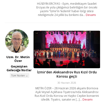
HÜSEYİN ERCİYAS – Eşim, meslektaşım Saadet
Erciyas ile yola çıktığımızı belirttiğim bir önceki
yazımı “İzmir’in ‘kıdemli’ haber-bilgi sitesi
niteliğimizle 24 yıllık bu birikimi da...
Devamı
Uzm. Dr. Metin
Özer
Geçmişten
Geleceğe Notlar
İzmir’den Aleksandrov Rus Kızıl Ordu
Tüm Yazıları →
Korosu geçti
30 Haziran 2026
METİN ÖZER – 28 Haziran 2026 akşamı Bornova
Aşık Veysel Açıkhava Tiyatrosu’nda Aleksandrov
Rus Kızıl Ordu Korosu ve Hayko Cepkin konserini
izledik. Tiyatro, sanatın ve [...]...
Devamı