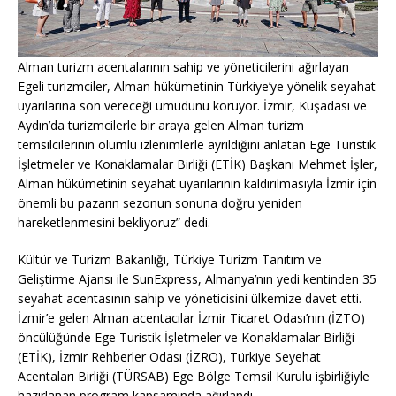
Alman turizm acentalarının sahip ve yöneticilerini ağırlayan
Egeli turizmciler, Alman hükümetinin Türkiye’ye yönelik seyahat
uyarılarına son vereceği umudunu koruyor. İzmir, Kuşadası ve
Aydın’da turizmcilerle bir araya gelen Alman turizm
temsilcilerinin olumlu izlenimlerle ayrıldığını anlatan Ege Turistik
İşletmeler ve Konaklamalar Birliği (ETİK) Başkanı Mehmet İşler,
Alman hükümetinin seyahat uyarılarının kaldırılmasıyla İzmir için
önemli bu pazarın sezonun sonuna doğru yeniden
hareketlenmesini bekliyoruz” dedi.
Kültür ve Turizm Bakanlığı, Türkiye Turizm Tanıtım ve
Geliştirme Ajansı ile SunExpress, Almanya’nın yedi kentinden 35
seyahat acentasının sahip ve yöneticisini ülkemize davet etti.
İzmir’e gelen Alman acentacılar İzmir Ticaret Odası’nın (İZTO)
öncülüğünde Ege Turistik İşletmeler ve Konaklamalar Birliği
(ETİK), İzmir Rehberler Odası (İZRO), Türkiye Seyehat
Acentaları Birliği (TÜRSAB) Ege Bölge Temsil Kurulu işbirliğiyle
hazırlanan program kapsamında ağırlandı.