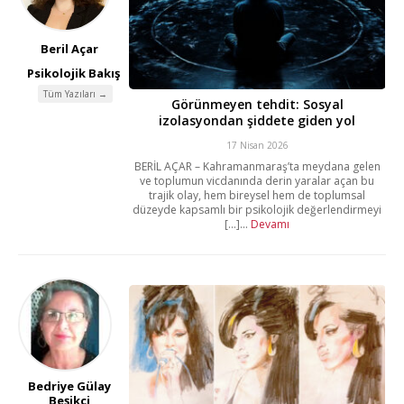
Beril Açar
Psikolojik Bakış
Tüm Yazıları →
Görünmeyen tehdit: Sosyal
izolasyondan şiddete giden yol
17 Nisan 2026
BERİL AÇAR – Kahramanmaraş’ta meydana gelen
ve toplumun vicdanında derin yaralar açan bu
trajik olay, hem bireysel hem de toplumsal
düzeyde kapsamlı bir psikolojik değerlendirmeyi
[...]...
Devamı
Bedriye Gülay
Beşikçi