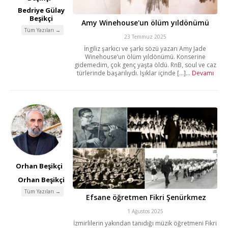
Bedriye Gülay
Beşikçi
Amy Winehouse'un ölüm yıldönümü
Tüm Yazıları →
23 Temmuz 2025
İngiliz şarkıcı ve şarkı sözü yazarı Amy Jade
Winehouse’un ölüm yıldönümü. Konserine
gidemedim, çok genç yaşta öldü. RnB, soul ve caz
türlerinde başarılıydı. Işıklar içinde [...]...
Devamı
Orhan Beşikçi
Orhan Beşikçi
Tüm Yazıları →
Efsane öğretmen Fikri Şenürkmez
1 Ağustos 2025
İzmirlilerin yakından tanıdığı müzik öğretmeni Fikri