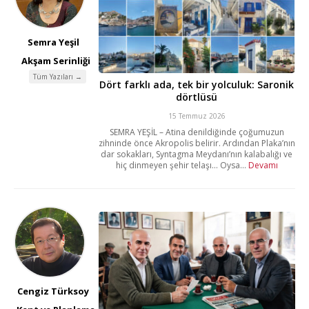
Semra Yeşil
Akşam Serinliği
Tüm Yazıları →
Dört farklı ada, tek bir yolculuk: Saronik
dörtlüsü
15 Temmuz 2026
SEMRA YEŞİL – Atina denildiğinde çoğumuzun
zihninde önce Akropolis belirir. Ardından Plaka’nın
dar sokakları, Syntagma Meydanı’nın kalabalığı ve
hiç dinmeyen şehir telaşı… Oysa...
Devamı
Cengiz Türksoy