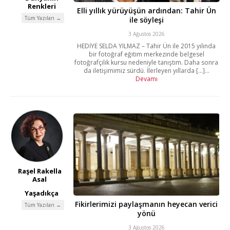
Renkleri
Elli yıllık yürüyüşün ardından: Tahir Ün
Tüm Yazıları →
ile söyleşi
3 Ağustos 2026
HEDİYE SELDA YILMAZ – Tahir Ün ile 2015 yılında
bir fotoğraf eğitim merkezinde belgesel
fotoğrafçılık kursu nedeniyle tanıştım. Daha sonra
da iletişimimiz sürdü. İlerleyen yıllarda [...]...
Devamı
Raşel Rakella
Asal
Yaşadıkça
Fikirlerimizi paylaşmanın heyecan verici
Tüm Yazıları →
yönü
3 Ağustos 2026