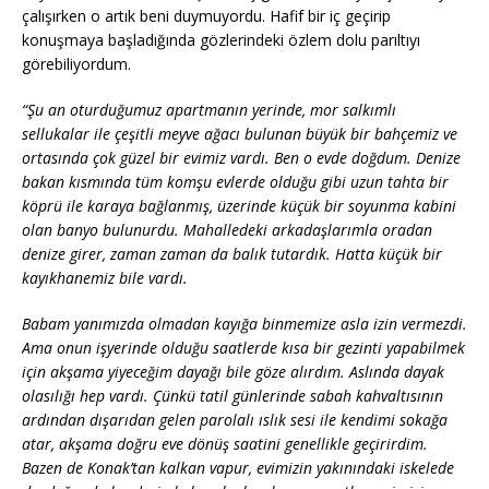
çalışırken o artık beni duymuyordu. Hafif bir iç geçirip
konuşmaya başladığında gözlerindeki özlem dolu parıltıyı
görebiliyordum.
“Şu an oturduğumuz apartmanın yerinde, mor salkımlı
sellukalar ile çeşitli meyve ağacı bulunan büyük bir bahçemiz ve
ortasında çok güzel bir evimiz vardı. Ben o evde doğdum. Denize
bakan kısmında tüm komşu evlerde olduğu gibi uzun tahta bir
köprü ile karaya bağlanmış, üzerinde küçük bir soyunma kabini
olan banyo bulunurdu. Mahalledeki arkadaşlarımla oradan
denize girer, zaman zaman da balık tutardık. Hatta küçük bir
kayıkhanemiz bile vardı.
Babam yanımızda olmadan kayığa binmemize asla izin vermezdi.
Ama onun işyerinde olduğu saatlerde kısa bir gezinti yapabilmek
için akşama yiyeceğim dayağı bile göze alırdım. Aslında dayak
olasılığı hep vardı. Çünkü tatil günlerinde sabah kahvaltısının
ardından dışarıdan gelen parolalı ıslık sesi ile kendimi sokağa
atar, akşama doğru eve dönüş saatini genellikle geçirirdim.
Bazen de Konak’tan kalkan vapur, evimizin yakınındaki iskelede