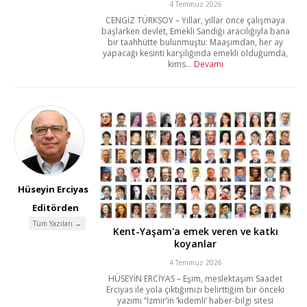
4 Temmuz 2026
CENGİZ TÜRKSOY – Yıllar, yıllar önce çalışmaya
başlarken devlet, Emekli Sandığı aracılığıyla bana
bir taahhütte bulunmuştu: Maaşımdan, her ay
yapacağı kesinti karşılığında emekli olduğumda,
kims...
Devamı
Hüseyin Erciyas
Editörden
Tüm Yazıları →
Kent-Yaşam'a emek veren ve katkı
koyanlar
4 Temmuz 2026
HÜSEYİN ERCİYAS – Eşim, meslektaşım Saadet
Erciyas ile yola çıktığımızı belirttiğim bir önceki
yazımı “İzmir’in ‘kıdemli’ haber-bilgi sitesi