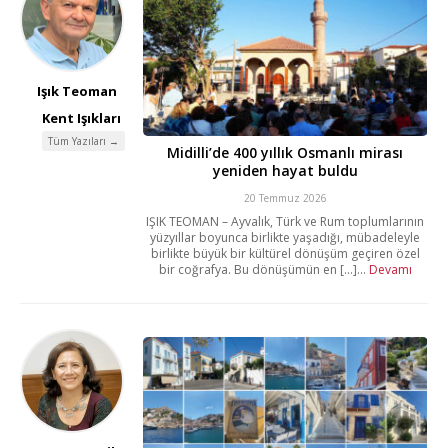
Işık Teoman
Kent Işıkları
Tüm Yazıları →
Midilli’de 400 yıllık Osmanlı mirası
yeniden hayat buldu
20 Temmuz 2026
IŞIK TEOMAN – Ayvalık, Türk ve Rum toplumlarının
yüzyıllar boyunca birlikte yaşadığı, mübadeleyle
birlikte büyük bir kültürel dönüşüm geçiren özel
bir coğrafya. Bu dönüşümün en [...]...
Devamı