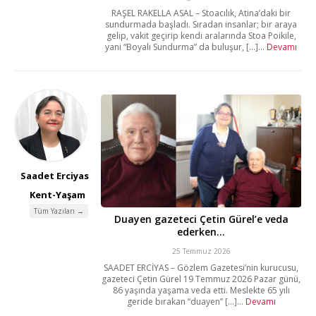
RAŞEL RAKELLA ASAL – Stoacılık, Atina’daki bir
sundurmada başladı. Sıradan insanlar; bir araya
gelip, vakit geçirip kendi aralarında Stoa Poikile,
yani “Boyalı Sundurma” da buluşur, [...]...
Devamı
Saadet Erciyas
Kent-Yaşam
Tüm Yazıları →
Duayen gazeteci Çetin Gürel’e veda
ederken…
25 Temmuz 2026
SAADET ERCİYAS – Gözlem Gazetesi’nin kurucusu,
gazeteci Çetin Gürel 19 Temmuz 2026 Pazar günü,
86 yaşında yaşama veda etti. Meslekte 65 yılı
geride bırakan “duayen” [...]...
Devamı