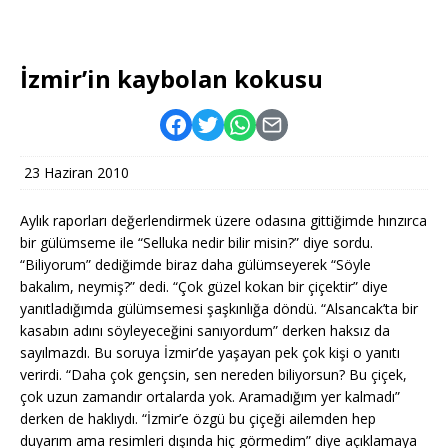
İzmir’in kaybolan kokusu
23 Haziran 2010
Aylık raporları değerlendirmek üzere odasına gittiğimde hınzırca
bir gülümseme ile “Selluka nedir bilir misin?” diye sordu.
“Biliyorum” dediğimde biraz daha gülümseyerek “Söyle
bakalım, neymiş?” dedi. “Çok güzel kokan bir çiçektir” diye
yanıtladığımda gülümsemesi şaşkınlığa döndü. “Alsancak’ta bir
kasabın adını söyleyeceğini sanıyordum” derken haksız da
sayılmazdı. Bu soruya İzmir’de yaşayan pek çok kişi o yanıtı
verirdi. “Daha çok gençsin, sen nereden biliyorsun? Bu çiçek,
çok uzun zamandır ortalarda yok. Aramadığım yer kalmadı”
derken de haklıydı. “İzmir’e özgü bu çiçeği ailemden hep
duyarım ama resimleri dışında hiç görmedim” diye açıklamaya