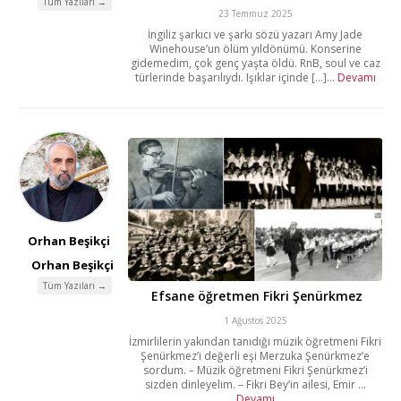
Tüm Yazıları →
23 Temmuz 2025
İngiliz şarkıcı ve şarkı sözü yazarı Amy Jade
Winehouse’un ölüm yıldönümü. Konserine
gidemedim, çok genç yaşta öldü. RnB, soul ve caz
türlerinde başarılıydı. Işıklar içinde [...]...
Devamı
Orhan Beşikçi
Orhan Beşikçi
Tüm Yazıları →
Efsane öğretmen Fikri Şenürkmez
1 Ağustos 2025
İzmirlilerin yakından tanıdığı müzik öğretmeni Fikri
Şenürkmez’i değerli eşi Merzuka Şenürkmez’e
sordum. – Müzik öğretmeni Fikri Şenürkmez’i
sizden dinleyelim. – Fikri Bey’in ailesi, Emir ...
Devamı