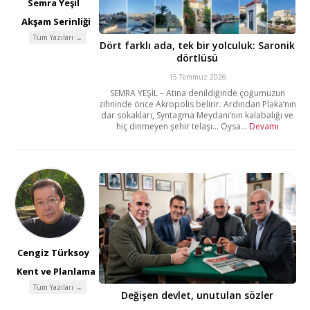
Semra Yeşil
Akşam Serinliği
Tüm Yazıları →
Dört farklı ada, tek bir yolculuk: Saronik
dörtlüsü
15 Temmuz 2026
SEMRA YEŞİL – Atina denildiğinde çoğumuzun
zihninde önce Akropolis belirir. Ardından Plaka’nın
dar sokakları, Syntagma Meydanı’nın kalabalığı ve
hiç dinmeyen şehir telaşı… Oysa...
Devamı
Cengiz Türksoy
Kent ve Planlama
Tüm Yazıları →
Değişen devlet, unutulan sözler