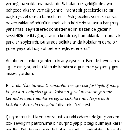
yemeği hazırlıklarına başlardı. Babalarımız geldiğinde aynı
bahçede akşam yemeği yenirdi. Mehtaplı gecelerde ise bir
başka güzel olurdu bahçelerimiz. Aylı geceler, yemek sonrası
bazen ışıklar söndürülür, mehtabın körfezin sularına karışmış
yansıması seyredilerek sohbetler edilir, bazen de gecenin
sessizliğinde iki ağaç arasına kurulmuş hamaklarda sallanarak
şarkılar söylenirdi. Bu sırada sellukalar da kokularını daha bir
güzel yayarak hoş sohbetlere eşlik ederlerdi.”
Anlatırken sanki o günleri tekrar yaşıyordu. Ben de heyecan ve
ilgi ile dinliyor, anlattıkları ile kendimi o günlerde yaşamış gibi
hissediyordum.
Bir anda
“İşte böyle… O zamanlar her şey çok farklıydı. Şimdiyi
biliyorsun. Bahçeleri güzel kokan o güzelim evlerin yerinde
betondan apartmanlar ve egzoz kokuları var. Neyse hadi
bakalım. Biraz da çalışalım”
diyerek sözü kesti.
Çalışmamız bittikten sonra üst kattaki odama doğru çıkarken
çok sevdiğim patronuma bir sürpriz yapıp çiçeği bulmaya karar
verdim. Şehrin merkezinde bulunan tarihi işyerimizin arkasında