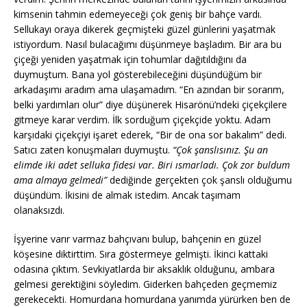
kimsenin tahmin edemeyeceği çok geniş bir bahçe vardı.
Sellukayı oraya dikerek geçmişteki güzel günlerini yaşatmak
istiyordum. Nasıl bulacağımı düşünmeye başladım. Bir ara bu
çiçeği yeniden yaşatmak için tohumlar dağıtıldığını da
duymuştum. Bana yol gösterebileceğini düşündüğüm bir
arkadaşımı aradım ama ulaşamadım. “En azından bir sorarım,
belki yardımları olur” diye düşünerek Hisarönü’ndeki çiçekçilere
gitmeye karar verdim. İlk sorduğum çiçekçide yoktu. Adam
karşıdaki çiçekçiyi işaret ederek, “Bir de ona sor bakalım” dedi.
Satıcı zaten konuşmaları duymuştu.
“Çok şanslısınız. Şu an
elimde iki adet selluka fidesi var. Biri ısmarladı. Çok zor buldum
ama almaya gelmedi”
dediğinde gerçekten çok şanslı olduğumu
düşündüm. İkisini de almak istedim. Ancak taşımam
olanaksızdı.
İşyerine varır varmaz bahçıvanı bulup, bahçenin en güzel
köşesine diktirttim. Sıra göstermeye gelmişti. İkinci kattaki
odasına çıktım. Sevkiyatlarda bir aksaklık olduğunu, ambara
gelmesi gerektiğini söyledim. Giderken bahçeden geçmemiz
gerekecekti. Homurdana homurdana yanımda yürürken ben de