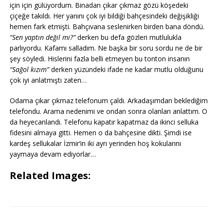
için için gülüyordum. Binadan çıkar çıkmaz gözü köşedeki
çiçeğe takıldı. Her yanını çok iyi bildiği bahçesindeki değişikliği
hemen fark etmişti. Bahçıvana seslenirken birden bana döndü.
“Sen yaptın değil mi?”
derken bu defa gözleri mutlulukla
parlıyordu. Kafamı salladım. Ne başka bir soru sordu ne de bir
şey söyledi. Hislerini fazla belli etmeyen bu tonton insanın
“Sağol kızım”
derken yüzündeki ifade ne kadar mutlu olduğunu
çok iyi anlatmıştı zaten…
Odama çıkar çıkmaz telefonum çaldı. Arkadaşımdan beklediğim
telefondu. Arama nedenimi ve ondan sonra olanları anlattım. O
da heyecanlandı. Telefonu kapatır kapatmaz da ikinci selluka
fidesini almaya gitti. Hemen o da bahçesine dikti. Şimdi ise
kardeş sellukalar İzmir’in iki ayrı yerinden hoş kokularını
yaymaya devam ediyorlar…
Related Images: