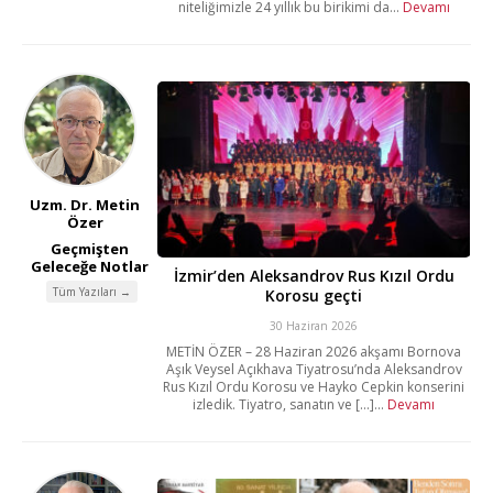
niteliğimizle 24 yıllık bu birikimi da...
Devamı
Uzm. Dr. Metin
Özer
Geçmişten
Geleceğe Notlar
İzmir’den Aleksandrov Rus Kızıl Ordu
Tüm Yazıları →
Korosu geçti
30 Haziran 2026
METİN ÖZER – 28 Haziran 2026 akşamı Bornova
Aşık Veysel Açıkhava Tiyatrosu’nda Aleksandrov
Rus Kızıl Ordu Korosu ve Hayko Cepkin konserini
izledik. Tiyatro, sanatın ve [...]...
Devamı