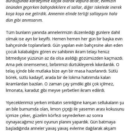
durduğunda kardeşimle kaçak olarak vapura atlar, evimizin
önünden geçerken bahçedekilere el sallar, diğer iskelede inerek
koşa koşa eve gelirdik. Annemin elinde terliği sallayışını hala
dün gibi anımsarım.
Tüm bunların yanında annelerimizin düzenlediği günlere dahil
olmak ise ayrı bir keyifti. Hemen hemen her gün bir başka evin
bahçesinde toplanırlardı. Gün yapılan evin bahçesine akın eden
çocuk kalabalığını gören ev sahibinin ikram telaşı henüz
bitmediyse yüzünün az da olsa asıldığı gözümüzden kaçmazdı.
Ama pek önemsemez, birbirimizi dürtükleyerek kıkırdardık. O
telaş içinde bile mutlaka bize ayrı bir masa hazırlanırdı. Sütlü
börek, sütlü kadayıf, arada bir de lokma hatırımda kalan
ikramlardan bazıları. O zaman çay şimdiki gibi çok içilmez,
limonata, karadut gibi meyve şerbetleri ikram edilirdi.
Yiyeceklerimizi yerken imbatın serinliğine karışan sellukaların şu
an bile burnumda olan, limon çiçeği ile yasemin arası kokusunu
içimize çeker, güzelim körfezi seyrederken az sonra
oynayacağımız yeni oyunun planını yapardık. Gün batmaya
başladığında anneler yavaş yavaş evlerine dağılarak akşam