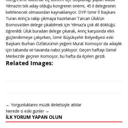
Yılmaz’ın tek aday olduğu kongrenin önemi, 45 il delegesinin
belirlenecek olmasından kaynaklanıyor. DYP İzmir İl Başkanı
Turan Arınç’a rakip çıkmaya hazırlanan Tarcan Ülük’ün
Bornova’den delege çıkabilmek için Yılmaz’a çok dil döktüğü
öğrenildi. Ülük buradan delege çıkarak, Arınç karşısında elini
güçlendirmeye çalışırken, İzmir Büyükşehir Belyediyesi eski
Başkanı Burhan Özfatura’nın yeğeni Murat Kornoşor da adaylık
için tabanda ve tavanda nabız yokluyor. Geçen haftayı Genel
Merkez’de geçiren Kornoşor, bu hafta da ilçeleri gezdi.
Related Images:
← Yorgunluklarını müzik dinletisiyle attılar
Nerede o eski günler →
İLK YORUM YAPAN OLUN