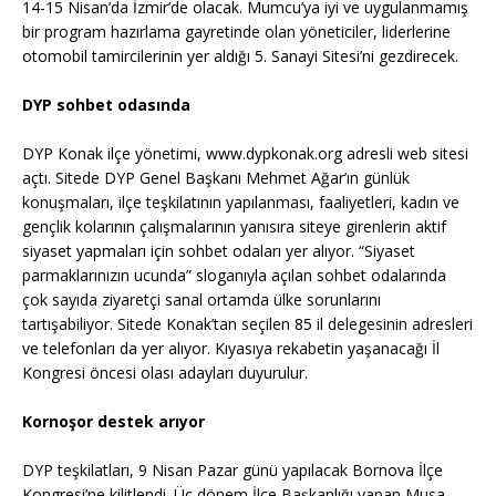
14-15 Nisan’da İzmir’de olacak. Mumcu’ya iyi ve uygulanmamış
bir program hazırlama gayretinde olan yöneticiler, liderlerine
otomobil tamircilerinin yer aldığı 5. Sanayi Sitesi’ni gezdirecek.
DYP sohbet odasında
DYP Konak ilçe yönetimi, www.dypkonak.org adresli web sitesi
açtı. Sitede DYP Genel Başkanı Mehmet Ağar’ın günlük
konuşmaları, ilçe teşkilatının yapılanması, faaliyetleri, kadın ve
gençlik kolarının çalışmalarının yanısıra siteye girenlerin aktif
siyaset yapmaları için sohbet odaları yer alıyor. “Siyaset
parmaklarınızın ucunda” sloganıyla açılan sohbet odalarında
çok sayıda ziyaretçi sanal ortamda ülke sorunlarını
tartışabiliyor. Sitede Konak’tan seçilen 85 il delegesinin adresleri
ve telefonları da yer alıyor. Kıyasıya rekabetin yaşanacağı İl
Kongresi öncesi olası adayları duyurulur.
Kornoşor destek arıyor
DYP teşkilatları, 9 Nisan Pazar günü yapılacak Bornova İlçe
Kongresi’ne kilitlendi. Üç dönem İlçe Başkanlığı yapan Musa