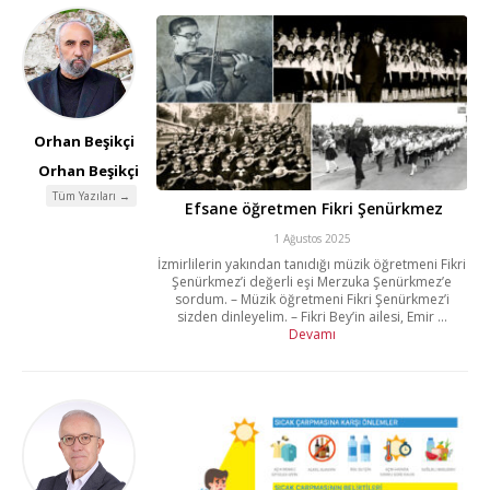
Orhan Beşikçi
Orhan Beşikçi
Tüm Yazıları →
Efsane öğretmen Fikri Şenürkmez
1 Ağustos 2025
İzmirlilerin yakından tanıdığı müzik öğretmeni Fikri
Şenürkmez’i değerli eşi Merzuka Şenürkmez’e
sordum. – Müzik öğretmeni Fikri Şenürkmez’i
sizden dinleyelim. – Fikri Bey’in ailesi, Emir ...
Devamı