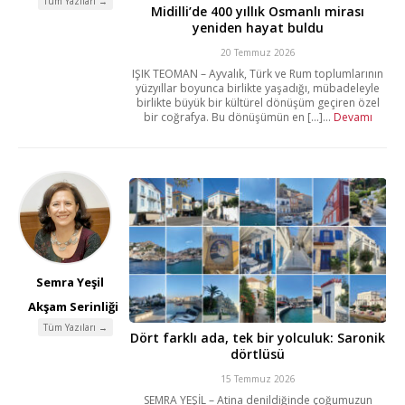
Tüm Yazıları →
Midilli’de 400 yıllık Osmanlı mirası
yeniden hayat buldu
20 Temmuz 2026
IŞIK TEOMAN – Ayvalık, Türk ve Rum toplumlarının
yüzyıllar boyunca birlikte yaşadığı, mübadeleyle
birlikte büyük bir kültürel dönüşüm geçiren özel
bir coğrafya. Bu dönüşümün en [...]...
Devamı
Semra Yeşil
Akşam Serinliği
Tüm Yazıları →
Dört farklı ada, tek bir yolculuk: Saronik
dörtlüsü
15 Temmuz 2026
SEMRA YEŞİL – Atina denildiğinde çoğumuzun