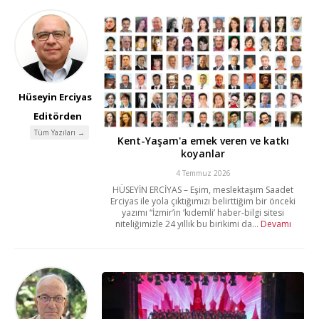
Hüseyin Erciyas
Editörden
Tüm Yazıları →
Kent-Yaşam'a emek veren ve katkı
koyanlar
4 Temmuz 2026
HÜSEYİN ERCİYAS – Eşim, meslektaşım Saadet
Erciyas ile yola çıktığımızı belirttiğim bir önceki
yazımı “İzmir’in ‘kıdemli’ haber-bilgi sitesi
niteliğimizle 24 yıllık bu birikimi da...
Devamı