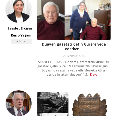
Saadet Erciyas
Kent-Yaşam
Tüm Yazıları →
Duayen gazeteci Çetin Gürel’e veda
ederken…
25 Temmuz 2026
SAADET ERCİYAS – Gözlem Gazetesi’nin kurucusu,
gazeteci Çetin Gürel 19 Temmuz 2026 Pazar günü,
86 yaşında yaşama veda etti. Meslekte 65 yılı
geride bırakan “duayen” [...]...
Devamı