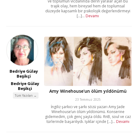
ve toplumun vicdanında derin yaralar açan bu
trajik olay, hem bireysel hem de toplumsal
düzeyde kapsamlı bir psikolojik değerlendirmeyi
[...]...
Devamı
Bedriye Gülay
Beşikçi
Bedriye Gülay
Beşikçi
Amy Winehouse'un ölüm yıldönümü
Tüm Yazıları →
23 Temmuz 2025
İngiliz şarkıcı ve şarkı sözü yazarı Amy Jade
Winehouse’un ölüm yıldönümü. Konserine
gidemedim, çok genç yaşta öldü. RnB, soul ve caz
türlerinde başarılıydı. Işıklar içinde [...]...
Devamı