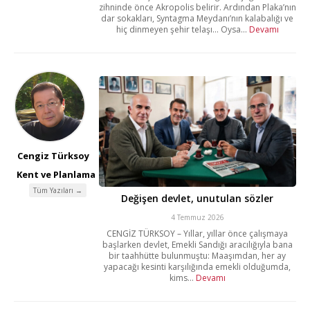
zihninde önce Akropolis belirir. Ardından Plaka’nın
dar sokakları, Syntagma Meydanı’nın kalabalığı ve
hiç dinmeyen şehir telaşı… Oysa...
Devamı
Cengiz Türksoy
Kent ve Planlama
Tüm Yazıları →
Değişen devlet, unutulan sözler
4 Temmuz 2026
CENGİZ TÜRKSOY – Yıllar, yıllar önce çalışmaya
başlarken devlet, Emekli Sandığı aracılığıyla bana
bir taahhütte bulunmuştu: Maaşımdan, her ay
yapacağı kesinti karşılığında emekli olduğumda,
kims...
Devamı