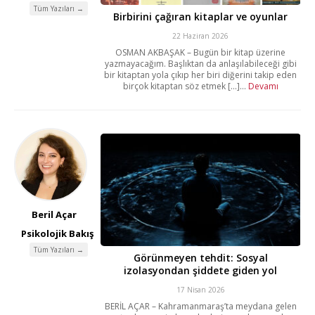
Tüm Yazıları →
Birbirini çağıran kitaplar ve oyunlar
22 Haziran 2026
OSMAN AKBAŞAK – Bugün bir kitap üzerine
yazmayacağım. Başlıktan da anlaşılabileceği gibi
bir kitaptan yola çıkıp her biri diğerini takip eden
birçok kitaptan söz etmek [...]...
Devamı
Beril Açar
Psikolojik Bakış
Tüm Yazıları →
Görünmeyen tehdit: Sosyal
izolasyondan şiddete giden yol
17 Nisan 2026
BERİL AÇAR – Kahramanmaraş’ta meydana gelen