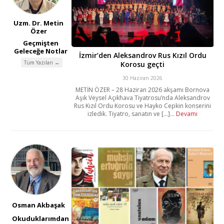
Uzm. Dr. Metin
Özer
Geçmişten
Geleceğe Notlar
İzmir’den Aleksandrov Rus Kızıl Ordu
Tüm Yazıları →
Korosu geçti
30 Haziran 2026
METİN ÖZER – 28 Haziran 2026 akşamı Bornova
Aşık Veysel Açıkhava Tiyatrosu’nda Aleksandrov
Rus Kızıl Ordu Korosu ve Hayko Cepkin konserini
izledik. Tiyatro, sanatın ve [...]...
Devamı
Osman Akbaşak
Okuduklarımdan