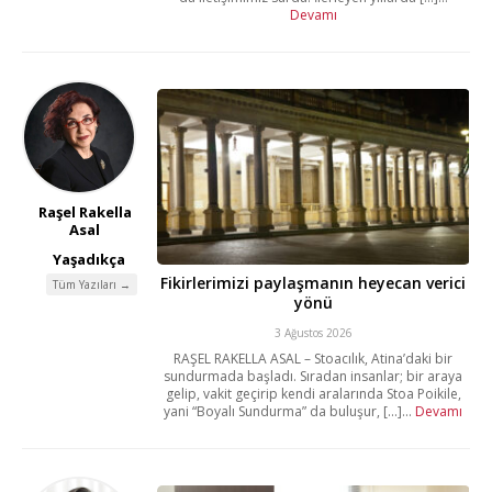
Devamı
Raşel Rakella
Asal
Yaşadıkça
Fikirlerimizi paylaşmanın heyecan verici
Tüm Yazıları →
yönü
3 Ağustos 2026
RAŞEL RAKELLA ASAL – Stoacılık, Atina’daki bir
sundurmada başladı. Sıradan insanlar; bir araya
gelip, vakit geçirip kendi aralarında Stoa Poikile,
yani “Boyalı Sundurma” da buluşur, [...]...
Devamı