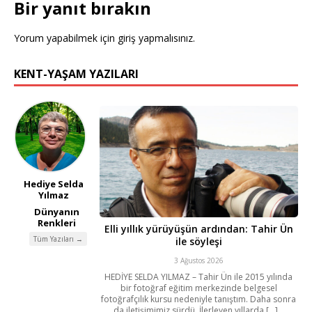
Bir yanıt bırakın
Yorum yapabilmek için
giriş yapmalısınız
.
KENT-YAŞAM YAZILARI
Hediye Selda
Yılmaz
Dünyanın
Renkleri
Elli yıllık yürüyüşün ardından: Tahir Ün
Tüm Yazıları →
ile söyleşi
3 Ağustos 2026
HEDİYE SELDA YILMAZ – Tahir Ün ile 2015 yılında
bir fotoğraf eğitim merkezinde belgesel
fotoğrafçılık kursu nedeniyle tanıştım. Daha sonra
da iletişimimiz sürdü. İlerleyen yıllarda [...]...