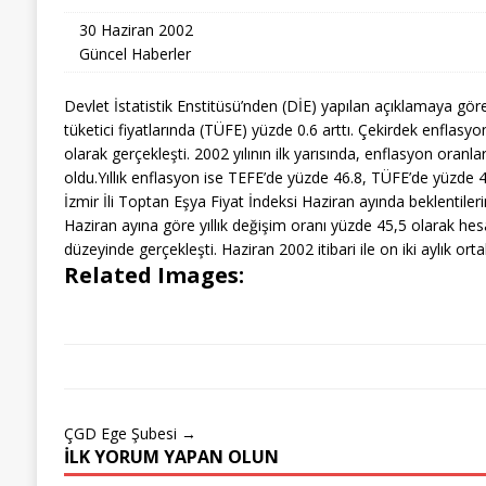
30 Haziran 2002
Güncel Haberler
Devlet İstatistik Enstitüsü’nden (DİE) yapılan açıklamaya gö
tüketici fiyatlarında (TÜFE) yüzde 0.6 arttı. Çekirdek enflasyon
olarak gerçekleşti. 2002 yılının ilk yarısında, enflasyon oranl
oldu.Yıllık enflasyon ise TEFE’de yüzde 46.8, TÜFE’de yüzde 4
İzmir İli Toptan Eşya Fiyat İndeksi Haziran ayında beklentileri
Haziran ayına göre yıllık değişim oranı yüzde 45,5 olarak hesap
düzeyinde gerçekleşti. Haziran 2002 itibari ile on iki aylık ort
Related Images:
ÇGD Ege Şubesi →
İLK YORUM YAPAN OLUN