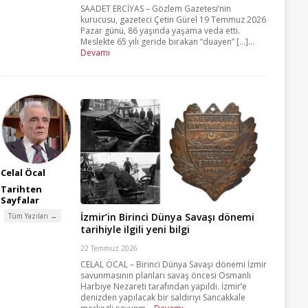
SAADET ERCİYAS – Gözlem Gazetesi’nin
kurucusu, gazeteci Çetin Gürel 19 Temmuz 2026
Pazar günü, 86 yaşında yaşama veda etti.
Meslekte 65 yılı geride bırakan “duayen” [...]...
Devamı
Celal Öcal
Tarihten
Sayfalar
İzmir’in Birinci Dünya Savaşı dönemi
Tüm Yazıları →
tarihiyle ilgili yeni bilgi
22 Temmuz 2026
CELAL ÖCAL – Birinci Dünya Savaşı dönemi İzmir
savunmasının planları savaş öncesi Osmanlı
Harbiye Nezareti tarafından yapıldı. İzmir’e
denizden yapılacak bir saldırıyı Sancakkale