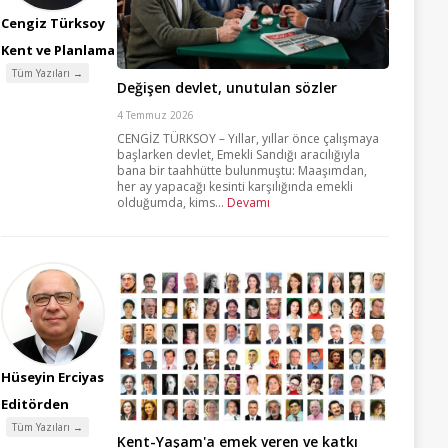
Cengiz Türksoy
Kent ve Planlama
Tüm Yazıları →
Değişen devlet, unutulan sözler
4 Temmuz 2026
CENGİZ TÜRKSOY – Yıllar, yıllar önce çalışmaya
başlarken devlet, Emekli Sandığı aracılığıyla
bana bir taahhütte bulunmuştu: Maaşımdan,
her ay yapacağı kesinti karşılığında emekli
olduğumda, kims...
Devamı
Hüseyin Erciyas
Editörden
Tüm Yazıları →
Kent-Yaşam'a emek veren ve katkı