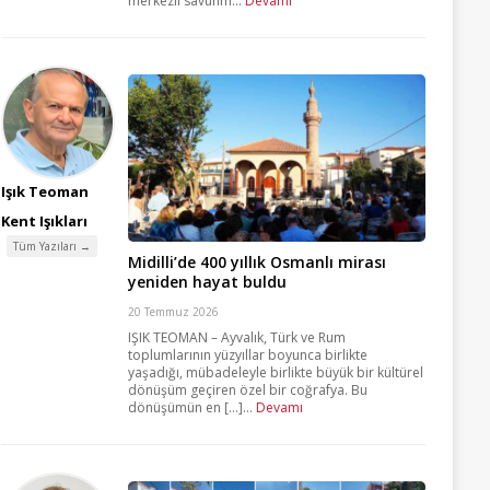
merkezli savunm...
Devamı
Işık Teoman
Kent Işıkları
Tüm Yazıları →
Midilli’de 400 yıllık Osmanlı mirası
yeniden hayat buldu
20 Temmuz 2026
IŞIK TEOMAN – Ayvalık, Türk ve Rum
toplumlarının yüzyıllar boyunca birlikte
yaşadığı, mübadeleyle birlikte büyük bir kültürel
dönüşüm geçiren özel bir coğrafya. Bu
dönüşümün en [...]...
Devamı