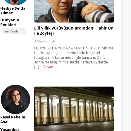
Hediye Selda
Yılmaz
Dünyanın
Renkleri
Elli yıllık yürüyüşün ardından: Tahir Ün
Tüm Yazıları →
ile söyleşi
3 Ağustos 2026
HEDİYE SELDA YILMAZ – Tahir Ün ile 2015 yılında
bir fotoğraf eğitim merkezinde belgesel
fotoğrafçılık kursu nedeniyle tanıştım. Daha
sonra da iletişimimiz sürdü. İlerleyen yıllarda
[...]...
Devamı
Raşel Rakella
Asal
Yaşadıkça