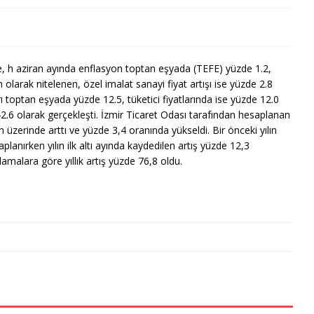
re, h aziran ayında enflasyon toptan eşyada (TEFE) yüzde 1.2,
 olarak nitelenen, özel imalat sanayi fiyat artışı ise yüzde 2.8
arı toptan eşyada yüzde 12.5, tüketici fiyatlarında ise yüzde 12.0
2.6 olarak gerçekleşti. İzmir Ticaret Odası tarafından hesaplanan
n üzerinde arttı ve yüzde 3,4 oranında yükseldi. Bir önceki yılın
lanırken yılın ilk altı ayında kaydedilen artış yüzde 12,3
alamalara göre yıllık artış yüzde 76,8 oldu.