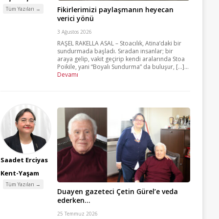
Fikirlerimizi paylaşmanın heyecan
Tüm Yazıları →
verici yönü
3 Ağustos 2026
RAŞEL RAKELLA ASAL – Stoacılık, Atina’daki bir
sundurmada başladı. Sıradan insanlar; bir
araya gelip, vakit geçirip kendi aralarında Stoa
Poikile, yani “Boyalı Sundurma” da buluşur, [...]...
Devamı
Saadet Erciyas
Kent-Yaşam
Tüm Yazıları →
Duayen gazeteci Çetin Gürel’e veda
ederken…
25 Temmuz 2026